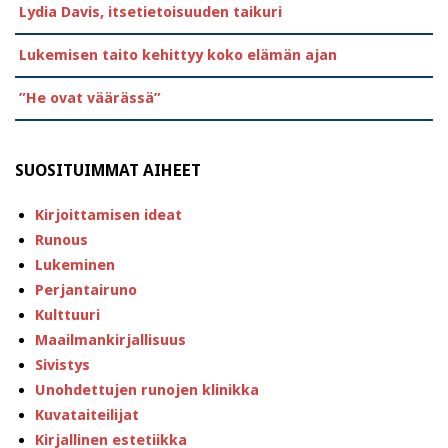
Lydia Davis, itsetietoisuuden taikuri
Lukemisen taito kehittyy koko elämän ajan
”He ovat väärässä”
SUOSITUIMMAT AIHEET
Kirjoittamisen ideat
Runous
Lukeminen
Perjantairuno
Kulttuuri
Maailmankirjallisuus
Sivistys
Unohdettujen runojen klinikka
Kuvataiteilijat
Kirjallinen estetiikka