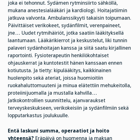
joka ei tehonnut. Sydämen rytminsiirto sähköllä,
mukana anestesialääkäri ja kardiologi. Hoitajatiimin
jatkuva valvonta. Ambulanssikyyti takaisin toipumaan.
Päivittäiset verikokeet, sydänfilmit, verenpaineet,
jne… Uudet rytmihäiriöt, jotka saatiin lääkityksellä
laantumaan. Lääkärikierrot ja keskustelut, liki tunnin
palaveri sydänhoitajan kanssa ja siitä saatu kirjallinen
raportointi. Fysioterapeutin henkilökohtaiset
ohjauskerrat ja kuntotestit hänen kanssaan ennen
kotiutusta. Ja tietty: kipulääkitys, kaikkinainen
huolenpito sekä ateriat, joissa huomioitiin
ruokahaluttomuuteni ja minua elätettiin mehukeitolla,
proteiinijuomalla ja mustalla kahvilla…
Jatkokontrollien suunnittelu, ajanvaraukset
terveyskeskukseen, verikokeisiin ja sydänfilmiin sekä
lopputarkastus joulukuulle.
Entä laskuni summa, operaatiot ja hoito
yhteensä?
Eräpäivä on huomenna ja maksan