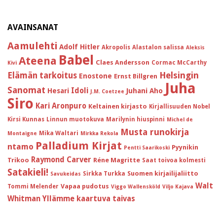
AVAINSANAT
Aamulehti
Adolf Hitler
Akropolis
Alastalon salissa
Aleksis
Babel
Ateena
Claes Andersson
Cormac McCarthy
Kivi
Helsingin
Elämän tarkoitus
Enostone
Ernst Billgren
Juha
Sanomat
Idoli
Hesari
Juhani Aho
J.M. Coetzee
Siro
Kari Aronpuro
Keltainen kirjasto
Kirjallisuuden Nobel
Kirsi Kunnas
Linnun muotokuva
Marilynin hiuspinni
Michel de
Musta runokirja
Mika Waltari
Montaigne
Mirkka Rekola
Palladium Kirjat
ntamo
Pyynikin
Pentti Saarikoski
Raymond Carver
Trikoo
Réne Magritte
Saat toivoa kolmesti
Satakieli!
Suomen kirjailijaliitto
Sirkka Turkka
Savukeidas
Walt
Vapaa pudotus
Tommi Melender
Viggo Wallensköld
Viljo Kajava
Whitman
Yllämme kaartuva taivas