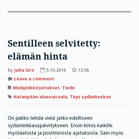
Sentilleen selvitetty:
elämän hinta
by
Juha Siro
5.10.2016
13:36
on
Leave a comment
Sentilleen
selvitetty:
Mielipidekirjoitukset
,
Tiede
elämän
hinta
Hatanpään aluesairaala
,
Tays sydänkeskus
On pakko tehdä vielä jatko edelliseen
sydänleikkauspäivitykseen. Ensin kiitos kaikille
myötäelosta ja positiivisista ajatuksista. Sain myös