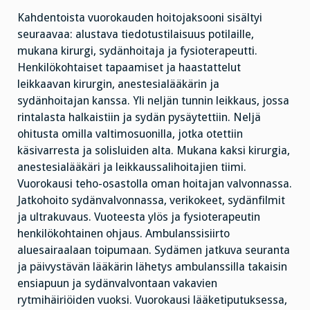
Kahdentoista vuorokauden hoitojaksooni sisältyi
seuraavaa: alustava tiedotustilaisuus potilaille,
mukana kirurgi, sydänhoitaja ja fysioterapeutti.
Henkilökohtaiset tapaamiset ja haastattelut
leikkaavan kirurgin, anestesialääkärin ja
sydänhoitajan kanssa. Yli neljän tunnin leikkaus, jossa
rintalasta halkaistiin ja sydän pysäytettiin. Neljä
ohitusta omilla valtimosuonilla, jotka otettiin
käsivarresta ja solisluiden alta. Mukana kaksi kirurgia,
anestesialääkäri ja leikkaussalihoitajien tiimi.
Vuorokausi teho-osastolla oman hoitajan valvonnassa.
Jatkohoito sydänvalvonnassa, verikokeet, sydänfilmit
ja ultrakuvaus. Vuoteesta ylös ja fysioterapeutin
henkilökohtainen ohjaus. Ambulanssisiirto
aluesairaalaan toipumaan. Sydämen jatkuva seuranta
ja päivystävän lääkärin lähetys ambulanssilla takaisin
ensiapuun ja sydänvalvontaan vakavien
rytmihäiriöiden vuoksi. Vuorokausi lääketiputuksessa,