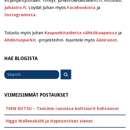
kirjailijantyöstään. Yhteys: juhasiro@saunalahti.fi. Kotisivut:
juhasiro.fi
. Löydät Juhan myös
Facebookista
ja
Instagramista
.
Tutustu myös Juhan
Kaupunkitaidetta sähkökaapeissa
ja
Ahdistuspurkit
-projekteihin. Kuuntele myös
äänirunot
.
HAE BLOGISTA
Search
Search
for
VIIMEISIMMÄT POSTAUKSET
TEEN KUTSU – TaoLinin runoissa kulttuurit kohtaavat
Viggo Wallensköld ja Hypnoottiset sienet