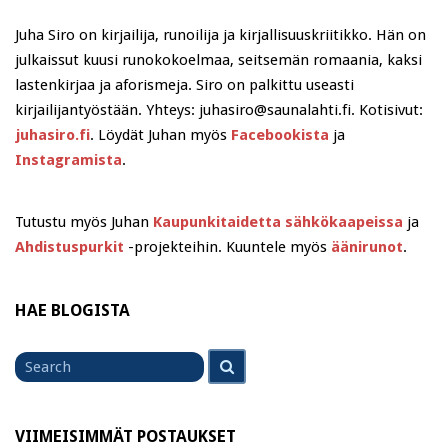
Juha Siro on kirjailija, runoilija ja kirjallisuuskriitikko. Hän on
julkaissut kuusi runokokoelmaa, seitsemän romaania, kaksi
lastenkirjaa ja aforismeja. Siro on palkittu useasti
kirjailijantyöstään. Yhteys: juhasiro@saunalahti.fi. Kotisivut:
juhasiro.fi
. Löydät Juhan myös
Facebookista
ja
Instagramista
.
Tutustu myös Juhan
Kaupunkitaidetta sähkökaapeissa
ja
Ahdistuspurkit
-projekteihin. Kuuntele myös
äänirunot
.
HAE BLOGISTA
Search
Search
for
VIIMEISIMMÄT POSTAUKSET