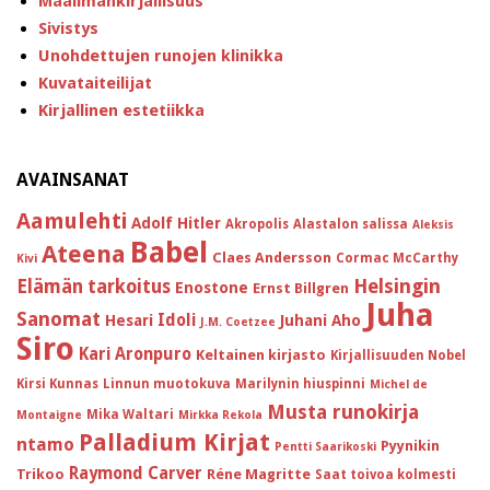
Maailmankirjallisuus
Sivistys
Unohdettujen runojen klinikka
Kuvataiteilijat
Kirjallinen estetiikka
AVAINSANAT
Aamulehti
Adolf Hitler
Akropolis
Alastalon salissa
Aleksis
Babel
Ateena
Claes Andersson
Cormac McCarthy
Kivi
Helsingin
Elämän tarkoitus
Enostone
Ernst Billgren
Juha
Sanomat
Idoli
Hesari
Juhani Aho
J.M. Coetzee
Siro
Kari Aronpuro
Keltainen kirjasto
Kirjallisuuden Nobel
Kirsi Kunnas
Linnun muotokuva
Marilynin hiuspinni
Michel de
Musta runokirja
Mika Waltari
Montaigne
Mirkka Rekola
Palladium Kirjat
ntamo
Pyynikin
Pentti Saarikoski
Raymond Carver
Trikoo
Réne Magritte
Saat toivoa kolmesti