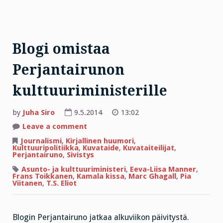
Blogi omistaa
Perjantairunon
kulttuuriministerille
by
Juha Siro
9.5.2014
13:02
on
Leave a comment
Blogi
omistaa
Journalismi
,
Kirjallinen huumori
,
Perjantairunon
Kulttuuripolitiikka
,
Kuvataide
,
Kuvataiteilijat
,
kulttuuriministerille
Perjantairuno
,
Sivistys
Asunto- ja kulttuuriministeri
,
Eeva-Liisa Manner
,
Frans Toikkanen
,
Kamala kissa
,
Marc Ghagall
,
Pia
Viitanen
,
T.S. Eliot
Blogin Perjantairuno jatkaa alkuviikon päivitystä.