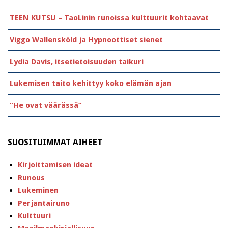
TEEN KUTSU – TaoLinin runoissa kulttuurit kohtaavat
Viggo Wallensköld ja Hypnoottiset sienet
Lydia Davis, itsetietoisuuden taikuri
Lukemisen taito kehittyy koko elämän ajan
”He ovat väärässä”
SUOSITUIMMAT AIHEET
Kirjoittamisen ideat
Runous
Lukeminen
Perjantairuno
Kulttuuri