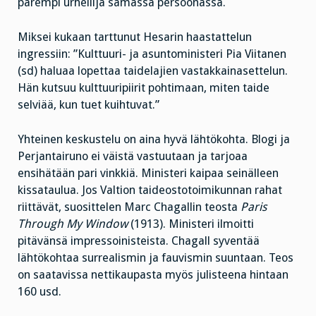
parempi urheilija samassa persoonassa.
Miksei kukaan tarttunut Hesarin haastattelun
ingressiin: ”Kulttuuri- ja asuntoministeri Pia Viitanen
(sd) haluaa lopettaa taidelajien vastakkainasettelun.
Hän kutsuu kulttuuripiirit pohtimaan, miten taide
selviää, kun tuet kuihtuvat.”
Yhteinen keskustelu on aina hyvä lähtökohta. Blogi ja
Perjantairuno ei väistä vastuutaan ja tarjoaa
ensihätään pari vinkkiä. Ministeri kaipaa seinälleen
kissataulua. Jos Valtion taideostotoimikunnan rahat
riittävät, suosittelen Marc Chagallin teosta
Paris
Through My Window
(1913). Ministeri ilmoitti
pitävänsä impressoinisteista. Chagall syventää
lähtökohtaa surrealismin ja fauvismin suuntaan. Teos
on saatavissa nettikaupasta myös julisteena hintaan
160 usd.