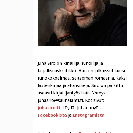
Juha Siro on kirjailija, runoilija ja
kirjallisuuskriitikko. Hän on julkaissut kuusi
runokokoelmaa, seitsemän romaania, kaksi
lastenkirjaa ja aforismeja. Siro on palkittu
useasti kirjailijantyöstään. Yhteys:
juhasiro@saunalahti.fi. Kotisivut:
juhasiro.fi
. Löydät Juhan myös
Facebookista
ja
Instagramista
.