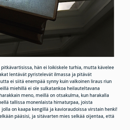
pitkävartisissa, hän ei loikiskele turhia, mutta kävelee
akat lentävät pyristelevät ilmassa ja pitävät
tta ei siitä enempää synny kuin valkoinen liraus riun
illä miehillä ei ole sulkatankoa heilauteltavana
harakkain meno, meillä on otsakulma, kun harakalla
hellä tallissa monenlaista hirnaturpaa, joista
jolla on kaapa kengillä ja kavioraudoissa virstain henki!
selkään pääsisi, ja sitävarten mies selkää oijentaa, että