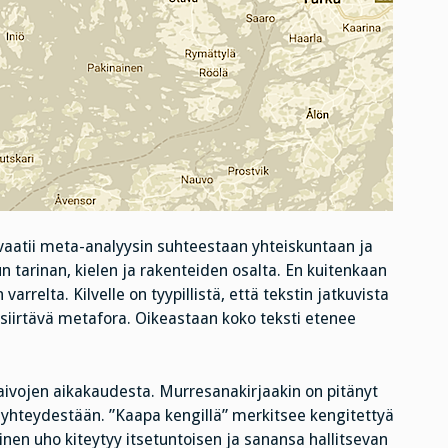
aatii meta-analyysin suhteestaan yhteiskuntaan ja
vun tarinan, kielen ja rakenteiden osalta. En kuitenkaan
relta. Kilvelle on tyypillistä, että tekstin jatkuvista
siirtävä metafora. Oikeastaan koko teksti etenee
laivojen aikakaudesta. Murresanakirjaakin on pitänyt
siayhteydestään. ”Kaapa kengillä” merkitsee kengitettyä
inen uho kiteytyy itsetuntoisen ja sanansa hallitsevan