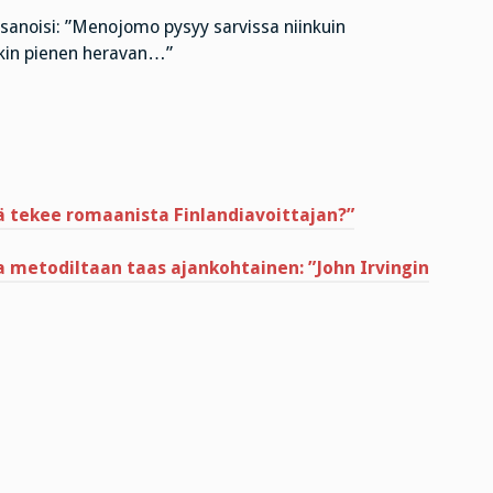
n sanoisi: ”Menojomo pysyy sarvissa niinkuin
äkin pienen heravan…”
kä tekee romaanista Finlandiavoittajan?”
ja metodiltaan taas ajankohtainen: ”John Irvingin