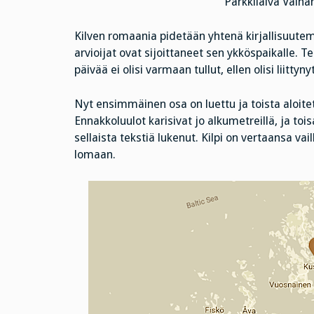
Parkkilaiva Väin
Kilven romaania pidetään yhtenä kirjallisuut
arvioijat ovat sijoittaneet sen ykköspaikalle. Te
päivää ei olisi varmaan tullut, ellen olisi liitty
Nyt ensimmäinen osa on luettu ja toista aloitet
Ennakkoluulot karisivat jo alkumetreillä, ja toi
sellaista tekstiä lukenut. Kilpi on vertaansa
lomaan.