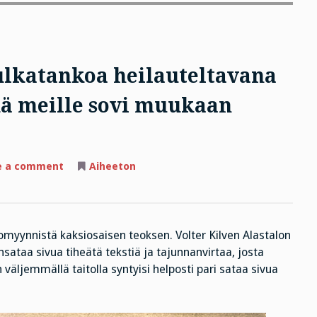
sulkatankoa heilauteltavana
kä meille sovi muukaan
on
e a comment
Aiheeton
Meillä
miehillä
ei
ole
sulkatankoa
heilauteltavana
omyynnistä kaksiosaisen teoksen. Volter Kilven Alastalon
takapurston
päässä,
änsataa sivua tiheätä tekstiä ja tajunnanvirtaa, josta
eikä
meille
 väljemmällä taitolla syntyisi helposti pari sataa sivua
sovi
muukaan
harakkain
meno