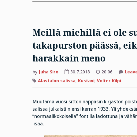
Meillä miehillä ei ole 
takapurston päässä, ei
harakkain meno
by
Juha Siro
30.7.2018
20:06
Leav
Alastalon salissa
,
Kustavi
,
Volter Kilpi
Muutama vuosi sitten nappasin kirjaston poist
salissa julkaistiin ensi kerran 1933. Yli yhdeks
”normaalikokoisella” fontilla ladottuna ja vähän
lisää.