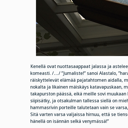
Kenellä ovat nuottasaappaat jalassa ja astelee 
komeasti. /…/ ”Jumaliste!” sanoi Alastalo, ”har
räiskyttelevät elämää pajatahtomen aidalla, mu
nokalta ja likainen mäiskäys katavapuskaan, me
takapurston päässä, eikä meille sovi muukaan 
siipisätky, ja otsakulman tallessa siellä on mie
hammasrivin porteille talutetaan vain se varsa, 
Sitä varten varsa valjaissa hirnuu, että se tien
hänellä on isännän selkä venymässä!”