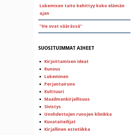
Lukemisen taito kehittyy koko elämän
ajan
”He ovat väärässä”
SUOSITUIMMAT AIHEET
Kirjoittamisen ideat
Runous
Lukeminen
Perjantairuno
Kulttuuri
Maailmankirjallisuus
Sivistys
Unohdettujen runojen klinikka
Kuvataiteilijat
Kirjallinen estetiikka