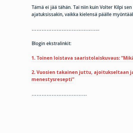
Tämä ei jää tähän. Tai niin kuin Volter Kilpi se
ajatuksissakin, vaikka kielensä päälle myöntä
…………………………………..
Blogin ekstralinkit:
1. Toinen loistava saaristolaiskuvaus: ”Mi
2. Vuosien takainen juttu, ajoitukseltaan 
menestysresepti”
……………………………