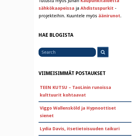
Tutustu myös Juhan
Kaupunkitaidetta
sähkökaapeissa
ja
Ahdistuspurkit
-
projekteihin. Kuuntele myös
äänirunot
.
HAE BLOGISTA
Search
Search
for
VIIMEISIMMÄT POSTAUKSET
TEEN KUTSU – TaoLinin runoissa
kulttuurit kohtaavat
Viggo Wallensköld ja Hypnoottiset
sienet
Lydia Davis, itsetietoisuuden taikuri