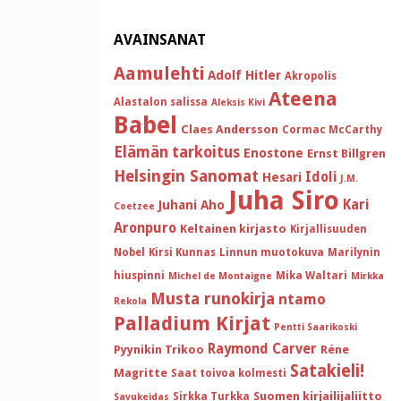
AVAINSANAT
Aamulehti
Adolf Hitler
Akropolis
Ateena
Alastalon salissa
Aleksis Kivi
Babel
Claes Andersson
Cormac McCarthy
Elämän tarkoitus
Enostone
Ernst Billgren
Helsingin Sanomat
Idoli
Hesari
J.M.
Juha Siro
Kari
Juhani Aho
Coetzee
Aronpuro
Keltainen kirjasto
Kirjallisuuden
Nobel
Kirsi Kunnas
Linnun muotokuva
Marilynin
hiuspinni
Mika Waltari
Michel de Montaigne
Mirkka
Musta runokirja
ntamo
Rekola
Palladium Kirjat
Pentti Saarikoski
Raymond Carver
Pyynikin Trikoo
Réne
Satakieli!
Magritte
Saat toivoa kolmesti
Suomen kirjailijaliitto
Sirkka Turkka
Savukeidas