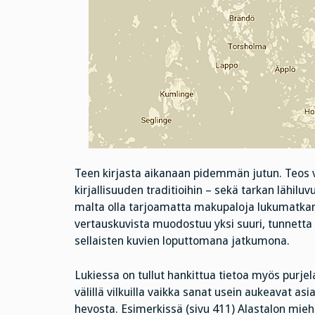
Teen kirjasta aikanaan pidemmän jutun. Teos v
kirjallisuuden traditioihin – sekä tarkan lähilu
malta olla tarjoamatta makupaloja lukumatkan var
vertauskuvista muodostuu yksi suuri, tunnetta 
sellaisten kuvien loputtomana jatkumona.
Lukiessa on tullut hankittua tietoa myös purje
välillä vilkuilla vaikka sanat usein aukeavat a
hevosta. Esimerkissä (sivu 411) Alastalon mieh