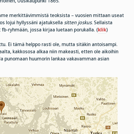
ämöinen, Uusikaupunki 1865.
emme merkittävimmistä teoksista – vuosien mittaan useat
os lojui hyllyssäni ajatuksella
sitten joskus
. Sellaista
nyt fb-ryhmään, jossa kirjaa luetaan porukalla. (
klik
)
tu. Ei tämä helppo rasti ole, mutta sitäkin antoisampi.
saalta, kakkososa alkaa niin makeasti, etten ole aikoihin
 vailla punomaan huumorin lankaa vakavamman asian