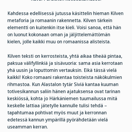
Kahdessa edellisessä jutussa käsittelin hieman Kilven
metaforia ja romaanin rakennetta. Kilven tärkein
elementti on kuitenkin itse kieli. Voisi sanoa, että hän
on luonut kokonaan oman ja jäljittelemättömän
kielen, jolle kaikki muu on romaanissa alisteista.
Kilven teksti on kerrosteista, yhtä aikaa tiheää pintaa,
paksua välifyllinkiä ja sisävuoria: sama asia kerrotaan
yhä uusin ja loputtomin vertauksin. Eikä tässä vielä
kaikki! Koko romaani rakentaa toisteista näkökulmien
rihmastoa. Kun Alastalon tytär Siviä kantaa kuuman
totivesikannun saliin hänen ajatuksensa ovat tarinan
keskiössä, kohta jo Härkäniemen tuumailussa mitä
keskelle lattiaa jätetylle kannulle tulisi tehdä –
tapahtumaa pohtivat myös muut ja kerronnan
edetessä kannun ympärillä pyörähdetään vielä
useamman kerran.