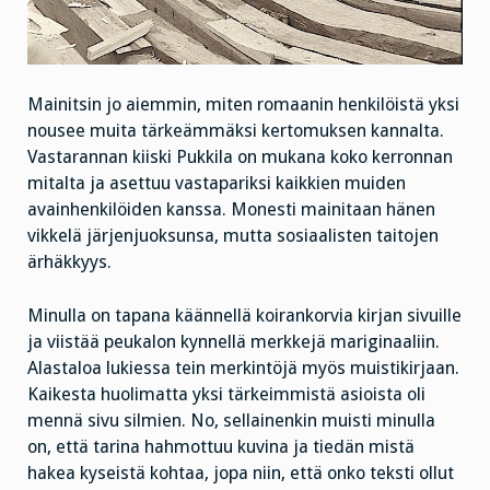
Mainitsin jo aiemmin, miten romaanin henkilöistä yksi
nousee muita tärkeämmäksi kertomuksen kannalta.
Vastarannan kiiski Pukkila on mukana koko kerronnan
mitalta ja asettuu vastapariksi kaikkien muiden
avainhenkilöiden kanssa. Monesti mainitaan hänen
vikkelä järjenjuoksunsa, mutta sosiaalisten taitojen
ärhäkkyys.
Minulla on tapana käännellä koirankorvia kirjan sivuille
ja viistää peukalon kynnellä merkkejä mariginaaliin.
Alastaloa lukiessa tein merkintöjä myös muistikirjaan.
Kaikesta huolimatta yksi tärkeimmistä asioista oli
mennä sivu silmien. No, sellainenkin muisti minulla
on, että tarina hahmottuu kuvina ja tiedän mistä
hakea kyseistä kohtaa, jopa niin, että onko teksti ollut