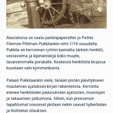
Alastalossa on saatu parkinpapereihin jo Petter
Filemon Pihlman-Pukkilankin nimi 1/16 osuudella.
Pukkila on kerronnan rytmin kannalta tärkein henkilö,
vastavoima ja kipinäniskijä koko muulle,
tasaisemmalle porukalle. Keskeisiä henkilöitä kirjassa
kuvataan vain kymmenkunta.
Palaan Pukkilaankin vielä, tänään pistän päivitykseen
muutaman ajatuksen kirjan rakenteesta. Kerronta
etenee henkilöiden pääsisäisten ajatusten, muistojen
ja takaumien jatkumona. Silloin, kun preesensin
tapahtumat nousevat pintaan nekin saavat hyberbolan
ja liioittelun silauksen.