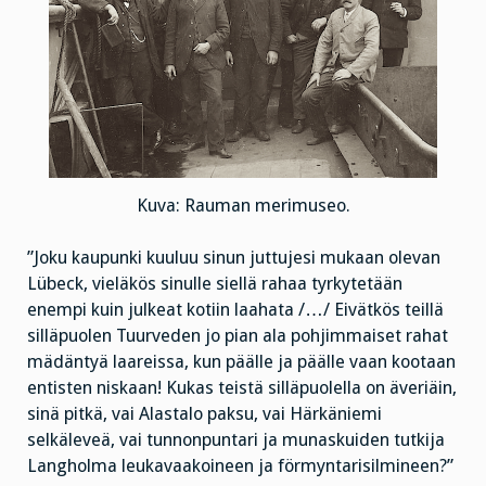
Kuva: Rauman merimuseo.
”Joku kaupunki kuuluu sinun juttujesi mukaan olevan
Lübeck, vieläkös sinulle siellä rahaa tyrkytetään
enempi kuin julkeat kotiin laahata /…/ Eivätkös teillä
silläpuolen Tuurveden jo pian ala pohjimmaiset rahat
mädäntyä laareissa, kun päälle ja päälle vaan kootaan
entisten niskaan! Kukas teistä silläpuolella on äveriäin,
sinä pitkä, vai Alastalo paksu, vai Härkäniemi
selkäleveä, vai tunnonpuntari ja munaskuiden tutkija
Langholma leukavaakoineen ja förmyntarisilmineen?”