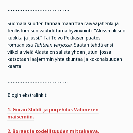
……………………………….
Suomalaisuuden tarinaa määrittää raivaajahenki ja
teollistumisen vauhdittama hyvinvointi. ”Alussa oli suo
kuokka ja Jussi.” Tai Toivo Pekkasen paatos
romaanissa
Tehtaan varjossa
. Saatan tehdä ensi
viikolla vielä Alastalon salista yhden jutun, jossa
katsotaan laajemmin yhteiskuntaa ja kokonaisuuden
kaarta.
………………………………
Blogin ekstralinkit:
1. Göran Shildt ja purjehdus Välimeren
maisemiin.
2. Borges ja todellisuuden mittakaava.