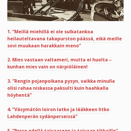
1. ”Meillä miehillä ei ole sulkatankoa
heilauteltavana takapurston päässä, eikä meille
sovi muukaan harakkain meno”
2. Mies vastaan valtameri, mutta ei huolta –
kunhan mies vain on närpiöläinen!
3. ”Rengin pojanpoikana pysyn, vaikka minulla
olisi rahaa niskassa paksulti kuin haahkalla
höyhentä”
4. ”Väsymätön loiron latko ja lääkkeen litko
Lahdenperän sydänperseissä”
5. ”Perse edellä taivaaseen ja taivaan tikkaille”