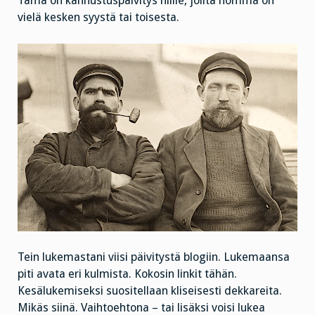
Tämä on kannustuspäivitys niille, joilta homma on
vielä kesken syystä tai toisesta.
Tein lukemastani viisi päivitystä blogiin. Lukemaansa
piti avata eri kulmista. Kokosin linkit tähän.
Kesälukemiseksi suositellaan kliseisesti dekkareita.
Mikäs siinä. Vaihtoehtona – tai lisäksi voisi lukea