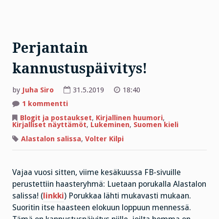
Perjantain
kannustuspäivitys!
by
Juha Siro
31.5.2019
18:40
artikkeliin
1 kommentti
Perjantain
kannustuspäivitys!
Blogit ja postaukset
,
Kirjallinen huumori
,
Kirjalliset näyttämöt
,
Lukeminen
,
Suomen kieli
Alastalon salissa
,
Volter Kilpi
Vajaa vuosi sitten, viime kesäkuussa FB-sivuille
perustettiin haasteryhmä: Luetaan porukalla Alastalon
salissa! (
linkki
) Porukkaa lähti mukavasti mukaan.
Suoritin itse haasteen elokuun loppuun mennessä.