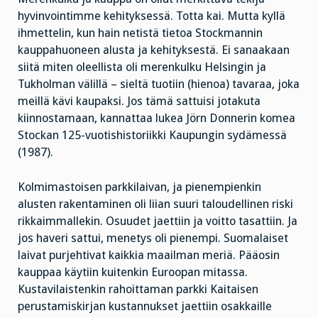
hyvinvointimme kehityksessä. Totta kai. Mutta kyllä
ihmettelin, kun hain netistä tietoa Stockmannin
kauppahuoneen alusta ja kehityksestä. Ei sanaakaan
siitä miten oleellista oli merenkulku Helsingin ja
Tukholman välillä – sieltä tuotiin (hienoa) tavaraa, joka
meillä kävi kaupaksi. Jos tämä sattuisi jotakuta
kiinnostamaan, kannattaa lukea Jörn Donnerin komea
Stockan 125-vuotishistoriikki Kaupungin sydämessä
(1987).
Kolmimastoisen parkkilaivan, ja pienempienkin
alusten rakentaminen oli liian suuri taloudellinen riski
rikkaimmallekin. Osuudet jaettiin ja voitto tasattiin. Ja
jos haveri sattui, menetys oli pienempi. Suomalaiset
laivat purjehtivat kaikkia maailman meriä. Pääosin
kauppaa käytiin kuitenkin Euroopan mitassa.
Kustavilaistenkin rahoittaman parkki Kaitaisen
perustamiskirjan kustannukset jaettiin osakkaille