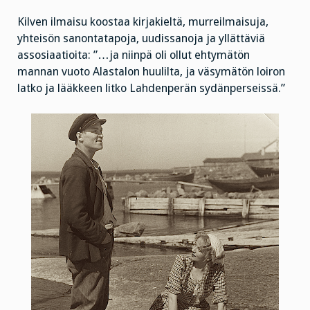
Kilven ilmaisu koostaa kirjakieltä, murreilmaisuja,
yhteisön sanontatapoja, uudissanoja ja yllättäviä
assosiaatioita: ”…ja niinpä oli ollut ehtymätön
mannan vuoto Alastalon huulilta, ja väsymätön loiron
latko ja lääkkeen litko Lahdenperän sydänperseissä.”