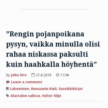
”Rengin pojanpoikana
pysyn, vaikka minulla olisi
rahaa niskassa paksulti
kuin haahkalla höyhentä”
by
Juha Siro
21.8.2018
17:46
on
Leave a comment
”Rengin
pojanpoikana
Lukeminen
,
Romaanin kieli
,
Suosikkikirjat
pysyn,
vaikka
Alastalon salissa
,
Volter Kilpi
minulla
olisi
rahaa