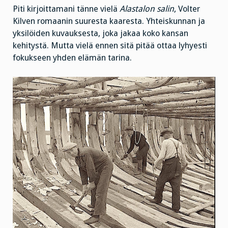
niskassa
paksulti
Piti kirjoittamani tänne vielä
Alastalon salin
, Volter
kuin
Kilven romaanin suuresta kaaresta. Yhteiskunnan ja
haahkalla
höyhentä”
yksilöiden kuvauksesta, joka jakaa koko kansan
kehitystä. Mutta vielä ennen sitä pitää ottaa lyhyesti
fokukseen yhden elämän tarina.