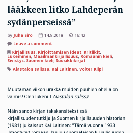
lääkkeen litko Lahdeperän
sydänperseissä”
by
Juha Siro
14.8.2018
16:42
on
Leave a comment
”Väsymätön
loiron
Kirjallisuus
,
Kirjoittamisen ideat
,
Kritiikit
,
latko
Lukeminen
,
Maailmankirjallisuus
,
Romaanin kieli
,
ja
Sivistys
,
Suomen kieli
,
Suosikkikirjat
lääkkeen
litko
Alastalon salissa
,
Kai Laitinen
,
Volter Kilpi
Lahdeperän
sydänperseissä”
Muutaman viikon urakka muiden puuhien ohella on
valmis! Olen lukenut
Alastalon salissa
!
Näin sanoo kirjan takakansitekstissä
kirjallisuudentutkija ja Suomen kirjallisuuden historian
(1981) julkaissut Kai Laitinen: ”Tämä vuonna 1933
ilmestynyt romaani kuuluu suomalaisen kirjallisuuden