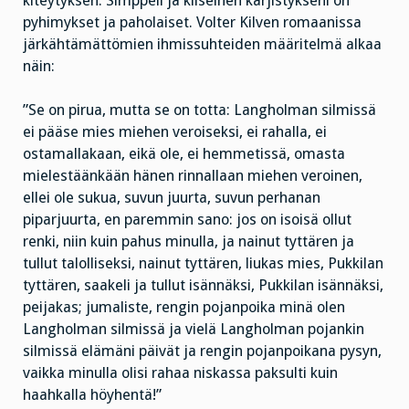
kiteytyksen. Simppeli ja kliseinen kärjistykseni on
pyhimykset ja paholaiset. Volter Kilven romaanissa
järkähtämättömien ihmissuhteiden määritelmä alkaa
näin:
”Se on pirua, mutta se on totta: Langholman silmissä
ei pääse mies miehen veroiseksi, ei rahalla, ei
ostamallakaan, eikä ole, ei hemmetissä, omasta
mielestäänkään hänen rinnallaan miehen veroinen,
ellei ole sukua, suvun juurta, suvun perhanan
piparjuurta, en paremmin sano: jos on isoisä ollut
renki, niin kuin pahus minulla, ja nainut tyttären ja
tullut talolliseksi, nainut tyttären, liukas mies, Pukkilan
tyttären, saakeli ja tullut isännäksi, Pukkilan isännäksi,
peijakas; jumaliste, rengin pojanpoika minä olen
Langholman silmissä ja vielä Langholman pojankin
silmissä elämäni päivät ja rengin pojanpoikana pysyn,
vaikka minulla olisi rahaa niskassa paksulti kuin
haahkalla höyhentä!”