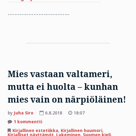
………………………………
Mies vastaan valtameri,
mutta ei huolta – kunhan
mies vain on närpiöläinen!
by
Juha Siro
6.8.2018
18:07
artikkeliin
1 kommentti
Mies
vastaan
Kirjallinen estetiikka
,
Kirjallinen huumori
,
valtameri,
Kirjalliset näyttämöt
,
Lukeminen
,
Suomen kieli
,