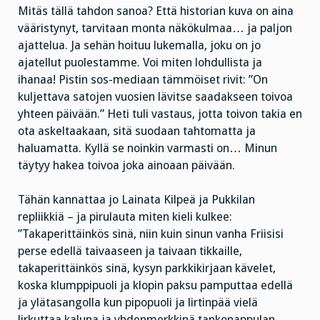
Mitäs tällä tahdon sanoa? Että historian kuva on aina
vääristynyt, tarvitaan monta näkökulmaa… ja paljon
ajattelua. Ja sehän hoituu lukemalla, joku on jo
ajatellut puolestamme. Voi miten lohdullista ja
ihanaa! Pistin sos-mediaan tämmöiset rivit: ”On
kuljettava satojen vuosien lävitse saadakseen toivoa
yhteen päivään.” Heti tuli vastaus, jotta toivon takia en
ota askeltaakaan, sitä suodaan tahtomatta ja
haluamatta. Kyllä se noinkin varmasti on… Minun
täytyy hakea toivoa joka ainoaan päivään.
Tähän kannattaa jo Lainata Kilpeä ja Pukkilan
repliikkiä – ja pirulauta miten kieli kulkee:
”Takaperittäinkös sinä, niin kuin sinun vanha Friisisi
perse edellä taivaaseen ja taivaan tikkaille,
takaperittäinkös sinä, kysyn parkkikirjaan kävelet,
koska klumppipuoli ja klopin paksu pamputtaa edellä
ja ylätasangolla kun pipopuoli ja lirtinpää vielä
lirkuttaa kaluna ja yhdenmerkkinä tankonappulan