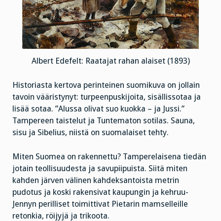
Albert Edefelt: Raatajat rahan alaiset (1893)
Historiasta kertova perinteinen suomikuva on jollain
tavoin vääristynyt: turpeenpuskijoita, sisällissotaa ja
lisää sotaa. ”Alussa olivat suo kuokka – ja Jussi.”
Tampereen taistelut ja Tuntematon sotilas. Sauna,
sisu ja Sibelius, niistä on suomalaiset tehty.
Miten Suomea on rakennettu? Tamperelaisena tiedän
jotain teollisuudesta ja savupiipuista. Siitä miten
kahden järven välinen kahdeksantoista metrin
pudotus ja koski rakensivat kaupungin ja kehruu-
Jennyn perilliset toimittivat Pietarin mamselleille
retonkia, röijyjä ja trikoota.