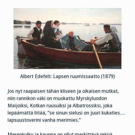
Albert Edefelt: Lapsen ruumissaatto (1879)
Jos nyt raapaisen tähän kliseen ja oikaisen mutkat,
niin rannikon väki on muokattu Myrskyluodon
Maijoiksi, Kotkan ruusuiksi ja Albatrossiksi, joka
lepäämättä liitää, ”se sinun sielusi on juuri kukaties…
lapsuustoverini vanha merimies.”
Merenkulku ja kauppa on ollut merkittävä tekijä