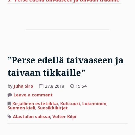
”Perse edellä taivaaseen ja
taivaan tikkaille”
by
Juha Siro
27.8.2018
15:54
on
Leave a comment
”Perse
edellä
Kirjallinen estetiikka
,
Kulttuuri
,
Lukeminen
,
taivaaseen
Suomen kieli
,
Suosikkikirjat
ja
taivaan
Alastalon salissa
,
Volter Kilpi
tikkaille”