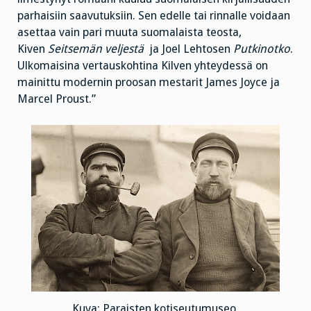
parhaisiin saavutuksiin. Sen edelle tai rinnalle voidaan
asettaa vain pari muuta suomalaista teosta,
Kiven
Seitsemän veljestä
ja Joel Lehtosen
Putkinotko
.
Ulkomaisina vertauskohtina Kilven yhteydessä on
mainittu modernin proosan mestarit James Joyce ja
Marcel Proust.”
Kuva: Paraisten kotiseutumuseo.