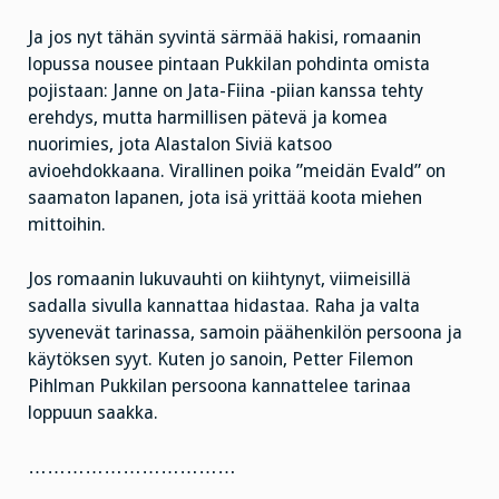
Ja jos nyt tähän syvintä särmää hakisi, romaanin
lopussa nousee pintaan Pukkilan pohdinta omista
pojistaan: Janne on Jata-Fiina -piian kanssa tehty
erehdys, mutta harmillisen pätevä ja komea
nuorimies, jota Alastalon Siviä katsoo
avioehdokkaana. Virallinen poika ”meidän Evald” on
saamaton lapanen, jota isä yrittää koota miehen
mittoihin.
Jos romaanin lukuvauhti on kiihtynyt, viimeisillä
sadalla sivulla kannattaa hidastaa. Raha ja valta
syvenevät tarinassa, samoin päähenkilön persoona ja
käytöksen syyt. Kuten jo sanoin, Petter Filemon
Pihlman Pukkilan persoona kannattelee tarinaa
loppuun saakka.
……………………………