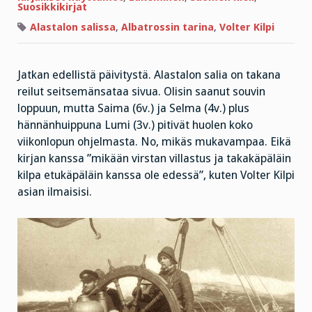
mutta
Suosikkikirjat
ei
huolta
Alastalon salissa
,
Albatrossin tarina
,
Volter Kilpi
–
kunhan
mies
vain
on
Jatkan edellistä päivitystä. Alastalon salia on takana
närpiöläinen!
reilut seitsemänsataa sivua. Olisin saanut souvin
loppuun, mutta Saima (6v.) ja Selma (4v.) plus
hännänhuippuna Lumi (3v.) pitivät huolen koko
viikonlopun ohjelmasta. No, mikäs mukavampaa. Eikä
kirjan kanssa ”mikään virstan villastus ja takakäpäläin
kilpa etukäpäläin kanssa ole edessä”, kuten Volter Kilpi
asian ilmaisisi.