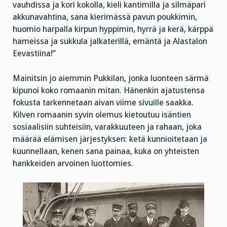
vauhdissa ja kori kokolla, kieli kantimilla ja silmäpari
akkunavahtina, sana kierimässä pavun poukkimin,
huomio harpalla kirpun hyppimin, hyrrä ja kerä, kärppä
hameissa ja sukkula jalkaterillä, emäntä ja Alastalon
Eevastiina!”
Mainitsin jo aiemmin Pukkilan, jonka luonteen särmä
kipunoi koko romaanin mitan. Hänenkin ajatustensa
fokusta tarkennetaan aivan viime sivuille saakka.
Kilven romaanin syvin olemus kietoutuu isäntien
sosiaalisiin suhteisiin, varakkuuteen ja rahaan, joka
määrää elämisen järjestyksen: ketä kunnioitetaan ja
kuunnellaan, kenen sana painaa, kuka on yhteisten
hankkeiden arvoinen luottomies.