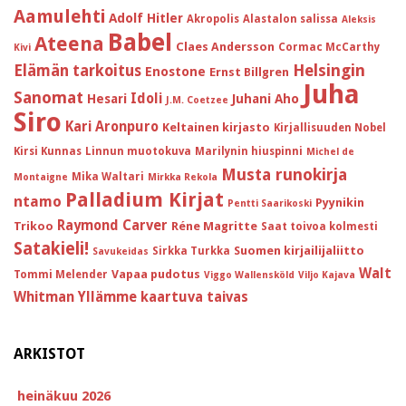
Aamulehti
Adolf Hitler
Akropolis
Alastalon salissa
Aleksis
Babel
Ateena
Claes Andersson
Cormac McCarthy
Kivi
Helsingin
Elämän tarkoitus
Enostone
Ernst Billgren
Juha
Sanomat
Idoli
Hesari
Juhani Aho
J.M. Coetzee
Siro
Kari Aronpuro
Keltainen kirjasto
Kirjallisuuden Nobel
Kirsi Kunnas
Linnun muotokuva
Marilynin hiuspinni
Michel de
Musta runokirja
Mika Waltari
Montaigne
Mirkka Rekola
Palladium Kirjat
ntamo
Pyynikin
Pentti Saarikoski
Raymond Carver
Trikoo
Réne Magritte
Saat toivoa kolmesti
Satakieli!
Suomen kirjailijaliitto
Sirkka Turkka
Savukeidas
Walt
Vapaa pudotus
Tommi Melender
Viggo Wallensköld
Viljo Kajava
Whitman
Yllämme kaartuva taivas
ARKISTOT
heinäkuu 2026