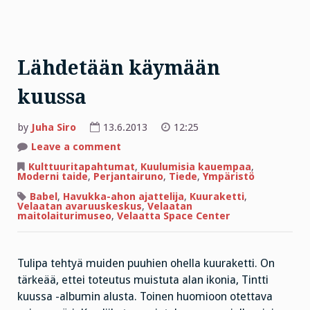
Lähdetään käymään
kuussa
by
Juha Siro
13.6.2013
12:25
on
Leave a comment
Lähdetään
käymään
Kulttuuritapahtumat
,
Kuulumisia kauempaa
,
kuussa
Moderni taide
,
Perjantairuno
,
Tiede
,
Ympäristö
Babel
,
Havukka-ahon ajattelija
,
Kuuraketti
,
Velaatan avaruuskeskus
,
Velaatan
maitolaiturimuseo
,
Velaatta Space Center
Tulipa tehtyä muiden puuhien ohella kuuraketti. On
tärkeää, ettei toteutus muistuta alan ikonia, Tintti
kuussa -albumin alusta. Toinen huomioon otettava