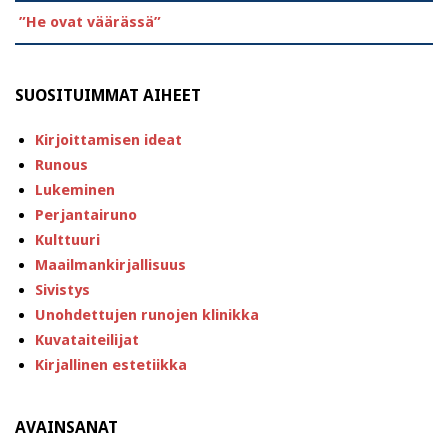
”He ovat väärässä”
SUOSITUIMMAT AIHEET
Kirjoittamisen ideat
Runous
Lukeminen
Perjantairuno
Kulttuuri
Maailmankirjallisuus
Sivistys
Unohdettujen runojen klinikka
Kuvataiteilijat
Kirjallinen estetiikka
AVAINSANAT