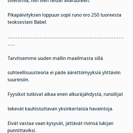
siveltimiä, niin vien teidät avaruuteen.”
Pikapäivityksen loppuun sopii runo nro 250 tuoreesta
teoksestani Babel.
……………………………………………………………
…..
Tarvitsemme uuden mallin maailmasta sillä
suhteellisuusteoria ei päde äärettömyyksiä ylittäviin
suureisiin.
Fyysikot tutkivat aikaa enen alkuräjähdystä, runoilijat
tekevät kauhistuttavan yksinkertaisia havaintoja.
Eivät vastaa vaan kysyvät, jättävät rivinsä lukijan
punnittaviksi.