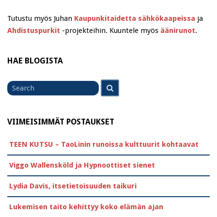
Tutustu myös Juhan
Kaupunkitaidetta sähkökaapeissa
ja
Ahdistuspurkit
-projekteihin. Kuuntele myös
äänirunot
.
HAE BLOGISTA
Search
Search
for
VIIMEISIMMÄT POSTAUKSET
TEEN KUTSU – TaoLinin runoissa kulttuurit kohtaavat
Viggo Wallensköld ja Hypnoottiset sienet
Lydia Davis, itsetietoisuuden taikuri
Lukemisen taito kehittyy koko elämän ajan