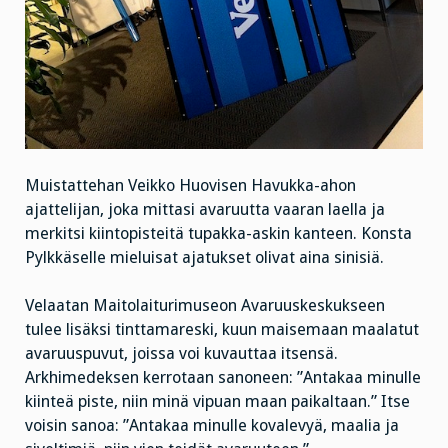
Muistattehan Veikko Huovisen Havukka-ahon
ajattelijan, joka mittasi avaruutta vaaran laella ja
merkitsi kiintopisteitä tupakka-askin kanteen. Konsta
Pylkkäselle mieluisat ajatukset olivat aina sinisiä.
Velaatan Maitolaiturimuseon Avaruuskeskukseen
tulee lisäksi tinttamareski, kuun maisemaan maalatut
avaruuspuvut, joissa voi kuvauttaa itsensä.
Arkhimedeksen kerrotaan sanoneen: ”Antakaa minulle
kiinteä piste, niin minä vipuan maan paikaltaan.” Itse
voisin sanoa: ”Antakaa minulle kovalevyä, maalia ja