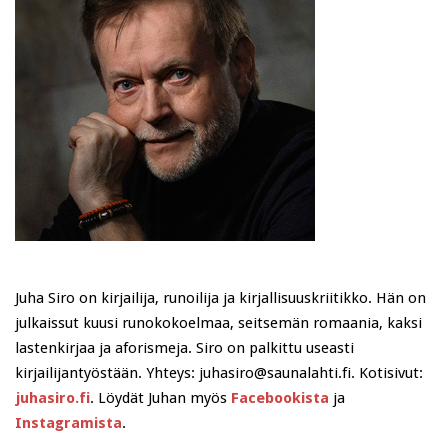
Juha Siro on kirjailija, runoilija ja kirjallisuuskriitikko. Hän on
julkaissut kuusi runokokoelmaa, seitsemän romaania, kaksi
lastenkirjaa ja aforismeja. Siro on palkittu useasti
kirjailijantyöstään. Yhteys: juhasiro@saunalahti.fi. Kotisivut:
juhasiro.fi
. Löydät Juhan myös
Facebookista
ja
Instagramista
.