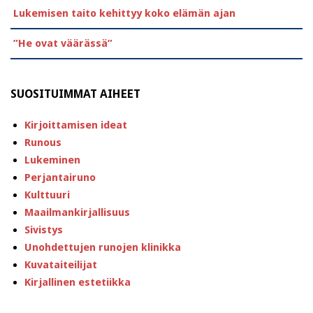
Lukemisen taito kehittyy koko elämän ajan
”He ovat väärässä”
SUOSITUIMMAT AIHEET
Kirjoittamisen ideat
Runous
Lukeminen
Perjantairuno
Kulttuuri
Maailmankirjallisuus
Sivistys
Unohdettujen runojen klinikka
Kuvataiteilijat
Kirjallinen estetiikka