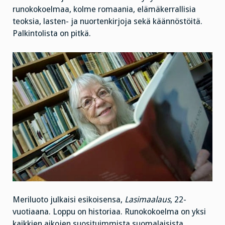
runokokoelmaa, kolme romaania, elämäkerrallisia
teoksia, lasten- ja nuortenkirjoja sekä käännöstöitä.
Palkintolista on pitkä.
Meriluoto julkaisi esikoisensa,
Lasimaalaus
, 22-
vuotiaana. Loppu on historiaa. Runokokoelma on yksi
kaikkien aikojen suosituimmista suomalaisista,