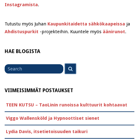
Instagramista
.
Tutustu myös Juhan
Kaupunkitaidetta sähkökaapeissa
ja
Ahdistuspurkit
-projekteihin. Kuuntele myös
äänirunot
.
HAE BLOGISTA
Search
Search
for
VIIMEISIMMÄT POSTAUKSET
TEEN KUTSU – TaoLinin runoissa kulttuurit kohtaavat
Viggo Wallensköld ja Hypnoottiset sienet
Lydia Davis, itsetietoisuuden taikuri