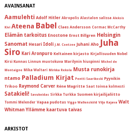
AVAINSANAT
Aamulehti
Adolf Hitler
Akropolis
Alastalon salissa
Aleksis
Babel
Ateena
Claes Andersson
Cormac McCarthy
Kivi
Helsingin
Elämän tarkoitus
Enostone
Ernst Billgren
Juha
Sanomat
Idoli
Hesari
Juhani Aho
J.M. Coetzee
Siro
Kari Aronpuro
Keltainen kirjasto
Kirjallisuuden Nobel
Kirsi Kunnas
Linnun muotokuva
Marilynin hiuspinni
Michel de
Musta runokirja
Mika Waltari
Montaigne
Mirkka Rekola
Palladium Kirjat
ntamo
Pyynikin
Pentti Saarikoski
Raymond Carver
Trikoo
Réne Magritte
Saat toivoa kolmesti
Satakieli!
Suomen kirjailijaliitto
Sirkka Turkka
Savukeidas
Walt
Vapaa pudotus
Tommi Melender
Viggo Wallensköld
Viljo Kajava
Whitman
Yllämme kaartuva taivas
ARKISTOT