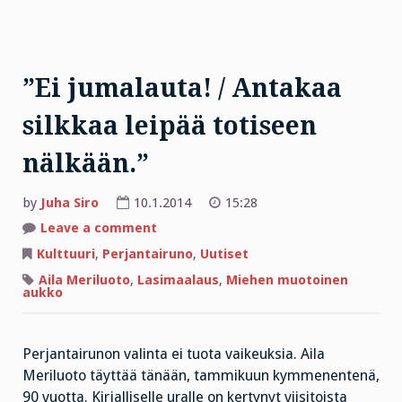
”Ei jumalauta! / Antakaa
silkkaa leipää totiseen
nälkään.”
by
Juha Siro
10.1.2014
15:28
on
Leave a comment
”Ei
jumalauta!
Kulttuuri
,
Perjantairuno
,
Uutiset
/
Antakaa
Aila Meriluoto
,
Lasimaalaus
,
Miehen muotoinen
silkkaa
aukko
leipää
totiseen
nälkään.”
Perjantairunon valinta ei tuota vaikeuksia. Aila
Meriluoto täyttää tänään, tammikuun kymmenentenä,
90 vuotta. Kirjalliselle uralle on kertynyt viisitoista