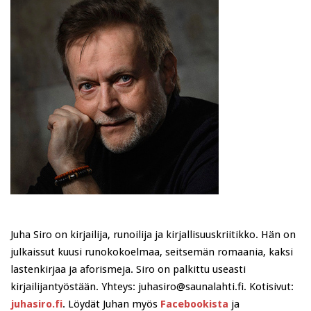
Juha Siro on kirjailija, runoilija ja kirjallisuuskriitikko. Hän on
julkaissut kuusi runokokoelmaa, seitsemän romaania, kaksi
lastenkirjaa ja aforismeja. Siro on palkittu useasti
kirjailijantyöstään. Yhteys: juhasiro@saunalahti.fi. Kotisivut:
juhasiro.fi
. Löydät Juhan myös
Facebookista
ja