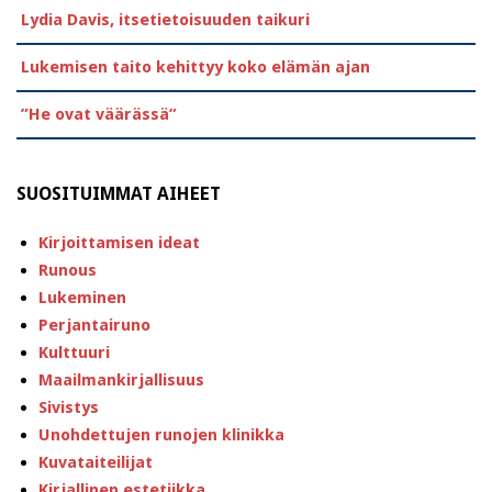
Lydia Davis, itsetietoisuuden taikuri
Lukemisen taito kehittyy koko elämän ajan
”He ovat väärässä”
SUOSITUIMMAT AIHEET
Kirjoittamisen ideat
Runous
Lukeminen
Perjantairuno
Kulttuuri
Maailmankirjallisuus
Sivistys
Unohdettujen runojen klinikka
Kuvataiteilijat
Kirjallinen estetiikka