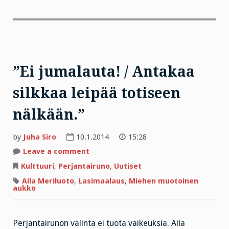
”Ei jumalauta! / Antakaa
silkkaa leipää totiseen
nälkään.”
by
Juha Siro
10.1.2014
15:28
on
Leave a comment
”Ei
jumalauta!
Kulttuuri
,
Perjantairuno
,
Uutiset
/
Antakaa
Aila Meriluoto
,
Lasimaalaus
,
Miehen muotoinen
silkkaa
aukko
leipää
totiseen
nälkään.”
Perjantairunon valinta ei tuota vaikeuksia. Aila