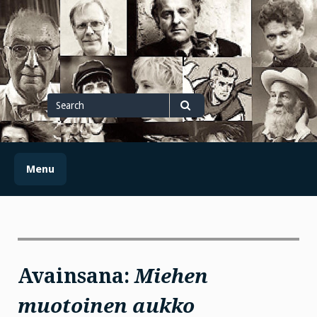
Skip
to
content
Search
for
Search
Menu
Avainsana:
Miehen
muotoinen aukko