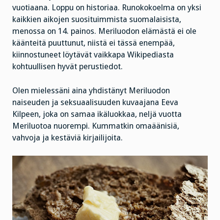
vuotiaana. Loppu on historiaa. Runokokoelma on yksi
kaikkien aikojen suosituimmista suomalaisista,
menossa on 14. painos. Meriluodon elämästä ei ole
käänteitä puuttunut, niistä ei tässä enempää,
kiinnostuneet löytävät vaikkapa Wikipediasta
kohtuullisen hyvät perustiedot.
Olen mielessäni aina yhdistänyt Meriluodon
naiseuden ja seksuaalisuuden kuvaajana Eeva
Kilpeen, joka on samaa ikäluokkaa, neljä vuotta
Meriluotoa nuorempi. Kummatkin omaäänisiä,
vahvoja ja kestäviä kirjailijoita.