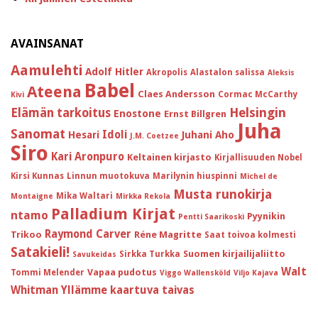
AVAINSANAT
Aamulehti
Adolf Hitler
Akropolis
Alastalon salissa
Aleksis
Babel
Ateena
Claes Andersson
Cormac McCarthy
Kivi
Helsingin
Elämän tarkoitus
Enostone
Ernst Billgren
Juha
Sanomat
Idoli
Hesari
Juhani Aho
J.M. Coetzee
Siro
Kari Aronpuro
Keltainen kirjasto
Kirjallisuuden Nobel
Kirsi Kunnas
Linnun muotokuva
Marilynin hiuspinni
Michel de
Musta runokirja
Mika Waltari
Montaigne
Mirkka Rekola
Palladium Kirjat
ntamo
Pyynikin
Pentti Saarikoski
Raymond Carver
Trikoo
Réne Magritte
Saat toivoa kolmesti
Satakieli!
Suomen kirjailijaliitto
Sirkka Turkka
Savukeidas
Walt
Vapaa pudotus
Tommi Melender
Viggo Wallensköld
Viljo Kajava
Whitman
Yllämme kaartuva taivas