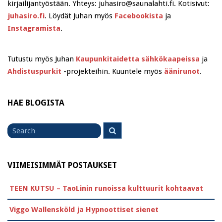
kirjailijantyöstään. Yhteys: juhasiro@saunalahti.fi. Kotisivut:
juhasiro.fi
. Löydät Juhan myös
Facebookista
ja
Instagramista
.
Tutustu myös Juhan
Kaupunkitaidetta sähkökaapeissa
ja
Ahdistuspurkit
-projekteihin. Kuuntele myös
äänirunot
.
HAE BLOGISTA
Search
Search
for
VIIMEISIMMÄT POSTAUKSET
TEEN KUTSU – TaoLinin runoissa kulttuurit kohtaavat
Viggo Wallensköld ja Hypnoottiset sienet