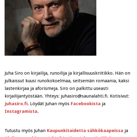
Juha Siro on kirjailija, runoilija ja kirjallisuuskriitikko. Hän on
julkaissut kuusi runokokoelmaa, seitsemän romaania, kaksi
lastenkirjaa ja aforismeja. Siro on palkittu useasti
kirjailijantyöstään. Yhteys: juhasiro@saunalahti.fi. Kotisivut:
juhasiro.fi
. Löydät Juhan myös
Facebookista
ja
Instagramista
.
Tutustu myös Juhan
Kaupunkitaidetta sähkökaapeissa
ja