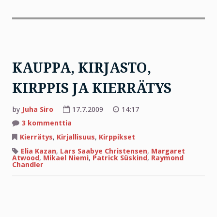
KAUPPA, KIRJASTO,
KIRPPIS JA KIERRÄTYS
by
Juha Siro
17.7.2009
14:17
artikkeliin
3 kommenttia
KAUPPA,
KIRJASTO,
Kierrätys
,
Kirjallisuus
,
Kirppikset
KIRPPIS
JA
Elia Kazan
,
Lars Saabye Christensen
,
Margaret
KIERRÄTYS
Atwood
,
Mikael Niemi
,
Patrick Süskind
,
Raymond
Chandler