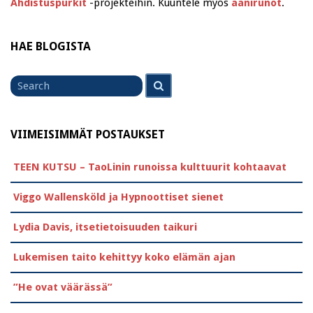
Ahdistuspurkit
-projekteihin. Kuuntele myös
äänirunot
.
HAE BLOGISTA
Search
Search
for
VIIMEISIMMÄT POSTAUKSET
TEEN KUTSU – TaoLinin runoissa kulttuurit kohtaavat
Viggo Wallensköld ja Hypnoottiset sienet
Lydia Davis, itsetietoisuuden taikuri
Lukemisen taito kehittyy koko elämän ajan
”He ovat väärässä”