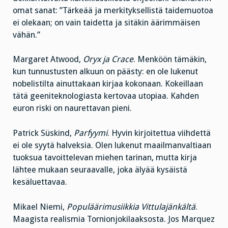
omat sanat: ”Tärkeää ja merkityksellistä taidemuotoa
ei olekaan; on vain taidetta ja sitäkin äärimmäisen
vähän.”
Margaret Atwood,
Oryx ja Crace
. Menköön tämäkin,
kun tunnustusten alkuun on päästy: en ole lukenut
nobelistilta ainuttakaan kirjaa kokonaan. Kokeillaan
tätä geeniteknologiasta kertovaa utopiaa. Kahden
euron riski on naurettavan pieni.
Patrick Süskind,
Parfyymi
. Hyvin kirjoitettua viihdettä
ei ole syytä halveksia. Olen lukenut maailmanvaltiaan
tuoksua tavoittelevan miehen tarinan, mutta kirja
lähtee mukaan seuraavalle, joka älyää kysäistä
kesäluettavaa.
Mikael Niemi,
Populäärimusiikkia Vittulajänkältä
.
Maagista realismia Tornionjokilaaksosta. Jos Marquez