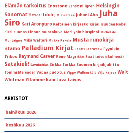
Helsingin
Elämän tarkoitus
Enostone
Ernst Billgren
Juha
Sanomat
Idoli
Hesari
Juhani Aho
J.M. Coetzee
Siro
Kari Aronpuro
Keltainen kirjasto
Kirjallisuuden Nobel
Kirsi Kunnas
Linnun muotokuva
Marilynin hiuspinni
Michel de
Musta runokirja
Mika Waltari
Montaigne
Mirkka Rekola
Palladium Kirjat
ntamo
Pyynikin
Pentti Saarikoski
Raymond Carver
Trikoo
Réne Magritte
Saat toivoa kolmesti
Satakieli!
Suomen kirjailijaliitto
Sirkka Turkka
Savukeidas
Walt
Vapaa pudotus
Tommi Melender
Viggo Wallensköld
Viljo Kajava
Whitman
Yllämme kaartuva taivas
ARKISTOT
heinäkuu 2026
kesäkuu 2026