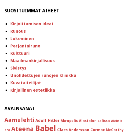
SUOSITUIMMAT AIHEET
Kirjoittamisen ideat
Runous
Lukeminen
Perjantairuno
Kulttuuri
Maailmankirjallisuus
Sivistys
Unohdettujen runojen klinikka
Kuvataiteilijat
Kirjallinen estetiikka
AVAINSANAT
Aamulehti
Adolf Hitler
Akropolis
Alastalon salissa
Aleksis
Babel
Ateena
Claes Andersson
Cormac McCarthy
Kivi