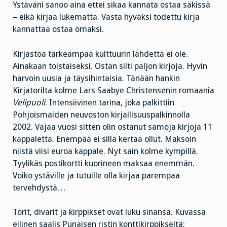
Ystäväni sanoo aina ettei sikaa kannata ostaa säkissä
– eikä kirjaa lukematta. Vasta hyväksi todettu kirja
kannattaa ostaa omaksi.
Kirjastoa tärkeämpää kulttuurin lähdettä ei ole.
Ainakaan toistaiseksi. Ostan silti paljon kirjoja. Hyvin
harvoin uusia ja täysihintaisia. Tänään hankin
Kirjatorilta kolme Lars Saabye Christensenin romaania
Velipuoli
. Intensiivinen tarina, joka palkittiin
Pohjoismaiden neuvoston kirjallisuuspalkinnolla
2002. Vajaa vuosi sitten olin ostanut samoja kirjoja 11
kappaletta. Enempää ei sillä kertaa ollut. Maksoin
niistä viisi euroa kappale. Nyt sain kolme kympillä.
Tyylikäs postikortti kuorineen maksaa enemmän.
Voiko ystäville ja tutuille olla kirjaa parempaa
tervehdystä…
Torit, divarit ja kirppikset ovat luku sinänsä. Kuvassa
eilinen saalis Punaisen ristin konttikirppikseltä: