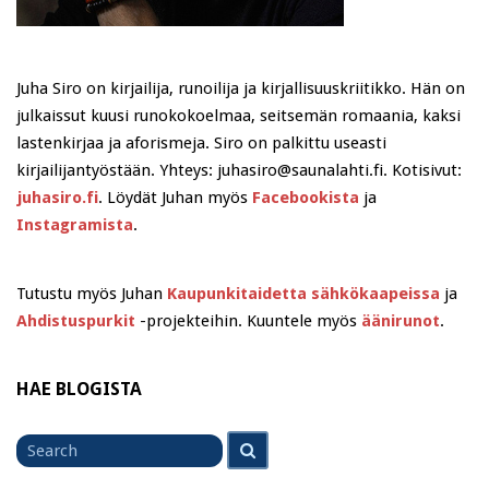
Juha Siro on kirjailija, runoilija ja kirjallisuuskriitikko. Hän on
julkaissut kuusi runokokoelmaa, seitsemän romaania, kaksi
lastenkirjaa ja aforismeja. Siro on palkittu useasti
kirjailijantyöstään. Yhteys: juhasiro@saunalahti.fi. Kotisivut:
juhasiro.fi
. Löydät Juhan myös
Facebookista
ja
Instagramista
.
Tutustu myös Juhan
Kaupunkitaidetta sähkökaapeissa
ja
Ahdistuspurkit
-projekteihin. Kuuntele myös
äänirunot
.
HAE BLOGISTA
Search
Search
for