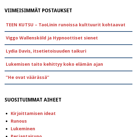
VIIMEISIMMÄT POSTAUKSET
TEEN KUTSU – TaoLinin runoissa kulttuurit kohtaavat
Viggo Wallensköld ja Hypnoottiset sienet
Lydia Davis, itsetietoisuuden taikuri
Lukemisen taito kehittyy koko elämän ajan
”He ovat väärässä”
SUOSITUIMMAT AIHEET
Kirjoittamisen ideat
Runous
Lukeminen
Perjantairuno