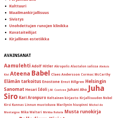
Kulttuuri
Maailmankirjallisuus
Sivistys
Unohdettujen runojen klinikka
Kuvataiteilijat
Kirjallinen estetiikka
AVAINSANAT
Aamulehti
Adolf Hitler
Akropolis
Alastalon salissa
Aleksis
Babel
Ateena
Claes Andersson
Cormac McCarthy
Kivi
Helsingin
Elämän tarkoitus
Enostone
Ernst Billgren
Juha
Sanomat
Idoli
Hesari
Juhani Aho
J.M. Coetzee
Siro
Kari Aronpuro
Keltainen kirjasto
Kirjallisuuden Nobel
Kirsi Kunnas
Linnun muotokuva
Marilynin hiuspinni
Michel de
Musta runokirja
Mika Waltari
Montaigne
Mirkka Rekola