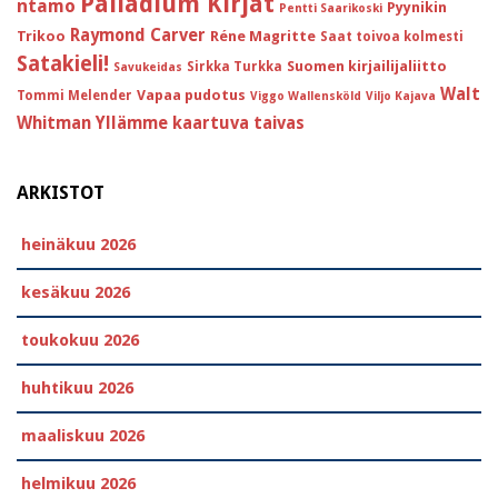
Palladium Kirjat
ntamo
Pyynikin
Pentti Saarikoski
Raymond Carver
Trikoo
Réne Magritte
Saat toivoa kolmesti
Satakieli!
Suomen kirjailijaliitto
Sirkka Turkka
Savukeidas
Walt
Vapaa pudotus
Tommi Melender
Viggo Wallensköld
Viljo Kajava
Whitman
Yllämme kaartuva taivas
ARKISTOT
heinäkuu 2026
kesäkuu 2026
toukokuu 2026
huhtikuu 2026
maaliskuu 2026
helmikuu 2026