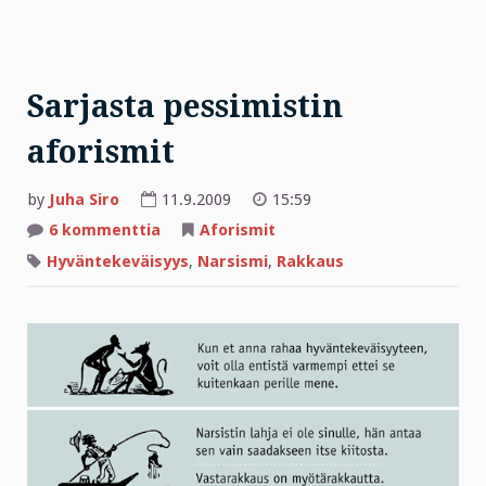
Sarjasta pessimistin
aforismit
by
Juha Siro
11.9.2009
15:59
artikkeliin
6 kommenttia
Aforismit
Sarjasta
pessimistin
Hyväntekeväisyys
,
Narsismi
,
Rakkaus
aforismit