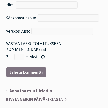
Nimi
Sähköpostiosoite
Verkkosivusto
VASTAA LASKUTOIMITUKSEEN
KOMMENTOIDAKSESI!
2
−
=
yksi
Artikkelien
Anna ihastuu Hitleriin
selaus
RIVEJÄ NERON PÄIVÄKIRJASTA