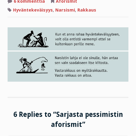
artikkeliin
6 kommenttia
Aforismit
Sarjasta
pessimistin
Hyväntekeväisyys
,
Narsismi
,
Rakkaus
aforismit
6 Replies to “Sarjasta pessimistin
aforismit”