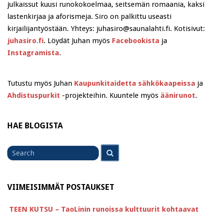
julkaissut kuusi runokokoelmaa, seitsemän romaania, kaksi
lastenkirjaa ja aforismeja. Siro on palkittu useasti
kirjailijantyöstään. Yhteys: juhasiro@saunalahti.fi. Kotisivut:
juhasiro.fi
. Löydät Juhan myös
Facebookista
ja
Instagramista
.
Tutustu myös Juhan
Kaupunkitaidetta sähkökaapeissa
ja
Ahdistuspurkit
-projekteihin. Kuuntele myös
äänirunot
.
HAE BLOGISTA
Search
Search
for
VIIMEISIMMÄT POSTAUKSET
TEEN KUTSU – TaoLinin runoissa kulttuurit kohtaavat