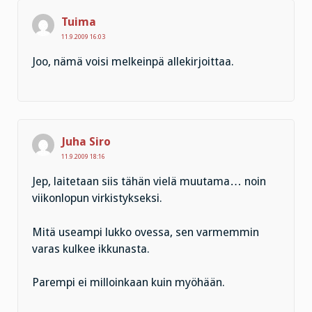
Tuima
11.9.2009 16:03
Joo, nämä voisi melkeinpä allekirjoittaa.
Juha Siro
11.9.2009 18:16
Jep, laitetaan siis tähän vielä muutama… noin
viikonlopun virkistykseksi.
Mitä useampi lukko ovessa, sen varmemmin
varas kulkee ikkunasta.
Parempi ei milloinkaan kuin myöhään.