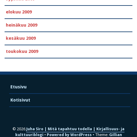
elokuu 2009
heinäkuu 2009
kesäkuu 2009
toukokuu 2009
Etusivu
Kotisivut
© 2026
Juha Siro | Mitä tapahtuu todella | Kirjallisuus- ja
kulttuuriblogi
Powered by WordPress
Theme:
Gillian