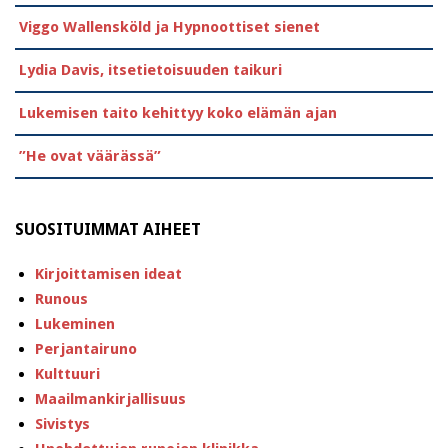
Viggo Wallensköld ja Hypnoottiset sienet
Lydia Davis, itsetietoisuuden taikuri
Lukemisen taito kehittyy koko elämän ajan
”He ovat väärässä”
SUOSITUIMMAT AIHEET
Kirjoittamisen ideat
Runous
Lukeminen
Perjantairuno
Kulttuuri
Maailmankirjallisuus
Sivistys