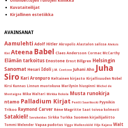
Unohdettujen runojen klinikka
Kuvataiteilijat
Kirjallinen estetiikka
AVAINSANAT
Aamulehti
Adolf Hitler
Akropolis
Alastalon salissa
Aleksis
Babel
Ateena
Claes Andersson
Cormac McCarthy
Kivi
Helsingin
Elämän tarkoitus
Enostone
Ernst Billgren
Juha
Sanomat
Idoli
Hesari
Juhani Aho
J.M. Coetzee
Siro
Kari Aronpuro
Keltainen kirjasto
Kirjallisuuden Nobel
Kirsi Kunnas
Linnun muotokuva
Marilynin hiuspinni
Michel de
Musta runokirja
Mika Waltari
Montaigne
Mirkka Rekola
Palladium Kirjat
ntamo
Pyynikin
Pentti Saarikoski
Raymond Carver
Trikoo
Réne Magritte
Saat toivoa kolmesti
Satakieli!
Suomen kirjailijaliitto
Sirkka Turkka
Savukeidas
Walt
Vapaa pudotus
Tommi Melender
Viggo Wallensköld
Viljo Kajava