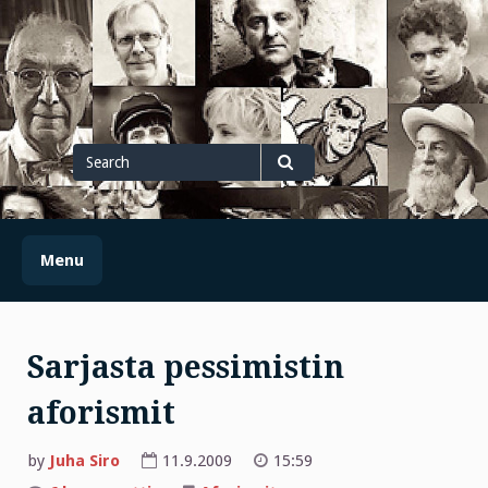
Skip
to
content
Search
for
Search
Menu
Sarjasta pessimistin
aforismit
by
Juha Siro
11.9.2009
15:59