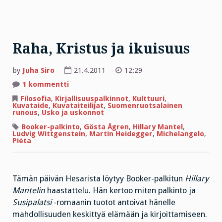
Raha, Kristus ja ikuisuus
by
Juha Siro
21.4.2011
12:29
artikkeliin
1 kommentti
Raha,
Kristus
Filosofia
,
Kirjallisuuspalkinnot
,
Kulttuuri
,
ja
Kuvataide
,
Kuvataiteilijat
,
Suomenruotsalainen
ikuisuus
runous
,
Usko ja uskonnot
Booker-palkinto
,
Gösta Ågren
,
Hillary Mantel
,
Ludvig Wittgenstein
,
Martin Heidegger
,
Michelangelo
,
Pièta
Tämän päivän Hesarista löytyy Booker-palkitun
Hillary
Mantelin
haastattelu. Hän kertoo miten palkinto ja
Susipalatsi
-romaanin tuotot antoivat hänelle
mahdollisuuden keskittyä elämään ja kirjoittamiseen.