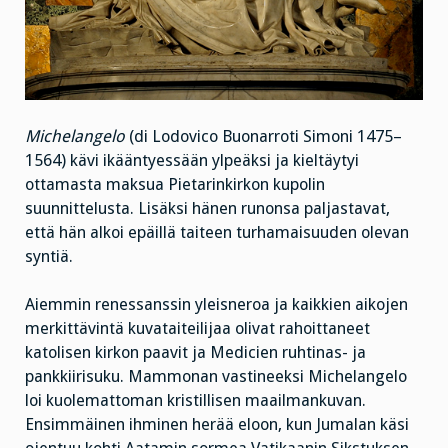
Michelangelo
(di Lodovico Buonarroti Simoni 1475–
1564) kävi ikääntyessään ylpeäksi ja kieltäytyi
ottamasta maksua Pietarinkirkon kupolin
suunnittelusta. Lisäksi hänen runonsa paljastavat,
että hän alkoi epäillä taiteen turhamaisuuden olevan
syntiä.
Aiemmin renessanssin yleisneroa ja kaikkien aikojen
merkittävintä kuvataiteilijaa olivat rahoittaneet
katolisen kirkon paavit ja Medicien ruhtinas- ja
pankkiirisuku. Mammonan vastineeksi Michelangelo
loi kuolemattoman kristillisen maailmankuvan.
Ensimmäinen ihminen herää eloon, kun Jumalan käsi