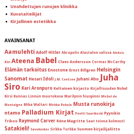
Unohdettujen runojen klinikka
Kuvataiteilijat
Kirjallinen estetiikka
AVAINSANAT
Aamulehti
Adolf Hitler
Akropolis
Alastalon salissa
Aleksis
Babel
Ateena
Claes Andersson
Cormac McCarthy
Kivi
Helsingin
Elämän tarkoitus
Enostone
Ernst Billgren
Juha
Sanomat
Idoli
Hesari
Juhani Aho
J.M. Coetzee
Siro
Kari Aronpuro
Keltainen kirjasto
Kirjallisuuden Nobel
Kirsi Kunnas
Linnun muotokuva
Marilynin hiuspinni
Michel de
Musta runokirja
Mika Waltari
Montaigne
Mirkka Rekola
Palladium Kirjat
ntamo
Pyynikin
Pentti Saarikoski
Raymond Carver
Trikoo
Réne Magritte
Saat toivoa kolmesti
Satakieli!
Suomen kirjailijaliitto
Sirkka Turkka
Savukeidas