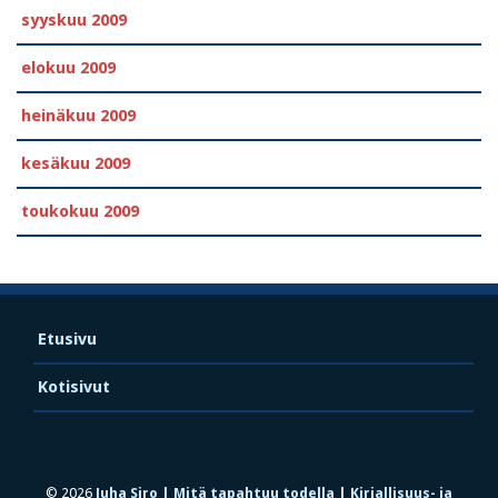
syyskuu 2009
elokuu 2009
heinäkuu 2009
kesäkuu 2009
toukokuu 2009
Etusivu
Kotisivut
© 2026
Juha Siro | Mitä tapahtuu todella | Kirjallisuus- ja