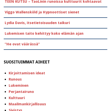
TEEN KUTSU – TaoLinin runoissa kulttuurit kohtaavat
Viggo Wallensköld ja Hypnoottiset sienet
Lydia Davis, itsetietoisuuden taikuri
Lukemisen taito kehittyy koko elämän ajan
”He ovat väärässä”
SUOSITUIMMAT AIHEET
Kirjoittamisen ideat
Runous
Lukeminen
Perjantairuno
Kulttuuri
Maailmankirjallisuus
Sivistys