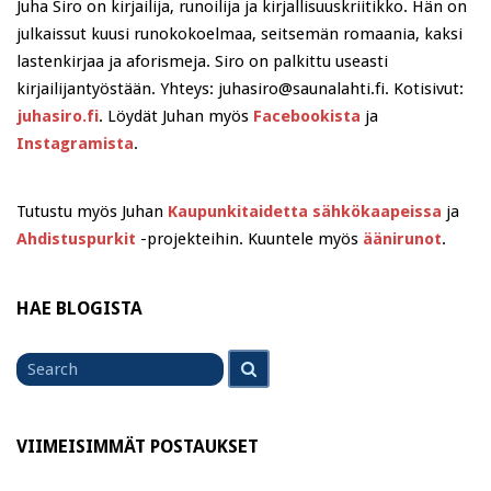
Juha Siro on kirjailija, runoilija ja kirjallisuuskriitikko. Hän on
julkaissut kuusi runokokoelmaa, seitsemän romaania, kaksi
lastenkirjaa ja aforismeja. Siro on palkittu useasti
kirjailijantyöstään. Yhteys: juhasiro@saunalahti.fi. Kotisivut:
juhasiro.fi
. Löydät Juhan myös
Facebookista
ja
Instagramista
.
Tutustu myös Juhan
Kaupunkitaidetta sähkökaapeissa
ja
Ahdistuspurkit
-projekteihin. Kuuntele myös
äänirunot
.
HAE BLOGISTA
Search
Search
for
VIIMEISIMMÄT POSTAUKSET