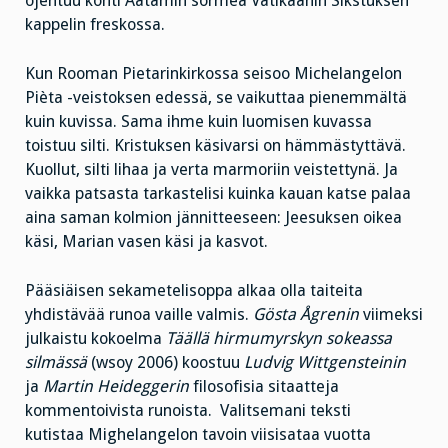
ojentuu kohti Aatamin sormea Vatikaanin Sikstuksen
kappelin freskossa.
Kun Rooman Pietarinkirkossa seisoo Michelangelon
Pièta -veistoksen edessä, se vaikuttaa pienemmältä
kuin kuvissa. Sama ihme kuin luomisen kuvassa
toistuu silti. Kristuksen käsivarsi on hämmästyttävä.
Kuollut, silti lihaa ja verta marmoriin veistettynä. Ja
vaikka patsasta tarkastelisi kuinka kauan katse palaa
aina saman kolmion jännitteeseen: Jeesuksen oikea
käsi, Marian vasen käsi ja kasvot.
Pääsiäisen sekametelisoppa alkaa olla taiteita
yhdistävää runoa vaille valmis.
Gösta Ågrenin
viimeksi
julkaistu kokoelma
Täällä hirmumyrskyn sokeassa
silmässä
(wsoy 2006) koostuu
Ludvig Wittgensteinin
ja
Martin Heideggerin
filosofisia sitaatteja
kommentoivista runoista. Valitsemani teksti
kutistaa Mighelangelon tavoin viisisataa vuotta