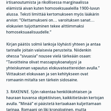
irtisanoutumista ja rikollisessa marginaalissa
elämistä aivan kuten homoseksuaaleilla 1900-luvun
alussa. Teksti limittää kertomukseen myös lääkärin
arvion: ”Olettamukseni on… varoituksen sanat…
elokuvien tuijottaminen tekee alttiimmaksi
homoseksuaalisuudelle.”
Kirjan päätös solmii lankoja löyhästi yhteen ja antaa
tarinalle joitain valaisevia perusteita. Niidenkin
ohessa ”sivuasia” nousee vielä tärkeään osaan:
”Tavoitteina olivat massapsykoanalyysi ja
yhteiskunnan vapautus elokuvateattereiden avulla.”
Viittaukset elokuvaan ja sen kehitykseen ovat
romaanin mitalta sen tärkein sidosaine.
3. RAKENNE. Sjón rakentaa henkilökohtaisen ja
hauraan kuvansa objektiivisen, kaikkitietävän kertojan
avulla. ”Minää” ei päästetä kertaakaan kuljettamaan
tarinaa. Romaani on liki kronologinen, mutta