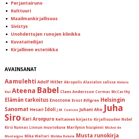
Perjantairuno
Kulttuuri
Maailmankirjallisuus
Sivistys
Unohdettujen runojen klinikka
Kuvataiteilijat
Kirjallinen estetiikka
AVAINSANAT
Aamulehti
Adolf Hitler
Akropolis
Alastalon salissa
Aleksis
Babel
Ateena
Claes Andersson
Cormac McCarthy
Kivi
Helsingin
Elämän tarkoitus
Enostone
Ernst Billgren
Juha
Sanomat
Idoli
Hesari
Juhani Aho
J.M. Coetzee
Siro
Kari Aronpuro
Keltainen kirjasto
Kirjallisuuden Nobel
Kirsi Kunnas
Linnun muotokuva
Marilynin hiuspinni
Michel de
Musta runokirja
Mika Waltari
Montaigne
Mirkka Rekola