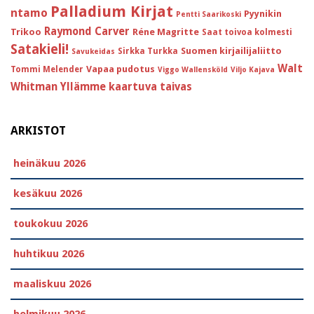
Palladium Kirjat
ntamo
Pyynikin
Pentti Saarikoski
Raymond Carver
Trikoo
Réne Magritte
Saat toivoa kolmesti
Satakieli!
Suomen kirjailijaliitto
Sirkka Turkka
Savukeidas
Walt
Vapaa pudotus
Tommi Melender
Viggo Wallensköld
Viljo Kajava
Whitman
Yllämme kaartuva taivas
ARKISTOT
heinäkuu 2026
kesäkuu 2026
toukokuu 2026
huhtikuu 2026
maaliskuu 2026
helmikuu 2026