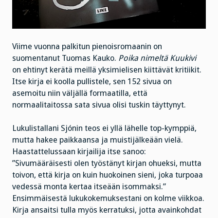
Viime vuonna palkitun pienoisromaanin on
suomentanut Tuomas Kauko.
Poika nimeltä Kuukivi
on ehtinyt kerätä meillä yksimielisen kiittävät kritiikit.
Itse kirja ei koolla pullistele, sen 152 sivua on
asemoitu niin väljällä formaatilla, että
normaalitaitossa sata sivua olisi tuskin täyttynyt.
Lukulistallani Sjónin teos ei yllä lähelle top-kymppiä,
mutta hakee paikkaansa ja muistijälkeään vielä.
Haastattelussaan kirjailija itse sanoo:
”Sivumääräisesti olen työstänyt kirjan ohueksi, mutta
toivon, että kirja on kuin huokoinen sieni, joka turpoaa
vedessä monta kertaa itseään isommaksi.”
Ensimmäisestä lukukokemuksestani on kolme viikkoa.
Kirja ansaitsi tulla myös kerratuksi, jotta avainkohdat