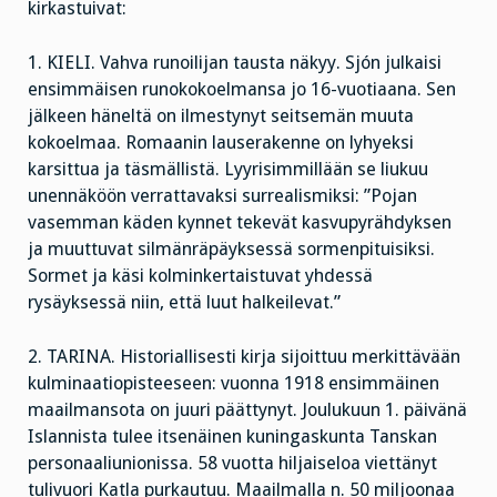
kirkastuivat:
1. KIELI. Vahva runoilijan tausta näkyy. Sjón julkaisi
ensimmäisen runokokoelmansa jo 16-vuotiaana. Sen
jälkeen häneltä on ilmestynyt seitsemän muuta
kokoelmaa. Romaanin lauserakenne on lyhyeksi
karsittua ja täsmällistä. Lyyrisimmillään se liukuu
unennäköön verrattavaksi surrealismiksi: ”Pojan
vasemman käden kynnet tekevät kasvupyrähdyksen
ja muuttuvat silmänräpäyksessä sormenpituisiksi.
Sormet ja käsi kolminkertaistuvat yhdessä
rysäyksessä niin, että luut halkeilevat.”
2. TARINA. Historiallisesti kirja sijoittuu merkittävään
kulminaatiopisteeseen: vuonna 1918 ensimmäinen
maailmansota on juuri päättynyt. Joulukuun 1. päivänä
Islannista tulee itsenäinen kuningaskunta Tanskan
personaaliunionissa. 58 vuotta hiljaiseloa viettänyt
tulivuori Katla purkautuu. Maailmalla n. 50 miljoonaa