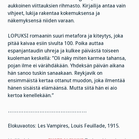
aukkoinen viittauksien rihmasto. Kirjailija antaa vain
vihjeet, lukija rakentaa kokemuksensa ja
näkemyksensä niiden varaan.
LOPUKSI romaanin suuri metafora ja kiteytys, joka
pitää kaivaa esiin sivulta 100. Poika auttaa
espanjantaudin uhreja ja kulkee päivästä toiseen
kuoleman keskellä: ”Oli näky miten karmea tahansa,
pojan ilme ei värähdäkään. Yhdeksän päivän aikana
hän sanoo tuskin sanaakaan. Reykjavik on
ensimmäistä kertaa ottanut muodon, joka ilmentää
hänen sisäistä elämäänsä. Mutta siitä hän ei aio
kertoa kenellekään.”
………………………………………
Elokuvaotos: Les Vampires, Louis Feuillade, 1915.