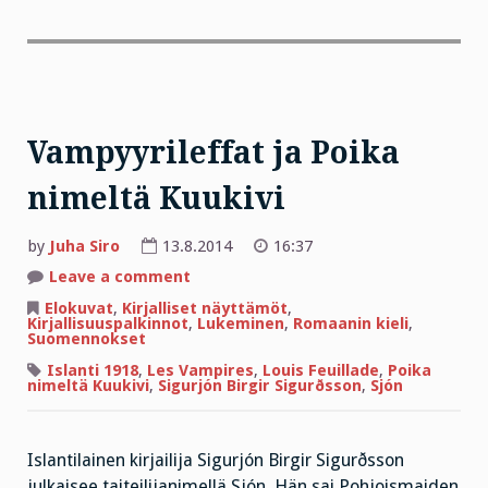
Vampyyrileffat ja Poika
nimeltä Kuukivi
by
Juha Siro
13.8.2014
16:37
on
Leave a comment
Vampyyrileffat
ja
Elokuvat
,
Kirjalliset näyttämöt
,
Poika
Kirjallisuuspalkinnot
,
Lukeminen
,
Romaanin kieli
,
nimeltä
Suomennokset
Kuukivi
Islanti 1918
,
Les Vampires
,
Louis Feuillade
,
Poika
nimeltä Kuukivi
,
Sigurjón Birgir Sigurðsson
,
Sjón
Islantilainen kirjailija Sigurjón Birgir Sigurðsson
julkaisee taiteilijanimellä Sjón. Hän sai Pohjoismaiden