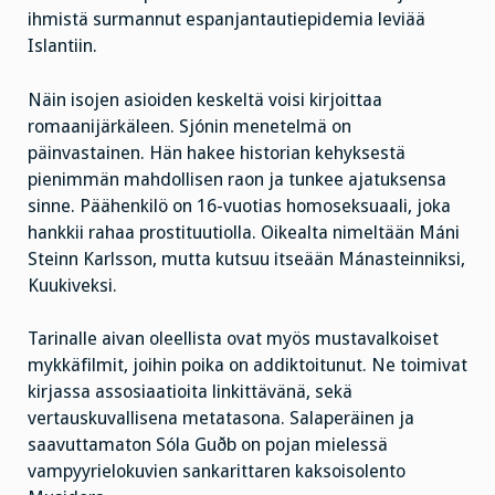
ihmistä surmannut espanjantautiepidemia leviää
Islantiin.
Näin isojen asioiden keskeltä voisi kirjoittaa
romaanijärkäleen. Sjónin menetelmä on
päinvastainen. Hän hakee historian kehyksestä
pienimmän mahdollisen raon ja tunkee ajatuksensa
sinne. Päähenkilö on 16-vuotias homoseksuaali, joka
hankkii rahaa prostituutiolla. Oikealta nimeltään Máni
Steinn Karlsson, mutta kutsuu itseään Mánasteinniksi,
Kuukiveksi.
Tarinalle aivan oleellista ovat myös mustavalkoiset
mykkäfilmit, joihin poika on addiktoitunut. Ne toimivat
kirjassa assosiaatioita linkittävänä, sekä
vertauskuvallisena metatasona. Salaperäinen ja
saavuttamaton Sóla Guðb on pojan mielessä
vampyyrielokuvien sankarittaren kaksoisolento