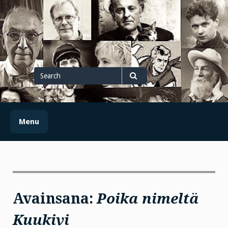
Skip
to
content
Search
for
Search
Menu
Avainsana:
Poika nimeltä
Kuukivi