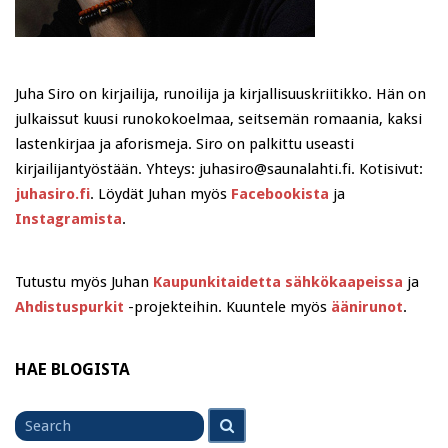
Juha Siro on kirjailija, runoilija ja kirjallisuuskriitikko. Hän on
julkaissut kuusi runokokoelmaa, seitsemän romaania, kaksi
lastenkirjaa ja aforismeja. Siro on palkittu useasti
kirjailijantyöstään. Yhteys: juhasiro@saunalahti.fi. Kotisivut:
juhasiro.fi
. Löydät Juhan myös
Facebookista
ja
Instagramista
.
Tutustu myös Juhan
Kaupunkitaidetta sähkökaapeissa
ja
Ahdistuspurkit
-projekteihin. Kuuntele myös
äänirunot
.
HAE BLOGISTA
Search
Search
for