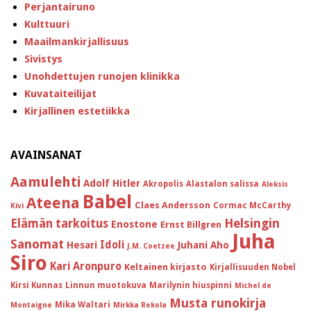
Perjantairuno
Kulttuuri
Maailmankirjallisuus
Sivistys
Unohdettujen runojen klinikka
Kuvataiteilijat
Kirjallinen estetiikka
AVAINSANAT
Aamulehti
Adolf Hitler
Akropolis
Alastalon salissa
Aleksis
Babel
Ateena
Claes Andersson
Cormac McCarthy
Kivi
Helsingin
Elämän tarkoitus
Enostone
Ernst Billgren
Juha
Sanomat
Idoli
Hesari
Juhani Aho
J.M. Coetzee
Siro
Kari Aronpuro
Keltainen kirjasto
Kirjallisuuden Nobel
Kirsi Kunnas
Linnun muotokuva
Marilynin hiuspinni
Michel de
Musta runokirja
Mika Waltari
Montaigne
Mirkka Rekola