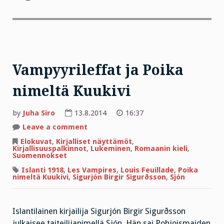
Vampyyrileffat ja Poika
nimeltä Kuukivi
by
Juha Siro
13.8.2014
16:37
on
Leave a comment
Vampyyrileffat
ja
Elokuvat
,
Kirjalliset näyttämöt
,
Poika
Kirjallisuuspalkinnot
,
Lukeminen
,
Romaanin kieli
,
nimeltä
Suomennokset
Kuukivi
Islanti 1918
,
Les Vampires
,
Louis Feuillade
,
Poika
nimeltä Kuukivi
,
Sigurjón Birgir Sigurðsson
,
Sjón
Islantilainen kirjailija Sigurjón Birgir Sigurðsson
julkaisee taiteilijanimellä Sjón. Hän sai Pohjoismaiden