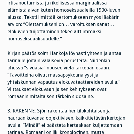
irtisanoutumista ja rikollisessa marginaalissa
elämistä aivan kuten homoseksuaaleilla 1900-luvun
alussa. Teksti limittää kertomukseen myös lääkärin
arvion: ”Olettamukseni on… varoituksen sanat…
elokuvien tuijottaminen tekee alttiimmaksi
homoseksuaalisuudelle.”
Kirjan päätös solmii lankoja löyhästi yhteen ja antaa
tarinalle joitain valaisevia perusteita. Niidenkin
ohessa ”sivuasia” nousee vielä tärkeään osaan:
”Tavoitteina olivat massapsykoanalyysi ja
yhteiskunnan vapautus elokuvateattereiden avulla.”
Viittaukset elokuvaan ja sen kehitykseen ovat
romaanin mitalta sen tärkein sidosaine.
3. RAKENNE. Sjón rakentaa henkilökohtaisen ja
hauraan kuvansa objektiivisen, kaikkitietävän kertojan
avulla. ”Minää” ei päästetä kertaakaan kuljettamaan
tarinaa. Romaani on liki kronologinen, mutta