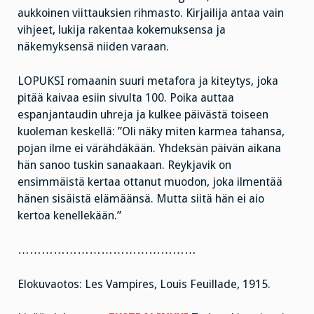
aukkoinen viittauksien rihmasto. Kirjailija antaa vain
vihjeet, lukija rakentaa kokemuksensa ja
näkemyksensä niiden varaan.
LOPUKSI romaanin suuri metafora ja kiteytys, joka
pitää kaivaa esiin sivulta 100. Poika auttaa
espanjantaudin uhreja ja kulkee päivästä toiseen
kuoleman keskellä: ”Oli näky miten karmea tahansa,
pojan ilme ei värähdäkään. Yhdeksän päivän aikana
hän sanoo tuskin sanaakaan. Reykjavik on
ensimmäistä kertaa ottanut muodon, joka ilmentää
hänen sisäistä elämäänsä. Mutta siitä hän ei aio
kertoa kenellekään.”
………………………………………
Elokuvaotos: Les Vampires, Louis Feuillade, 1915.