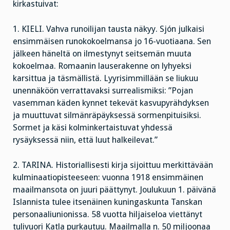
kirkastuivat:
1. KIELI. Vahva runoilijan tausta näkyy. Sjón julkaisi
ensimmäisen runokokoelmansa jo 16-vuotiaana. Sen
jälkeen häneltä on ilmestynyt seitsemän muuta
kokoelmaa. Romaanin lauserakenne on lyhyeksi
karsittua ja täsmällistä. Lyyrisimmillään se liukuu
unennäköön verrattavaksi surrealismiksi: ”Pojan
vasemman käden kynnet tekevät kasvupyrähdyksen
ja muuttuvat silmänräpäyksessä sormenpituisiksi.
Sormet ja käsi kolminkertaistuvat yhdessä
rysäyksessä niin, että luut halkeilevat.”
2. TARINA. Historiallisesti kirja sijoittuu merkittävään
kulminaatiopisteeseen: vuonna 1918 ensimmäinen
maailmansota on juuri päättynyt. Joulukuun 1. päivänä
Islannista tulee itsenäinen kuningaskunta Tanskan
personaaliunionissa. 58 vuotta hiljaiseloa viettänyt
tulivuori Katla purkautuu. Maailmalla n. 50 miljoonaa