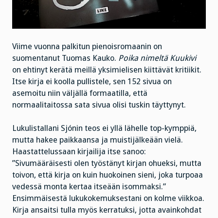
Viime vuonna palkitun pienoisromaanin on
suomentanut Tuomas Kauko.
Poika nimeltä Kuukivi
on ehtinyt kerätä meillä yksimielisen kiittävät kritiikit.
Itse kirja ei koolla pullistele, sen 152 sivua on
asemoitu niin väljällä formaatilla, että
normaalitaitossa sata sivua olisi tuskin täyttynyt.
Lukulistallani Sjónin teos ei yllä lähelle top-kymppiä,
mutta hakee paikkaansa ja muistijälkeään vielä.
Haastattelussaan kirjailija itse sanoo:
”Sivumääräisesti olen työstänyt kirjan ohueksi, mutta
toivon, että kirja on kuin huokoinen sieni, joka turpoaa
vedessä monta kertaa itseään isommaksi.”
Ensimmäisestä lukukokemuksestani on kolme viikkoa.
Kirja ansaitsi tulla myös kerratuksi, jotta avainkohdat