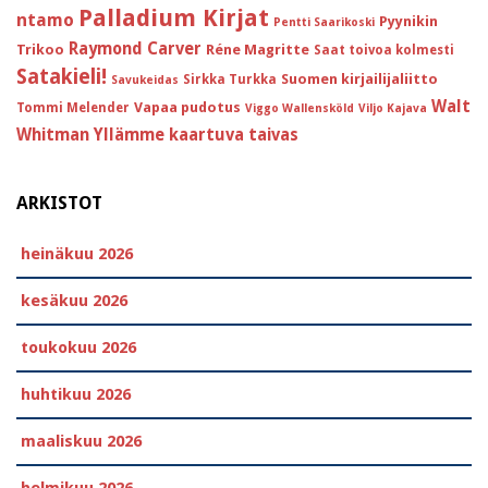
Palladium Kirjat
ntamo
Pyynikin
Pentti Saarikoski
Raymond Carver
Trikoo
Réne Magritte
Saat toivoa kolmesti
Satakieli!
Suomen kirjailijaliitto
Sirkka Turkka
Savukeidas
Walt
Vapaa pudotus
Tommi Melender
Viggo Wallensköld
Viljo Kajava
Whitman
Yllämme kaartuva taivas
ARKISTOT
heinäkuu 2026
kesäkuu 2026
toukokuu 2026
huhtikuu 2026
maaliskuu 2026
helmikuu 2026