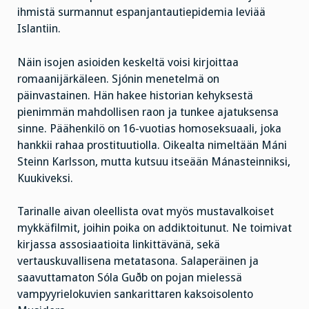
ihmistä surmannut espanjantautiepidemia leviää
Islantiin.
Näin isojen asioiden keskeltä voisi kirjoittaa
romaanijärkäleen. Sjónin menetelmä on
päinvastainen. Hän hakee historian kehyksestä
pienimmän mahdollisen raon ja tunkee ajatuksensa
sinne. Päähenkilö on 16-vuotias homoseksuaali, joka
hankkii rahaa prostituutiolla. Oikealta nimeltään Máni
Steinn Karlsson, mutta kutsuu itseään Mánasteinniksi,
Kuukiveksi.
Tarinalle aivan oleellista ovat myös mustavalkoiset
mykkäfilmit, joihin poika on addiktoitunut. Ne toimivat
kirjassa assosiaatioita linkittävänä, sekä
vertauskuvallisena metatasona. Salaperäinen ja
saavuttamaton Sóla Guðb on pojan mielessä
vampyyrielokuvien sankarittaren kaksoisolento