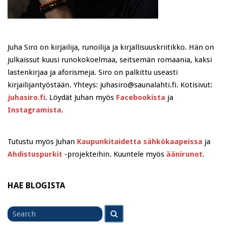
Juha Siro on kirjailija, runoilija ja kirjallisuuskriitikko. Hän on
julkaissut kuusi runokokoelmaa, seitsemän romaania, kaksi
lastenkirjaa ja aforismeja. Siro on palkittu useasti
kirjailijantyöstään. Yhteys: juhasiro@saunalahti.fi. Kotisivut:
juhasiro.fi
. Löydät Juhan myös
Facebookista
ja
Instagramista
.
Tutustu myös Juhan
Kaupunkitaidetta sähkökaapeissa
ja
Ahdistuspurkit
-projekteihin. Kuuntele myös
äänirunot
.
HAE BLOGISTA
Search
Search
for