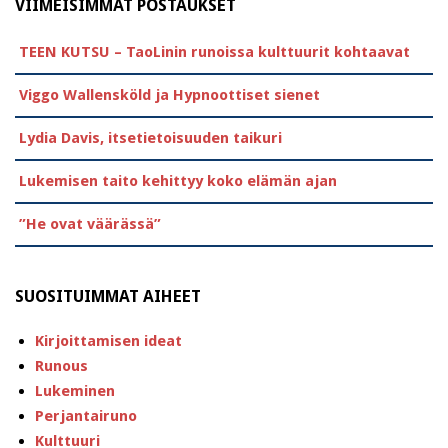
VIIMEISIMMÄT POSTAUKSET
TEEN KUTSU – TaoLinin runoissa kulttuurit kohtaavat
Viggo Wallensköld ja Hypnoottiset sienet
Lydia Davis, itsetietoisuuden taikuri
Lukemisen taito kehittyy koko elämän ajan
”He ovat väärässä”
SUOSITUIMMAT AIHEET
Kirjoittamisen ideat
Runous
Lukeminen
Perjantairuno
Kulttuuri