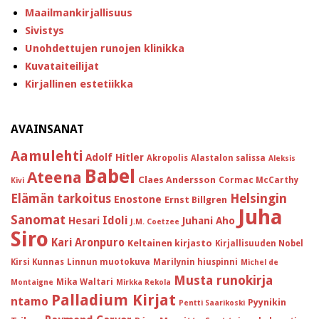
Maailmankirjallisuus
Sivistys
Unohdettujen runojen klinikka
Kuvataiteilijat
Kirjallinen estetiikka
AVAINSANAT
Aamulehti
Adolf Hitler
Akropolis
Alastalon salissa
Aleksis
Babel
Ateena
Claes Andersson
Cormac McCarthy
Kivi
Helsingin
Elämän tarkoitus
Enostone
Ernst Billgren
Juha
Sanomat
Idoli
Hesari
Juhani Aho
J.M. Coetzee
Siro
Kari Aronpuro
Keltainen kirjasto
Kirjallisuuden Nobel
Kirsi Kunnas
Linnun muotokuva
Marilynin hiuspinni
Michel de
Musta runokirja
Mika Waltari
Montaigne
Mirkka Rekola
Palladium Kirjat
ntamo
Pyynikin
Pentti Saarikoski