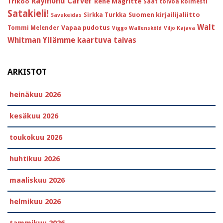
Raymond Carver
Trikoo
Réne Magritte
Saat toivoa kolmesti
Satakieli!
Suomen kirjailijaliitto
Sirkka Turkka
Savukeidas
Walt
Vapaa pudotus
Tommi Melender
Viggo Wallensköld
Viljo Kajava
Whitman
Yllämme kaartuva taivas
ARKISTOT
heinäkuu 2026
kesäkuu 2026
toukokuu 2026
huhtikuu 2026
maaliskuu 2026
helmikuu 2026