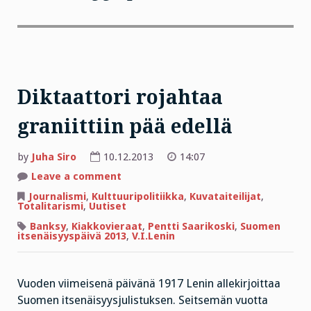
Diktaattori rojahtaa
graniittiin pää edellä
by
Juha Siro
10.12.2013
14:07
on
Leave a comment
Diktaattori
rojahtaa
Journalismi
,
Kulttuuripolitiikka
,
Kuvataiteilijat
,
graniittiin
Totalitarismi
,
Uutiset
pää
edellä
Banksy
,
Kiakkovieraat
,
Pentti Saarikoski
,
Suomen
itsenäisyyspäivä 2013
,
V.I.Lenin
Vuoden viimeisenä päivänä 1917 Lenin allekirjoittaa
Suomen itsenäisyysjulistuksen. Seitsemän vuotta