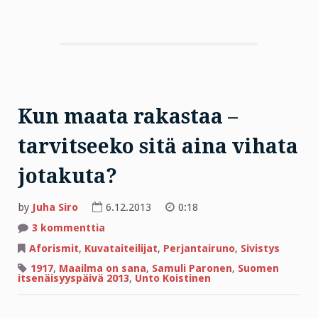
Kun maata rakastaa –
tarvitseeko sitä aina vihata
jotakuta?
by
Juha Siro
6.12.2013
0:18
artikkeliin
3 kommenttia
Kun
maata
Aforismit
,
Kuvataiteilijat
,
Perjantairuno
,
Sivistys
rakastaa
–
1917
,
Maailma on sana
,
Samuli Paronen
,
Suomen
tarvitseeko
itsenäisyyspäivä 2013
,
Unto Koistinen
sitä
aina
vihata
jotakuta?