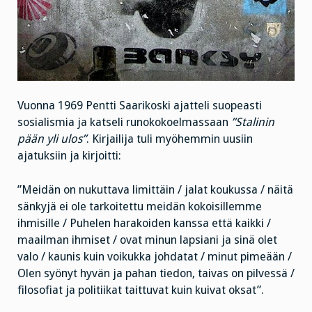
Vuonna 1969 Pentti Saarikoski ajatteli suopeasti
sosialismia ja katseli runokokoelmassaan
”Stalinin
pään yli ulos”
. Kirjailija tuli myöhemmin uusiin
ajatuksiin ja kirjoitti:
”Meidän on nukuttava limittäin / jalat koukussa / näitä
sänkyjä ei ole tarkoitettu meidän kokoisillemme
ihmisille / Puhelen harakoiden kanssa että kaikki /
maailman ihmiset / ovat minun lapsiani ja sinä olet
valo / kaunis kuin voikukka johdatat / minut pimeään /
Olen syönyt hyvän ja pahan tiedon, taivas on pilvessä /
filosofiat ja politiikat taittuvat kuin kuivat oksat”.