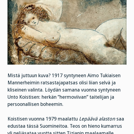
Mistä juttuun kuva? 1917 syntyneen Aimo Tukiaisen
Mannerheimin ratsastajapatsas olisi liian selvä ja
kliseinen valinta. Löydän samana vuonna syntyneen
Unto Koistisen: herkän ”hermoviivan” taitelijan ja
persoonallisen boheemin.
Koistisen vuonna 1979 maalattu
Lepäävä alaston
saa
edustaa tässä Suomineitoa. Teos on hieno kumarrus
yli neljäsataa vuotta sitten Tizianin maalaamalle