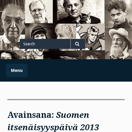
Skip
to
content
Search
for
Search
Menu
Avainsana:
Suomen
itsenäisyyspäivä 2013