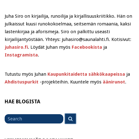
Juha Siro on kirjailija, runoilija ja kirjallisuuskriitikko. Hän on
julkaissut kuusi runokokoelmaa, seitsemän romaania, kaksi
lastenkirjaa ja aforismeja. Siro on palkittu useasti
kirjailijantyöstään. Yhteys: juhasiro@saunalahti.fi. Kotisivut:
juhasiro.fi
. Löydät Juhan myös
Facebookista
ja
Instagramista
.
Tutustu myös Juhan
Kaupunkitaidetta sähkökaapeissa
ja
Ahdistuspurkit
-projekteihin. Kuuntele myös
äänirunot
.
HAE BLOGISTA
Search
Search
for