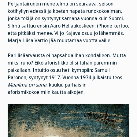
Perjantairunon menetelmä on seuraava: seison
kotihyllyn edessä ja koetan napata runokokoelman,
jonka tekijä on syntynyt samana vuonna kuin Suomi.
Silmä sattuu ensin Aaro Hellaakoskeen. iPhone kertoo,
että pitkäksi menee. Viljo Kajava osuu jo lähemmäs.
Marja-Liisa Vartio jää muutamaa vuotta vaille.
Pari lisäarvausta ei napsahda ihan kohdalleen. Mutta
miksi runo? Eikö aforistikko olisi tähän paremmin
paikallaan. Intuitio osuu heti kymppiin: Samuli
Paronen, syntynyt 1917. Vuonna 1974 julkaistu teos
Maailma on sana
, kuuluu parhaisiin
aforismikokoelmiin kautta aikojen.