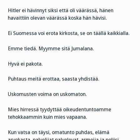
Hitler ei hävinnyt siksi että oli väärässä, hänen
havaittiin olevan väärässä koska hän hävisi.
Ei Suomessa voi erota kirkosta, se on täällä kaikkialla.
Emme tiedä. Myymme sitä Jumalana.
Hyvä ei pakota.
Puhtaus meitä erottaa, saasta yhdistää.
Uskomusten voima on uskomaton.
Mies hirressä tyydyttää oikeudentuntoamme
tehokkaammin kuin mies vapaana.
Kun vatsa on täysi, omatunto puhdas, elämä
arvokasta, palvelijat palvelevat, armeija ja poliisi