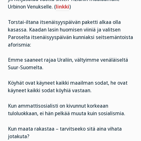
Urbinon Venukselle. (
linkki
)
Torstai-iltana itsenäisyyspäivän paketti alkaa olla
kasassa. Kaadan lasin huomisen viiniä ja valitsen
Paroselta itsenäisyyspäivän kunniaksi seitsemäntoista
aforismia:
Emme saaneet rajaa Uraliin, vältyimme venäläiseltä
Suur-Suomelta.
Köyhät ovat käyneet kaikki maailman sodat, he ovat
käyneet kaikki sodat köyhiä vastaan.
Kun ammattisosialisti on kivunnut korkeaan
tuloluokkaan, ei hän pelkää muuta kuin sosialismia.
Kun maata rakastaa – tarvitseeko sitä aina vihata
jotakuta?