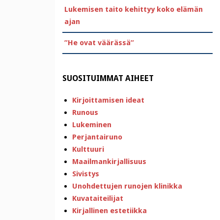
Lukemisen taito kehittyy koko elämän
ajan
”He ovat väärässä”
SUOSITUIMMAT AIHEET
Kirjoittamisen ideat
Runous
Lukeminen
Perjantairuno
Kulttuuri
Maailmankirjallisuus
Sivistys
Unohdettujen runojen klinikka
Kuvataiteilijat
Kirjallinen estetiikka