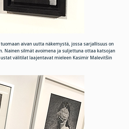
uomaan aivan uutta näkemystä, jossa sarjallisuus on
n. Nainen silmät avoimena ja suljettuna ottaa katsojan
tat välitilat laajentavat mieleen Kasimir Malevitšin