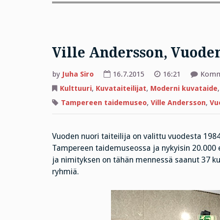
Ville Andersson, Vuoden
by
Juha Siro
16.7.2015
16:21
Komme
Kulttuuri
,
Kuvataiteilijat
,
Moderni kuvataide
Tampereen taidemuseo
,
Ville Andersson
,
Vuo
Vuoden nuori taiteilija on valittu vuodesta 19
Tampereen taidemuseossa ja nykyisin 20.000 eu
ja nimityksen on tähän mennessä saanut 37 kuvatai
ryhmiä.