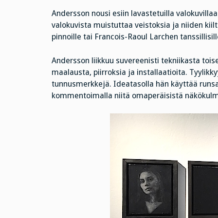
Andersson nousi esiin lavastetuilla valokuvil
valokuvista muistuttaa veistoksia ja niiden kiilt
pinnoille tai Francois-Raoul Larchen tanssillisille
Andersson liikkuu suvereenisti tekniikasta toi
maalausta, piirroksia ja installaatioita. Tyylikk
tunnusmerkkejä. Ideatasolla hän käyttää runsaast
kommentoimalla niitä omaperäisistä näkökulm