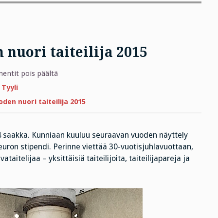
 nuori taiteilija 2015
artikkelissa
ntit pois päältä
Ville
Andersson,
,
Tyyli
Vuoden
nuori
den nuori taiteilija 2015
taiteilija
2015
84 saakka. Kunniaan kuuluu seuraavan vuoden näyttely
ron stipendi. Perinne viettää 30-vuotisjuhlavuottaan,
telijaa – yksittäisiä taiteilijoita, taiteilijapareja ja