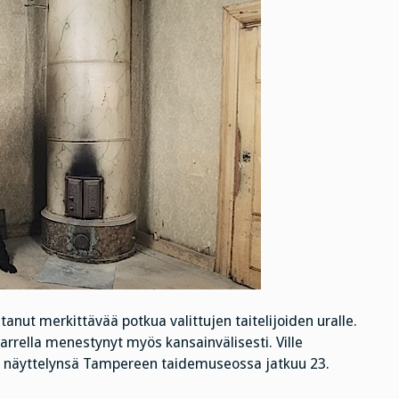
ntanut merkittävää potkua valittujen taitelijoiden uralle.
varrella menestynyt myös kansainvälisesti. Ville
n näyttelynsä Tampereen taidemuseossa jatkuu 23.