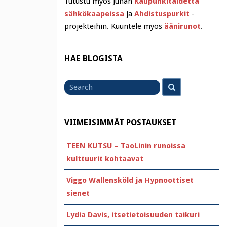
Tutustu myös Juhan
Kaupunkitaidetta
sähkökaapeissa
ja
Ahdistuspurkit
-
projekteihin. Kuuntele myös
äänirunot
.
HAE BLOGISTA
Search
Search
for
VIIMEISIMMÄT POSTAUKSET
TEEN KUTSU – TaoLinin runoissa
kulttuurit kohtaavat
Viggo Wallensköld ja Hypnoottiset
sienet
Lydia Davis, itsetietoisuuden taikuri