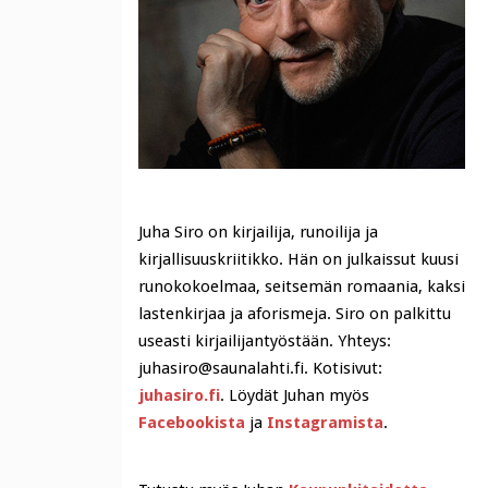
Juha Siro on kirjailija, runoilija ja
kirjallisuuskriitikko. Hän on julkaissut kuusi
runokokoelmaa, seitsemän romaania, kaksi
lastenkirjaa ja aforismeja. Siro on palkittu
useasti kirjailijantyöstään. Yhteys:
juhasiro@saunalahti.fi. Kotisivut:
juhasiro.fi
. Löydät Juhan myös
Facebookista
ja
Instagramista
.