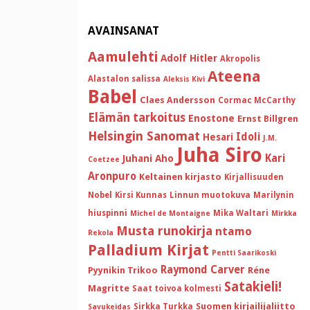
AVAINSANAT
Aamulehti
Adolf Hitler
Akropolis
Ateena
Alastalon salissa
Aleksis Kivi
Babel
Claes Andersson
Cormac McCarthy
Elämän tarkoitus
Enostone
Ernst Billgren
Helsingin Sanomat
Idoli
Hesari
J.M.
Juha Siro
Kari
Juhani Aho
Coetzee
Aronpuro
Keltainen kirjasto
Kirjallisuuden
Nobel
Kirsi Kunnas
Linnun muotokuva
Marilynin
hiuspinni
Mika Waltari
Michel de Montaigne
Mirkka
Musta runokirja
ntamo
Rekola
Palladium Kirjat
Pentti Saarikoski
Raymond Carver
Pyynikin Trikoo
Réne
Satakieli!
Magritte
Saat toivoa kolmesti
Suomen kirjailijaliitto
Sirkka Turkka
Savukeidas