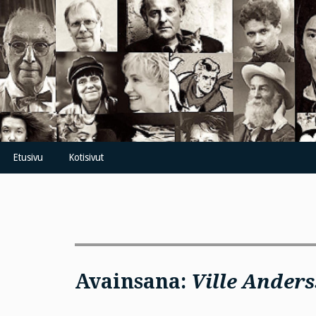
Skip
to
content
Etusivu
Kotisivut
Avainsana:
Ville Ander