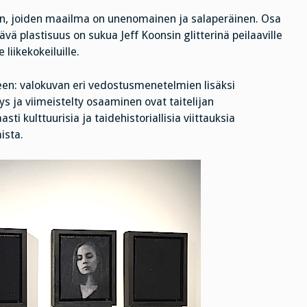
laan, joiden maailma on unenomainen ja salaperäinen. Osa
ävä plastisuus on sukua Jeff Koonsin glitterinä peilaaville
 liikekokeiluille.
seen: valokuvan eri vedostusmenetelmien lisäksi
yys ja viimeistelty osaaminen ovat taitelijan
i kulttuurisia ja taidehistoriallisia viittauksia
ista.