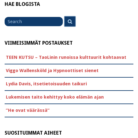
HAE BLOGISTA
Search
Search
for
VIIMEISIMMÄT POSTAUKSET
TEEN KUTSU – TaoLinin runoissa kulttuurit kohtaavat
Viggo Wallensköld ja Hypnoottiset sienet
Lydia Davis, itsetietoisuuden taikuri
Lukemisen taito kehittyy koko elämän ajan
”He ovat väärässä”
SUOSITUIMMAT AIHEET