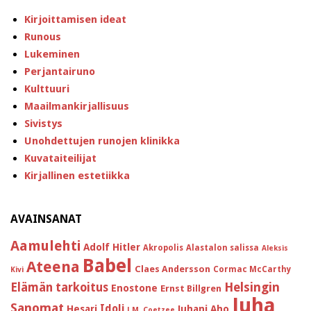
Kirjoittamisen ideat
Runous
Lukeminen
Perjantairuno
Kulttuuri
Maailmankirjallisuus
Sivistys
Unohdettujen runojen klinikka
Kuvataiteilijat
Kirjallinen estetiikka
AVAINSANAT
Aamulehti
Adolf Hitler
Akropolis
Alastalon salissa
Aleksis
Babel
Ateena
Claes Andersson
Cormac McCarthy
Kivi
Helsingin
Elämän tarkoitus
Enostone
Ernst Billgren
Juha
Sanomat
Idoli
Hesari
Juhani Aho
J.M. Coetzee