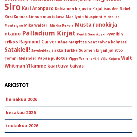
Siro
Kari Aronpuro
Keltainen kirjasto
Kirjallisuuden Nobel
Kirsi Kunnas
Linnun muotokuva
Marilynin hiuspinni
Michel de
Musta runokirja
Mika Waltari
Montaigne
Mirkka Rekola
Palladium Kirjat
ntamo
Pyynikin
Pentti Saarikoski
Raymond Carver
Trikoo
Réne Magritte
Saat toivoa kolmesti
Satakieli!
Suomen kirjailijaliitto
Sirkka Turkka
Savukeidas
Walt
Vapaa pudotus
Tommi Melender
Viggo Wallensköld
Viljo Kajava
Whitman
Yllämme kaartuva taivas
ARKISTOT
heinäkuu 2026
kesäkuu 2026
toukokuu 2026