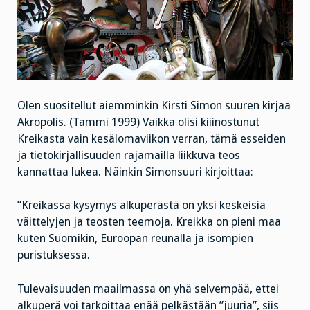
Olen suositellut aiemminkin Kirsti Simon suuren kirjaa
Akropolis. (Tammi 1999) Vaikka olisi kiiinostunut
Kreikasta vain kesälomaviikon verran, tämä esseiden
ja tietokirjallisuuden rajamailla liikkuva teos
kannattaa lukea. Näinkin Simonsuuri kirjoittaa:
”Kreikassa kysymys alkuperästä on yksi keskeisiä
väittelyjen ja teosten teemoja. Kreikka on pieni maa
kuten Suomikin, Euroopan reunalla ja isompien
puristuksessa.
Tulevaisuuden maailmassa on yhä selvempää, ettei
alkuperä voi tarkoittaa enää pelkästään ”juuria”, siis