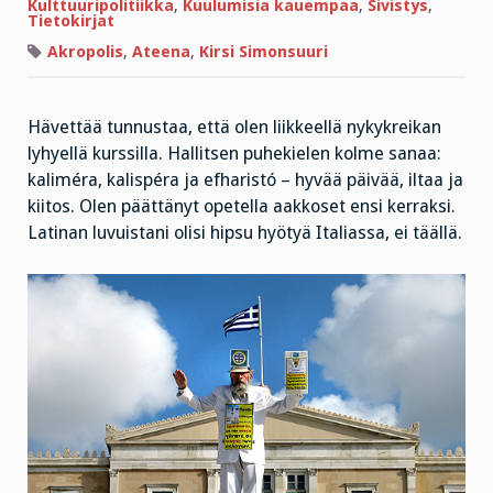
Kulttuuripolitiikka
,
Kuulumisia kauempaa
,
Sivistys
,
Tietokirjat
Akropolis
,
Ateena
,
Kirsi Simonsuuri
Hävettää tunnustaa, että olen liikkeellä nykykreikan
lyhyellä kurssilla. Hallitsen puhekielen kolme sanaa:
kaliméra, kalispéra ja efharistó – hyvää päivää, iltaa ja
kiitos. Olen päättänyt opetella aakkoset ensi kerraksi.
Latinan luvuistani olisi hipsu hyötyä Italiassa, ei täällä.