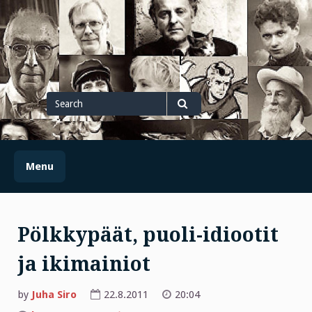
Skip
to
content
Search
for
Search
Menu
Pölkkypäät, puoli-idiootit
ja ikimainiot
by
Juha Siro
22.8.2011
20:04