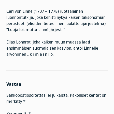
Carl von Linné (1707 – 1778) ruotsalainen
luonnontutkija, joka kehitti nykyaikaisen taksonomian
perusteet. (eliöiden tieteellinen luokittelujärjestelmä)
”Luoja loi, mutta Linné järjesti.”
Elias Lönnrot, joka kaiken muun muassa laati
ensimmäisen suomalaisen kasvion, antoi Linnélle
arvonimen I k i m a i n i o.
Vastaa
Sähköpostiosoitettasi ei julkaista.
Pakolliset kentät on
merkitty
*
Kommentti
*