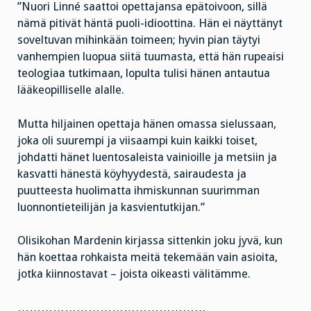
”Nuori Linné saattoi opettajansa epätoivoon, sillä
nämä pitivät häntä puoli-idioottina. Hän ei näyttänyt
soveltuvan mihinkään toimeen; hyvin pian täytyi
vanhempien luopua siitä tuumasta, että hän rupeaisi
teologiaa tutkimaan, lopulta tulisi hänen antautua
lääkeopilliselle alalle.
Mutta hiljainen opettaja hänen omassa sielussaan,
joka oli suurempi ja viisaampi kuin kaikki toiset,
johdatti hänet luentosaleista vainioille ja metsiin ja
kasvatti hänestä köyhyydestä, sairaudesta ja
puutteesta huolimatta ihmiskunnan suurimman
luonnontieteilijän ja kasvientutkijan.”
Olisikohan Mardenin kirjassa sittenkin joku jyvä, kun
hän koettaa rohkaista meitä tekemään vain asioita,
jotka kiinnostavat – joista oikeasti välitämme.
…………………………………………