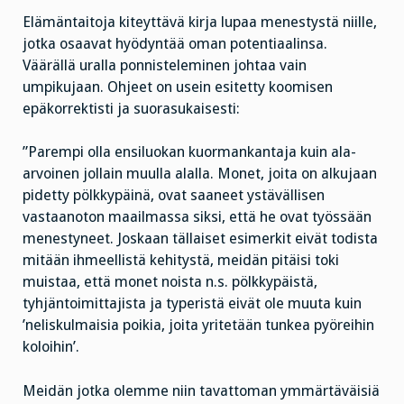
Elämäntaitoja kiteyttävä kirja lupaa menestystä niille,
jotka osaavat hyödyntää oman potentiaalinsa.
Väärällä uralla ponnisteleminen johtaa vain
umpikujaan. Ohjeet on usein esitetty koomisen
epäkorrektisti ja suorasukaisesti:
”Parempi olla ensiluokan kuormankantaja kuin ala-
arvoinen jollain muulla alalla. Monet, joita on alkujaan
pidetty pölkkypäinä, ovat saaneet ystävällisen
vastaanoton maailmassa siksi, että he ovat työssään
menestyneet. Joskaan tällaiset esimerkit eivät todista
mitään ihmeellistä kehitystä, meidän pitäisi toki
muistaa, että monet noista n.s. pölkkypäistä,
tyhjäntoimittajista ja typeristä eivät ole muuta kuin
’neliskulmaisia poikia, joita yritetään tunkea pyöreihin
koloihin’.
Meidän jotka olemme niin tavattoman ymmärtäväisiä