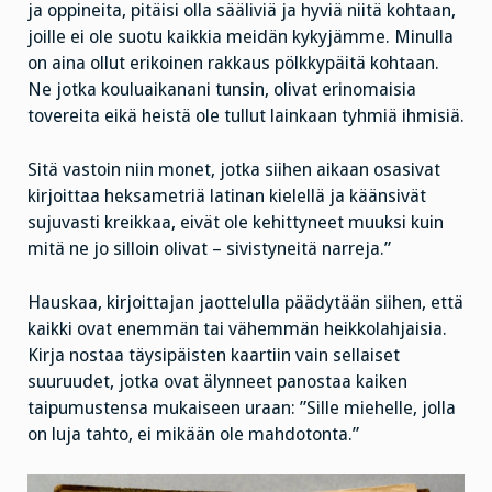
ja oppineita, pitäisi olla sääliviä ja hyviä niitä kohtaan,
joille ei ole suotu kaikkia meidän kykyjämme. Minulla
on aina ollut erikoinen rakkaus pölkkypäitä kohtaan.
Ne jotka kouluaikanani tunsin, olivat erinomaisia
tovereita eikä heistä ole tullut lainkaan tyhmiä ihmisiä.
Sitä vastoin niin monet, jotka siihen aikaan osasivat
kirjoittaa heksametriä latinan kielellä ja käänsivät
sujuvasti kreikkaa, eivät ole kehittyneet muuksi kuin
mitä ne jo silloin olivat – sivistyneitä narreja.”
Hauskaa, kirjoittajan jaottelulla päädytään siihen, että
kaikki ovat enemmän tai vähemmän heikkolahjaisia.
Kirja nostaa täysipäisten kaartiin vain sellaiset
suuruudet, jotka ovat älynneet panostaa kaiken
taipumustensa mukaiseen uraan: ”Sille miehelle, jolla
on luja tahto, ei mikään ole mahdotonta.”