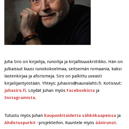
Juha Siro on kirjailija, runoilija ja kirjallisuuskriitikko. Hän on
julkaissut kuusi runokokoelmaa, seitsemän romaania, kaksi
lastenkirjaa ja aforismeja. Siro on palkittu useasti
kirjailijantyöstään. Yhteys: juhasiro@saunalahti.fi. Kotisivut:
juhasiro.fi
. Löydät Juhan myös
Facebookista
ja
Instagramista
.
Tutustu myös Juhan
Kaupunkitaidetta sähkökaapeissa
ja
Ahdistuspurkit
-projekteihin. Kuuntele myös
äänirunot
.