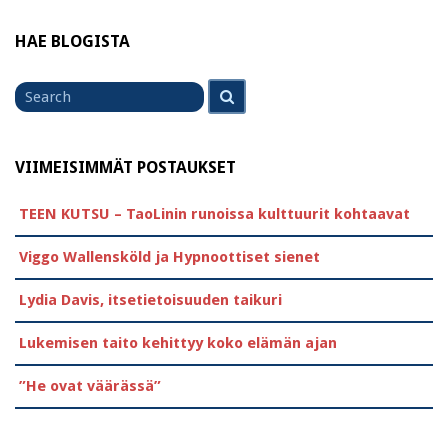
HAE BLOGISTA
Search
Search
for
VIIMEISIMMÄT POSTAUKSET
TEEN KUTSU – TaoLinin runoissa kulttuurit kohtaavat
Viggo Wallensköld ja Hypnoottiset sienet
Lydia Davis, itsetietoisuuden taikuri
Lukemisen taito kehittyy koko elämän ajan
”He ovat väärässä”