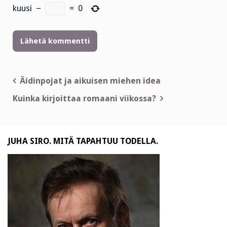
kuusi
−
=
0
Artikkelien
Äidinpojat ja aikuisen miehen idea
selaus
Kuinka kirjoittaa romaani viikossa?
JUHA SIRO. MITÄ TAPAHTUU TODELLA.