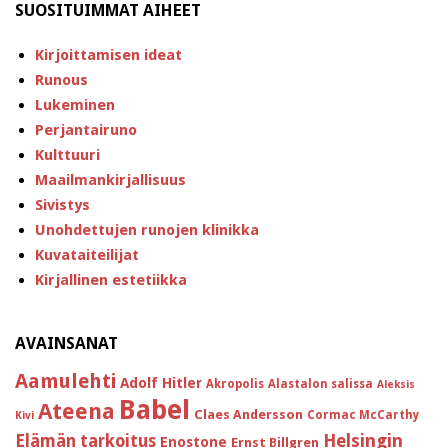
SUOSITUIMMAT AIHEET
Kirjoittamisen ideat
Runous
Lukeminen
Perjantairuno
Kulttuuri
Maailmankirjallisuus
Sivistys
Unohdettujen runojen klinikka
Kuvataiteilijat
Kirjallinen estetiikka
AVAINSANAT
Aamulehti
Adolf Hitler
Akropolis
Alastalon salissa
Aleksis
Babel
Ateena
Claes Andersson
Cormac McCarthy
Kivi
Helsingin
Elämän tarkoitus
Enostone
Ernst Billgren