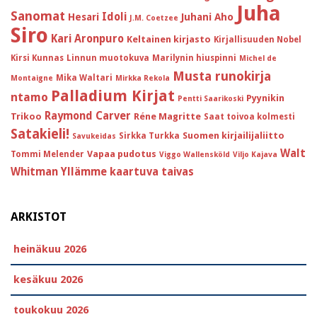
Juha
Sanomat
Idoli
Hesari
Juhani Aho
J.M. Coetzee
Siro
Kari Aronpuro
Keltainen kirjasto
Kirjallisuuden Nobel
Kirsi Kunnas
Linnun muotokuva
Marilynin hiuspinni
Michel de
Musta runokirja
Mika Waltari
Montaigne
Mirkka Rekola
Palladium Kirjat
ntamo
Pyynikin
Pentti Saarikoski
Raymond Carver
Trikoo
Réne Magritte
Saat toivoa kolmesti
Satakieli!
Suomen kirjailijaliitto
Sirkka Turkka
Savukeidas
Walt
Vapaa pudotus
Tommi Melender
Viggo Wallensköld
Viljo Kajava
Whitman
Yllämme kaartuva taivas
ARKISTOT
heinäkuu 2026
kesäkuu 2026
toukokuu 2026