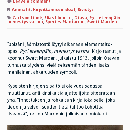
on
Leave a comment
Pölkkypäät,
puoli-
Ammatit
,
Kirjoittamisen ideat
,
Sivistys
idiootit
ja
Carl von Linné
,
Elias Lönnrot
,
Otava
,
Pyri eteenpäin
ikimainiot
menestys varma
,
Species Plantarum
,
Swett Marden
Isoisäni jäämistöstä löytyi aikanaan elämäntaito-
opas:
Pyri eteenpäin, menestys varma
. Kirjoittanut ja
koonnut Swett Marden. Julkaistu 1913, jolloin Otavan
tunnusta täydensi vielä seitsemän tähden lisäksi
mehiläinen, ahkeruuden symboli.
Kyseisten kirjojen sisältö ei ole vuosisadassa
muuttunut, antiikinaikaisia ajattelijoita siteerataan
yhä. ”Innostuksen ja rohkaisun kirja jokaiselle, joka
tiedon ja velvollisuuden tietä tahtoo kohottaa
itseänsä”, kertoo Mardenin julkaisun nimiölehti.