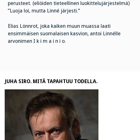
perusteet. (eliöiden tieteellinen luokittelujärjestelmä)
”Luoja loi, mutta Linné järjesti.”
Elias Lönnrot, joka kaiken muun muassa laati
ensimmäisen suomalaisen kasvion, antoi Linnélle
arvonimen I k i m a i n i o.
JUHA SIRO. MITÄ TAPAHTUU TODELLA.