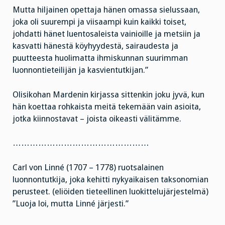
Mutta hiljainen opettaja hänen omassa sielussaan,
joka oli suurempi ja viisaampi kuin kaikki toiset,
johdatti hänet luentosaleista vainioille ja metsiin ja
kasvatti hänestä köyhyydestä, sairaudesta ja
puutteesta huolimatta ihmiskunnan suurimman
luonnontieteilijän ja kasvientutkijan.”
Olisikohan Mardenin kirjassa sittenkin joku jyvä, kun
hän koettaa rohkaista meitä tekemään vain asioita,
jotka kiinnostavat – joista oikeasti välitämme.
…………………………………………
Carl von Linné (1707 – 1778) ruotsalainen
luonnontutkija, joka kehitti nykyaikaisen taksonomian
perusteet. (eliöiden tieteellinen luokittelujärjestelmä)
”Luoja loi, mutta Linné järjesti.”