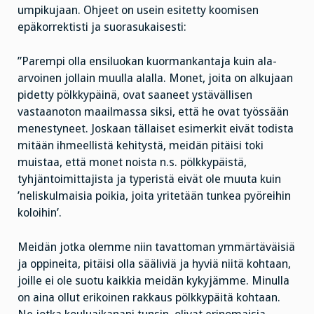
umpikujaan. Ohjeet on usein esitetty koomisen
epäkorrektisti ja suorasukaisesti:
”Parempi olla ensiluokan kuormankantaja kuin ala-
arvoinen jollain muulla alalla. Monet, joita on alkujaan
pidetty pölkkypäinä, ovat saaneet ystävällisen
vastaanoton maailmassa siksi, että he ovat työssään
menestyneet. Joskaan tällaiset esimerkit eivät todista
mitään ihmeellistä kehitystä, meidän pitäisi toki
muistaa, että monet noista n.s. pölkkypäistä,
tyhjäntoimittajista ja typeristä eivät ole muuta kuin
’neliskulmaisia poikia, joita yritetään tunkea pyöreihin
koloihin’.
Meidän jotka olemme niin tavattoman ymmärtäväisiä
ja oppineita, pitäisi olla sääliviä ja hyviä niitä kohtaan,
joille ei ole suotu kaikkia meidän kykyjämme. Minulla
on aina ollut erikoinen rakkaus pölkkypäitä kohtaan.