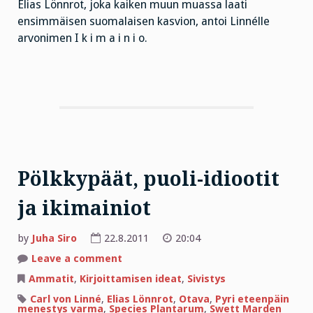
Elias Lönnrot, joka kaiken muun muassa laati
ensimmäisen suomalaisen kasvion, antoi Linnélle
arvonimen I k i m a i n i o.
Pölkkypäät, puoli-idiootit
ja ikimainiot
by
Juha Siro
22.8.2011
20:04
on
Leave a comment
Pölkkypäät,
puoli-
Ammatit
,
Kirjoittamisen ideat
,
Sivistys
idiootit
ja
Carl von Linné
,
Elias Lönnrot
,
Otava
,
Pyri eteenpäin
ikimainiot
menestys varma
,
Species Plantarum
,
Swett Marden