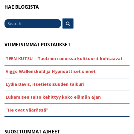
HAE BLOGISTA
Search
Search
for
VIIMEISIMMÄT POSTAUKSET
TEEN KUTSU – TaoLinin runoissa kulttuurit kohtaavat
Viggo Wallensköld ja Hypnoottiset sienet
Lydia Davis, itsetietoisuuden taikuri
Lukemisen taito kehittyy koko elämän ajan
”He ovat väärässä”
SUOSITUIMMAT AIHEET