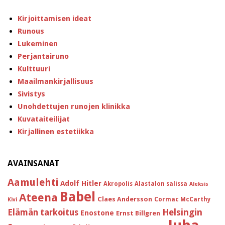
Kirjoittamisen ideat
Runous
Lukeminen
Perjantairuno
Kulttuuri
Maailmankirjallisuus
Sivistys
Unohdettujen runojen klinikka
Kuvataiteilijat
Kirjallinen estetiikka
AVAINSANAT
Aamulehti
Adolf Hitler
Akropolis
Alastalon salissa
Aleksis
Babel
Ateena
Claes Andersson
Cormac McCarthy
Kivi
Helsingin
Elämän tarkoitus
Enostone
Ernst Billgren