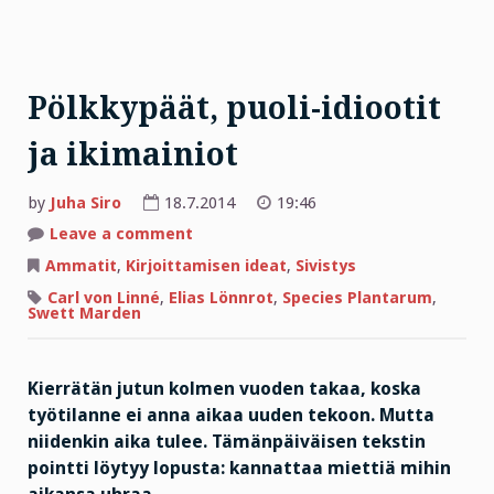
Pölkkypäät, puoli-idiootit
ja ikimainiot
by
Juha Siro
18.7.2014
19:46
on
Leave a comment
Pölkkypäät,
puoli-
Ammatit
,
Kirjoittamisen ideat
,
Sivistys
idiootit
ja
Carl von Linné
,
Elias Lönnrot
,
Species Plantarum
,
ikimainiot
Swett Marden
Kierrätän jutun kolmen vuoden takaa, koska
työtilanne ei anna aikaa uuden tekoon. Mutta
niidenkin aika tulee. Tämänpäiväisen tekstin
pointti löytyy lopusta: kannattaa miettiä mihin