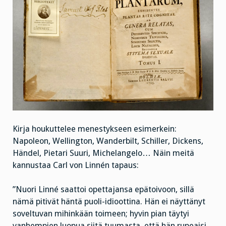
Kirja houkuttelee menestykseen esimerkein:
Napoleon, Wellington, Wanderbilt, Schiller, Dickens,
Händel, Pietari Suuri, Michelangelo… Näin meitä
kannustaa Carl von Linnén tapaus:
”Nuori Linné saattoi opettajansa epätoivoon, sillä
nämä pitivät häntä puoli-idioottina. Hän ei näyttänyt
soveltuvan mihinkään toimeen; hyvin pian täytyi
vanhempien luopua siitä tuumasta, että hän rupeaisi