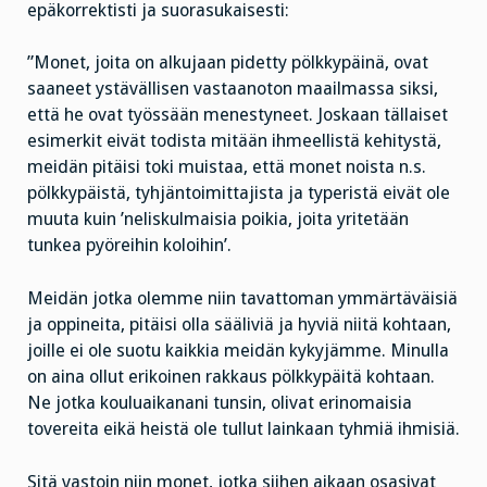
epäkorrektisti ja suorasukaisesti:
”Monet, joita on alkujaan pidetty pölkkypäinä, ovat
saaneet ystävällisen vastaanoton maailmassa siksi,
että he ovat työssään menestyneet. Joskaan tällaiset
esimerkit eivät todista mitään ihmeellistä kehitystä,
meidän pitäisi toki muistaa, että monet noista n.s.
pölkkypäistä, tyhjäntoimittajista ja typeristä eivät ole
muuta kuin ’neliskulmaisia poikia, joita yritetään
tunkea pyöreihin koloihin’.
Meidän jotka olemme niin tavattoman ymmärtäväisiä
ja oppineita, pitäisi olla sääliviä ja hyviä niitä kohtaan,
joille ei ole suotu kaikkia meidän kykyjämme. Minulla
on aina ollut erikoinen rakkaus pölkkypäitä kohtaan.
Ne jotka kouluaikanani tunsin, olivat erinomaisia
tovereita eikä heistä ole tullut lainkaan tyhmiä ihmisiä.
Sitä vastoin niin monet, jotka siihen aikaan osasivat