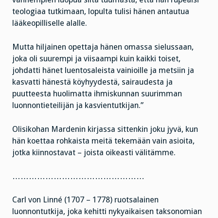
teologiaa tutkimaan, lopulta tulisi hänen antautua
lääkeopilliselle alalle.
Mutta hiljainen opettaja hänen omassa sielussaan,
joka oli suurempi ja viisaampi kuin kaikki toiset,
johdatti hänet luentosaleista vainioille ja metsiin ja
kasvatti hänestä köyhyydestä, sairaudesta ja
puutteesta huolimatta ihmiskunnan suurimman
luonnontieteilijän ja kasvientutkijan.”
Olisikohan Mardenin kirjassa sittenkin joku jyvä, kun
hän koettaa rohkaista meitä tekemään vain asioita,
jotka kiinnostavat – joista oikeasti välitämme.
…………………………………………
Carl von Linné (1707 – 1778) ruotsalainen
luonnontutkija, joka kehitti nykyaikaisen taksonomian