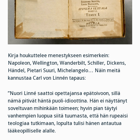
Kirja houkuttelee menestykseen esimerkein:
Napoleon, Wellington, Wanderbilt, Schiller, Dickens,
Händel, Pietari Suuri, Michelangelo… Näin meitä
kannustaa Carl von Linnén tapaus:
”Nuori Linné saattoi opettajansa epätoivoon, sillä
nämä pitivät häntä puoli-idioottina. Hän ei näyttänyt
soveltuvan mihinkään toimeen; hyvin pian täytyi
vanhempien luopua siitä tuumasta, että hän rupeaisi
teologiaa tutkimaan, lopulta tulisi hänen antautua
lääkeopilliselle alalle.