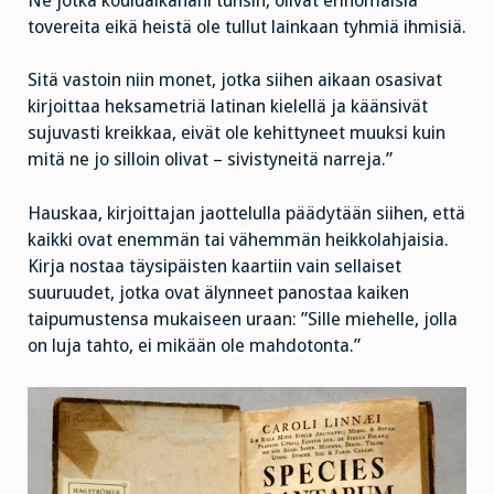
Ne jotka kouluaikanani tunsin, olivat erinomaisia
tovereita eikä heistä ole tullut lainkaan tyhmiä ihmisiä.
Sitä vastoin niin monet, jotka siihen aikaan osasivat
kirjoittaa heksametriä latinan kielellä ja käänsivät
sujuvasti kreikkaa, eivät ole kehittyneet muuksi kuin
mitä ne jo silloin olivat – sivistyneitä narreja.”
Hauskaa, kirjoittajan jaottelulla päädytään siihen, että
kaikki ovat enemmän tai vähemmän heikkolahjaisia.
Kirja nostaa täysipäisten kaartiin vain sellaiset
suuruudet, jotka ovat älynneet panostaa kaiken
taipumustensa mukaiseen uraan: ”Sille miehelle, jolla
on luja tahto, ei mikään ole mahdotonta.”