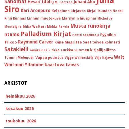
Juha
Sanomat
Idoli
Hesari
Juhani Aho
J.M. Coetzee
Siro
Kari Aronpuro
Keltainen kirjasto
Kirjallisuuden Nobel
Kirsi Kunnas
Linnun muotokuva
Marilynin hiuspinni
Michel de
Musta runokirja
Mika Waltari
Montaigne
Mirkka Rekola
Palladium Kirjat
ntamo
Pyynikin
Pentti Saarikoski
Raymond Carver
Trikoo
Réne Magritte
Saat toivoa kolmesti
Satakieli!
Suomen kirjailijaliitto
Sirkka Turkka
Savukeidas
Walt
Vapaa pudotus
Tommi Melender
Viggo Wallensköld
Viljo Kajava
Whitman
Yllämme kaartuva taivas
ARKISTOT
heinäkuu 2026
kesäkuu 2026
toukokuu 2026