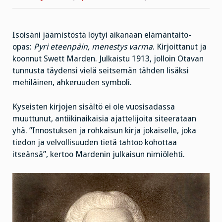
Isoisäni jäämistöstä löytyi aikanaan elämäntaito-
opas:
Pyri eteenpäin, menestys varma
. Kirjoittanut ja
koonnut Swett Marden. Julkaistu 1913, jolloin Otavan
tunnusta täydensi vielä seitsemän tähden lisäksi
mehiläinen, ahkeruuden symboli.
Kyseisten kirjojen sisältö ei ole vuosisadassa
muuttunut, antiikinaikaisia ajattelijoita siteerataan
yhä. ”Innostuksen ja rohkaisun kirja jokaiselle, joka
tiedon ja velvollisuuden tietä tahtoo kohottaa
itseänsä”, kertoo Mardenin julkaisun nimiölehti.