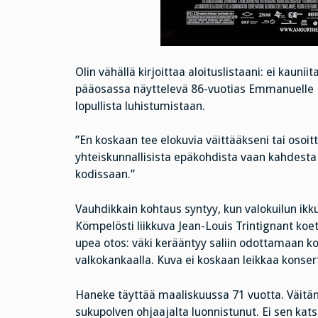
Olin vähällä kirjoittaa aloituslistaani: ei kauniit
pääosassa näyttelevä 86-vuotias Emmanuelle R
lopullista luhistumistaan.
”En koskaan tee elokuvia väittääkseni tai osoit
yhteiskunnallisista epäkohdista vaan kahdesta
kodissaan.”
Vauhdikkain kohtaus syntyy, kun valokuilun ik
Kömpelösti liikkuva Jean-Louis Trintignant ko
upea otos: väki kerääntyy saliin odottamaan kon
valkokankaalla. Kuva ei koskaan leikkaa konsert
Haneke täyttää maaliskuussa 71 vuotta. Väitän
sukupolven ohjaajalta luonnistunut. Ei sen kat