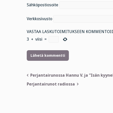
Sähköpostiosoite
Verkkosivusto
VASTAA LASKUTOIMITUKSEEN KOMMENTOID
3
+
viisi
=
Artikkelien
Perjantairunossa Hannu V. ja ”Isän kyyne
selaus
Perjantairunot radiossa