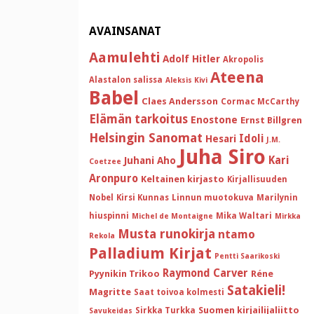
AVAINSANAT
Aamulehti
Adolf Hitler
Akropolis
Ateena
Alastalon salissa
Aleksis Kivi
Babel
Claes Andersson
Cormac McCarthy
Elämän tarkoitus
Enostone
Ernst Billgren
Helsingin Sanomat
Idoli
Hesari
J.M.
Juha Siro
Kari
Juhani Aho
Coetzee
Aronpuro
Keltainen kirjasto
Kirjallisuuden
Nobel
Kirsi Kunnas
Linnun muotokuva
Marilynin
hiuspinni
Mika Waltari
Michel de Montaigne
Mirkka
Musta runokirja
ntamo
Rekola
Palladium Kirjat
Pentti Saarikoski
Raymond Carver
Pyynikin Trikoo
Réne
Satakieli!
Magritte
Saat toivoa kolmesti
Suomen kirjailijaliitto
Sirkka Turkka
Savukeidas