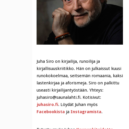
Juha Siro on kirjailija, runoilija ja
kirjallisuuskriitikko. Hän on julkaissut kuusi
runokokoelmaa, seitsemän romaania, kaksi
lastenkirjaa ja aforismeja. Siro on palkittu
useasti kirjailijantyöstään. Yhteys:
juhasiro@saunalahti.fi. Kotisivut:
juhasiro.fi
. Löydät Juhan myös
Facebookista
ja
Instagramista
.