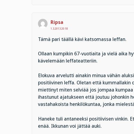
Ripsa
1.3.2013 20:18
Tämä pari täällä kävi katsomassa leffan.
Ollaan kumpikin 67-vuotiaita ja vielä aika h
kävelemään leffateatteriin.
Elokuva arvelutti ainakin minua vähän aluksi, 
positiivinen leffa. Oletan että kummallakin
miettinyt miten selviää jos jompaa kumpaa 
ihastunut ajatukseen että joutuu johonkin ho
vastahakoista henkilökuntaa, jonka mielest
Haneke tuli antaneeksi positiivisen vinkin. E
enää. Ikkunan voi jättää auki.