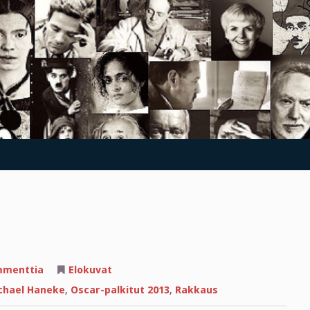
artikkeliin
mmenttia
Elokuvat
RAKKAUS
chael Haneke
,
Oscar-palkitut 2013
,
Rakkaus