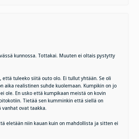
yvässä kunnossa. Tottakai. Muuten ei oltais pystytty
että tuleeko siitä outo olo. Ei tullut yhtään. Se oli
 on aika realistinen suhde kuolemaan. Kumpikin on jo
ei ole. En usko että kumpikaan meistä on kovin
itokotiin. Tietää sen kumminkin että siellä on
ä vanhat ovat taakka.
ttä eletään niin kauan kuin on mahdollista ja sitten ei