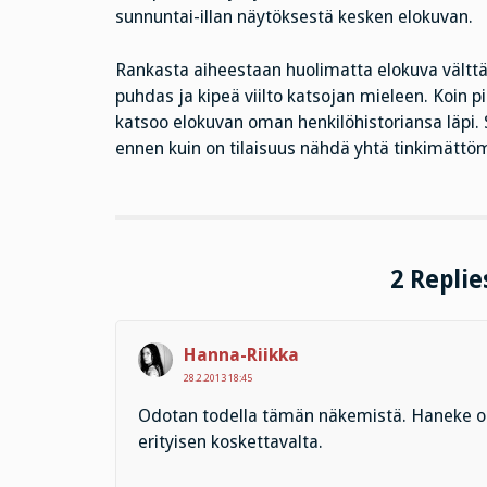
sunnuntai-illan näytöksestä kesken elokuvan.
Rankasta aiheestaan huolimatta elokuva välttä
puhdas ja kipeä viilto katsojan mieleen. Koin p
katsoo elokuvan oman henkilöhistoriansa läpi. 
ennen kuin on tilaisuus nähdä yhtä tinkimättömä
2 Repli
Hanna-Riikka
28.2.2013 18:45
Odotan todella tämän näkemistä. Haneke on 
erityisen koskettavalta.