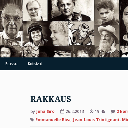
Skip
to
content
Etusivu
Kotisivut
RAKKAUS
by
Juha Siro
26.2.2013
19:46
2 ko
Emmanuelle Riva
,
Jean-Louis Trintignant
,
Mi