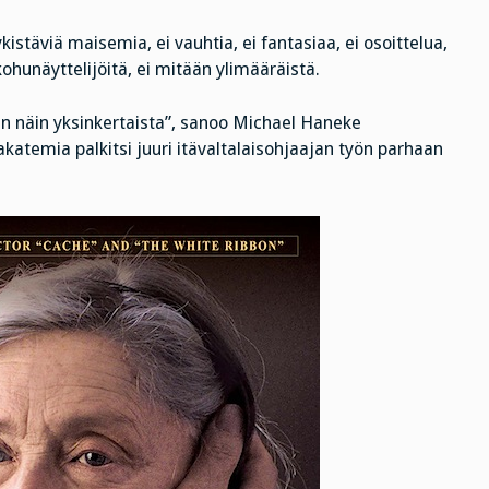
kistäviä maisemia, ei vauhtia, ei fantasiaa, ei osoittelua,
kohunäyttelijöitä, ei mitään ylimääräistä.
in näin yksinkertaista”, sanoo Michael Haneke
atemia palkitsi juuri itävaltalaisohjaajan työn parhaan