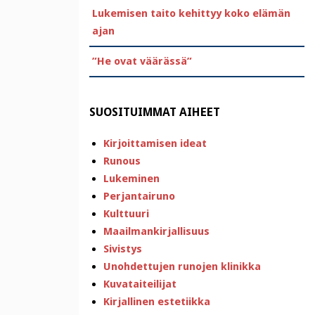
Lukemisen taito kehittyy koko elämän
ajan
”He ovat väärässä”
SUOSITUIMMAT AIHEET
Kirjoittamisen ideat
Runous
Lukeminen
Perjantairuno
Kulttuuri
Maailmankirjallisuus
Sivistys
Unohdettujen runojen klinikka
Kuvataiteilijat
Kirjallinen estetiikka