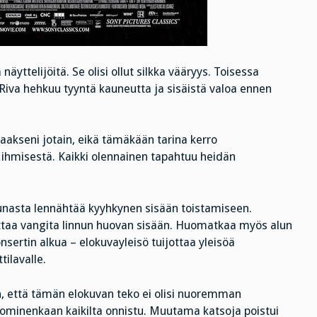
a näyttelijöitä. Se olisi ollut silkka vääryys. Toisessa
iva hehkuu tyyntä kauneutta ja sisäistä valoa ennen
taakseni jotain, eikä tämäkään tarina kerro
 ihmisestä. Kaikki olennainen tapahtuu heidän
kunasta lennähtää kyyhkynen sisään toistamiseen.
ettaa vangita linnun huovan sisään. Huomatkaa myös alun
sertin alkua – elokuvayleisö tuijottaa yleisöä
tilavalle.
, että tämän elokuvan teko ei olisi nuoremman
sominenkaan kaikilta onnistu. Muutama katsoja poistui