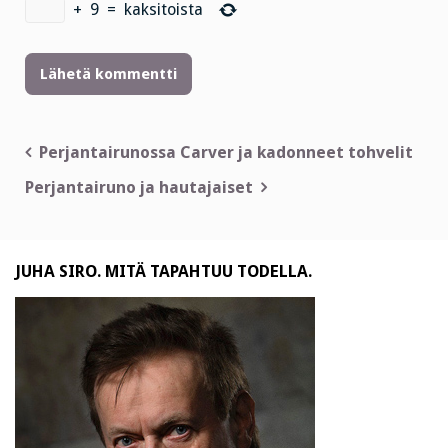
+
9
=
kaksitoista
Artikkelien
Perjantairunossa Carver ja kadonneet tohvelit
selaus
Perjantairuno ja hautajaiset
JUHA SIRO. MITÄ TAPAHTUU TODELLA.