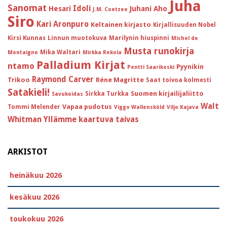
Juha
Sanomat
Idoli
Hesari
Juhani Aho
J.M. Coetzee
Siro
Kari Aronpuro
Keltainen kirjasto
Kirjallisuuden Nobel
Kirsi Kunnas
Linnun muotokuva
Marilynin hiuspinni
Michel de
Musta runokirja
Mika Waltari
Montaigne
Mirkka Rekola
Palladium Kirjat
ntamo
Pyynikin
Pentti Saarikoski
Raymond Carver
Trikoo
Réne Magritte
Saat toivoa kolmesti
Satakieli!
Suomen kirjailijaliitto
Sirkka Turkka
Savukeidas
Walt
Vapaa pudotus
Tommi Melender
Viggo Wallensköld
Viljo Kajava
Whitman
Yllämme kaartuva taivas
ARKISTOT
heinäkuu 2026
kesäkuu 2026
toukokuu 2026