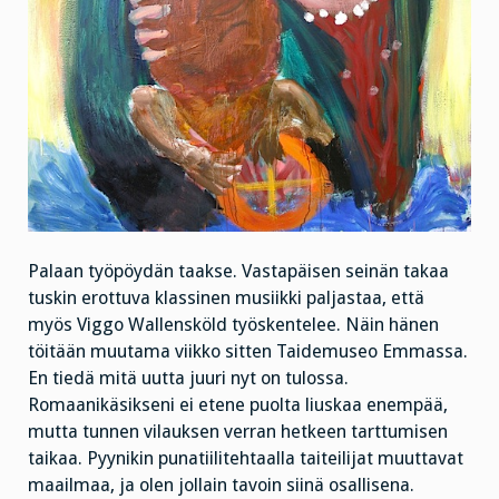
Palaan työpöydän taakse. Vastapäisen seinän takaa
tuskin erottuva klassinen musiikki paljastaa, että
myös Viggo Wallensköld työskentelee. Näin hänen
töitään muutama viikko sitten Taidemuseo Emmassa.
En tiedä mitä uutta juuri nyt on tulossa.
Romaanikäsikseni ei etene puolta liuskaa enempää,
mutta tunnen vilauksen verran hetkeen tarttumisen
taikaa. Pyynikin punatiilitehtaalla taiteilijat muuttavat
maailmaa, ja olen jollain tavoin siinä osallisena.