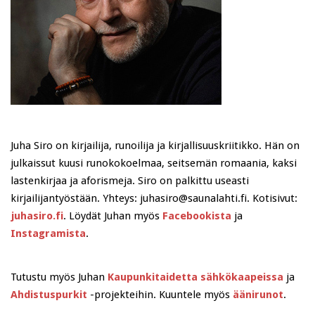
Juha Siro on kirjailija, runoilija ja kirjallisuuskriitikko. Hän on
julkaissut kuusi runokokoelmaa, seitsemän romaania, kaksi
lastenkirjaa ja aforismeja. Siro on palkittu useasti
kirjailijantyöstään. Yhteys: juhasiro@saunalahti.fi. Kotisivut:
juhasiro.fi
. Löydät Juhan myös
Facebookista
ja
Instagramista
.
Tutustu myös Juhan
Kaupunkitaidetta sähkökaapeissa
ja
Ahdistuspurkit
-projekteihin. Kuuntele myös
äänirunot
.