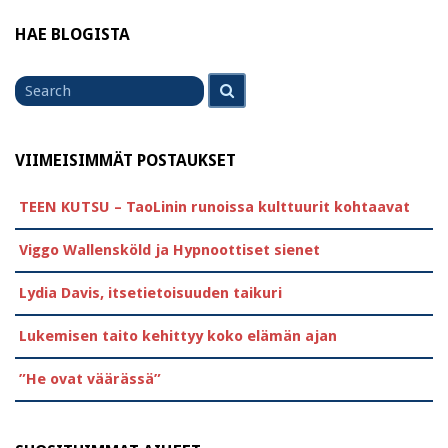
HAE BLOGISTA
Search
Search
for
VIIMEISIMMÄT POSTAUKSET
TEEN KUTSU – TaoLinin runoissa kulttuurit kohtaavat
Viggo Wallensköld ja Hypnoottiset sienet
Lydia Davis, itsetietoisuuden taikuri
Lukemisen taito kehittyy koko elämän ajan
”He ovat väärässä”