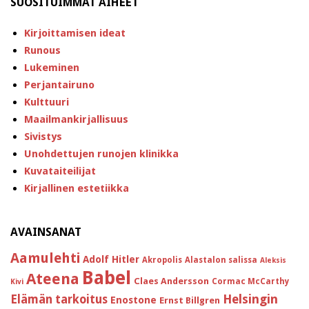
SUOSITUIMMAT AIHEET
Kirjoittamisen ideat
Runous
Lukeminen
Perjantairuno
Kulttuuri
Maailmankirjallisuus
Sivistys
Unohdettujen runojen klinikka
Kuvataiteilijat
Kirjallinen estetiikka
AVAINSANAT
Aamulehti
Adolf Hitler
Akropolis
Alastalon salissa
Aleksis
Babel
Ateena
Claes Andersson
Cormac McCarthy
Kivi
Helsingin
Elämän tarkoitus
Enostone
Ernst Billgren