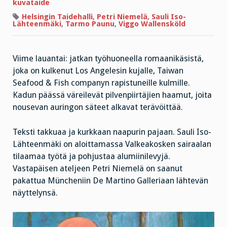
kuvataide
Helsingin Taidehalli
,
Petri Niemelä
,
Sauli Iso-
Lähteenmäki
,
Tarmo Paunu
,
Viggo Wallensköld
Viime lauantai: jatkan työhuoneella romaanikäsistä,
joka on kulkenut Los Angelesin kujalle, Taiwan
Seafood & Fish companyn rapistuneille kulmille.
Kadun päässä väreilevät pilvenpiirtäjien haamut, joita
nousevan auringon säteet alkavat terävöittää.
Teksti takkuaa ja kurkkaan naapurin pajaan. Sauli Iso-
Lähteenmäki on aloittamassa Valkeakosken sairaalan
tilaamaa työtä ja pohjustaa alumiinilevyjä.
Vastapäisen ateljeen Petri Niemelä on saanut
pakattua Müncheniin De Martino Galleriaan lähtevän
näyttelynsä.