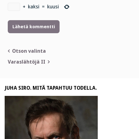
+
kaksi
=
kuusi
Artikkelien
Otson valinta
selaus
Varaslähtöjä II
JUHA SIRO. MITÄ TAPAHTUU TODELLA.