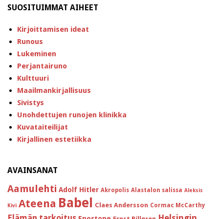
SUOSITUIMMAT AIHEET
Kirjoittamisen ideat
Runous
Lukeminen
Perjantairuno
Kulttuuri
Maailmankirjallisuus
Sivistys
Unohdettujen runojen klinikka
Kuvataiteilijat
Kirjallinen estetiikka
AVAINSANAT
Aamulehti
Adolf Hitler
Akropolis
Alastalon salissa
Aleksis
Babel
Ateena
Claes Andersson
Cormac McCarthy
Kivi
Helsingin
Elämän tarkoitus
Enostone
Ernst Billgren