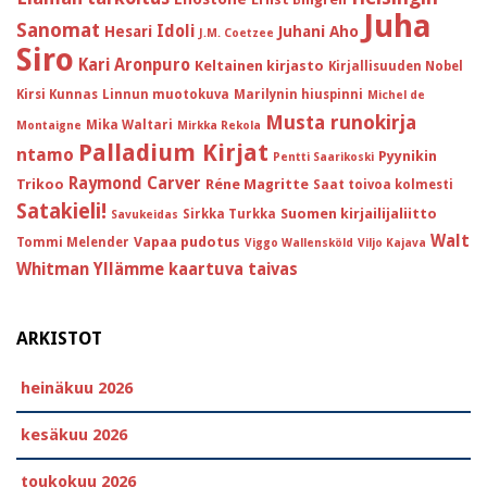
Juha
Sanomat
Idoli
Hesari
Juhani Aho
J.M. Coetzee
Siro
Kari Aronpuro
Keltainen kirjasto
Kirjallisuuden Nobel
Kirsi Kunnas
Linnun muotokuva
Marilynin hiuspinni
Michel de
Musta runokirja
Mika Waltari
Montaigne
Mirkka Rekola
Palladium Kirjat
ntamo
Pyynikin
Pentti Saarikoski
Raymond Carver
Trikoo
Réne Magritte
Saat toivoa kolmesti
Satakieli!
Suomen kirjailijaliitto
Sirkka Turkka
Savukeidas
Walt
Vapaa pudotus
Tommi Melender
Viggo Wallensköld
Viljo Kajava
Whitman
Yllämme kaartuva taivas
ARKISTOT
heinäkuu 2026
kesäkuu 2026
toukokuu 2026