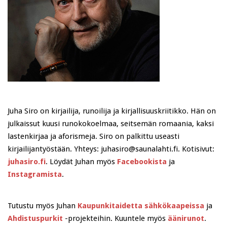
Juha Siro on kirjailija, runoilija ja kirjallisuuskriitikko. Hän on
julkaissut kuusi runokokoelmaa, seitsemän romaania, kaksi
lastenkirjaa ja aforismeja. Siro on palkittu useasti
kirjailijantyöstään. Yhteys: juhasiro@saunalahti.fi. Kotisivut:
juhasiro.fi
. Löydät Juhan myös
Facebookista
ja
Instagramista
.
Tutustu myös Juhan
Kaupunkitaidetta sähkökaapeissa
ja
Ahdistuspurkit
-projekteihin. Kuuntele myös
äänirunot
.