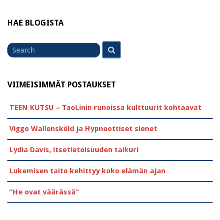
HAE BLOGISTA
Search
Search
for
VIIMEISIMMÄT POSTAUKSET
TEEN KUTSU – TaoLinin runoissa kulttuurit kohtaavat
Viggo Wallensköld ja Hypnoottiset sienet
Lydia Davis, itsetietoisuuden taikuri
Lukemisen taito kehittyy koko elämän ajan
”He ovat väärässä”