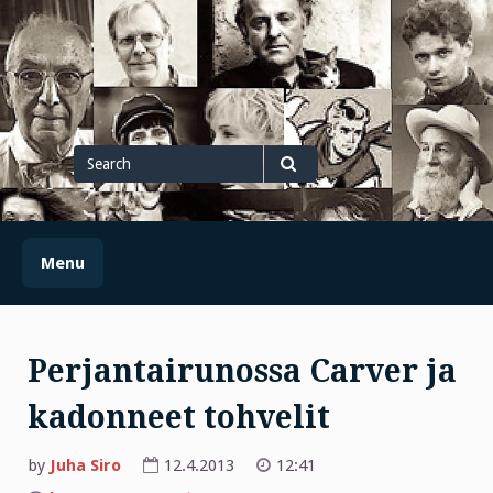
Skip
to
content
Search
for
Search
Menu
Perjantairunossa Carver ja
kadonneet tohvelit
by
Juha Siro
12.4.2013
12:41