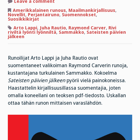
on
Leave a comment
Perjantairunossa
Carver
Amerikkalainen runous
,
Maailmankirjallisuus
,
ja
Novellit
,
Perjantairuno
,
Suomennokset
,
kadonneet
Suosikkikirjat
tohvelit
Arto Lappi
,
Juha Rautio
,
Raymond Carver
,
Rivi
riviltä lyönti lyönniltä
,
Sammakko
,
Sateisten päivien
jälkeen
Runoilijat Arto Lappi ja Juha Rautio ovat
suomentaneet valikoiman Raymond Carverin runoja,
kustantajana turkulainen Sammakko. Kokoelma
Sateisten päivien jälkeen
pyörii vielä painokoneissa.
Haastattelin kirjallisuusillassa suomentajia, joten
omalla koneellani on teoksen pdf-tiedosto. Uskallan
ottaa tähän runon mittaisen varaslähdön.