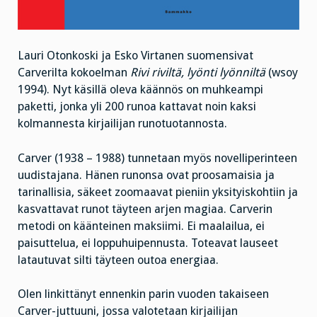
Lauri Otonkoski ja Esko Virtanen suomensivat
Carverilta kokoelman
Rivi riviltä, lyönti lyönniltä
(wsoy
1994). Nyt käsillä oleva käännös on muhkeampi
paketti, jonka yli 200 runoa kattavat noin kaksi
kolmannesta kirjailijan runotuotannosta.
Carver (1938 – 1988) tunnetaan myös novelliperinteen
uudistajana. Hänen runonsa ovat proosamaisia ja
tarinallisia, säkeet zoomaavat pieniin yksityiskohtiin ja
kasvattavat runot täyteen arjen magiaa. Carverin
metodi on käänteinen maksiimi. Ei maalailua, ei
paisuttelua, ei loppuhuipennusta. Toteavat lauseet
latautuvat silti täyteen outoa energiaa.
Olen linkittänyt ennenkin parin vuoden takaiseen
Carver-juttuuni, jossa valotetaan kirjailijan