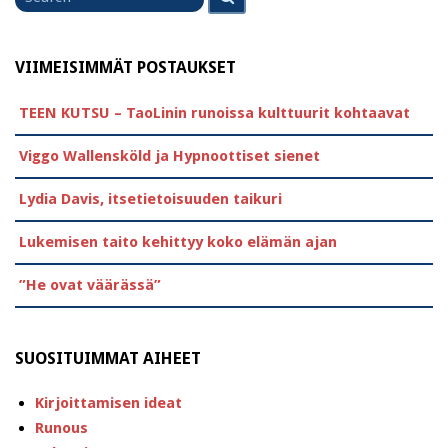
for
VIIMEISIMMÄT POSTAUKSET
TEEN KUTSU – TaoLinin runoissa kulttuurit kohtaavat
Viggo Wallensköld ja Hypnoottiset sienet
Lydia Davis, itsetietoisuuden taikuri
Lukemisen taito kehittyy koko elämän ajan
”He ovat väärässä”
SUOSITUIMMAT AIHEET
Kirjoittamisen ideat
Runous