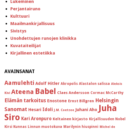
Lukeminen
Perjantairuno
Kulttuuri
Maailmankirjallisuus
Sivistys
Unohdettujen runojen klinikka
Kuvataiteilijat
Kirjallinen estetiikka
AVAINSANAT
Aamulehti
Adolf Hitler
Akropolis
Alastalon salissa
Aleksis
Babel
Ateena
Claes Andersson
Cormac McCarthy
Kivi
Helsingin
Elämän tarkoitus
Enostone
Ernst Billgren
Juha
Sanomat
Idoli
Hesari
Juhani Aho
J.M. Coetzee
Siro
Kari Aronpuro
Keltainen kirjasto
Kirjallisuuden Nobel
Kirsi Kunnas
Linnun muotokuva
Marilynin hiuspinni
Michel de