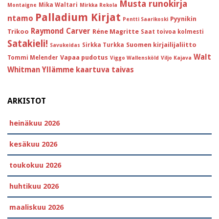
Musta runokirja
Mika Waltari
Montaigne
Mirkka Rekola
Palladium Kirjat
ntamo
Pyynikin
Pentti Saarikoski
Raymond Carver
Trikoo
Réne Magritte
Saat toivoa kolmesti
Satakieli!
Suomen kirjailijaliitto
Sirkka Turkka
Savukeidas
Walt
Vapaa pudotus
Tommi Melender
Viggo Wallensköld
Viljo Kajava
Whitman
Yllämme kaartuva taivas
ARKISTOT
heinäkuu 2026
kesäkuu 2026
toukokuu 2026
huhtikuu 2026
maaliskuu 2026