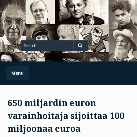
Skip
to
content
Search
for
Search
Menu
650 miljardin euron
varainhoitaja sijoittaa 100
miljoonaa euroa