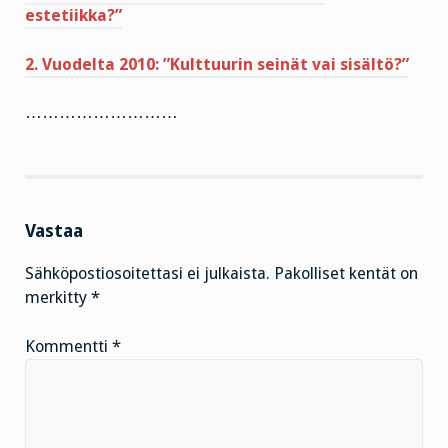
estetiikka?”
2. Vuodelta 2010: ”Kulttuurin seinät vai sisältö?”
………………………
Vastaa
Sähköpostiosoitettasi ei julkaista.
Pakolliset kentät on
merkitty
*
Kommentti
*