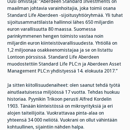
Uusi omistaja: ”Aberdeen Standard Investments on
maailman johtavia varainhoitajia, joka toimii osana
Standard Life Aberdeen -sijoitusyhtiöryhmää. Yli tuhat
sijoitusammattilaista hallinnoi lähes 650 miljardin
euron varallisuutta 80 maassa. Suomessa
parinkymmenen hengen toimisto vastaa noin
miljardin euron kiinteistövarallisuudesta. Yhtiöllä on
1,2 miljoonaa osakkeenomistajaa ja se on listattu
Lontoon pörssissä. Standard Life Aberdeen
muodostettiin Standard Life PLC:n ja Aberdeen Asset
Management PLC:n yhdistyessä 14. elokuuta 2017.”
Ja sitten kiitollisuudenaiheet: olen saanut tehdä työtä
ainutlaatuisessa miljöössä 17 vuotta. Tehdas huokuu
historiaa. Pyynikin Trikoon perusti Alfred Kordelin
1903. Tänään kiinteistössä on mikroyrityksiä ja eri
alojen taiteilijoita. Vuokrattavaa pinta-alaa on
yhteensä 34 000 neliötä. Vuokrani on ollut vähintään
kohtuullinen, sijaintiin nähden halpa.