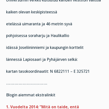
Universumin verkko kutoutuu kahden vesistön välissä
kaiken olevan keskipisteessä
etelässä uimaranta ja 46 metrin syvä
pohjoisessa soraharju ja Haulikallio
idässä Joseliininniemi ja kaupungin korttelit
lännessä Lapiosaari ja Pyhäjärven selkä:
kartan tasokoordinaatit: N 6822111 – E 325721
…………………………
Blogin aiemmat ekstralinkit
1. Vuodelta 2014: ”Mitä on taide, entä