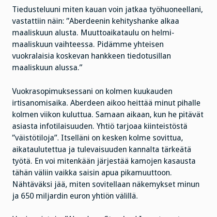
Tiedusteluuni miten kauan voin jatkaa työhuoneellani,
vastattiin näin: ”Aberdeenin kehityshanke alkaa
maaliskuun alusta. Muuttoaikataulu on helmi-
maaliskuun vaihteessa. Pidämme yhteisen
vuokralaisia koskevan hankkeen tiedotusillan
maaliskuun alussa.”
Vuokrasopimuksessani on kolmen kuukauden
irtisanomisaika. Aberdeen aikoo heittää minut pihalle
kolmen viikon kuluttua. Samaan aikaan, kun he pitävät
asiasta infotilaisuuden. Yhtiö tarjoaa kiinteistöstä
”väistötiloja”. Itselläni on kesken kolme sovittua,
aikataulutettua ja tulevaisuuden kannalta tärkeätä
työtä. En voi mitenkään järjestää kamojen kasausta
tähän väliin vaikka saisin apua pikamuuttoon.
Nähtäväksi jää, miten sovitellaan näkemykset minun
ja 650 miljardin euron yhtiön välillä.