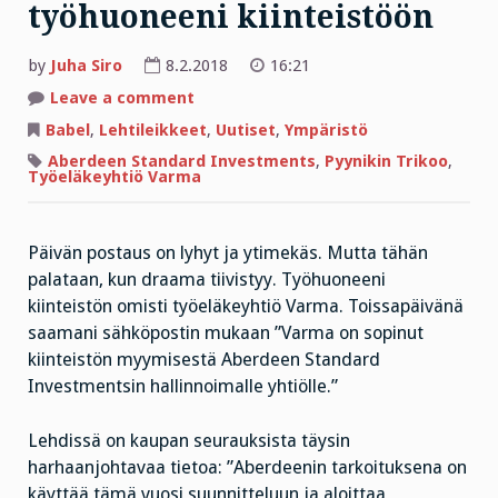
työhuoneeni kiinteistöön
by
Juha Siro
8.2.2018
16:21
on
Leave a comment
650
miljardin
Babel
,
Lehtileikkeet
,
Uutiset
,
Ympäristö
euron
varainhoitaja
Aberdeen Standard Investments
,
Pyynikin Trikoo
,
sijoittaa
Työeläkeyhtiö Varma
100
miljoonaa
euroa
työhuoneeni
kiinteistöön
Päivän postaus on lyhyt ja ytimekäs. Mutta tähän
palataan, kun draama tiivistyy. Työhuoneeni
kiinteistön omisti työeläkeyhtiö Varma. Toissapäivänä
saamani sähköpostin mukaan ”Varma on sopinut
kiinteistön myymisestä Aberdeen Standard
Investmentsin hallinnoimalle yhtiölle.”
Lehdissä on kaupan seurauksista täysin
harhaanjohtavaa tietoa: ”Aberdeenin tarkoituksena on
käyttää tämä vuosi suunnitteluun ja aloittaa