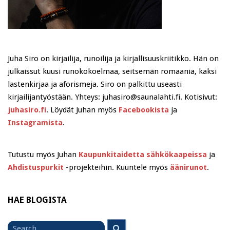
Juha Siro on kirjailija, runoilija ja kirjallisuuskriitikko. Hän on
julkaissut kuusi runokokoelmaa, seitsemän romaania, kaksi
lastenkirjaa ja aforismeja. Siro on palkittu useasti
kirjailijantyöstään. Yhteys: juhasiro@saunalahti.fi. Kotisivut:
juhasiro.fi
. Löydät Juhan myös
Facebookista
ja
Instagramista
.
Tutustu myös Juhan
Kaupunkitaidetta sähkökaapeissa
ja
Ahdistuspurkit
-projekteihin. Kuuntele myös
äänirunot
.
HAE BLOGISTA
Search
Search