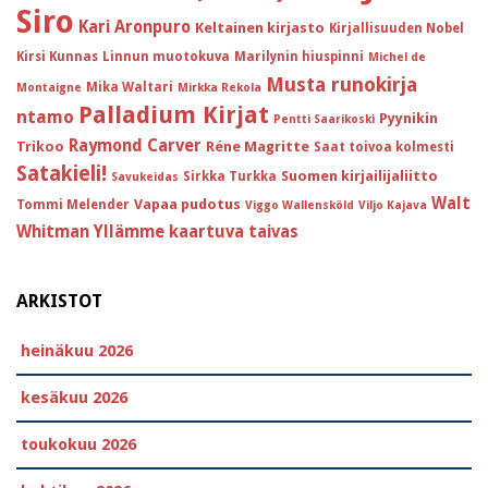
Siro
Kari Aronpuro
Keltainen kirjasto
Kirjallisuuden Nobel
Kirsi Kunnas
Linnun muotokuva
Marilynin hiuspinni
Michel de
Musta runokirja
Mika Waltari
Montaigne
Mirkka Rekola
Palladium Kirjat
ntamo
Pyynikin
Pentti Saarikoski
Raymond Carver
Trikoo
Réne Magritte
Saat toivoa kolmesti
Satakieli!
Suomen kirjailijaliitto
Sirkka Turkka
Savukeidas
Walt
Vapaa pudotus
Tommi Melender
Viggo Wallensköld
Viljo Kajava
Whitman
Yllämme kaartuva taivas
ARKISTOT
heinäkuu 2026
kesäkuu 2026
toukokuu 2026