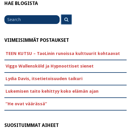
HAE BLOGISTA
Search
Search
for
VIIMEISIMMÄT POSTAUKSET
TEEN KUTSU – TaoLinin runoissa kulttuurit kohtaavat
Viggo Wallensköld ja Hypnoottiset sienet
Lydia Davis, itsetietoisuuden taikuri
Lukemisen taito kehittyy koko elämän ajan
”He ovat väärässä”
SUOSITUIMMAT AIHEET