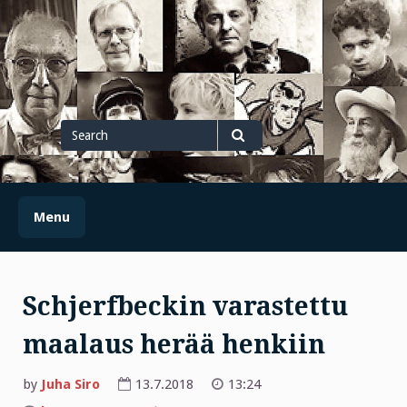
Skip
to
content
Search
for
Search
Menu
Schjerfbeckin varastettu
maalaus herää henkiin
by
Juha Siro
13.7.2018
13:24