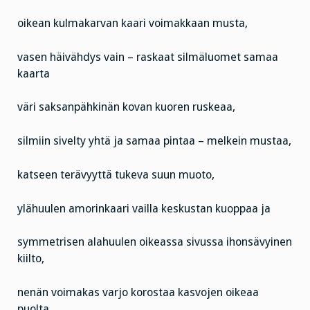
oikean kulmakarvan kaari voimakkaan musta,
vasen häivähdys vain – raskaat silmäluomet samaa
kaarta
väri saksanpähkinän kovan kuoren ruskeaa,
silmiin sivelty yhtä ja samaa pintaa – melkein mustaa,
katseen terävyyttä tukeva suun muoto,
ylähuulen amorinkaari vailla keskustan kuoppaa ja
symmetrisen alahuulen oikeassa sivussa ihonsävyinen
kiilto,
nenän voimakas varjo korostaa kasvojen oikeaa
puolta,