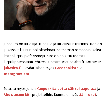
Juha Siro on kirjailija, runoilija ja kirjallisuuskriitikko. Hän on
julkaissut kuusi runokokoelmaa, seitsemän romaania, kaksi
lastenkirjaa ja aforismeja. Siro on palkittu useasti
kirjailijantyöstään. Yhteys: juhasiro@saunalahti.fi. Kotisivut:
juhasiro.fi
. Löydät Juhan myös
Facebookista
ja
Instagramista
.
Tutustu myös Juhan
Kaupunkitaidetta sähkökaapeissa
ja
Ahdistuspurkit
-projekteihin. Kuuntele myös
äänirunot
.