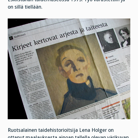
on sillä tiellään.
Ruotsalainen taidehistorioitsija Lena Holger on
ottanut maalauksesta ainoan tallella olevan värikuvan.