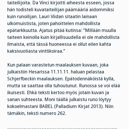
taiteilijoita. Da Vinci kirjoitti aiheesta esseen, jossa
hän todisteli kuvataiteilijan päämääriä aidommiksi
kuin runoilijan. Lauri Viidan sitaatin lainaan
ulkomuistista, joten pahoittelen mahdollista
epätarkkuutta. Ajatus pitää kutinsa: ”Millään muulla
taiteen keinolla kuin kirjallisuudella ei ole mahdollista
ilmaista, että tässä huoneessa ei ollut eilen kahta
kaksivuotiasta vinttikoiraa.”
Kun palaan varastetun maalauksen kuvaan, joka
julkaistiin Hesarissa 11.11.11. haluan pelastaa
Schjerfbeckin maalauksen. Epätodennäköistä kyllä,
mutta se saattaa olla tuhoutunut. Runossa se voi elää
ikuisesti. Ehkä teksti kertoo myös jotain kuvan ja
sanan suhteesta. Moni täällä julkaistu runo löytyy
kokoelmastani BABEL (Palladium Kirjat 2013). Niin
tämäkin, teksti numero 262.
…………………………………………………………..