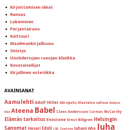
Kirjoittamisen ideat
Runous
Lukeminen
Perjantairuno
Kulttuuri
Maailmankirjallisuus
Sivistys
Unohdettujen runojen klinikka
Kuvataiteilijat
Kirjallinen estetiikka
AVAINSANAT
Aamulehti
Adolf Hitler
Akropolis
Alastalon salissa
Aleksis
Babel
Ateena
Claes Andersson
Cormac McCarthy
Kivi
Helsingin
Elämän tarkoitus
Enostone
Ernst Billgren
Juha
Sanomat
Idoli
Hesari
Juhani Aho
J.M. Coetzee