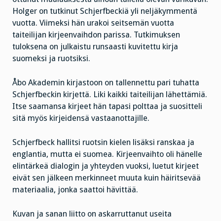
Holger on tutkinut Schjerfbeckiä yli neljäkymmentä
vuotta. Viimeksi hän urakoi seitsemän vuotta
taiteilijan kirjeenvaihdon parissa. Tutkimuksen
tuloksena on julkaistu runsaasti kuvitettu kirja
suomeksi ja ruotsiksi.
Åbo Akademin kirjastoon on tallennettu pari tuhatta
Schjerfbeckin kirjettä. Liki kaikki taiteilijan lähettämiä.
Itse saamansa kirjeet hän tapasi polttaa ja suositteli
sitä myös kirjeidensä vastaanottajille.
Schjerfbeck hallitsi ruotsin kielen lisäksi ranskaa ja
englantia, mutta ei suomea. Kirjeenvaihto oli hänelle
elintärkeä dialogin ja yhteyden vuoksi, luetut kirjeet
eivät sen jälkeen merkinneet muuta kuin häiritsevää
materiaalia, jonka saattoi hävittää.
Kuvan ja sanan liitto on askarruttanut useita