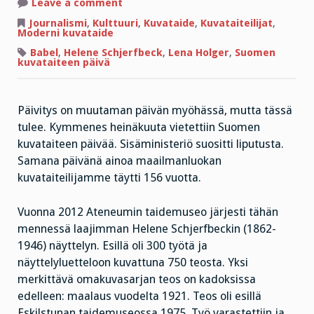
on
Leave a comment
Schjerfbeckin
varastettu
Journalismi
,
Kulttuuri
,
Kuvataide
,
Kuvataiteilijat
,
maalaus
Moderni kuvataide
herää
henkiin
Babel
,
Helene Schjerfbeck
,
Lena Holger
,
Suomen
kuvataiteen päivä
Päivitys on muutaman päivän myöhässä, mutta tässä
tulee. Kymmenes heinäkuuta vietettiin Suomen
kuvataiteen päivää. Sisäministeriö suositti liputusta.
Samana päivänä ainoa maailmanluokan
kuvataiteilijamme täytti 156 vuotta.
Vuonna 2012 Ateneumin taidemuseo järjesti tähän
mennessä laajimman Helene Schjerfbeckin (1862-
1946) näyttelyn. Esillä oli 300 työtä ja
näyttelyluetteloon kuvattuna 750 teosta. Yksi
merkittävä omakuvasarjan teos on kadoksissa
edelleen: maalaus vuodelta 1921. Teos oli esillä
Eskilstunan taidemuseossa 1975. Työ varastettiin ja