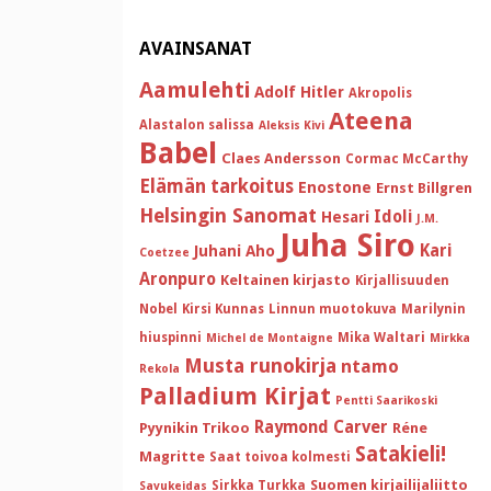
AVAINSANAT
Aamulehti
Adolf Hitler
Akropolis
Ateena
Alastalon salissa
Aleksis Kivi
Babel
Claes Andersson
Cormac McCarthy
Elämän tarkoitus
Enostone
Ernst Billgren
Helsingin Sanomat
Idoli
Hesari
J.M.
Juha Siro
Kari
Juhani Aho
Coetzee
Aronpuro
Keltainen kirjasto
Kirjallisuuden
Nobel
Kirsi Kunnas
Linnun muotokuva
Marilynin
hiuspinni
Mika Waltari
Michel de Montaigne
Mirkka
Musta runokirja
ntamo
Rekola
Palladium Kirjat
Pentti Saarikoski
Raymond Carver
Pyynikin Trikoo
Réne
Satakieli!
Magritte
Saat toivoa kolmesti
Suomen kirjailijaliitto
Sirkka Turkka
Savukeidas