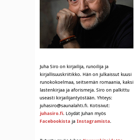
Juha Siro on kirjailija, runoilija ja
kirjallisuuskriitikko. Hän on julkaissut kuusi
runokokoelmaa, seitsemän romaania, kaksi
lastenkirjaa ja aforismeja. Siro on palkittu
useasti kirjailijantyöstään. Yhteys:
juhasiro@saunalahti.fi. Kotisivut:
juhasiro.fi
. Löydät Juhan myös
Facebookista
ja
Instagramista
.