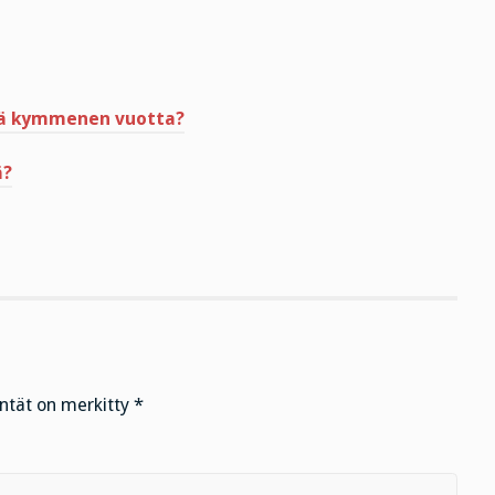
ää kymmenen vuotta?
ä?
entät on merkitty
*