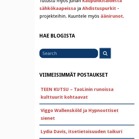
Tutustu myös Juhan
Kaupunkitaidetta
sähkökaapeissa
ja
Ahdistuspurkit
-
projekteihin. Kuuntele myös
äänirunot
.
HAE BLOGISTA
Search
Search
for
VIIMEISIMMÄT POSTAUKSET
TEEN KUTSU – TaoLinin runoissa
kulttuurit kohtaavat
Viggo Wallensköld ja Hypnoottiset
sienet
Lydia Davis, itsetietoisuuden taikuri