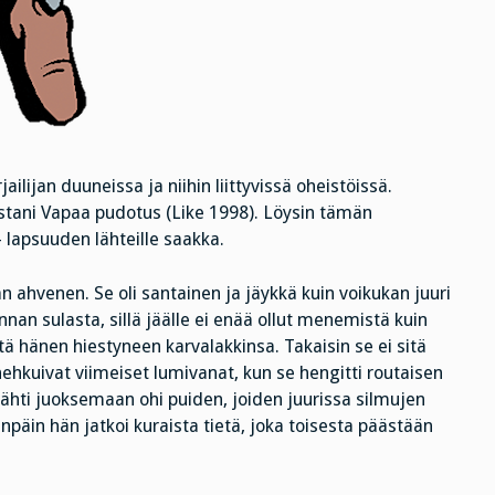
ilijan duuneissa ja niihin liittyvissä oheistöissä.
stani Vapaa pudotus (Like 1998). Löysin tämän
lapsuuden lähteille saakka.
an ahvenen. Se oli santainen ja jäykkä kuin voikukan juuri
annan sulasta, sillä jäälle ei enää ollut menemistä kuin
ltä hänen hiestyneen karvalakkinsa. Takaisin se ei sitä
ehkuivat viimeiset lumivanat, kun se hengitti routaisen
lähti juoksemaan ohi puiden, joiden juurissa silmujen
päin hän jatkoi kuraista tietä, joka toisesta päästään