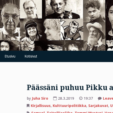
Skip
to
content
Etusivu
Kotisivut
Päässäni puhuu Pikku 
by
Juha Siro
28.3.2019
19:37
Leav
Kirjallisuus
,
Kulttuuripolitiikka
,
Sarjakuvat
,
U