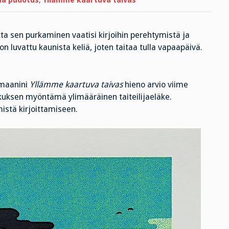
aa pudotus
,
Yllämme kaartuva taivas
ta sen purkaminen vaatisi kirjoihin perehtymistä ja
n luvattu kaunista keliä, joten taitaa tulla vapaapäivä.
omaanini
Yllämme kaartuva taivas
hieno arvio viime
kuksen myöntämä ylimääräinen taiteilijaeläke.
istä kirjoittamiseen.