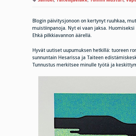
Samuel
,
Taiteilijaeläke
,
Tommi Musturi
,
Vap
Blogin päivitysjonoon on kertynyt ruuhkaa, mut
muistiinpanoja. Nyt ei vaan jaksa. Huomiseksi o
Ehkä pilkkiavannon äärellä.
Hyvät uutiset uupumuksen hetkillä: tuoreen r
sunnuntain Hesarissa ja Taiteen edistämiskes
Tunnustus merkitsee minulle työtä ja keskittym