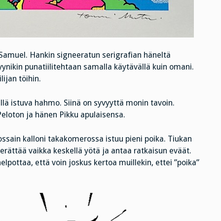
muel. Hankin signeeratun serigrafian häneltä
ikin punatiilitehtaan samalla käytävällä kuin omani.
ijan töihin.
llä istuva hahmo. Siinä on syvyyttä monin tavoin.
eloton ja hänen Pikku apulaisensa.
jossain kalloni takakomerossa istuu pieni poika. Tiukan
rättää vaikka keskellä yötä ja antaa ratkaisun eväät.
elpottaa, että voin joskus kertoa muillekin, ettei ”poika”