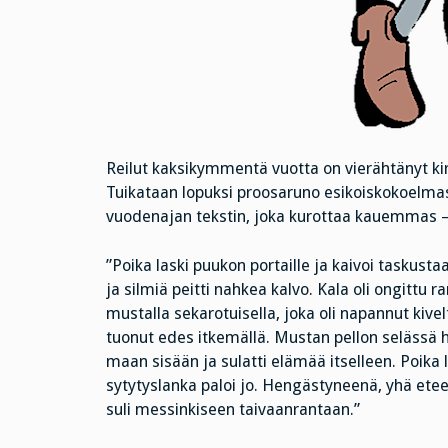
Reilut kaksikymmentä vuotta on vierähtänyt kirja
Tuikataan lopuksi proosaruno esikoiskokoelma
vuodenajan tekstin, joka kurottaa kauemmas – 
”Poika laski puukon portaille ja kaivoi taskusta
ja silmiä peitti nahkea kalvo. Kala oli ongittu r
mustalla sekarotuisella, joka oli napannut kive
tuonut edes itkemällä. Mustan pellon selässä h
maan sisään ja sulatti elämää itselleen. Poika 
sytytyslanka paloi jo. Hengästyneenä, yhä eteen
suli messinkiseen taivaanrantaan.”