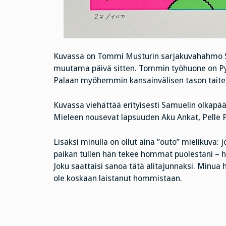
Kuvassa on Tommi Musturin sarjakuvahahmo Sa
muutama päivä sitten. Tommin työhuone on Pyyn
Palaan myöhemmin kansainvälisen tason taiteil
Kuvassa viehättää erityisesti Samuelin olkapää
Mieleen nousevat lapsuuden Aku Ankat, Pelle P
Lisäksi minulla on ollut aina ”outo” mielikuva: 
paikan tullen hän tekee hommat puolestani – he
Joku saattaisi sanoa tätä alitajunnaksi. Minua h
ole koskaan laistanut hommistaan.