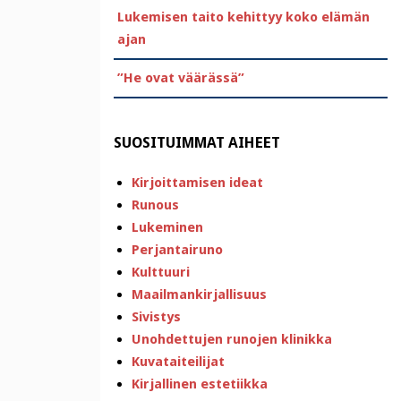
Lukemisen taito kehittyy koko elämän
ajan
”He ovat väärässä”
SUOSITUIMMAT AIHEET
Kirjoittamisen ideat
Runous
Lukeminen
Perjantairuno
Kulttuuri
Maailmankirjallisuus
Sivistys
Unohdettujen runojen klinikka
Kuvataiteilijat
Kirjallinen estetiikka