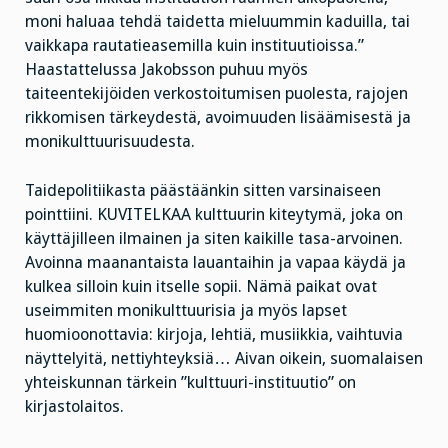
moni haluaa tehdä taidetta mieluummin kaduilla, tai
vaikkapa rautatieasemilla kuin instituutioissa.”
Haastattelussa Jakobsson puhuu myös
taiteentekijöiden verkostoitumisen puolesta, rajojen
rikkomisen tärkeydestä, avoimuuden lisäämisestä ja
monikulttuurisuudesta.
Taidepolitiikasta päästäänkin sitten varsinaiseen
pointtiini. KUVITELKAA kulttuurin kiteytymä, joka on
käyttäjilleen ilmainen ja siten kaikille tasa-arvoinen.
Avoinna maanantaista lauantaihin ja vapaa käydä ja
kulkea silloin kuin itselle sopii. Nämä paikat ovat
useimmiten monikulttuurisia ja myös lapset
huomioonottavia: kirjoja, lehtiä, musiikkia, vaihtuvia
näyttelyitä, nettiyhteyksiä… Aivan oikein, suomalaisen
yhteiskunnan tärkein ”kulttuuri-instituutio” on
kirjastolaitos.