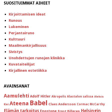
SUOSITUIMMAT AIHEET
Kirjoittamisen ideat
Runous
Lukeminen
Perjantairuno
Kulttuuri
Maailmankirjallisuus
Sivistys
Unohdettujen runojen klinikka
Kuvataiteilijat
Kirjallinen estetiikka
AVAINSANAT
Aamulehti
Adolf Hitler
Akropolis
Alastalon salissa
Aleksis
Babel
Ateena
Claes Andersson
Cormac McCarthy
Kivi
Helsingin
Elämän tarkoitus
Enostone
Ernst Billgren