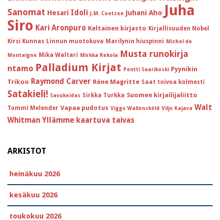
Juha
Sanomat
Idoli
Hesari
Juhani Aho
J.M. Coetzee
Siro
Kari Aronpuro
Keltainen kirjasto
Kirjallisuuden Nobel
Kirsi Kunnas
Linnun muotokuva
Marilynin hiuspinni
Michel de
Musta runokirja
Mika Waltari
Montaigne
Mirkka Rekola
Palladium Kirjat
ntamo
Pyynikin
Pentti Saarikoski
Raymond Carver
Trikoo
Réne Magritte
Saat toivoa kolmesti
Satakieli!
Suomen kirjailijaliitto
Sirkka Turkka
Savukeidas
Walt
Vapaa pudotus
Tommi Melender
Viggo Wallensköld
Viljo Kajava
Whitman
Yllämme kaartuva taivas
ARKISTOT
heinäkuu 2026
kesäkuu 2026
toukokuu 2026