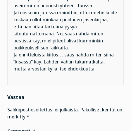
useimmiten huonosti yhteen. Tuossa
Jakobssonin jutussa mainittiin, ettei miehellä ole
koskaan ollut minkään puolueen jäsenkirjaa,
että hän pitää tärkeänä pysyä
sitoutumattomana. No, saas nähdä miten
pestissä käy, mielipiteet olivat kumminkin
poikkeuksellisen raikkaita.
Ja onnitteluista kiitos… saas nähdä miten siinä
”kisassa” käy. Lähden vähän takamatkalta,
mutta arvostan kyllä itse ehdokkuutta.
Vastaa
Sähköpostiosoitettasi ei julkaista.
Pakolliset kentät on
merkitty
*