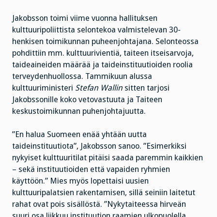
Jakobsson toimi viime vuonna hallituksen
kulttuuripoliittista selontekoa valmistelevan 30-
henkisen toimikunnan puheenjohtajana. Selonteossa
pohdittiin mm. kulttuurivientiä, taiteen itseisarvoja,
taideaineiden määrää ja taideinstituutioiden roolia
terveydenhuollossa. Tammikuun alussa
kulttuuriministeri
Stefan Wallin
sitten tarjosi
Jakobssonille koko vetovastuuta ja Taiteen
keskustoimikunnan puhenjohtajuutta.
”En halua Suomeen enää yhtään uutta
taideinstituutiota”, Jakobsson sanoo. ”Esimerkiksi
nykyiset kulttuuritilat pitäisi saada paremmin kaikkien
– sekä instituutioiden että vapaiden ryhmien
käyttöön.” Mies myös lopettaisi uusien
kulttuuripalatsien rakentamisen, sillä seiniin laitetut
rahat ovat pois sisällöstä. ”Nykytaiteessa hirveän
suuri osa liikkuu instituution raamien ulkopuolella,