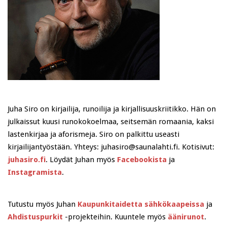
Juha Siro on kirjailija, runoilija ja kirjallisuuskriitikko. Hän on
julkaissut kuusi runokokoelmaa, seitsemän romaania, kaksi
lastenkirjaa ja aforismeja. Siro on palkittu useasti
kirjailijantyöstään. Yhteys: juhasiro@saunalahti.fi. Kotisivut:
juhasiro.fi
. Löydät Juhan myös
Facebookista
ja
Instagramista
.
Tutustu myös Juhan
Kaupunkitaidetta sähkökaapeissa
ja
Ahdistuspurkit
-projekteihin. Kuuntele myös
äänirunot
.