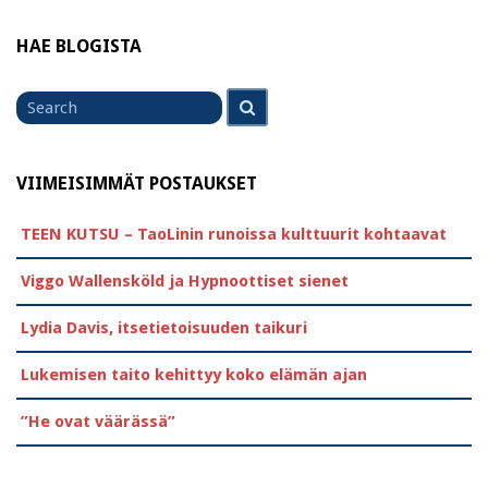
HAE BLOGISTA
Search
Search
for
VIIMEISIMMÄT POSTAUKSET
TEEN KUTSU – TaoLinin runoissa kulttuurit kohtaavat
Viggo Wallensköld ja Hypnoottiset sienet
Lydia Davis, itsetietoisuuden taikuri
Lukemisen taito kehittyy koko elämän ajan
”He ovat väärässä”