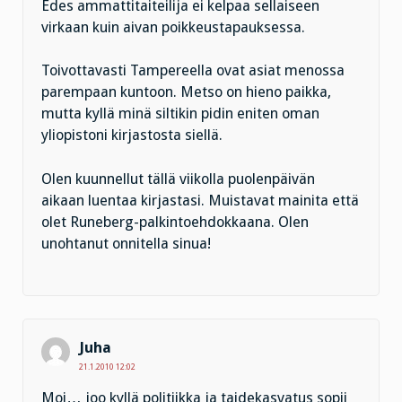
Edes ammattitaiteilija ei kelpaa sellaiseen
virkaan kuin aivan poikkeustapauksessa.
Toivottavasti Tampereella ovat asiat menossa
parempaan kuntoon. Metso on hieno paikka,
mutta kyllä minä siltikin pidin eniten oman
yliopistoni kirjastosta siellä.
Olen kuunnellut tällä viikolla puolenpäivän
aikaan luentaa kirjastasi. Muistavat mainita että
olet Runeberg-palkintoehdokkaana. Olen
unohtanut onnitella sinua!
Juha
21.1.2010 12:02
Moi… joo kyllä politiikka ja taidekasvatus sopii