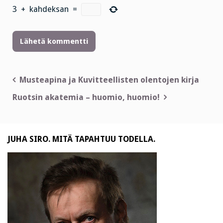
3
+
kahdeksan
=
Artikkelien
Musteapina ja Kuvitteellisten olentojen kirja
selaus
Ruotsin akatemia – huomio, huomio!
JUHA SIRO. MITÄ TAPAHTUU TODELLA.