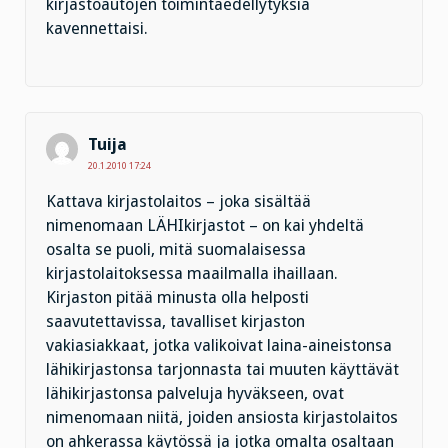
kirjastoautojen toimintaedellytyksiä
kavennettaisi.
Tuija
20.1.2010 17:24
Kattava kirjastolaitos – joka sisältää
nimenomaan LÄHIkirjastot – on kai yhdeltä
osalta se puoli, mitä suomalaisessa
kirjastolaitoksessa maailmalla ihaillaan.
Kirjaston pitää minusta olla helposti
saavutettavissa, tavalliset kirjaston
vakiasiakkaat, jotka valikoivat laina-aineistonsa
lähikirjastonsa tarjonnasta tai muuten käyttävät
lähikirjastonsa palveluja hyväkseen, ovat
nimenomaan niitä, joiden ansiosta kirjastolaitos
on ahkerassa käytössä ja jotka omalta osaltaan