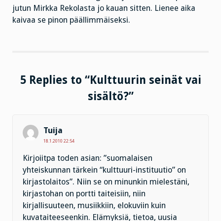
jutun Mirkka Rekolasta jo kauan sitten. Lienee aika
kaivaa se pinon päällimmäiseksi.
5 Replies to “Kulttuurin seinät vai
sisältö?”
Tuija
18.1.2010 22:54
Kirjoiitpa toden asian: ”suomalaisen
yhteiskunnan tärkein “kulttuuri-instituutio” on
kirjastolaitos”. Niin se on minunkin mielestäni,
kirjastohan on portti taiteisiin, niin
kirjallisuuteen, musiikkiin, elokuviin kuin
kuvataiteeseenkin. Elämyksiä, tietoa, uusia