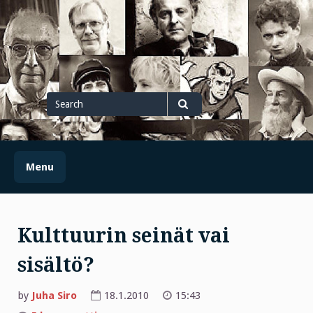
Skip
to
content
Search
for
Search
Menu
Kulttuurin seinät vai
sisältö?
by
Juha Siro
18.1.2010
15:43