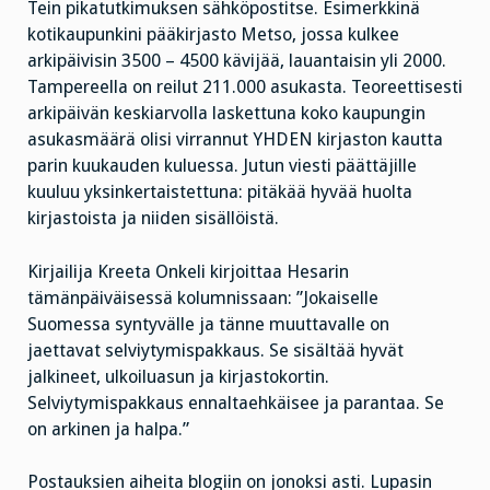
Tein pikatutkimuksen sähköpostitse. Esimerkkinä
kotikaupunkini pääkirjasto Metso, jossa kulkee
arkipäivisin 3500 – 4500 kävijää, lauantaisin yli 2000.
Tampereella on reilut 211.000 asukasta. Teoreettisesti
arkipäivän keskiarvolla laskettuna koko kaupungin
asukasmäärä olisi virrannut YHDEN kirjaston kautta
parin kuukauden kuluessa. Jutun viesti päättäjille
kuuluu yksinkertaistettuna: pitäkää hyvää huolta
kirjastoista ja niiden sisällöistä.
Kirjailija Kreeta Onkeli kirjoittaa Hesarin
tämänpäiväisessä kolumnissaan: ”Jokaiselle
Suomessa syntyvälle ja tänne muuttavalle on
jaettavat selviytymispakkaus. Se sisältää hyvät
jalkineet, ulkoiluasun ja kirjastokortin.
Selviytymispakkaus ennaltaehkäisee ja parantaa. Se
on arkinen ja halpa.”
Postauksien aiheita blogiin on jonoksi asti. Lupasin