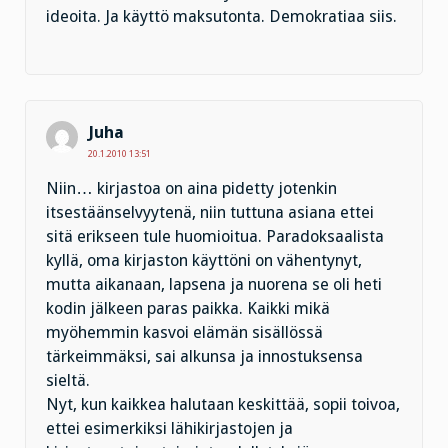
ideoita. Ja käyttö maksutonta. Demokratiaa siis.
Juha
20.1.2010 13:51
Niin… kirjastoa on aina pidetty jotenkin
itsestäänselvyytenä, niin tuttuna asiana ettei
sitä erikseen tule huomioitua. Paradoksaalista
kyllä, oma kirjaston käyttöni on vähentynyt,
mutta aikanaan, lapsena ja nuorena se oli heti
kodin jälkeen paras paikka. Kaikki mikä
myöhemmin kasvoi elämän sisällössä
tärkeimmäksi, sai alkunsa ja innostuksensa
sieltä.
Nyt, kun kaikkea halutaan keskittää, sopii toivoa,
ettei esimerkiksi lähikirjastojen ja