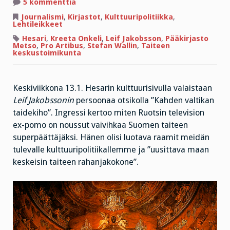
artikkeliin
5 kommenttia
Kulttuurin
seinät
Journalismi
,
Kirjastot
,
Kulttuuripolitiikka
,
vai
Lehtileikkeet
sisältö?
Hesari
,
Kreeta Onkeli
,
Leif Jakobsson
,
Pääkirjasto
Metso
,
Pro Artibus
,
Stefan Wallin
,
Taiteen
keskustoimikunta
Keskiviikkona 13.1. Hesarin kulttuurisivulla valaistaan
Leif Jakobssonin
persoonaa otsikolla ”Kahden valtikan
taidekiho”. Ingressi kertoo miten Ruotsin television
ex-pomo on noussut vaivihkaa Suomen taiteen
superpäättäjäksi. Hänen olisi luotava raamit meidän
tulevalle kulttuuripolitiikallemme ja ”uusittava maan
keskeisin taiteen rahanjakokone”.