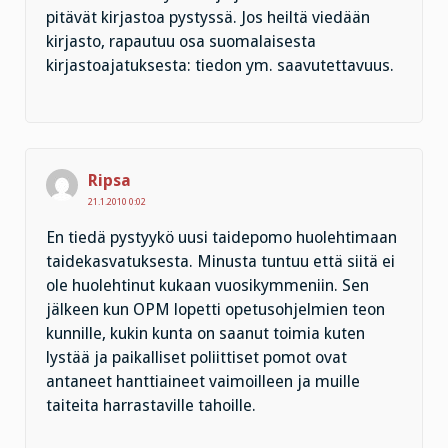
pitävät kirjastoa pystyssä. Jos heiltä viedään
kirjasto, rapautuu osa suomalaisesta
kirjastoajatuksesta: tiedon ym. saavutettavuus.
Ripsa
21.1.2010 0:02
En tiedä pystyykö uusi taidepomo huolehtimaan
taidekasvatuksesta. Minusta tuntuu että siitä ei
ole huolehtinut kukaan vuosikymmeniin. Sen
jälkeen kun OPM lopetti opetusohjelmien teon
kunnille, kukin kunta on saanut toimia kuten
lystää ja paikalliset poliittiset pomot ovat
antaneet hanttiaineet vaimoilleen ja muille
taiteita harrastaville tahoille.