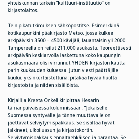
yhteiskunnan tärkein ”kulttuuri-instituutio” on
kirjastolaitos.
Tein pikatutkimuksen sähköpostitse. Esimerkkinä
kotikaupunkini pääkirjasto Metso, jossa kulkee
arkipäivisin 3500 – 4500 kävijää, lauantaisin yli 2000.
Tampereella on reilut 211.000 asukasta. Teoreettisesti
arkipäivän keskiarvolla laskettuna koko kaupungin
asukasmäärä olisi virrannut YHDEN kirjaston kautta
parin kuukauden kuluessa. Jutun viesti päättäjille
kuuluu yksinkertaistettuna: pitäkää hyvää huolta
kirjastoista ja niiden sisällöistä.
Kirjailija Kreeta Onkeli kirjoittaa Hesarin
tämänpäiväisessä kolumnissaan: ”Jokaiselle
Suomessa syntyvälle ja tänne muuttavalle on
jaettavat selviytymispakkaus. Se sisältää hyvät
jalkineet, ulkoiluasun ja kirjastokortin.
Selviytymispakkaus ennaltaehkäisee ja parantaa. Se