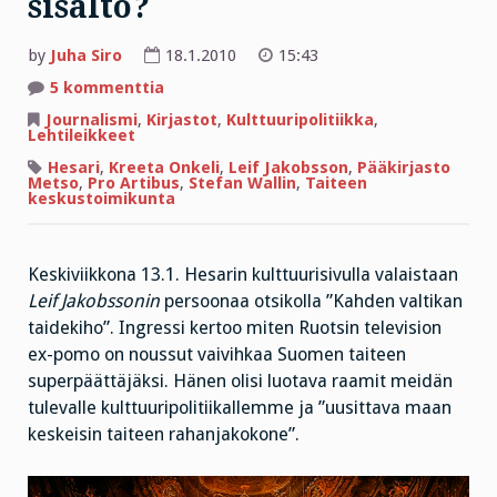
sisältö?
by
Juha Siro
18.1.2010
15:43
artikkeliin
5 kommenttia
Kulttuurin
seinät
Journalismi
,
Kirjastot
,
Kulttuuripolitiikka
,
vai
Lehtileikkeet
sisältö?
Hesari
,
Kreeta Onkeli
,
Leif Jakobsson
,
Pääkirjasto
Metso
,
Pro Artibus
,
Stefan Wallin
,
Taiteen
keskustoimikunta
Keskiviikkona 13.1. Hesarin kulttuurisivulla valaistaan
Leif Jakobssonin
persoonaa otsikolla ”Kahden valtikan
taidekiho”. Ingressi kertoo miten Ruotsin television
ex-pomo on noussut vaivihkaa Suomen taiteen
superpäättäjäksi. Hänen olisi luotava raamit meidän
tulevalle kulttuuripolitiikallemme ja ”uusittava maan
keskeisin taiteen rahanjakokone”.