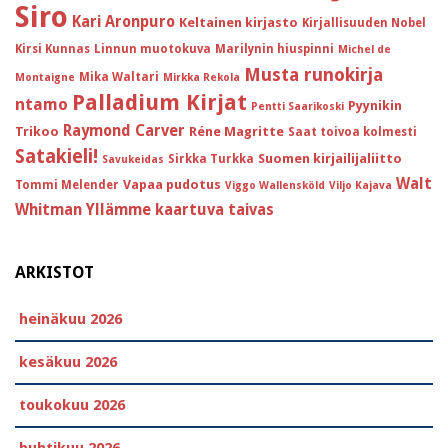
Siro
Kari Aronpuro
Keltainen kirjasto
Kirjallisuuden Nobel
Kirsi Kunnas
Linnun muotokuva
Marilynin hiuspinni
Michel de
Musta runokirja
Mika Waltari
Montaigne
Mirkka Rekola
Palladium Kirjat
ntamo
Pyynikin
Pentti Saarikoski
Raymond Carver
Trikoo
Réne Magritte
Saat toivoa kolmesti
Satakieli!
Suomen kirjailijaliitto
Sirkka Turkka
Savukeidas
Walt
Vapaa pudotus
Tommi Melender
Viggo Wallensköld
Viljo Kajava
Whitman
Yllämme kaartuva taivas
ARKISTOT
heinäkuu 2026
kesäkuu 2026
toukokuu 2026