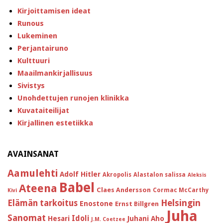
Kirjoittamisen ideat
Runous
Lukeminen
Perjantairuno
Kulttuuri
Maailmankirjallisuus
Sivistys
Unohdettujen runojen klinikka
Kuvataiteilijat
Kirjallinen estetiikka
AVAINSANAT
Aamulehti
Adolf Hitler
Akropolis
Alastalon salissa
Aleksis
Babel
Ateena
Claes Andersson
Cormac McCarthy
Kivi
Helsingin
Elämän tarkoitus
Enostone
Ernst Billgren
Juha
Sanomat
Idoli
Hesari
Juhani Aho
J.M. Coetzee