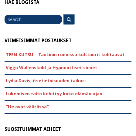
HAE BLOGISTA
Search
Search
for
VIIMEISIMMÄT POSTAUKSET
TEEN KUTSU – TaoLinin runoissa kulttuurit kohtaavat
Viggo Wallensköld ja Hypnoottiset sienet
Lydia Davis, itsetietoisuuden taikuri
Lukemisen taito kehittyy koko elämän ajan
”He ovat väärässä”
SUOSITUIMMAT AIHEET