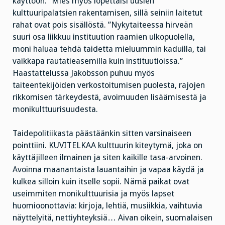
käyttöön.” Mies myös lopettaisi uusien
kulttuuripalatsien rakentamisen, sillä seiniin laitetut
rahat ovat pois sisällöstä. ”Nykytaiteessa hirveän
suuri osa liikkuu instituution raamien ulkopuolella,
moni haluaa tehdä taidetta mieluummin kaduilla, tai
vaikkapa rautatieasemilla kuin instituutioissa.”
Haastattelussa Jakobsson puhuu myös
taiteentekijöiden verkostoitumisen puolesta, rajojen
rikkomisen tärkeydestä, avoimuuden lisäämisestä ja
monikulttuurisuudesta.
Taidepolitiikasta päästäänkin sitten varsinaiseen
pointtiini. KUVITELKAA kulttuurin kiteytymä, joka on
käyttäjilleen ilmainen ja siten kaikille tasa-arvoinen.
Avoinna maanantaista lauantaihin ja vapaa käydä ja
kulkea silloin kuin itselle sopii. Nämä paikat ovat
useimmiten monikulttuurisia ja myös lapset
huomioonottavia: kirjoja, lehtiä, musiikkia, vaihtuvia
näyttelyitä, nettiyhteyksiä… Aivan oikein, suomalaisen