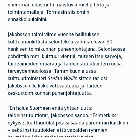
enemmän elitismiltä maistuvia mielipiteitä ja
toimintamalleja. Törmäsin siis omiin
ennakkoluuloihini.
Jakobsson toimi viime vuonna hallituksen
kulttuuripoliittista selontekoa valmistelevan 30-
henkisen toimikunnan puheenjohtajana. Selonteossa
pohdittiin mm. kulttuurivientiä, taiteen itseisarvoja,
taideaineiden määrää ja taideinstituutioiden roolia
terveydenhuollossa. Tammikuun alussa
kulttuuriministeri
Stefan Wallin
sitten tarjosi
Jakobssonille koko vetovastuuta ja Taiteen
keskustoimikunnan puhenjohtajuutta.
”En halua Suomeen enää yhtään uutta
taideinstituutiota”, Jakobsson sanoo. ”Esimerkiksi
nykyiset kulttuuritilat pitäisi saada paremmin kaikkien
– sekä instituutioiden että vapaiden ryhmien