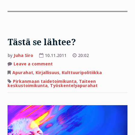
Tästä se lähtee?
by
Juha Siro
10.11.2011
20:02
on
Leave a comment
Tästä
se
Apurahat
,
Kirjallisuus
,
Kulttuuripolitiikka
lähtee?
Pirkanmaan taidetoimikunta
,
Taiteen
keskustoimikunta
,
Työskentelyapurahat