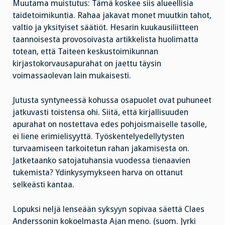
Muutama muistutus: Tämä koskee siis alueellisia
taidetoimikuntia. Rahaa jakavat monet muutkin tahot,
valtio ja yksityiset säätiöt. Hesarin kuukausiliitteen
taannoisesta provosoivasta artikkelista huolimatta
totean, että Taiteen keskustoimikunnan
kirjastokorvausapurahat on jaettu täysin
voimassaolevan lain mukaisesti.
Jutusta syntyneessä kohussa osapuolet ovat puhuneet
jatkuvasti toistensa ohi. Siitä, että kirjallisuuden
apurahat on nostettava edes pohjoismaiselle tasolle,
ei liene erimielisyyttä. Työskentelyedellytysten
turvaamiseen tarkoitetun rahan jakamisesta on.
Jatketaanko satojatuhansia vuodessa tienaavien
tukemista? Ydinkysymykseen harva on ottanut
selkeästi kantaa.
Lopuksi neljä lenseään syksyyn sopivaa säettä Claes
Anderssonin kokoelmasta Ajan meno. (suom. Jyrki