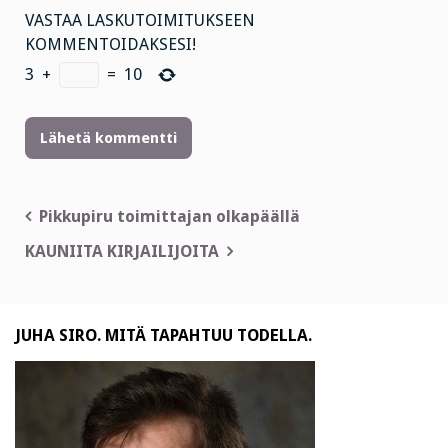
VASTAA LASKUTOIMITUKSEEN
KOMMENTOIDAKSESI!
3
+
=
10
Artikkelien
Pikkupiru toimittajan olkapäällä
selaus
KAUNIITA KIRJAILIJOITA
JUHA SIRO. MITÄ TAPAHTUU TODELLA.