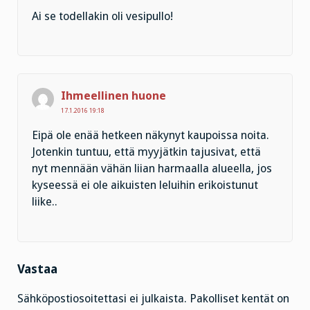
Ai se todellakin oli vesipullo!
Ihmeellinen huone
17.1.2016 19:18
Eipä ole enää hetkeen näkynyt kaupoissa noita.
Jotenkin tuntuu, että myyjätkin tajusivat, että
nyt mennään vähän liian harmaalla alueella, jos
kyseessä ei ole aikuisten leluihin erikoistunut
liike..
Vastaa
Sähköpostiosoitettasi ei julkaista.
Pakolliset kentät on