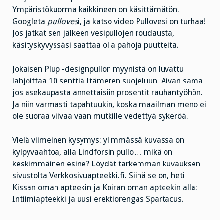
Ympäristökuorma kaikkineen on käsittämätön.
Googleta
pulloves
i, ja katso video Pullovesi on turhaa!
Jos jatkat sen jälkeen vesipullojen roudausta,
käsityskyvyssäsi saattaa olla pahoja puutteita.
Jokaisen Plup -designpullon myynistä on luvattu
lahjoittaa 10 senttiä Itämeren suojeluun. Aivan sama
jos asekaupasta annettaisiin prosentit rauhantyöhön.
Ja niin varmasti tapahtuukin, koska maailman meno ei
ole suoraa viivaa vaan mutkille vedettyä sykeröä.
Vielä viimeinen kysymys: ylimmässä kuvassa on
kylpyvaahtoa, alla Lindforsin pullo… mikä on
keskimmäinen esine? Löydät tarkemman kuvauksen
sivustolta Verkkosivuapteekki.fi. Siinä se on, heti
Kissan oman apteekin ja Koiran oman apteekin alla:
Intiimiapteekki ja uusi erektiorengas Spartacus.