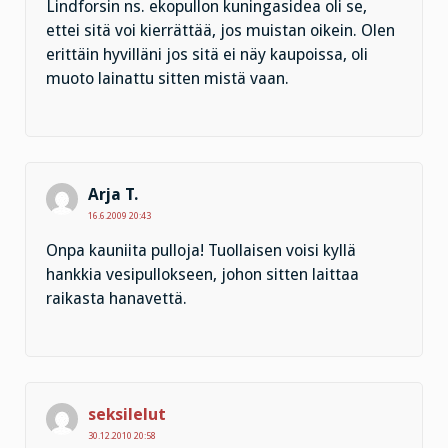
Lindforsin ns. ekopullon kuningasidea oli se,
ettei sitä voi kierrättää, jos muistan oikein. Olen
erittäin hyvilläni jos sitä ei näy kaupoissa, oli
muoto lainattu sitten mistä vaan.
Arja T.
16.6.2009 20:43
Onpa kauniita pulloja! Tuollaisen voisi kyllä
hankkia vesipullokseen, johon sitten laittaa
raikasta hanavettä.
seksilelut
30.12.2010 20:58