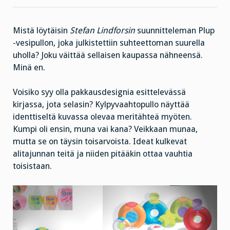
vesipullo?
Mistä löytäisin
Stefan Lindforsin
suunnitteleman Plup
-vesipullon, joka julkistettiin suhteettoman suurella
uholla? Joku väittää sellaisen kaupassa nähneensä.
Minä en.
Voisiko syy olla pakkausdesignia esittelevässä
kirjassa, jota selasin? Kylpyvaahtopullo näyttää
identtiseltä kuvassa olevaa meritähteä myöten.
Kumpi oli ensin, muna vai kana? Veikkaan munaa,
mutta se on täysin toisarvoista. Ideat kulkevat
alitajunnan teitä ja niiden pitääkin ottaa vauhtia
toisistaan.