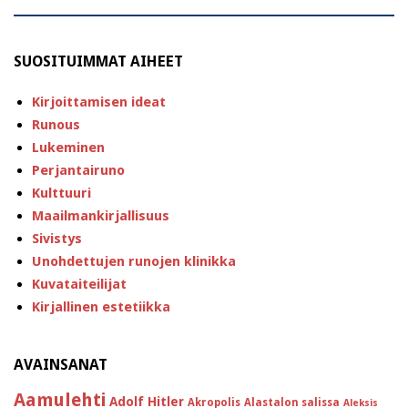
SUOSITUIMMAT AIHEET
Kirjoittamisen ideat
Runous
Lukeminen
Perjantairuno
Kulttuuri
Maailmankirjallisuus
Sivistys
Unohdettujen runojen klinikka
Kuvataiteilijat
Kirjallinen estetiikka
AVAINSANAT
Aamulehti
Adolf Hitler
Akropolis
Alastalon salissa
Aleksis