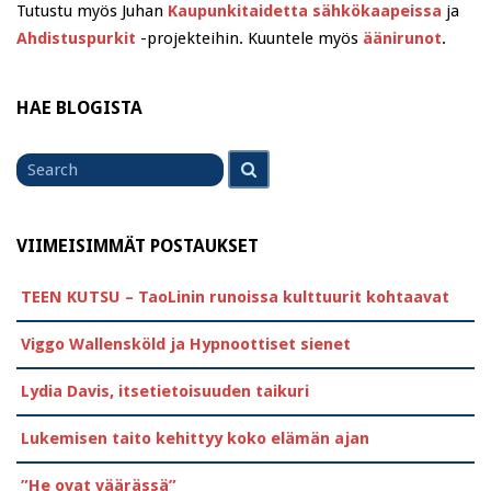
Tutustu myös Juhan
Kaupunkitaidetta sähkökaapeissa
ja
Ahdistuspurkit
-projekteihin. Kuuntele myös
äänirunot
.
HAE BLOGISTA
Search
Search
for
VIIMEISIMMÄT POSTAUKSET
TEEN KUTSU – TaoLinin runoissa kulttuurit kohtaavat
Viggo Wallensköld ja Hypnoottiset sienet
Lydia Davis, itsetietoisuuden taikuri
Lukemisen taito kehittyy koko elämän ajan
”He ovat väärässä”