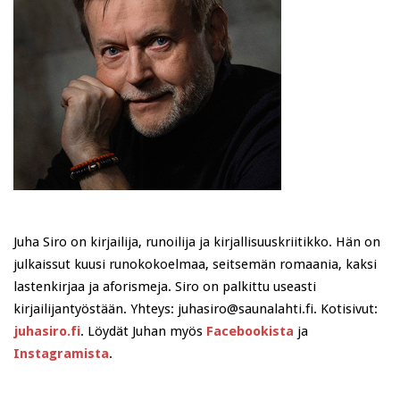
Juha Siro on kirjailija, runoilija ja kirjallisuuskriitikko. Hän on
julkaissut kuusi runokokoelmaa, seitsemän romaania, kaksi
lastenkirjaa ja aforismeja. Siro on palkittu useasti
kirjailijantyöstään. Yhteys: juhasiro@saunalahti.fi. Kotisivut:
juhasiro.fi
. Löydät Juhan myös
Facebookista
ja
Instagramista
.