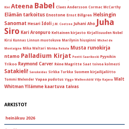
Babel
Ateena
Claes Andersson
Cormac McCarthy
Kivi
Helsingin
Elämän tarkoitus
Enostone
Ernst Billgren
Juha
Sanomat
Idoli
Hesari
Juhani Aho
J.M. Coetzee
Siro
Kari Aronpuro
Keltainen kirjasto
Kirjallisuuden Nobel
Kirsi Kunnas
Linnun muotokuva
Marilynin hiuspinni
Michel de
Musta runokirja
Mika Waltari
Montaigne
Mirkka Rekola
Palladium Kirjat
ntamo
Pyynikin
Pentti Saarikoski
Raymond Carver
Trikoo
Réne Magritte
Saat toivoa kolmesti
Satakieli!
Suomen kirjailijaliitto
Sirkka Turkka
Savukeidas
Walt
Vapaa pudotus
Tommi Melender
Viggo Wallensköld
Viljo Kajava
Whitman
Yllämme kaartuva taivas
ARKISTOT
heinäkuu 2026