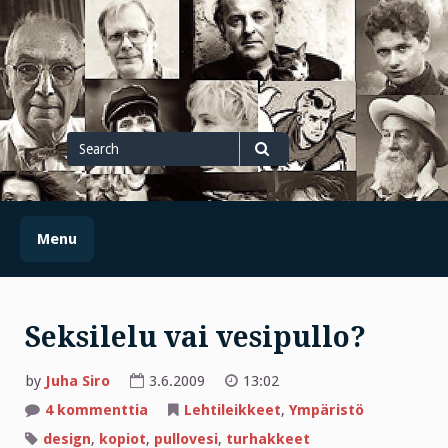
Skip
to
content
Search
for
Search
Menu
Seksilelu vai vesipullo?
by
Juha Siro
3.6.2009
13:02
artikkeliin
4 kommenttia
Lehtileikkeet
,
Ympäristö
Seksilelu
vai
design
,
kopiot
,
pullovesi
,
turhakkeet