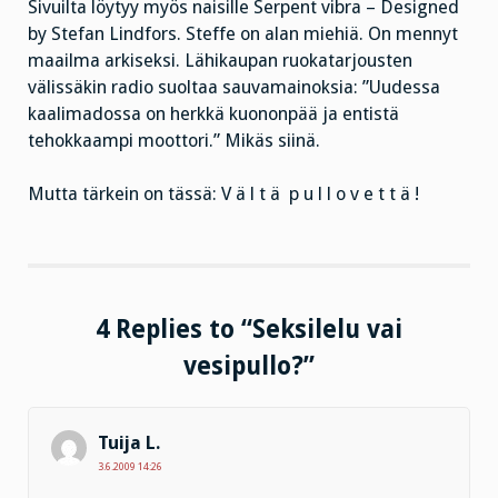
Sivuilta löytyy myös naisille Serpent vibra – Designed
by Stefan Lindfors. Steffe on alan miehiä. On mennyt
maailma arkiseksi. Lähikaupan ruokatarjousten
välissäkin radio suoltaa sauvamainoksia: ”Uudessa
kaalimadossa on herkkä kuononpää ja entistä
tehokkaampi moottori.” Mikäs siinä.
Mutta tärkein on tässä: V ä l t ä p u l l o v e t t ä !
4 Replies to “Seksilelu vai
vesipullo?”
Tuija L.
3.6.2009 14:26