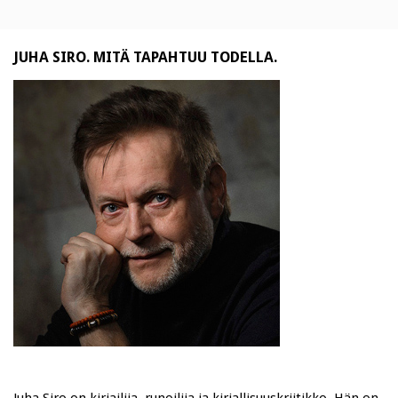
JUHA SIRO. MITÄ TAPAHTUU TODELLA.
Juha Siro on kirjailija, runoilija ja kirjallisuuskriitikko. Hän on