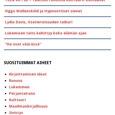
Viggo Wallensköld ja Hypnoottiset sienet
Lydia Davis, itsetietoisuuden taikuri
Lukemisen taito kehittyy koko elämän ajan
”He ovat väärässä”
SUOSITUIMMAT AIHEET
Kirjoittamisen ideat
Runous
Lukeminen
Perjantairuno
Kulttuuri
Maailmankirjallisuus
Sivistys