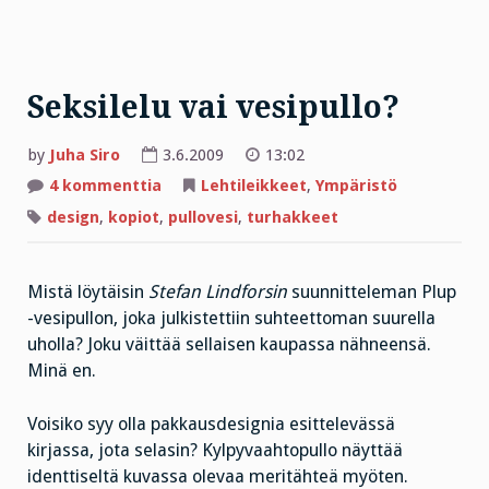
Seksilelu vai vesipullo?
by
Juha Siro
3.6.2009
13:02
artikkeliin
4 kommenttia
Lehtileikkeet
,
Ympäristö
Seksilelu
vai
design
,
kopiot
,
pullovesi
,
turhakkeet
vesipullo?
Mistä löytäisin
Stefan Lindforsin
suunnitteleman Plup
-vesipullon, joka julkistettiin suhteettoman suurella
uholla? Joku väittää sellaisen kaupassa nähneensä.
Minä en.
Voisiko syy olla pakkausdesignia esittelevässä
kirjassa, jota selasin? Kylpyvaahtopullo näyttää
identtiseltä kuvassa olevaa meritähteä myöten.