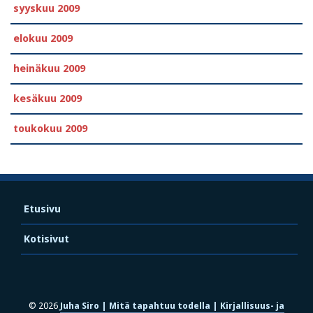
syyskuu 2009
elokuu 2009
heinäkuu 2009
kesäkuu 2009
toukokuu 2009
Etusivu
Kotisivut
© 2026
Juha Siro | Mitä tapahtuu todella | Kirjallisuus- ja