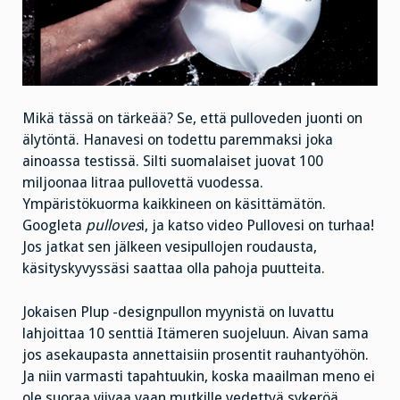
Mikä tässä on tärkeää? Se, että pulloveden juonti on
älytöntä. Hanavesi on todettu paremmaksi joka
ainoassa testissä. Silti suomalaiset juovat 100
miljoonaa litraa pullovettä vuodessa.
Ympäristökuorma kaikkineen on käsittämätön.
Googleta
pulloves
i, ja katso video Pullovesi on turhaa!
Jos jatkat sen jälkeen vesipullojen roudausta,
käsityskyvyssäsi saattaa olla pahoja puutteita.
Jokaisen Plup -designpullon myynistä on luvattu
lahjoittaa 10 senttiä Itämeren suojeluun. Aivan sama
jos asekaupasta annettaisiin prosentit rauhantyöhön.
Ja niin varmasti tapahtuukin, koska maailman meno ei
ole suoraa viivaa vaan mutkille vedettyä sykeröä.