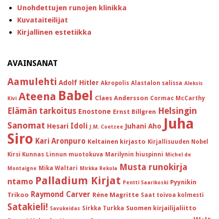
Unohdettujen runojen klinikka
Kuvataiteilijat
Kirjallinen estetiikka
AVAINSANAT
Aamulehti
Adolf Hitler
Akropolis
Alastalon salissa
Aleksis
Babel
Ateena
Claes Andersson
Cormac McCarthy
Kivi
Helsingin
Elämän tarkoitus
Enostone
Ernst Billgren
Juha
Sanomat
Idoli
Hesari
Juhani Aho
J.M. Coetzee
Siro
Kari Aronpuro
Keltainen kirjasto
Kirjallisuuden Nobel
Kirsi Kunnas
Linnun muotokuva
Marilynin hiuspinni
Michel de
Musta runokirja
Mika Waltari
Montaigne
Mirkka Rekola
Palladium Kirjat
ntamo
Pyynikin
Pentti Saarikoski
Raymond Carver
Trikoo
Réne Magritte
Saat toivoa kolmesti
Satakieli!
Suomen kirjailijaliitto
Sirkka Turkka
Savukeidas