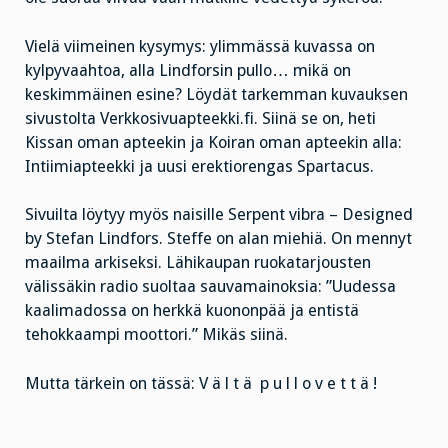
Vielä viimeinen kysymys: ylimmässä kuvassa on
kylpyvaahtoa, alla Lindforsin pullo… mikä on
keskimmäinen esine? Löydät tarkemman kuvauksen
sivustolta Verkkosivuapteekki.fi. Siinä se on, heti
Kissan oman apteekin ja Koiran oman apteekin alla:
Intiimiapteekki ja uusi erektiorengas Spartacus.
Sivuilta löytyy myös naisille Serpent vibra – Designed
by Stefan Lindfors. Steffe on alan miehiä. On mennyt
maailma arkiseksi. Lähikaupan ruokatarjousten
välissäkin radio suoltaa sauvamainoksia: ”Uudessa
kaalimadossa on herkkä kuononpää ja entistä
tehokkaampi moottori.” Mikäs siinä.
Mutta tärkein on tässä: V ä l t ä p u l l o v e t t ä !