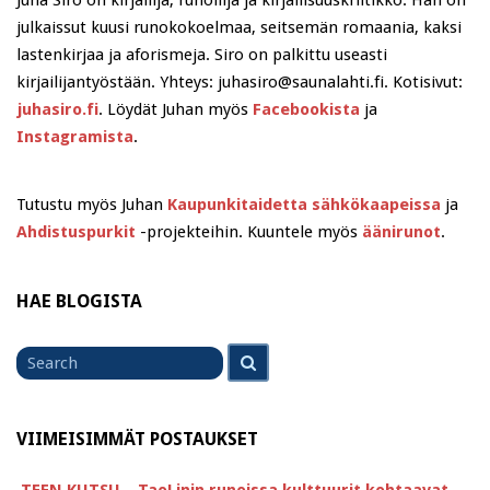
julkaissut kuusi runokokoelmaa, seitsemän romaania, kaksi
lastenkirjaa ja aforismeja. Siro on palkittu useasti
kirjailijantyöstään. Yhteys: juhasiro@saunalahti.fi. Kotisivut:
juhasiro.fi
. Löydät Juhan myös
Facebookista
ja
Instagramista
.
Tutustu myös Juhan
Kaupunkitaidetta sähkökaapeissa
ja
Ahdistuspurkit
-projekteihin. Kuuntele myös
äänirunot
.
HAE BLOGISTA
Search
Search
for
VIIMEISIMMÄT POSTAUKSET
TEEN KUTSU – TaoLinin runoissa kulttuurit kohtaavat