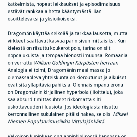
katkelmista, nopeat leikkaukset ja episodimaisuus
estävät rankkaa aihetta kääntymästä liian
osoittelevaksi ja yksioikoiseksi.
Dragomán käyttää selkeää ja tarkkaa lausetta, mutta
virkkeet saattavat kasvaa parin sivun mittaisiksi. Kun
kielestä on riisuttu koukerot pois, tarina on silti
nopealukuista ja tempaa hienosti imuunsa. Romaania
on verrattu
William Goldingin Kärpästen herraan
.
Analogia ei toimi, Dragománin maailmassa jo
olemassaoleva yhteiskunta on kieroutunut ja aikuiset
ovat sitä ylläpitäviä pahiksia. Olennaisimpana erona
on Dragománin kirjallinen hyperbola (liioittelu), joka
saa absurdit mittasuhteet rikkomatta silti
uskottavuuden illuusiota. Jos ideologiasta riisuttu
kerronnallinen sukulainen pitäisi hakea, se olisi
Mikael
Niemen Populaarimusiikkia Vittulajänkältä
.
Valkoisen kuninkaan englanninkielisessä kannessa on