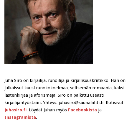
Juha Siro on kirjailija, runoilija ja kirjallisuuskriitikko. Hän on
julkaissut kuusi runokokoelmaa, seitsemän romaania, kaksi
lastenkirjaa ja aforismeja. Siro on palkittu useasti
kirjailijantyöstään. Yhteys: juhasiro@saunalahti.fi. Kotisivut:
juhasiro.fi
. Löydät Juhan myös
Facebookista
ja
Instagramista
.