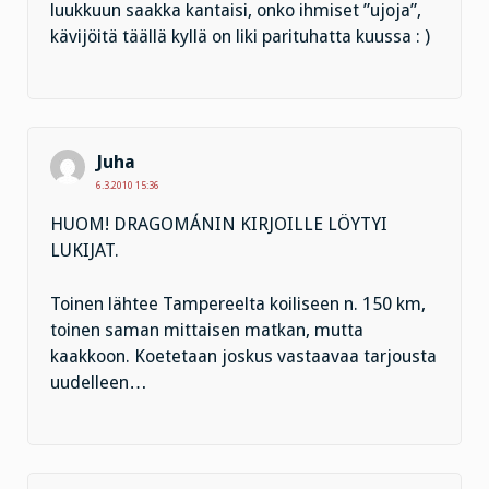
luukkuun saakka kantaisi, onko ihmiset ”ujoja”,
kävijöitä täällä kyllä on liki parituhatta kuussa : )
Juha
6.3.2010 15:36
HUOM! DRAGOMÁNIN KIRJOILLE LÖYTYI
LUKIJAT.
Toinen lähtee Tampereelta koiliseen n. 150 km,
toinen saman mittaisen matkan, mutta
kaakkoon. Koetetaan joskus vastaavaa tarjousta
uudelleen…