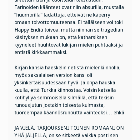
Tarinoiden käänteet ovat niin absurilla, mustalla
”huumorilla” ladattuja, etteivät ne käperry
omaan toivottomuuteensa. Ei tälläiseen voi toki
Happy Endiä toivoa, mutta niinhän se tragedian
käsityksen mukaan on, että katharsiksen
kyyneleet huuhtovat lukijan mielen puhtaaksi ja
entistä kirkkaammaksi.
Kirjan kansia haeskelin netistä mielenkiinnolla,
myös saksalaisen version kansi oli
yksinkertaisuudessaan hyvä. Ja onpa hauska
kuulla, että Turkka kiinnostaa. Voisin katsella
kotihyllyä semmoisella silmällä, että tekisin
runousjutun jostakin toisesta kulmasta,
tuoreempaa käännösrunoutta vaihteeksi… ehkä.
JA VIELÄ, TARJOUKSENI TOINEN ROMAANI ON
YHÄ JÄLJELLÄ, on se sitkeetä vaikka posti sen