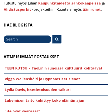
Tutustu myös Juhan
Kaupunkitaidetta sähkökaapeissa
ja
Ahdistuspurkit
-projekteihin. Kuuntele myös
äänirunot
.
HAE BLOGISTA
Search
Search
for
VIIMEISIMMÄT POSTAUKSET
TEEN KUTSU – TaoLinin runoissa kulttuurit kohtaavat
Viggo Wallensköld ja Hypnoottiset sienet
Lydia Davis, itsetietoisuuden taikuri
Lukemisen taito kehittyy koko elämän ajan
”He ovat väärässä”