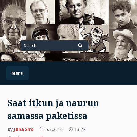
Skip
to
content
Search
for
Search
Menu
Saat itkun ja naurun
samassa paketissa
by
Juha Siro
5.3.2010
13:27