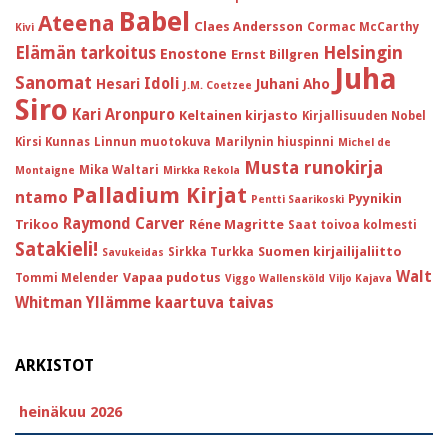
Babel
Ateena
Claes Andersson
Cormac McCarthy
Kivi
Helsingin
Elämän tarkoitus
Enostone
Ernst Billgren
Juha
Sanomat
Idoli
Hesari
Juhani Aho
J.M. Coetzee
Siro
Kari Aronpuro
Keltainen kirjasto
Kirjallisuuden Nobel
Kirsi Kunnas
Linnun muotokuva
Marilynin hiuspinni
Michel de
Musta runokirja
Mika Waltari
Montaigne
Mirkka Rekola
Palladium Kirjat
ntamo
Pyynikin
Pentti Saarikoski
Raymond Carver
Trikoo
Réne Magritte
Saat toivoa kolmesti
Satakieli!
Suomen kirjailijaliitto
Sirkka Turkka
Savukeidas
Walt
Vapaa pudotus
Tommi Melender
Viggo Wallensköld
Viljo Kajava
Whitman
Yllämme kaartuva taivas
ARKISTOT
heinäkuu 2026