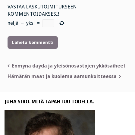
VASTAA LASKUTOIMITUKSEEN
KOMMENTOIDAKSESI!
neljä
−
yksi
=
Artikkelien
Enmyna dayda ja yleisönosastojen ykkösaiheet
selaus
Hämärän maat ja kuolema aamunkoitteessa
JUHA SIRO. MITÄ TAPAHTUU TODELLA.