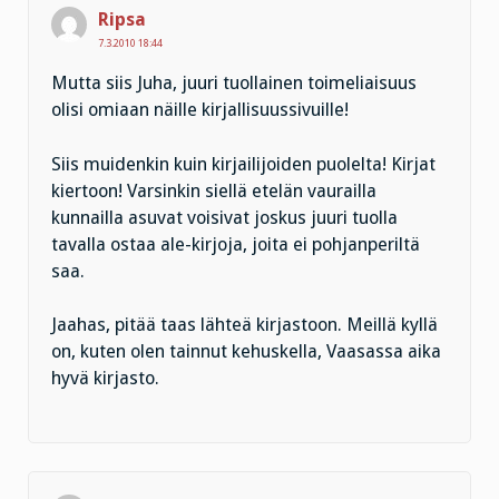
Ripsa
7.3.2010 18:44
Mutta siis Juha, juuri tuollainen toimeliaisuus
olisi omiaan näille kirjallisuussivuille!
Siis muidenkin kuin kirjailijoiden puolelta! Kirjat
kiertoon! Varsinkin siellä etelän vaurailla
kunnailla asuvat voisivat joskus juuri tuolla
tavalla ostaa ale-kirjoja, joita ei pohjanperiltä
saa.
Jaahas, pitää taas lähteä kirjastoon. Meillä kyllä
on, kuten olen tainnut kehuskella, Vaasassa aika
hyvä kirjasto.