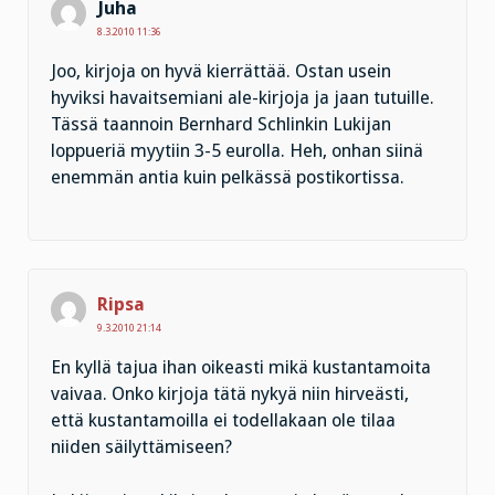
Juha
8.3.2010 11:36
Joo, kirjoja on hyvä kierrättää. Ostan usein
hyviksi havaitsemiani ale-kirjoja ja jaan tutuille.
Tässä taannoin Bernhard Schlinkin Lukijan
loppueriä myytiin 3-5 eurolla. Heh, onhan siinä
enemmän antia kuin pelkässä postikortissa.
Ripsa
9.3.2010 21:14
En kyllä tajua ihan oikeasti mikä kustantamoita
vaivaa. Onko kirjoja tätä nykyä niin hirveästi,
että kustantamoilla ei todellakaan ole tilaa
niiden säilyttämiseen?