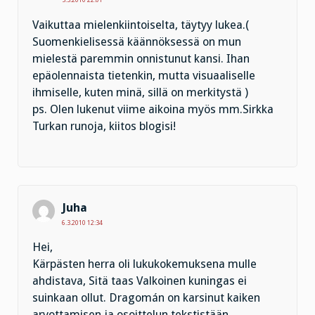
5.3.2010 22:01
Vaikuttaa mielenkiintoiselta, täytyy lukea.(
Suomenkielisessä käännöksessä on mun
mielestä paremmin onnistunut kansi. Ihan
epäolennaista tietenkin, mutta visuaaliselle
ihmiselle, kuten minä, sillä on merkitystä )
ps. Olen lukenut viime aikoina myös mm.Sirkka
Turkan runoja, kiitos blogisi!
Juha
6.3.2010 12:34
Hei,
Kärpästen herra oli lukukokemuksena mulle
ahdistava, Sitä taas Valkoinen kuningas ei
suinkaan ollut. Dragomán on karsinut kaiken
arvottamisen ja osoittelun tekstistään.