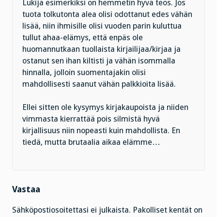
Lukija esimerkiksi on hemmetin hyvä teos. Jos
tuota tolkutonta alea olisi odottanut edes vähän
lisää, niin ihmisille olisi vuoden parin kuluttua
tullut ahaa-elämys, että enpäs ole
huomannutkaan tuollaista kirjailijaa/kirjaa ja
ostanut sen ihan kiltisti ja vähän isommalla
hinnalla, jolloin suomentajakin olisi
mahdollisesti saanut vähän palkkioita lisää.
Ellei sitten ole kysymys kirjakaupoista ja niiden
vimmasta kierrattää pois silmistä hyvä
kirjallisuus niin nopeasti kuin mahdollista. En
tiedä, mutta brutaalia aikaa elämme…
Vastaa
Sähköpostiosoitettasi ei julkaista.
Pakolliset kentät on