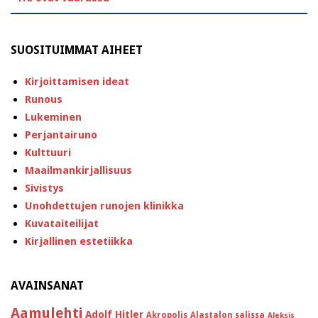
SUOSITUIMMAT AIHEET
Kirjoittamisen ideat
Runous
Lukeminen
Perjantairuno
Kulttuuri
Maailmankirjallisuus
Sivistys
Unohdettujen runojen klinikka
Kuvataiteilijat
Kirjallinen estetiikka
AVAINSANAT
Aamulehti
Adolf Hitler
Akropolis
Alastalon salissa
Aleksis