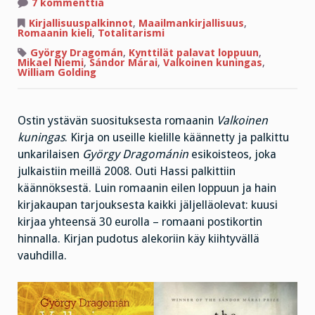
artikkeliin
7 kommenttia
Saat
itkun
Kirjallisuuspalkinnot
,
Maailmankirjallisuus
,
ja
Romaanin kieli
,
Totalitarismi
naurun
samassa
György Dragomán
,
Kynttilät palavat loppuun
,
paketissa
Mikael Niemi
,
Sándor Márai
,
Valkoinen kuningas
,
William Golding
Ostin ystävän suosituksesta romaanin
Valkoinen
kuningas
. Kirja on useille kielille käännetty ja palkittu
unkarilaisen
György Dragománin
esikoisteos, joka
julkaistiin meillä 2008. Outi Hassi palkittiin
käännöksestä. Luin romaanin eilen loppuun ja hain
kirjakaupan tarjouksesta kaikki jäljelläolevat: kuusi
kirjaa yhteensä 30 eurolla – romaani postikortin
hinnalla. Kirjan pudotus alekoriin käy kiihtyvällä
vauhdilla.