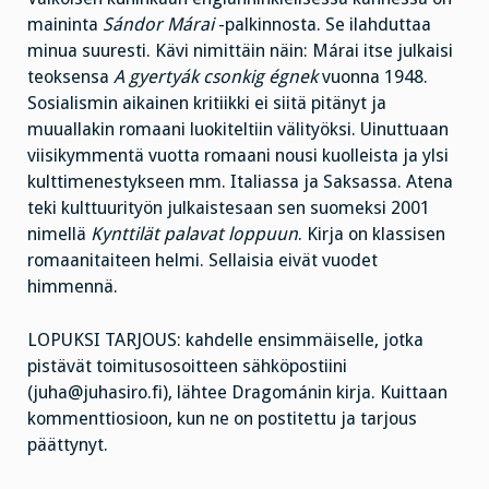
maininta
Sándor Márai
-palkinnosta. Se ilahduttaa
minua suuresti. Kävi nimittäin näin: Márai itse julkaisi
teoksensa
A gyertyák csonkig égnek
vuonna 1948.
Sosialismin aikainen kritiikki ei siitä pitänyt ja
muuallakin romaani luokiteltiin välityöksi. Uinuttuaan
viisikymmentä vuotta romaani nousi kuolleista ja ylsi
kulttimenestykseen mm. Italiassa ja Saksassa. Atena
teki kulttuurityön julkaistesaan sen suomeksi 2001
nimellä
Kynttilät palavat loppuun
. Kirja on klassisen
romaanitaiteen helmi. Sellaisia eivät vuodet
himmennä.
LOPUKSI TARJOUS: kahdelle ensimmäiselle, jotka
pistävät toimitusosoitteen sähköpostiini
(juha@juhasiro.fi), lähtee Dragománin kirja. Kuittaan
kommenttiosioon, kun ne on postitettu ja tarjous
päättynyt.