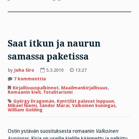
Saat itkun ja naurun
samassa paketissa
by
Juha Siro
5.3.2010
13:27
artikkeliin
7 kommenttia
Saat
itkun
Kirjallisuuspalkinnot
,
Maailmankirjallisuus
,
ja
Romaanin kieli
,
Totalitarismi
naurun
samassa
György Dragomán
,
Kynttilät palavat loppuun
,
paketissa
Mikael Niemi
,
Sándor Márai
,
Valkoinen kuningas
,
William Golding
Ostin ystävän suosituksesta romaanin
Valkoinen
kuningas
. Kirja on useille kielille käännetty ja palkittu