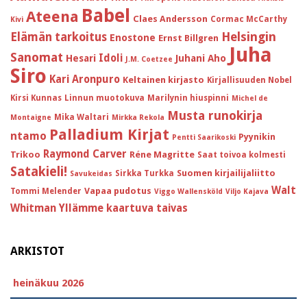
Babel
Ateena
Claes Andersson
Cormac McCarthy
Kivi
Helsingin
Elämän tarkoitus
Enostone
Ernst Billgren
Juha
Sanomat
Idoli
Hesari
Juhani Aho
J.M. Coetzee
Siro
Kari Aronpuro
Keltainen kirjasto
Kirjallisuuden Nobel
Kirsi Kunnas
Linnun muotokuva
Marilynin hiuspinni
Michel de
Musta runokirja
Mika Waltari
Montaigne
Mirkka Rekola
Palladium Kirjat
ntamo
Pyynikin
Pentti Saarikoski
Raymond Carver
Trikoo
Réne Magritte
Saat toivoa kolmesti
Satakieli!
Suomen kirjailijaliitto
Sirkka Turkka
Savukeidas
Walt
Vapaa pudotus
Tommi Melender
Viggo Wallensköld
Viljo Kajava
Whitman
Yllämme kaartuva taivas
ARKISTOT
heinäkuu 2026