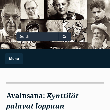
Skip
to
content
Search
for
Search
Menu
Avainsana:
Kynttilät
palavat loppuun