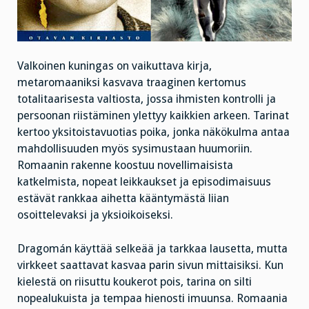
Valkoinen kuningas on vaikuttava kirja,
metaromaaniksi kasvava traaginen kertomus
totalitaarisesta valtiosta, jossa ihmisten kontrolli ja
persoonan riistäminen ylettyy kaikkien arkeen. Tarinat
kertoo yksitoistavuotias poika, jonka näkökulma antaa
mahdollisuuden myös sysimustaan huumoriin.
Romaanin rakenne koostuu novellimaisista
katkelmista, nopeat leikkaukset ja episodimaisuus
estävät rankkaa aihetta kääntymästä liian
osoittelevaksi ja yksioikoiseksi.
Dragomán käyttää selkeää ja tarkkaa lausetta, mutta
virkkeet saattavat kasvaa parin sivun mittaisiksi. Kun
kielestä on riisuttu koukerot pois, tarina on silti
nopealukuista ja tempaa hienosti imuunsa. Romaania