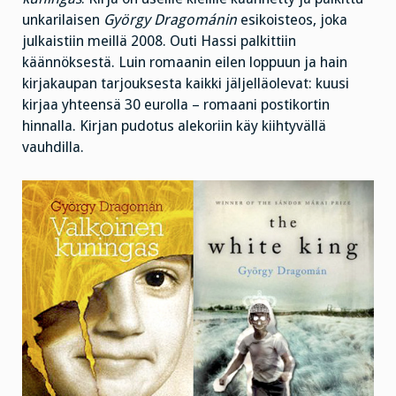
unkarilaisen
György Dragománin
esikoisteos, joka
julkaistiin meillä 2008. Outi Hassi palkittiin
käännöksestä. Luin romaanin eilen loppuun ja hain
kirjakaupan tarjouksesta kaikki jäljelläolevat: kuusi
kirjaa yhteensä 30 eurolla – romaani postikortin
hinnalla. Kirjan pudotus alekoriin käy kiihtyvällä
vauhdilla.