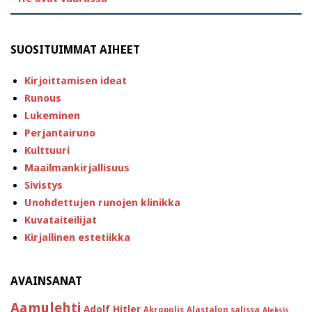
SUOSITUIMMAT AIHEET
Kirjoittamisen ideat
Runous
Lukeminen
Perjantairuno
Kulttuuri
Maailmankirjallisuus
Sivistys
Unohdettujen runojen klinikka
Kuvataiteilijat
Kirjallinen estetiikka
AVAINSANAT
Aamulehti
Adolf Hitler
Akropolis
Alastalon salissa
Aleksis