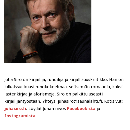
Juha Siro on kirjailija, runoilija ja kirjallisuuskriitikko. Hän on
julkaissut kuusi runokokoelmaa, seitsemän romaania, kaksi
lastenkirjaa ja aforismeja. Siro on palkittu useasti
kirjailijantyöstään. Yhteys: juhasiro@saunalahti.fi. Kotisivut:
juhasiro.fi
. Löydät Juhan myös
Facebookista
ja
Instagramista
.