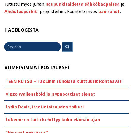
Tutustu myös Juhan
Kaupunkitaidetta sähkökaapeissa
ja
Ahdistuspurkit
-projekteihin. Kuuntele myös
äänirunot
.
HAE BLOGISTA
Search
Search
for
VIIMEISIMMÄT POSTAUKSET
TEEN KUTSU – TaoLinin runoissa kulttuurit kohtaavat
Viggo Wallensköld ja Hypnoottiset sienet
Lydia Davis, itsetietoisuuden taikuri
Lukemisen taito kehittyy koko elämän ajan
”He ovat väärässä”