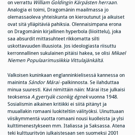
on verrattu
William Goldingin Kärpästen herraan
.
Analogia ei toimi, Dragománin maailmassa jo
olemassaoleva yhteiskunta on kieroutunut ja aikuiset
ovat sitä ylläpitäviä pahiksia. Olennaisimpana erona
on Dragománin kirjallinen hyperbola (liioittelu), joka
saa absurdit mittasuhteet rikkomatta silti
uskottavuuden illuusiota. Jos ideologiasta riisuttu
kerronnallinen sukulainen pitäisi hakea, se olisi
Mikael
Niemen Populaarimusiikkia Vittulajänkältä
.
Valkoisen kuninkaan englanninkielisessä kannessa on
maininta
Sándor Márai
-palkinnosta. Se ilahduttaa
minua suuresti. Kävi nimittäin näin: Márai itse julkaisi
teoksensa
A gyertyák csonkig égnek
vuonna 1948.
Sosialismin aikainen kritiikki ei siitä pitänyt ja
muuallakin romaani luokiteltiin välityöksi. Uinuttuaan
viisikymmentä vuotta romaani nousi kuolleista ja ylsi
kulttimenestykseen mm. Italiassa ja Saksassa. Atena
teki kulttuurityön julkaistesaan sen suomeksi 2001