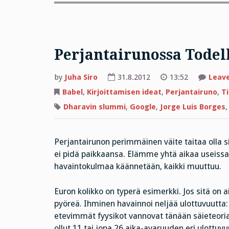
Perjantairunossa Todel
by
Juha Siro
31.8.2012
13:52
Leav
Babel
,
Kirjoittamisen ideat
,
Perjantairuno
,
T
Dharavin slummi
,
Google
,
Jorge Luis Borges
Perjantairunon perimmäinen väite taitaa olla sii
ei pidä paikkaansa. Elämme yhtä aikaa useissa 
havaintokulmaa käännetään, kaikki muuttuu.
Euron kolikko on typerä esimerkki. Jos sitä on ain
pyöreä. Ihminen havainnoi neljää ulottuvuutta:
etevimmät fyysikot vannovat tänään säieteoria
ollut 11 tai jopa 26 aika-avaruuden eri ulottuvu