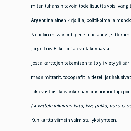
miten tuhansin tavoin todellisuutta voisi vangit
Argentiinalainen kirjailija, politikoimalla mahd
Nobeliin missannut, peilejä pelännyt, sittemm
Jorge Luis B. kirjoittaa valtakunnasta
jossa karttojen tekemisen taito yli viety yli ä
maan mittarit, topografit ja tieteilijät halusivat
joka vastaisi keisarikunnan pinnanmuotoja piina
( kuvittele jokainen katu, kivi, polku, puro ja 
Kun kartta viimein valmistui yksi yhteen,