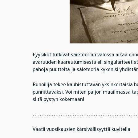
Fyysikot tutkivat säieteorian valossa aikaa enne
avaruuden kaareutumisesta eli singulariteetist
pahoja puutteita ja säieteoria kykenisi yhdist
Runoilija tekee kauhistuttavan yksinkertaisia ha
punnittavaksi. Voi miten paljon maailmassa tapa
siitä pystyn kokemaan!
……………………………………………………
Vaatii vuosikausien kärsivällisyyttä kuvitella