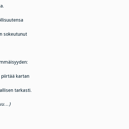
a.
ollisuutensa
in sokeutunut
ärimmäisyyden:
 piirtää kartan
llisen tarkasti.
puu…)