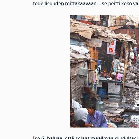
todellisuuden mittakaavaan – se peitti koko va
Iso G. haluaa, että selaat maailmaa ruudultasi,