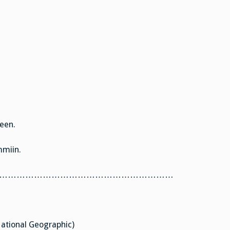
,
teen.
mmiin.
……………………………………………………
National Geographic)