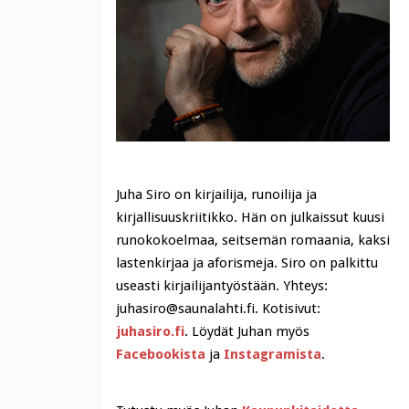
Juha Siro on kirjailija, runoilija ja
kirjallisuuskriitikko. Hän on julkaissut kuusi
runokokoelmaa, seitsemän romaania, kaksi
lastenkirjaa ja aforismeja. Siro on palkittu
useasti kirjailijantyöstään. Yhteys:
juhasiro@saunalahti.fi. Kotisivut:
juhasiro.fi
. Löydät Juhan myös
Facebookista
ja
Instagramista
.