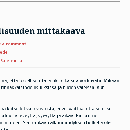
lisuuden mittakaava
on
e a comment
Perjantairunossa
Todellisuuden
iede
mittakaava
,
Säieteoria
nä, että todellisuutta ei ole, eikä sitä voi kuvata. Mikään
rinnakkaistodellisuuksissa ja niiden väleissä. Kun
a katsellut vain viistosta, ei voi väittää, että se olisi
 pituutta leveyttä, syvyyttä ja aikaa. Pallomme
n nimeen. Sen mukaan alkuräjähdyksen hetkellä olisi
utta.