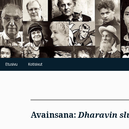
Skip
to
content
Etusivu
Kotisivut
Avainsana:
Dharavin s