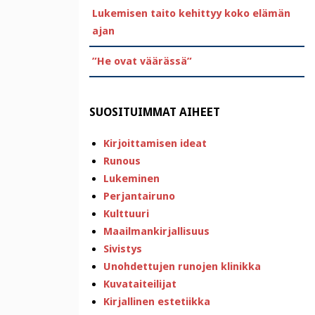
Lukemisen taito kehittyy koko elämän
ajan
”He ovat väärässä”
SUOSITUIMMAT AIHEET
Kirjoittamisen ideat
Runous
Lukeminen
Perjantairuno
Kulttuuri
Maailmankirjallisuus
Sivistys
Unohdettujen runojen klinikka
Kuvataiteilijat
Kirjallinen estetiikka