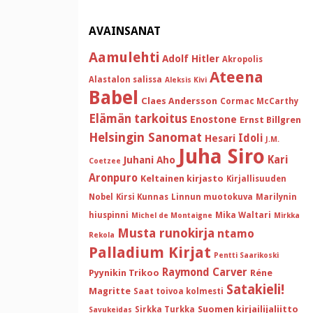
AVAINSANAT
Aamulehti
Adolf Hitler
Akropolis
Ateena
Alastalon salissa
Aleksis Kivi
Babel
Claes Andersson
Cormac McCarthy
Elämän tarkoitus
Enostone
Ernst Billgren
Helsingin Sanomat
Idoli
Hesari
J.M.
Juha Siro
Kari
Juhani Aho
Coetzee
Aronpuro
Keltainen kirjasto
Kirjallisuuden
Nobel
Kirsi Kunnas
Linnun muotokuva
Marilynin
hiuspinni
Mika Waltari
Michel de Montaigne
Mirkka
Musta runokirja
ntamo
Rekola
Palladium Kirjat
Pentti Saarikoski
Raymond Carver
Pyynikin Trikoo
Réne
Satakieli!
Magritte
Saat toivoa kolmesti
Suomen kirjailijaliitto
Sirkka Turkka
Savukeidas