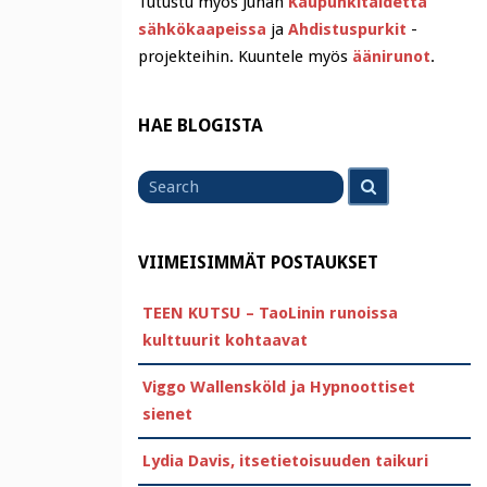
Tutustu myös Juhan
Kaupunkitaidetta
sähkökaapeissa
ja
Ahdistuspurkit
-
projekteihin. Kuuntele myös
äänirunot
.
HAE BLOGISTA
Search
Search
for
VIIMEISIMMÄT POSTAUKSET
TEEN KUTSU – TaoLinin runoissa
kulttuurit kohtaavat
Viggo Wallensköld ja Hypnoottiset
sienet
Lydia Davis, itsetietoisuuden taikuri