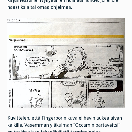
kirjamessuille. Nykyään en hulinaan lähde, jollei ole
haastiksia tai omaa ohjelmaa.
Kuvittelen, että Fingerporin kuva ei hevin aukea aivan
kaikille. Vasemman yläkulman ”Occamin partaveitsi”