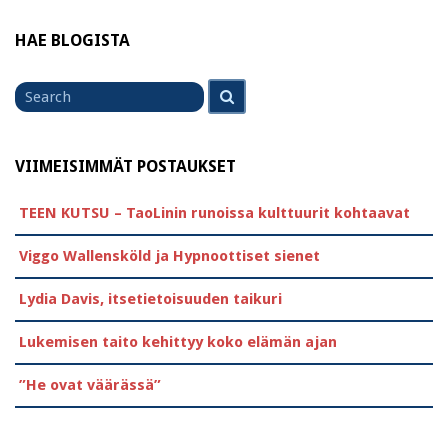
HAE BLOGISTA
Search
Search
for
VIIMEISIMMÄT POSTAUKSET
TEEN KUTSU – TaoLinin runoissa kulttuurit kohtaavat
Viggo Wallensköld ja Hypnoottiset sienet
Lydia Davis, itsetietoisuuden taikuri
Lukemisen taito kehittyy koko elämän ajan
”He ovat väärässä”