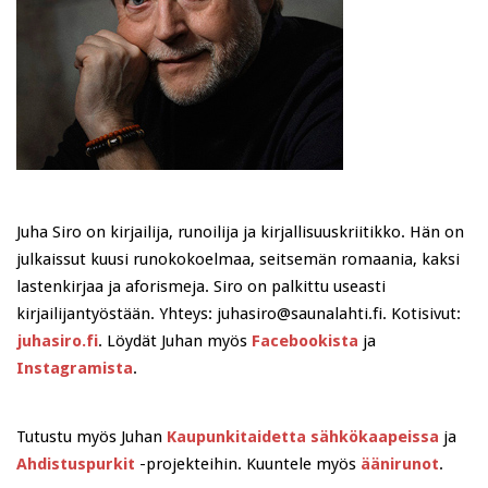
Juha Siro on kirjailija, runoilija ja kirjallisuuskriitikko. Hän on
julkaissut kuusi runokokoelmaa, seitsemän romaania, kaksi
lastenkirjaa ja aforismeja. Siro on palkittu useasti
kirjailijantyöstään. Yhteys: juhasiro@saunalahti.fi. Kotisivut:
juhasiro.fi
. Löydät Juhan myös
Facebookista
ja
Instagramista
.
Tutustu myös Juhan
Kaupunkitaidetta sähkökaapeissa
ja
Ahdistuspurkit
-projekteihin. Kuuntele myös
äänirunot
.