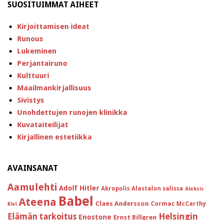
SUOSITUIMMAT AIHEET
Kirjoittamisen ideat
Runous
Lukeminen
Perjantairuno
Kulttuuri
Maailmankirjallisuus
Sivistys
Unohdettujen runojen klinikka
Kuvataiteilijat
Kirjallinen estetiikka
AVAINSANAT
Aamulehti
Adolf Hitler
Akropolis
Alastalon salissa
Aleksis
Babel
Ateena
Claes Andersson
Cormac McCarthy
Kivi
Helsingin
Elämän tarkoitus
Enostone
Ernst Billgren