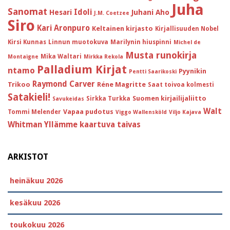
Juha
Sanomat
Idoli
Hesari
Juhani Aho
J.M. Coetzee
Siro
Kari Aronpuro
Keltainen kirjasto
Kirjallisuuden Nobel
Kirsi Kunnas
Linnun muotokuva
Marilynin hiuspinni
Michel de
Musta runokirja
Mika Waltari
Montaigne
Mirkka Rekola
Palladium Kirjat
ntamo
Pyynikin
Pentti Saarikoski
Raymond Carver
Trikoo
Réne Magritte
Saat toivoa kolmesti
Satakieli!
Suomen kirjailijaliitto
Sirkka Turkka
Savukeidas
Walt
Vapaa pudotus
Tommi Melender
Viggo Wallensköld
Viljo Kajava
Whitman
Yllämme kaartuva taivas
ARKISTOT
heinäkuu 2026
kesäkuu 2026
toukokuu 2026