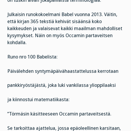
on tuskin aivan jokapäiväistä terminologiaa.
Julkaisin runokokoelmani Babel vuonna 2013. Väitin,
että kirjan 365 tekstiä kehivät sisäänsä koko
kaikkeuden ja valaisevat kaikki maailman mahdolliset
kysymykset. Näin on myös Occamin partaveitsen
kohdalla.
Runo nro 100 Babelista:
Päivälehden syntymäpäivähaastattelussa kerrotaan
pankkiryöstäjästä, joka luki vankilassa ylioppilaaksi
ja kiinnostui matematiikasta:
”Törmäsin käsitteeseen Occamin partaveitsestä.
Se tarkoittaa ajattelua, jossa epäoleellinen karsitaan,