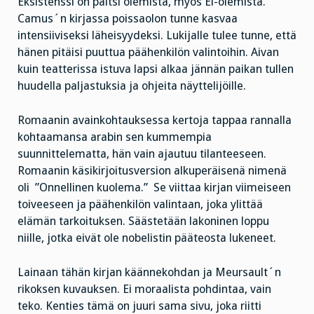
Eksistenssi on paitsi olemista, myös Ei-olemista.
Camus´n kirjassa poissaolon tunne kasvaa
intensiiviseksi läheisyydeksi. Lukijalle tulee tunne, että
hänen pitäisi puuttua päähenkilön valintoihin. Aivan
kuin teatterissa istuva lapsi alkaa jännän paikan tullen
huudella paljastuksia ja ohjeita näyttelijöille.
Romaanin avainkohtauksessa kertoja tappaa rannalla
kohtaamansa arabin sen kummempia
suunnittelematta, hän vain ajautuu tilanteeseen.
Romaanin käsikirjoitusversion alkuperäisenä nimenä
oli ”Onnellinen kuolema.” Se viittaa kirjan viimeiseen
toiveeseen ja päähenkilön valintaan, joka ylittää
elämän tarkoituksen. Säästetään lakoninen loppu
niille, jotka eivät ole nobelistin pääteosta lukeneet.
Lainaan tähän kirjan käännekohdan ja Meursault´n
rikoksen kuvauksen. Ei moraalista pohdintaa, vain
teko. Kenties tämä on juuri sama sivu, joka riitti