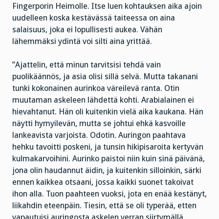
Fingerporin Heimolle. Itse luen kohtauksen aika ajoin
uudelleen koska kestävässä taiteessa on aina
salaisuus, joka ei lopullisesti aukea. Vähän
lähemmäksi ydintä voi silti aina yrittää.
”Ajattelin, että minun tarvitsisi tehdä vain
puolikäännös, ja asia olisi sillä selvä. Mutta takanani
tunki kokonainen aurinkoa väreilevä ranta. Otin
muutaman askeleen lähdettä kohti. Arabialainen ei
hievahtanut. Hän oli kuitenkin vielä aika kaukana. Hän
näytti hymyilevän, mutta se johtui ehkä kasvoille
lankeavista varjoista. Odotin. Auringon paahtava
hehku tavoitti poskeni, ja tunsin hikipisaroita kertyvän
kulmakarvoihini. Aurinko paistoi niin kuin sinä päivänä,
jona olin haudannut äidin, ja kuitenkin silloinkin, särki
ennen kaikkea otsaani, jossa kaikki suonet takoivat
ihon alla. Tuon paahteen vuoksi, jota en enää kestänyt,
liikahdin eteenpäin. Tiesin, että se oli typerää, etten
vapautuisi auringosta askelen verran siirtymällä.