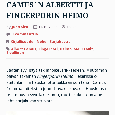
CAMUS´N ALBERTTI JA
FINGERPORIN HEIMO
by
Juha Siro
14.10.2009
18:30
artikkeliin
3 kommenttia
CAMUS
´N
Kirjallisuuden Nobel
,
Sarjakuvat
ALBERTTI
JA
Albert Camus
,
Fingerpori
,
Heimo
,
Meursault
,
FINGERPORIN
Sivullinen
HEIMO
Saatan syyllistyä tekijänoikeusrikkeeseen. Muutaman
päivän takainen
Fingerporin Heimo
Hesarissa oli
kuitenkin niin hauska, että tuikkaan sen tähän Camus
´n romaanitekstiin johdattavaksi kuvaksi. Hauskuus ei
tee minusta syyntakeetonta, mutta koko jutun aihe
lähti sarjakuvan stripistä.