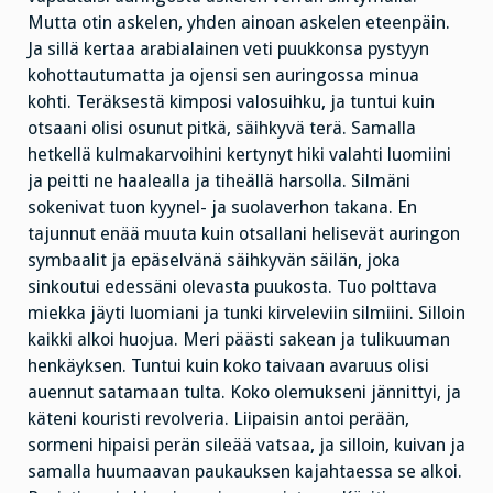
Mutta otin askelen, yhden ainoan askelen eteenpäin.
Ja sillä kertaa arabialainen veti puukkonsa pystyyn
kohottautumatta ja ojensi sen auringossa minua
kohti. Teräksestä kimposi valosuihku, ja tuntui kuin
otsaani olisi osunut pitkä, säihkyvä terä. Samalla
hetkellä kulmakarvoihini kertynyt hiki valahti luomiini
ja peitti ne haalealla ja tiheällä harsolla. Silmäni
sokenivat tuon kyynel- ja suolaverhon takana. En
tajunnut enää muuta kuin otsallani helisevät auringon
symbaalit ja epäselvänä säihkyvän säilän, joka
sinkoutui edessäni olevasta puukosta. Tuo polttava
miekka jäyti luomiani ja tunki kirveleviin silmiini. Silloin
kaikki alkoi huojua. Meri päästi sakean ja tulikuuman
henkäyksen. Tuntui kuin koko taivaan avaruus olisi
auennut satamaan tulta. Koko olemukseni jännittyi, ja
käteni kouristi revolveria. Liipaisin antoi perään,
sormeni hipaisi perän sileää vatsaa, ja silloin, kuivan ja
samalla huumaavan paukauksen kajahtaessa se alkoi.