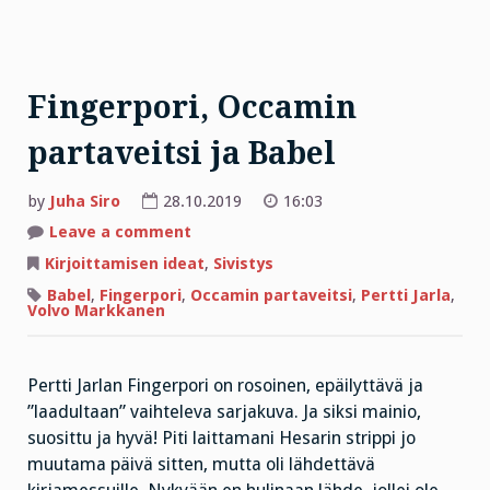
Fingerpori, Occamin
partaveitsi ja Babel
by
Juha Siro
28.10.2019
16:03
on
Leave a comment
Fingerpori,
Occamin
Kirjoittamisen ideat
,
Sivistys
partaveitsi
ja
Babel
,
Fingerpori
,
Occamin partaveitsi
,
Pertti Jarla
,
Babel
Volvo Markkanen
Pertti Jarlan Fingerpori on rosoinen, epäilyttävä ja
”laadultaan” vaihteleva sarjakuva. Ja siksi mainio,
suosittu ja hyvä! Piti laittamani Hesarin strippi jo
muutama päivä sitten, mutta oli lähdettävä