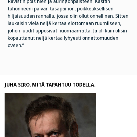
Ravistin pois hien ja auringonpaisteen. Käsitin
tuhonneeni päivän tasapainon, poikkeuksellisen
hiljaisuuden rannalla, jossa olin ollut onnellinen. Sitten
laukaisin vielä neljä kertaa elottomaan ruumiiseen,
johon luodit upposivat huomaamatta. Ja oli kuin olisin
kopauttanut neljä kertaa lyhyesti onnettomuuden
oveen.”
JUHA SIRO. MITÄ TAPAHTUU TODELLA.