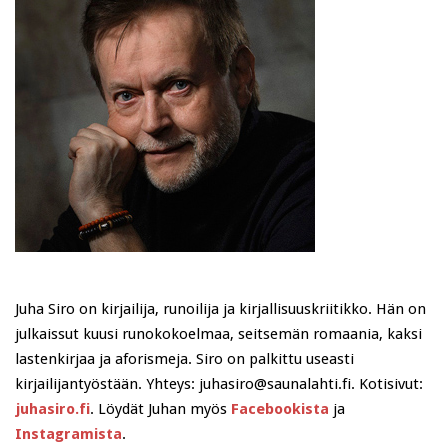
Juha Siro on kirjailija, runoilija ja kirjallisuuskriitikko. Hän on
julkaissut kuusi runokokoelmaa, seitsemän romaania, kaksi
lastenkirjaa ja aforismeja. Siro on palkittu useasti
kirjailijantyöstään. Yhteys: juhasiro@saunalahti.fi. Kotisivut:
juhasiro.fi
. Löydät Juhan myös
Facebookista
ja
Instagramista
.