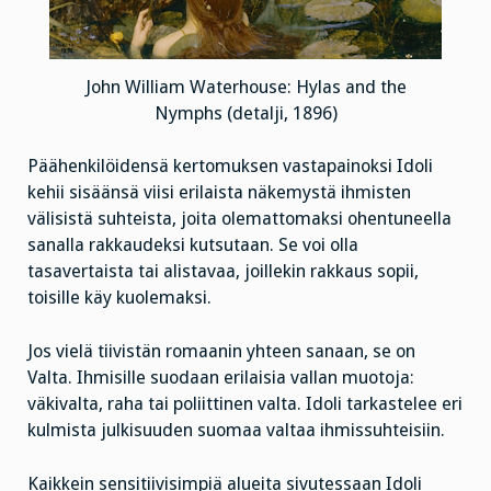
John William Waterhouse: Hylas and the
Nymphs (detalji, 1896)
Päähenkilöidensä kertomuksen vastapainoksi Idoli
kehii sisäänsä viisi erilaista näkemystä ihmisten
välisistä suhteista, joita olemattomaksi ohentuneella
sanalla rakkaudeksi kutsutaan. Se voi olla
tasavertaista tai alistavaa, joillekin rakkaus sopii,
toisille käy kuolemaksi.
Jos vielä tiivistän romaanin yhteen sanaan, se on
Valta. Ihmisille suodaan erilaisia vallan muotoja:
väkivalta, raha tai poliittinen valta. Idoli tarkastelee eri
kulmista julkisuuden suomaa valtaa ihmissuhteisiin.
Kaikkein sensitiivisimpiä alueita sivutessaan Idoli