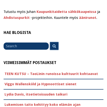
Tutustu myös Juhan
Kaupunkitaidetta sähkökaapeissa
ja
Ahdistuspurkit
-projekteihin. Kuuntele myös
äänirunot
.
HAE BLOGISTA
Search
Search
for
VIIMEISIMMÄT POSTAUKSET
TEEN KUTSU – TaoLinin runoissa kulttuurit kohtaavat
Viggo Wallensköld ja Hypnoottiset sienet
Lydia Davis, itsetietoisuuden taikuri
Lukemisen taito kehittyy koko elämän ajan