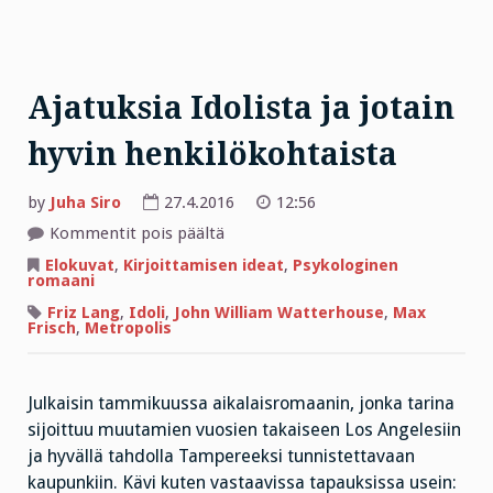
Ajatuksia Idolista ja jotain
hyvin henkilökohtaista
by
Juha Siro
27.4.2016
12:56
artikkelissa
Kommentit pois päältä
Ajatuksia
Idolista
Elokuvat
,
Kirjoittamisen ideat
,
Psykologinen
ja
romaani
jotain
hyvin
Friz Lang
,
Idoli
,
John William Watterhouse
,
Max
henkilökohtaista
Frisch
,
Metropolis
Julkaisin tammikuussa aikalaisromaanin, jonka tarina
sijoittuu muutamien vuosien takaiseen Los Angelesiin
ja hyvällä tahdolla Tampereeksi tunnistettavaan
kaupunkiin. Kävi kuten vastaavissa tapauksissa usein: