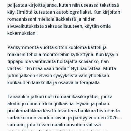
paljastaa kirjoittajansa, kuten niin useassa tekstissä
käy. Ilmiötä kutsutaan autobiografiaksi. Kun kirjoitan
romaanissani mielialalääkkeistä ja niiden
sivuvaikutuksista seksuaalisuuteen, käytän omia
kokemuksiani.
Parikymmentä vuotta sitten kuolema kätteli ja
makasin teholla monitoreihin kytkettynä. Kun kysyin
tippapulloa vaihtavalta hoitajalta selviänkö, hän
vastasi: ”En mää vaan tiedä.” Nyt naurattaa. Mutta
jutun jälkeen selvisin syvyyksistä vain yhdeksän
kuukauden lääkkeillä ja osaavalla terapialla.
Tänäänkin jatkuu uusi romaanikäsikirjoitus, jonka
aloitin jo ennen Idolin julkaisua. Hyvän ja pahan
problematiikkaa käsittelevä teos haukkaa historiasta
sadankolmen vuoden siivun ja päätyy vuoteen 2026 –
samaan, jota kuvaa maailmansotien välissä