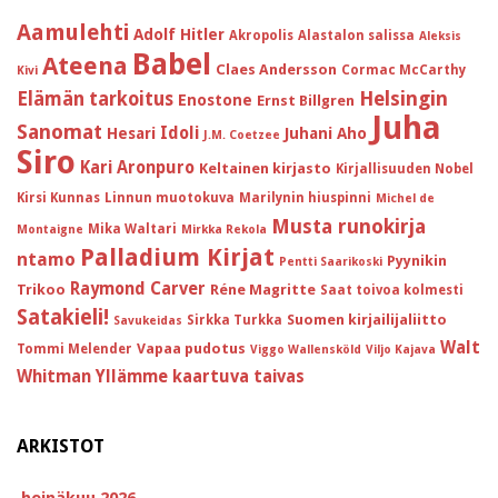
Aamulehti
Adolf Hitler
Akropolis
Alastalon salissa
Aleksis
Babel
Ateena
Claes Andersson
Cormac McCarthy
Kivi
Helsingin
Elämän tarkoitus
Enostone
Ernst Billgren
Juha
Sanomat
Idoli
Hesari
Juhani Aho
J.M. Coetzee
Siro
Kari Aronpuro
Keltainen kirjasto
Kirjallisuuden Nobel
Kirsi Kunnas
Linnun muotokuva
Marilynin hiuspinni
Michel de
Musta runokirja
Mika Waltari
Montaigne
Mirkka Rekola
Palladium Kirjat
ntamo
Pyynikin
Pentti Saarikoski
Raymond Carver
Trikoo
Réne Magritte
Saat toivoa kolmesti
Satakieli!
Suomen kirjailijaliitto
Sirkka Turkka
Savukeidas
Walt
Vapaa pudotus
Tommi Melender
Viggo Wallensköld
Viljo Kajava
Whitman
Yllämme kaartuva taivas
ARKISTOT
heinäkuu 2026