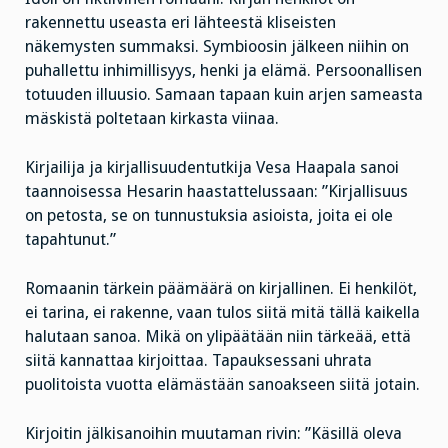
rakennettu useasta eri lähteestä kliseisten
näkemysten summaksi. Symbioosin jälkeen niihin on
puhallettu inhimillisyys, henki ja elämä. Persoonallisen
totuuden illuusio. Samaan tapaan kuin arjen sameasta
mäskistä poltetaan kirkasta viinaa.
Kirjailija ja kirjallisuudentutkija Vesa Haapala sanoi
taannoisessa Hesarin haastattelussaan: ”Kirjallisuus
on petosta, se on tunnustuksia asioista, joita ei ole
tapahtunut.”
Romaanin tärkein päämäärä on kirjallinen. Ei henkilöt,
ei tarina, ei rakenne, vaan tulos siitä mitä tällä kaikella
halutaan sanoa. Mikä on ylipäätään niin tärkeää, että
siitä kannattaa kirjoittaa. Tapauksessani uhrata
puolitoista vuotta elämästään sanoakseen siitä jotain.
Kirjoitin jälkisanoihin muutaman rivin: ”Käsillä oleva