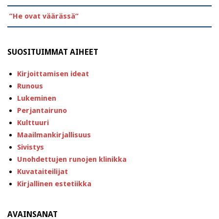
”He ovat väärässä”
SUOSITUIMMAT AIHEET
Kirjoittamisen ideat
Runous
Lukeminen
Perjantairuno
Kulttuuri
Maailmankirjallisuus
Sivistys
Unohdettujen runojen klinikka
Kuvataiteilijat
Kirjallinen estetiikka
AVAINSANAT