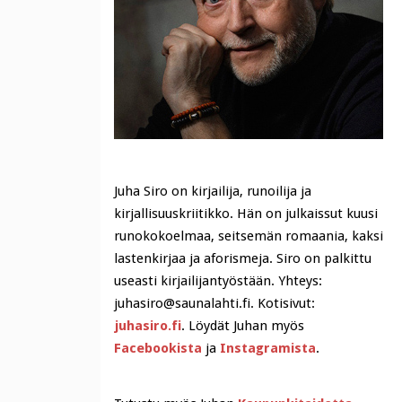
Juha Siro on kirjailija, runoilija ja
kirjallisuuskriitikko. Hän on julkaissut kuusi
runokokoelmaa, seitsemän romaania, kaksi
lastenkirjaa ja aforismeja. Siro on palkittu
useasti kirjailijantyöstään. Yhteys:
juhasiro@saunalahti.fi. Kotisivut:
juhasiro.fi
. Löydät Juhan myös
Facebookista
ja
Instagramista
.