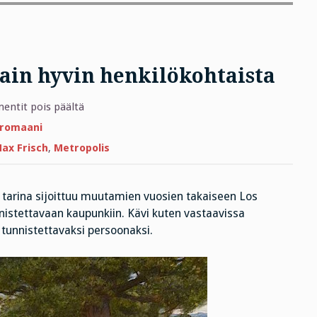
otain hyvin henkilökohtaista
artikkelissa
ntit pois päältä
Ajatuksia
Idolista
 romaani
ja
jotain
ax Frisch
,
Metropolis
hyvin
henkilökohtaista
 tarina sijoittuu muutamien vuosien takaiseen Los
nistettavaan kaupunkiin. Kävi kuten vastaavissa
n tunnistettavaksi persoonaksi.