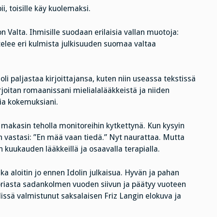
ii, toisille käy kuolemaksi.
n Valta. Ihmisille suodaan erilaisia vallan muotoja:
kastelee eri kulmista julkisuuden suomaa valtaa
oli paljastaa kirjoittajansa, kuten niin useassa tekstissä
rjoitan romaanissani mielialalääkkeistä ja niiden
ia kokemuksiani.
 makasin teholla monitoreihin kytkettynä. Kun kysyin
än vastasi: ”En mää vaan tiedä.” Nyt naurattaa. Mutta
n kuukauden lääkkeillä ja osaavalla terapialla.
ka aloitin jo ennen Idolin julkaisua. Hyvän ja pahan
oriasta sadankolmen vuoden siivun ja päätyy vuoteen
ssä valmistunut saksalaisen Friz Langin elokuva ja