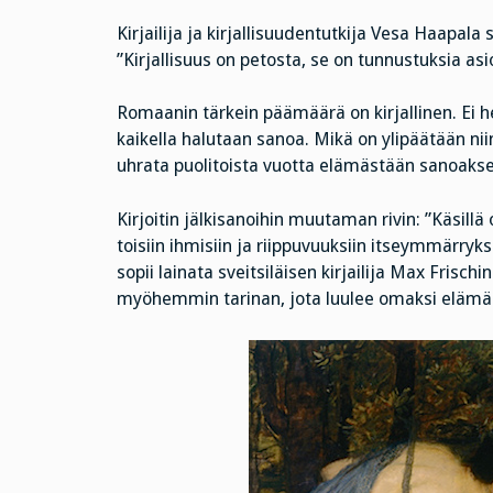
Kirjailija ja kirjallisuudentutkija Vesa Haapal
”Kirjallisuus on petosta, se on tunnustuksia asio
Romaanin tärkein päämäärä on kirjallinen. Ei henk
kaikella halutaan sanoa. Mikä on ylipäätään nii
uhrata puolitoista vuotta elämästään sanoaksee
Kirjoitin jälkisanoihin muutaman rivin: ”Käsil
toisiin ihmisiin ja riippuvuuksiin itseymmärr
sopii lainata sveitsiläisen kirjailija Max Frisc
myöhemmin tarinan, jota luulee omaksi elämä