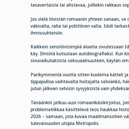
tasavertaista tai alistavaa, joillekin rakkaus sop
Jos vielä tiivistän romaanin yhteen sanaan, se o
väkivalta, raha tai poliittinen valta. Idoli tar
ihmissuhteisiin.
Kaikkein sensitiivisimpiä alueita sivutessaan Id
käy. Ilmiötä kutsutaan autobiografiaksi. Kun ki
sivuvaikutuksista seksuaalisuuteen, käytän om
Parikymmentä vuotta sitten kuolema kätteli ja
tippapulloa vaihtavalta hoitajalta selviänkö, h
jutun jälkeen selvisin syvyyksistä vain yhdeksä
Tänäänkin jatkuu uusi romaanikäsikirjoitus, jon
problematiikkaa käsittelevä teos haukkaa hist
2026 – samaan, jota kuvaa maailmansotien väli
tulevaisuuden utopia Metropolis.