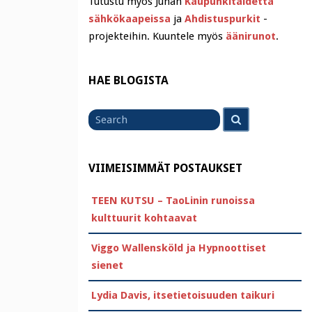
Tutustu myös Juhan
Kaupunkitaidetta
sähkökaapeissa
ja
Ahdistuspurkit
-
projekteihin. Kuuntele myös
äänirunot
.
HAE BLOGISTA
Search
Search
for
VIIMEISIMMÄT POSTAUKSET
TEEN KUTSU – TaoLinin runoissa
kulttuurit kohtaavat
Viggo Wallensköld ja Hypnoottiset
sienet
Lydia Davis, itsetietoisuuden taikuri