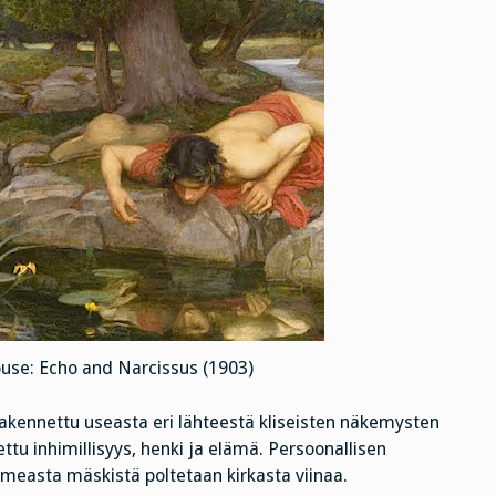
use: Echo and Narcissus (1903)
n rakennettu useasta eri lähteestä kliseisten näkemysten
tu inhimillisyys, henki ja elämä. Persoonallisen
ameasta mäskistä poltetaan kirkasta viinaa.