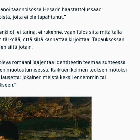
a sanoi taannoisessa Hesarin haastattelussaan:
ista, joita ei ole tapahtunut.”
ilöt, ei tarina, ei rakenne, vaan tulos siitä mitä tällä
n tärkeää, että siitä kannattaa kirjoittaa. Tapauksessani
n siitä jotain.
lä oleva romaani laajentaa identiteetin teemaa suhteessa
yksen muotoutumisessa. Kaikkien kolmen teoksen motoksi
hin lausetta: Jokainen meistä keksii ennemmin tai
kseen.”