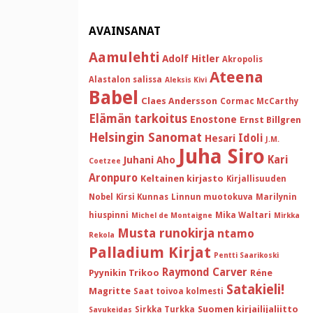
AVAINSANAT
Aamulehti
Adolf Hitler
Akropolis
Ateena
Alastalon salissa
Aleksis Kivi
Babel
Claes Andersson
Cormac McCarthy
Elämän tarkoitus
Enostone
Ernst Billgren
Helsingin Sanomat
Idoli
Hesari
J.M.
Juha Siro
Kari
Juhani Aho
Coetzee
Aronpuro
Keltainen kirjasto
Kirjallisuuden
Nobel
Kirsi Kunnas
Linnun muotokuva
Marilynin
hiuspinni
Mika Waltari
Michel de Montaigne
Mirkka
Musta runokirja
ntamo
Rekola
Palladium Kirjat
Pentti Saarikoski
Raymond Carver
Pyynikin Trikoo
Réne
Satakieli!
Magritte
Saat toivoa kolmesti
Suomen kirjailijaliitto
Sirkka Turkka
Savukeidas