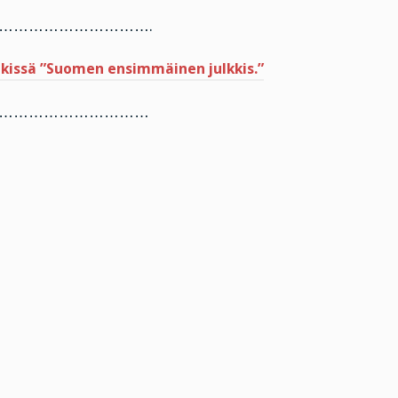
………………………….
nkissä ”Suomen ensimmäinen julkkis.”
…………………………