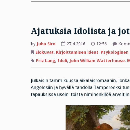
Ajatuksia Idolista ja j
by
Juha Siro
27.4.2016
12:56
Komme
Elokuvat
,
Kirjoittamisen ideat
,
Psykologinen
Friz Lang
,
Idoli
,
John William Watterhouse
,
M
Julkaisin tammikuussa aikalaisromaanin, jonka
Angelesiin ja hyvällä tahdolla Tampereeksi tun
tapauksissa usein: toista nimihenkilöä arveltii