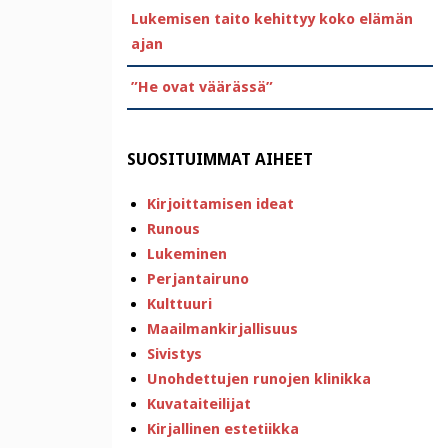
Lukemisen taito kehittyy koko elämän
ajan
”He ovat väärässä”
SUOSITUIMMAT AIHEET
Kirjoittamisen ideat
Runous
Lukeminen
Perjantairuno
Kulttuuri
Maailmankirjallisuus
Sivistys
Unohdettujen runojen klinikka
Kuvataiteilijat
Kirjallinen estetiikka