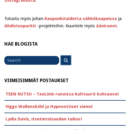
Instagramista
.
Tutustu myös Juhan
Kaupunkitaidetta sähkökaapeissa
ja
Ahdistuspurkit
-projekteihin. Kuuntele myös
äänirunot
.
HAE BLOGISTA
Search
Search
for
VIIMEISIMMÄT POSTAUKSET
TEEN KUTSU – TaoLinin runoissa kulttuurit kohtaavat
Viggo Wallensköld ja Hypnoottiset sienet
Lydia Davis, itsetietoisuuden taikuri