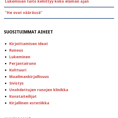
Lukemisen taito kehittyy koko elämän ajan
”He ovat väärässä”
SUOSITUIMMAT AIHEET
Kirjoittamisen ideat
Runous
Lukeminen
Perjantairuno
Kulttuuri
Maailmankirjallisuus
Sivistys
Unohdettujen runojen klinikka
Kuvataiteilijat
Kirjallinen estetiikka