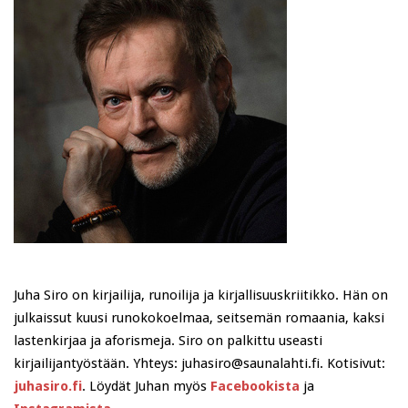
Juha Siro on kirjailija, runoilija ja kirjallisuuskriitikko. Hän on
julkaissut kuusi runokokoelmaa, seitsemän romaania, kaksi
lastenkirjaa ja aforismeja. Siro on palkittu useasti
kirjailijantyöstään. Yhteys: juhasiro@saunalahti.fi. Kotisivut:
juhasiro.fi
. Löydät Juhan myös
Facebookista
ja