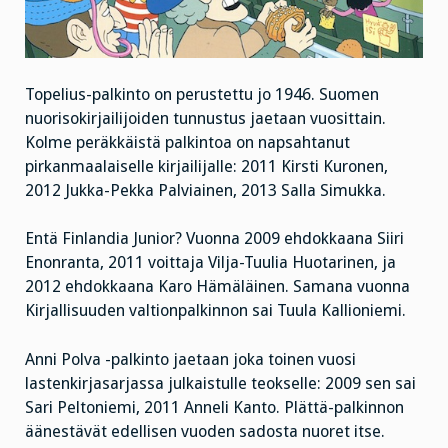
Topelius-palkinto on perustettu jo 1946. Suomen
nuorisokirjailijoiden tunnustus jaetaan vuosittain.
Kolme peräkkäistä palkintoa on napsahtanut
pirkanmaalaiselle kirjailijalle: 2011 Kirsti Kuronen,
2012 Jukka-Pekka Palviainen, 2013 Salla Simukka.
Entä Finlandia Junior? Vuonna 2009 ehdokkaana Siiri
Enonranta, 2011 voittaja Vilja-Tuulia Huotarinen, ja
2012 ehdokkaana Karo Hämäläinen. Samana vuonna
Kirjallisuuden valtionpalkinnon sai Tuula Kallioniemi.
Anni Polva -palkinto jaetaan joka toinen vuosi
lastenkirjasarjassa julkaistulle teokselle: 2009 sen sai
Sari Peltoniemi, 2011 Anneli Kanto. Plättä-palkinnon
äänestävät edellisen vuoden sadosta nuoret itse.