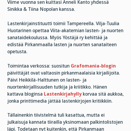
Viime vuonna sen kuittasi Anneli Kanto yhdessä
Sinikka & Tiina Nopolan kanssa.
Lastenkirjainstituutti toimii Tampereella. Vilja-Tuulia
Huotarinen opettaa Viita-akatemian lasten- ja nuorten
sanataidekoulussa. Myös
Yöstäjä ry kehittää ja
edistää Pirkanmaalla lasten ja nuorten sanataiteen
opetusta.
Toimintaa verkossa: suositun
Grafomania-blogin
päivittäjät ovat valtaosin pirkanmaalaisia kirjailijoita.
Päivi Heikkilä-Halttunen on lasten- ja
nuortenkirjallisuuden tutkija ja kriitikko. Hänen
kattava bloginsa
Lastenkirjahylly
korvaa sitä aukkoa,
jonka printtimedia jättää lastenkirjojen kritiikkiin.
Tällainenkin tiivistelmä tuli kasattua, mutta ei
julkaisuja kannata tiirailla yksinomaan palkintolistojen
läpi. Todetaan nyt kuitenkin, että Pirkanmaan