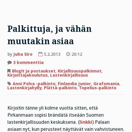
Palkittuja, ja vähän
muutakin asiaa
by
Juha Siro
5.2.2013
20:12
artikkeliin
3 kommenttia
Palkittuja,
ja
Blogit ja postaukset
,
Kirjallisuuspalkinnot
,
vähän
Kirjoittajakoulutus
,
Lastenkirjallisuus
muutakin
asiaa
Anni Polva -palkinto
,
Finlandia Junior
,
Grafomania
,
Lastenkirjahylly
,
Plättä-palkinto
,
Topelius-palkinto
Kirjoitin tänne yli kolme vuotta sitten, että
Pirkanmaan sopisi brändätä itseään Suomen
lastenkirjallisuuden keskuksena. (
linkki
) Palaan
asiaan nyt, kun perusteet näyttävät vain vahvistuneen.