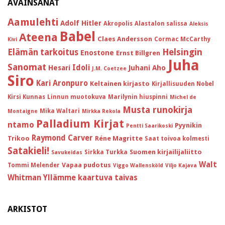
AVAINSANAT
Aamulehti
Adolf Hitler
Akropolis
Alastalon salissa
Aleksis
Babel
Ateena
Claes Andersson
Cormac McCarthy
Kivi
Helsingin
Elämän tarkoitus
Enostone
Ernst Billgren
Juha
Sanomat
Idoli
Hesari
Juhani Aho
J.M. Coetzee
Siro
Kari Aronpuro
Keltainen kirjasto
Kirjallisuuden Nobel
Kirsi Kunnas
Linnun muotokuva
Marilynin hiuspinni
Michel de
Musta runokirja
Mika Waltari
Montaigne
Mirkka Rekola
Palladium Kirjat
ntamo
Pyynikin
Pentti Saarikoski
Raymond Carver
Trikoo
Réne Magritte
Saat toivoa kolmesti
Satakieli!
Suomen kirjailijaliitto
Sirkka Turkka
Savukeidas
Walt
Vapaa pudotus
Tommi Melender
Viggo Wallensköld
Viljo Kajava
Whitman
Yllämme kaartuva taivas
ARKISTOT