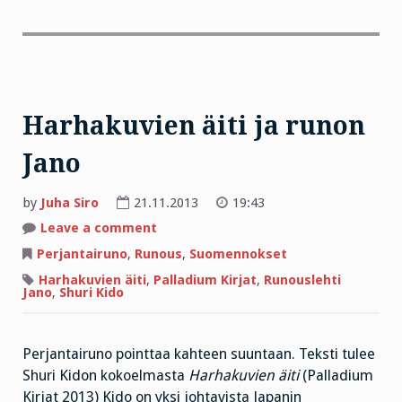
Harhakuvien äiti ja runon
Jano
by
Juha Siro
21.11.2013
19:43
on
Leave a comment
Harhakuvien
äiti
Perjantairuno
,
Runous
,
Suomennokset
ja
runon
Harhakuvien äiti
,
Palladium Kirjat
,
Runouslehti
Jano
Jano
,
Shuri Kido
Perjantairuno pointtaa kahteen suuntaan. Teksti tulee
Shuri Kidon kokoelmasta
Harhakuvien äiti
(Palladium
Kirjat 2013) Kido on yksi johtavista Japanin