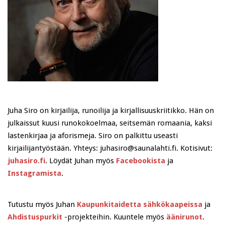
Juha Siro on kirjailija, runoilija ja kirjallisuuskriitikko. Hän on
julkaissut kuusi runokokoelmaa, seitsemän romaania, kaksi
lastenkirjaa ja aforismeja. Siro on palkittu useasti
kirjailijantyöstään. Yhteys: juhasiro@saunalahti.fi. Kotisivut:
juhasiro.fi
. Löydät Juhan myös
Facebookista
ja
Instagramista
.
Tutustu myös Juhan
Kaupunkitaidetta sähkökaapeissa
ja
Ahdistuspurkit
-projekteihin. Kuuntele myös
äänirunot
.