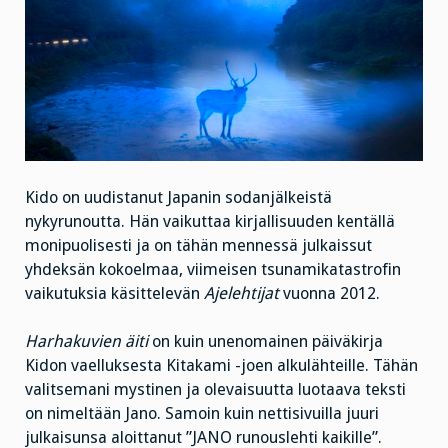
Kido on uudistanut Japanin sodanjälkeistä
nykyrunoutta. Hän vaikuttaa kirjallisuuden kentällä
monipuolisesti ja on tähän mennessä julkaissut
yhdeksän kokoelmaa, viimeisen tsunamikatastrofin
vaikutuksia käsittelevän
Ajelehtijat
vuonna 2012.
Harhakuvien äiti
on kuin unenomainen päiväkirja
Kidon vaelluksesta Kitakami -joen alkulähteille. Tähän
valitsemani mystinen ja olevaisuutta luotaava teksti
on nimeltään Jano. Samoin kuin nettisivuilla juuri
julkaisunsa aloittanut ”JANO runouslehti kaikille”.