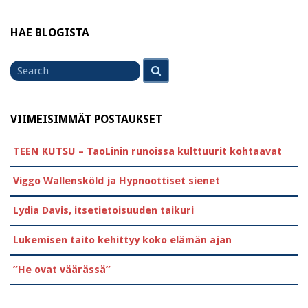
HAE BLOGISTA
Search
Search
for
VIIMEISIMMÄT POSTAUKSET
TEEN KUTSU – TaoLinin runoissa kulttuurit kohtaavat
Viggo Wallensköld ja Hypnoottiset sienet
Lydia Davis, itsetietoisuuden taikuri
Lukemisen taito kehittyy koko elämän ajan
”He ovat väärässä”