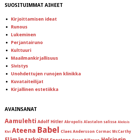
SUOSITUIMMAT AIHEET
Kirjoittamisen ideat
Runous
Lukeminen
Perjantairuno
Kulttuuri
Maailmankirjallisuus
Sivistys
Unohdettujen runojen klinikka
Kuvataiteilijat
Kirjallinen estetiikka
AVAINSANAT
Aamulehti
Adolf Hitler
Akropolis
Alastalon salissa
Aleksis
Babel
Ateena
Claes Andersson
Cormac McCarthy
Kivi
Helsingin
Elämän tarkoitus