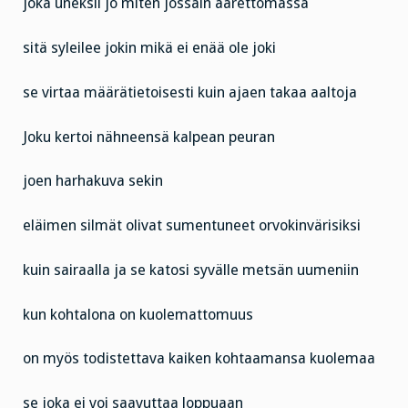
joka uneksii jo miten jossain äärettömässä
sitä syleilee jokin mikä ei enää ole joki
se virtaa määrätietoisesti kuin ajaen takaa aaltoja
Joku kertoi nähneensä kalpean peuran
joen harhakuva sekin
eläimen silmät olivat sumentuneet orvokinvärisiksi
kuin sairaalla ja se katosi syvälle metsän uumeniin
kun kohtalona on kuolemattomuus
on myös todistettava kaiken kohtaamansa kuolemaa
se joka ei voi saavuttaa loppuaan