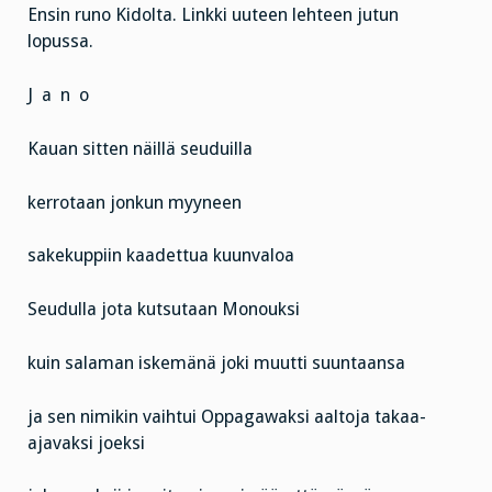
Ensin runo Kidolta. Linkki uuteen lehteen jutun
lopussa.
J a n o
Kauan sitten näillä seuduilla
kerrotaan jonkun myyneen
sakekuppiin kaadettua kuunvaloa
Seudulla jota kutsutaan Monouksi
kuin salaman iskemänä joki muutti suuntaansa
ja sen nimikin vaihtui Oppagawaksi aaltoja takaa-
ajavaksi joeksi