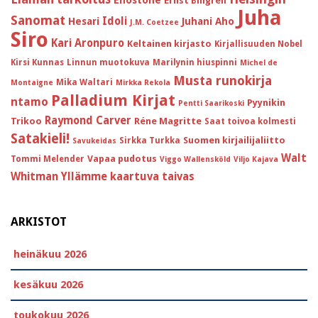
Enostone
Ernst Billgren
Juha
Sanomat
Idoli
Hesari
Juhani Aho
J.M. Coetzee
Siro
Kari Aronpuro
Keltainen kirjasto
Kirjallisuuden Nobel
Kirsi Kunnas
Linnun muotokuva
Marilynin hiuspinni
Michel de
Musta runokirja
Mika Waltari
Montaigne
Mirkka Rekola
Palladium Kirjat
ntamo
Pyynikin
Pentti Saarikoski
Raymond Carver
Trikoo
Réne Magritte
Saat toivoa kolmesti
Satakieli!
Suomen kirjailijaliitto
Sirkka Turkka
Savukeidas
Walt
Vapaa pudotus
Tommi Melender
Viggo Wallensköld
Viljo Kajava
Whitman
Yllämme kaartuva taivas
ARKISTOT
heinäkuu 2026
kesäkuu 2026
toukokuu 2026