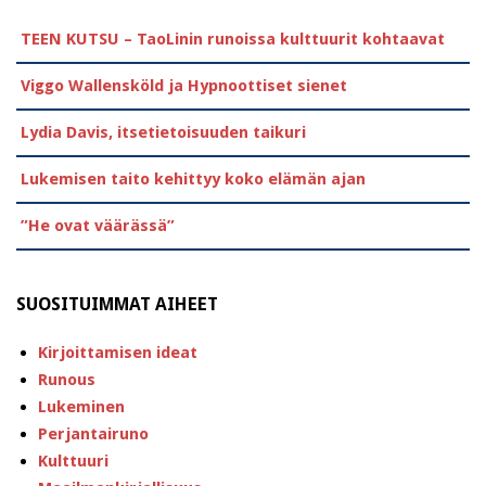
TEEN KUTSU – TaoLinin runoissa kulttuurit kohtaavat
Viggo Wallensköld ja Hypnoottiset sienet
Lydia Davis, itsetietoisuuden taikuri
Lukemisen taito kehittyy koko elämän ajan
”He ovat väärässä”
SUOSITUIMMAT AIHEET
Kirjoittamisen ideat
Runous
Lukeminen
Perjantairuno
Kulttuuri