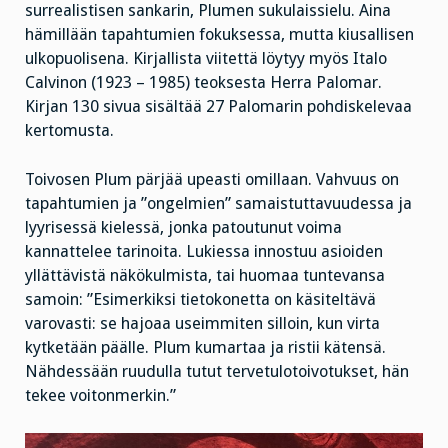
surrealistisen sankarin, Plumen sukulaissielu. Aina
hämillään tapahtumien fokuksessa, mutta kiusallisen
ulkopuolisena. Kirjallista viitettä löytyy myös Italo
Calvinon (1923 – 1985) teoksesta Herra Palomar.
Kirjan 130 sivua sisältää 27 Palomarin pohdiskelevaa
kertomusta.
Toivosen Plum pärjää upeasti omillaan. Vahvuus on
tapahtumien ja ”ongelmien” samaistuttavuudessa ja
lyyrisessä kielessä, jonka patoutunut voima
kannattelee tarinoita. Lukiessa innostuu asioiden
yllättävistä näkökulmista, tai huomaa tuntevansa
samoin: ”Esimerkiksi tietokonetta on käsiteltävä
varovasti: se hajoaa useimmiten silloin, kun virta
kytketään päälle. Plum kumartaa ja ristii kätensä.
Nähdessään ruudulla tutut tervetulotoivotukset, hän
tekee voitonmerkin.”