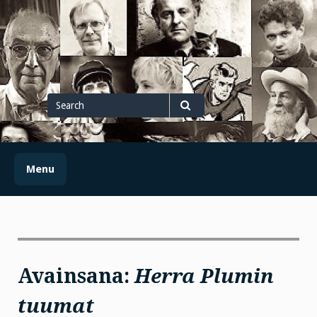
Skip
to
content
Search
for
Search
Menu
Avainsana:
Herra Plumin
tuumat