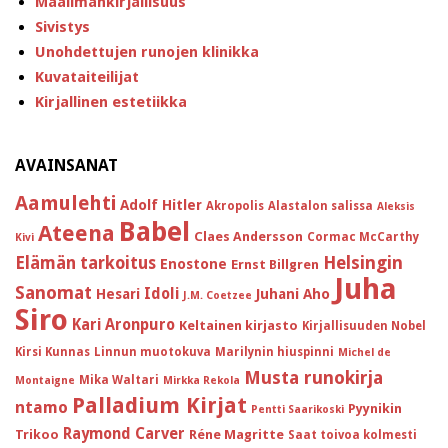
Maailmankirjallisuus
Sivistys
Unohdettujen runojen klinikka
Kuvataiteilijat
Kirjallinen estetiikka
AVAINSANAT
Aamulehti
Adolf Hitler
Akropolis
Alastalon salissa
Aleksis
Babel
Ateena
Claes Andersson
Cormac McCarthy
Kivi
Helsingin
Elämän tarkoitus
Enostone
Ernst Billgren
Juha
Sanomat
Idoli
Hesari
Juhani Aho
J.M. Coetzee
Siro
Kari Aronpuro
Keltainen kirjasto
Kirjallisuuden Nobel
Kirsi Kunnas
Linnun muotokuva
Marilynin hiuspinni
Michel de
Musta runokirja
Mika Waltari
Montaigne
Mirkka Rekola
Palladium Kirjat
ntamo
Pyynikin
Pentti Saarikoski
Raymond Carver
Trikoo
Réne Magritte
Saat toivoa kolmesti