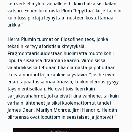
sen veitsellä ylen rauhallisesti, kuin halkaisisi kalan
vatsan. Ennen lukemista Plum ”lepyttää” kirjettä, niin
kuin tussipiirtäjä leyhyttää musteen kostuttamaa
arkkia.”
Herra Plumin tuumat on filosofinen teos, jonka
tekstiin kertyy aforistisia kiteytyksiä.
Fragmentaarisuudestaan huolimatta muoto kehii
lopulta sisäänsä draaman kaaren. Viimeisissä
välähdyksissä tehdään tiliä elämästä ja pohditaan
ikuista nuoruutta ja kaukaisia ystäviä: ”Jos he eivät
enää tapaa tässä maailmassa, kunkin olemus pysyy
täysin entisellään. He ovat toisilleen kuin
sarjakuvahahmot, jotka eivät ikinä vanhene, tai kuin
varhain lähteneet ja siksi kuolemattomat tähdet:
James Dean, Marilyn Monroe, Jimi Hendrix. Heidän
piirteensä ovat loputtomiin seesteiset ja jäntevät.”