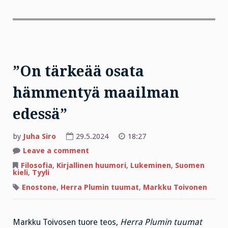
”On tärkeää osata
hämmentyä maailman
edessä”
by
Juha Siro
29.5.2024
18:27
on
Leave a comment
”On
tärkeää
Filosofia
,
Kirjallinen huumori
,
Lukeminen
,
Suomen
osata
kieli
,
Tyyli
hämmentyä
maailman
Enostone
,
Herra Plumin tuumat
,
Markku Toivonen
edessä”
Markku Toivosen tuore teos,
Herra Plumin tuumat