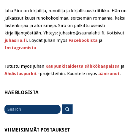
Juha Siro on kirjailija, runoilija ja kirjallisuuskriitikko. Hän on
julkaissut kuusi runokokoelmaa, seitsemän romaania, kaksi
lastenkirjaa ja aforismeja. Siro on palkittu useasti
kirjailijantyöstään. Yhteys: juhasiro@saunalahti.fi. Kotisivut:
juhasiro.fi
. Löydät Juhan myös
Facebookista
ja
Instagramista
.
Tutustu myös Juhan
Kaupunkitaidetta sähkökaapeissa
ja
Ahdistuspurkit
-projekteihin. Kuuntele myös
äänirunot
.
HAE BLOGISTA
Search
Search
for
VIIMEISIMMÄT POSTAUKSET