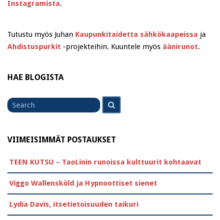
Instagramista
.
Tutustu myös Juhan
Kaupunkitaidetta sähkökaapeissa
ja
Ahdistuspurkit
-projekteihin. Kuuntele myös
äänirunot
.
HAE BLOGISTA
Search
Search
for
VIIMEISIMMÄT POSTAUKSET
TEEN KUTSU – TaoLinin runoissa kulttuurit kohtaavat
Viggo Wallensköld ja Hypnoottiset sienet
Lydia Davis, itsetietoisuuden taikuri