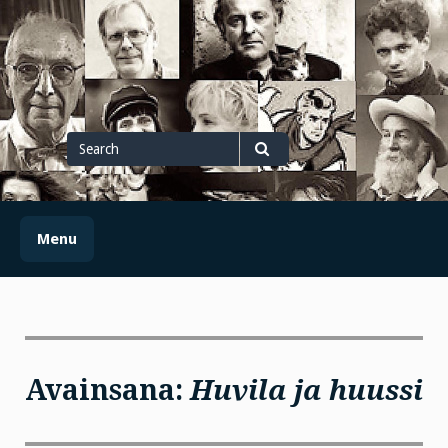
Skip
to
content
Search
for
Search
Menu
Avainsana:
Huvila ja huussi