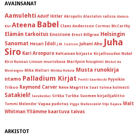
AVAINSANAT
Aamulehti
Adolf Hitler
Akropolis
Alastalon salissa
Aleksis
Babel
Ateena
Claes Andersson
Cormac McCarthy
Kivi
Helsingin
Elämän tarkoitus
Enostone
Ernst Billgren
Juha
Sanomat
Idoli
Hesari
Juhani Aho
J.M. Coetzee
Siro
Kari Aronpuro
Keltainen kirjasto
Kirjallisuuden Nobel
Kirsi Kunnas
Linnun muotokuva
Marilynin hiuspinni
Michel de
Musta runokirja
Mika Waltari
Montaigne
Mirkka Rekola
Palladium Kirjat
ntamo
Pyynikin
Pentti Saarikoski
Raymond Carver
Trikoo
Réne Magritte
Saat toivoa kolmesti
Satakieli!
Suomen kirjailijaliitto
Sirkka Turkka
Savukeidas
Walt
Vapaa pudotus
Tommi Melender
Viggo Wallensköld
Viljo Kajava
Whitman
Yllämme kaartuva taivas
ARKISTOT