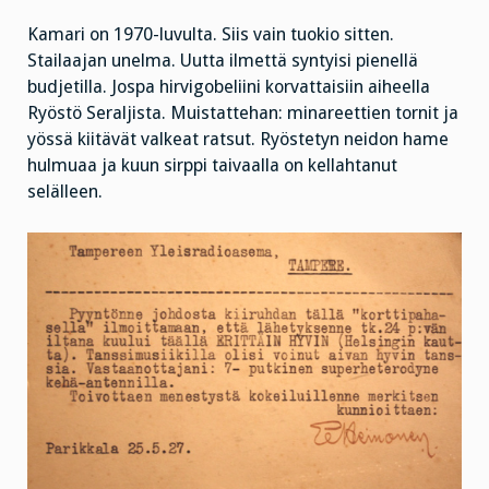
Kamari on 1970-luvulta. Siis vain tuokio sitten.
Stailaajan unelma. Uutta ilmettä syntyisi pienellä
budjetilla. Jospa hirvigobeliini korvattaisiin aiheella
Ryöstö Seraljista. Muistattehan: minareettien tornit ja
yössä kiitävät valkeat ratsut. Ryöstetyn neidon hame
hulmuaa ja kuun sirppi taivaalla on kellahtanut
selälleen.