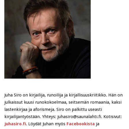
Juha Siro on kirjailija, runoilija ja kirjallisuuskriitikko. Hän on
julkaissut kuusi runokokoelmaa, seitsemän romaania, kaksi
lastenkirjaa ja aforismeja. Siro on palkittu useasti
kirjailijantyöstään. Yhteys: juhasiro@saunalahti.fi. Kotisivut:
juhasiro.fi
. Löydät Juhan myös
Facebookista
ja