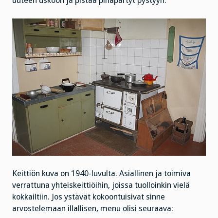
uuteen uskoon ja pistää pihapartyt pystyyn.
Keittiön kuva on 1940-luvulta. Asiallinen ja toimiva
verrattuna yhteiskeittiöihin, joissa tuolloinkin vielä
kokkailtiin. Jos ystävät kokoontuisivat sinne
arvostelemaan illallisen, menu olisi seuraava: