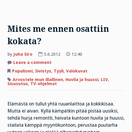
Mites me ennen osattiin
kokata?
by
Juha Siro
5.6.2012
12:40
on
Leave a comment
Mites
me
Populismi
,
Sivistys
,
Tyyli
,
Valokuvat
ennen
osattiin
Arvostele mun illallinen
,
Huvila ja huussi
,
LIV
,
kokata?
Sisusutus
,
TV-ohjelmat
Elämästä on tullut yhtä ruuanlaittoa ja kokkikisaa.
Mutta ei aivan. Kyllä kämpätkin pitää pistää uusiksi,
tehdä hurja remontti, heivata kuntoon huvila ja huussi,
stailata kämppä myyntikuntoon, perustaa puutarha