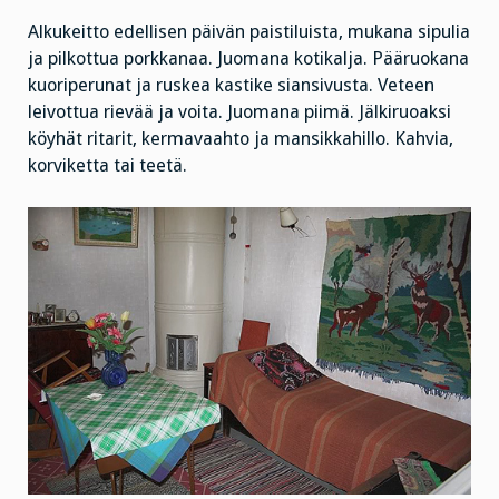
Alkukeitto edellisen päivän paistiluista, mukana sipulia
ja pilkottua porkkanaa. Juomana kotikalja. Pääruokana
kuoriperunat ja ruskea kastike siansivusta. Veteen
leivottua rievää ja voita. Juomana piimä. Jälkiruoaksi
köyhät ritarit, kermavaahto ja mansikkahillo. Kahvia,
korviketta tai teetä.