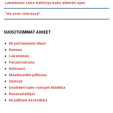
Lukemisen taito kehittyy koko elämän ajan
”He ovat väärässä”
SUOSITUIMMAT AIHEET
Kirjoittamisen ideat
Runous
Lukeminen
Perjantairuno
Kulttuuri
Maailmankirjallisuus
Sivistys
Unohdettujen runojen klinikka
Kuvataiteilijat
Kirjallinen estetiikka