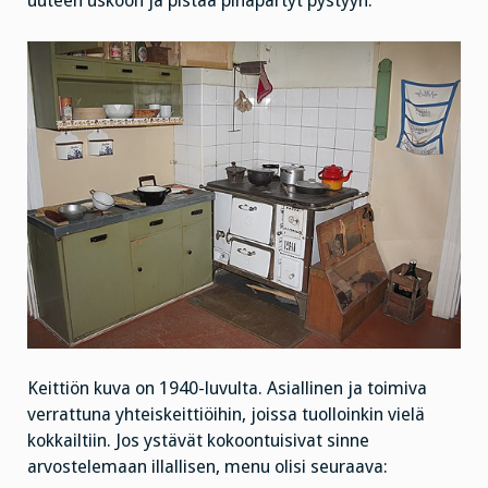
uuteen uskoon ja pistää pihapartyt pystyyn.
Keittiön kuva on 1940-luvulta. Asiallinen ja toimiva
verrattuna yhteiskeittiöihin, joissa tuolloinkin vielä
kokkailtiin. Jos ystävät kokoontuisivat sinne
arvostelemaan illallisen, menu olisi seuraava: