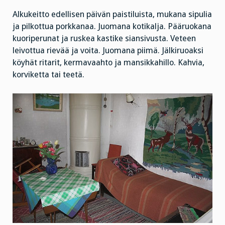
Alkukeitto edellisen päivän paistiluista, mukana sipulia
ja pilkottua porkkanaa. Juomana kotikalja. Pääruokana
kuoriperunat ja ruskea kastike siansivusta. Veteen
leivottua rievää ja voita. Juomana piimä. Jälkiruoaksi
köyhät ritarit, kermavaahto ja mansikkahillo. Kahvia,
korviketta tai teetä.