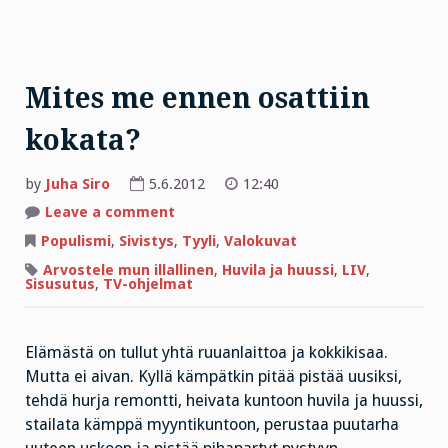
Mites me ennen osattiin
kokata?
by
Juha Siro
5.6.2012
12:40
on
Leave a comment
Mites
me
Populismi
,
Sivistys
,
Tyyli
,
Valokuvat
ennen
osattiin
Arvostele mun illallinen
,
Huvila ja huussi
,
LIV
,
kokata?
Sisusutus
,
TV-ohjelmat
Elämästä on tullut yhtä ruuanlaittoa ja kokkikisaa.
Mutta ei aivan. Kyllä kämpätkin pitää pistää uusiksi,
tehdä hurja remontti, heivata kuntoon huvila ja huussi,
stailata kämppä myyntikuntoon, perustaa puutarha