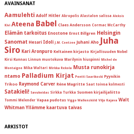
AVAINSANAT
Aamulehti
Adolf Hitler
Akropolis
Alastalon salissa
Aleksis
Babel
Ateena
Claes Andersson
Cormac McCarthy
Kivi
Helsingin
Elämän tarkoitus
Enostone
Ernst Billgren
Juha
Sanomat
Idoli
Hesari
Juhani Aho
J.M. Coetzee
Siro
Kari Aronpuro
Keltainen kirjasto
Kirjallisuuden Nobel
Kirsi Kunnas
Linnun muotokuva
Marilynin hiuspinni
Michel de
Musta runokirja
Mika Waltari
Montaigne
Mirkka Rekola
Palladium Kirjat
ntamo
Pyynikin
Pentti Saarikoski
Raymond Carver
Trikoo
Réne Magritte
Saat toivoa kolmesti
Satakieli!
Suomen kirjailijaliitto
Sirkka Turkka
Savukeidas
Walt
Vapaa pudotus
Tommi Melender
Viggo Wallensköld
Viljo Kajava
Whitman
Yllämme kaartuva taivas
ARKISTOT