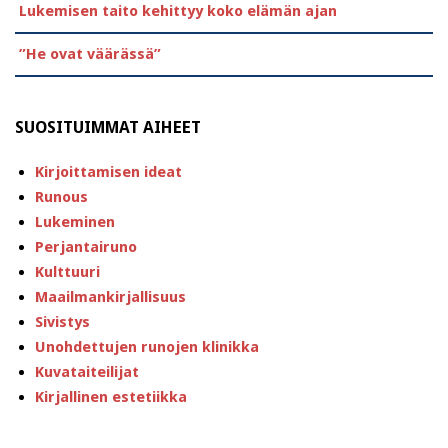
Lukemisen taito kehittyy koko elämän ajan
”He ovat väärässä”
SUOSITUIMMAT AIHEET
Kirjoittamisen ideat
Runous
Lukeminen
Perjantairuno
Kulttuuri
Maailmankirjallisuus
Sivistys
Unohdettujen runojen klinikka
Kuvataiteilijat
Kirjallinen estetiikka