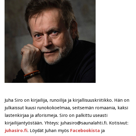
Juha Siro on kirjailija, runoilija ja kirjallisuuskriitikko. Hän on
julkaissut kuusi runokokoelmaa, seitsemän romaania, kaksi
lastenkirjaa ja aforismeja. Siro on palkittu useasti
kirjailijantyöstään. Yhteys: juhasiro@saunalahti.fi. Kotisivut:
juhasiro.fi
. Löydät Juhan myös
Facebookista
ja