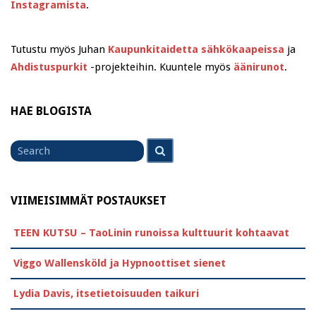
Instagramista
.
Tutustu myös Juhan
Kaupunkitaidetta sähkökaapeissa
ja
Ahdistuspurkit
-projekteihin. Kuuntele myös
äänirunot
.
HAE BLOGISTA
Search
Search
for
VIIMEISIMMÄT POSTAUKSET
TEEN KUTSU – TaoLinin runoissa kulttuurit kohtaavat
Viggo Wallensköld ja Hypnoottiset sienet
Lydia Davis, itsetietoisuuden taikuri