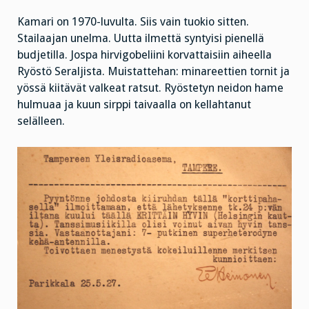
Kamari on 1970-luvulta. Siis vain tuokio sitten.
Stailaajan unelma. Uutta ilmettä syntyisi pienellä
budjetilla. Jospa hirvigobeliini korvattaisiin aiheella
Ryöstö Seraljista. Muistattehan: minareettien tornit ja
yössä kiitävät valkeat ratsut. Ryöstetyn neidon hame
hulmuaa ja kuun sirppi taivaalla on kellahtanut
selälleen.