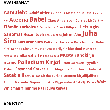
AVAINSANAT
Aamulehti
Adolf Hitler
Akropolis
Alastalon salissa
Aleksis
Babel
Ateena
Claes Andersson
Cormac McCarthy
Kivi
Helsingin
Elämän tarkoitus
Enostone
Ernst Billgren
Juha
Sanomat
Idoli
Hesari
Juhani Aho
J.M. Coetzee
Siro
Kari Aronpuro
Keltainen kirjasto
Kirjallisuuden Nobel
Kirsi Kunnas
Linnun muotokuva
Marilynin hiuspinni
Michel de
Musta runokirja
Mika Waltari
Montaigne
Mirkka Rekola
Palladium Kirjat
ntamo
Pyynikin
Pentti Saarikoski
Raymond Carver
Trikoo
Réne Magritte
Saat toivoa kolmesti
Satakieli!
Suomen kirjailijaliitto
Sirkka Turkka
Savukeidas
Walt
Vapaa pudotus
Tommi Melender
Viggo Wallensköld
Viljo Kajava
Whitman
Yllämme kaartuva taivas
ARKISTOT