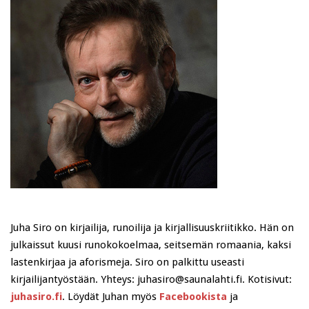
Juha Siro on kirjailija, runoilija ja kirjallisuuskriitikko. Hän on
julkaissut kuusi runokokoelmaa, seitsemän romaania, kaksi
lastenkirjaa ja aforismeja. Siro on palkittu useasti
kirjailijantyöstään. Yhteys: juhasiro@saunalahti.fi. Kotisivut:
juhasiro.fi
. Löydät Juhan myös
Facebookista
ja