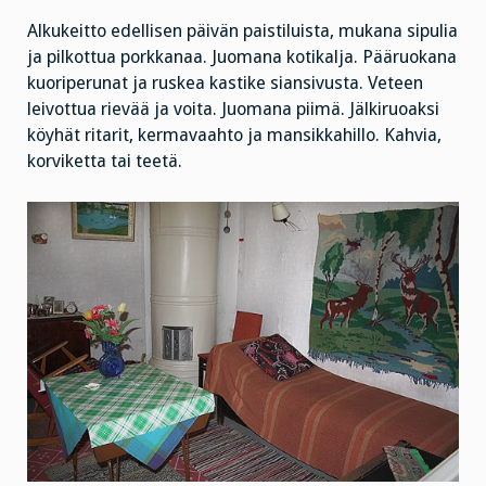
Alkukeitto edellisen päivän paistiluista, mukana sipulia
ja pilkottua porkkanaa. Juomana kotikalja. Pääruokana
kuoriperunat ja ruskea kastike siansivusta. Veteen
leivottua rievää ja voita. Juomana piimä. Jälkiruoaksi
köyhät ritarit, kermavaahto ja mansikkahillo. Kahvia,
korviketta tai teetä.