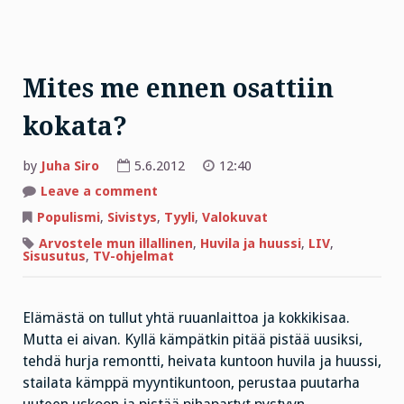
Mites me ennen osattiin
kokata?
by
Juha Siro
5.6.2012
12:40
on
Leave a comment
Mites
me
Populismi
,
Sivistys
,
Tyyli
,
Valokuvat
ennen
osattiin
Arvostele mun illallinen
,
Huvila ja huussi
,
LIV
,
kokata?
Sisusutus
,
TV-ohjelmat
Elämästä on tullut yhtä ruuanlaittoa ja kokkikisaa.
Mutta ei aivan. Kyllä kämpätkin pitää pistää uusiksi,
tehdä hurja remontti, heivata kuntoon huvila ja huussi,
stailata kämppä myyntikuntoon, perustaa puutarha