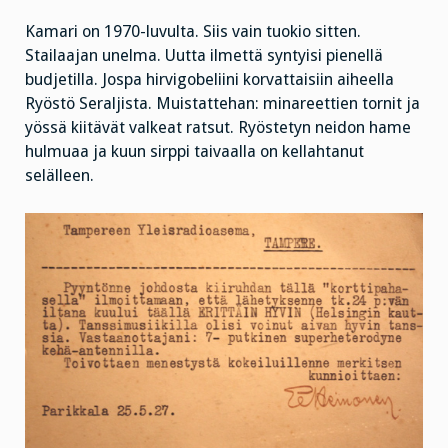
Kamari on 1970-luvulta. Siis vain tuokio sitten.
Stailaajan unelma. Uutta ilmettä syntyisi pienellä
budjetilla. Jospa hirvigobeliini korvattaisiin aiheella
Ryöstö Seraljista. Muistattehan: minareettien tornit ja
yössä kiitävät valkeat ratsut. Ryöstetyn neidon hame
hulmuaa ja kuun sirppi taivaalla on kellahtanut
selälleen.