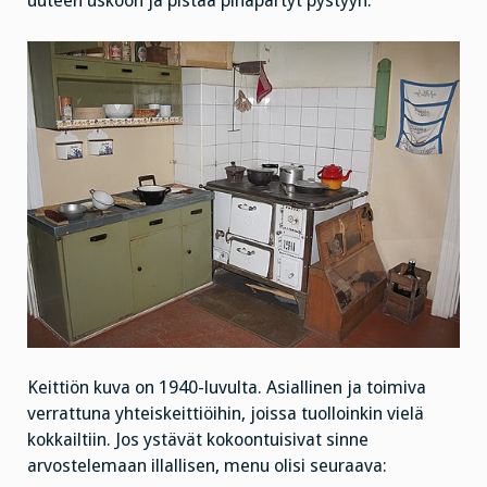
uuteen uskoon ja pistää pihapartyt pystyyn.
Keittiön kuva on 1940-luvulta. Asiallinen ja toimiva
verrattuna yhteiskeittiöihin, joissa tuolloinkin vielä
kokkailtiin. Jos ystävät kokoontuisivat sinne
arvostelemaan illallisen, menu olisi seuraava: