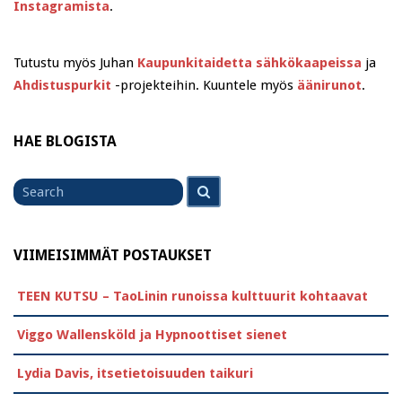
Instagramista
.
Tutustu myös Juhan
Kaupunkitaidetta sähkökaapeissa
ja
Ahdistuspurkit
-projekteihin. Kuuntele myös
äänirunot
.
HAE BLOGISTA
Search
Search
for
VIIMEISIMMÄT POSTAUKSET
TEEN KUTSU – TaoLinin runoissa kulttuurit kohtaavat
Viggo Wallensköld ja Hypnoottiset sienet
Lydia Davis, itsetietoisuuden taikuri