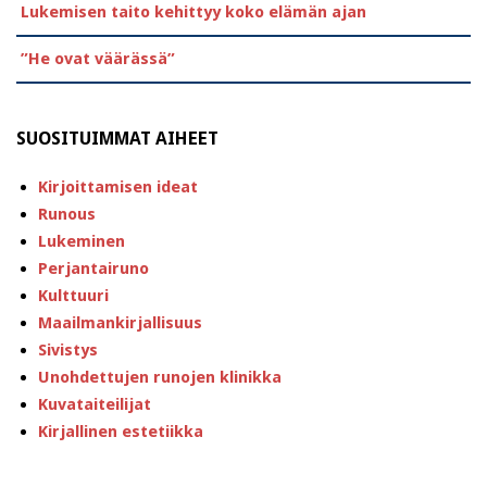
Lukemisen taito kehittyy koko elämän ajan
”He ovat väärässä”
SUOSITUIMMAT AIHEET
Kirjoittamisen ideat
Runous
Lukeminen
Perjantairuno
Kulttuuri
Maailmankirjallisuus
Sivistys
Unohdettujen runojen klinikka
Kuvataiteilijat
Kirjallinen estetiikka