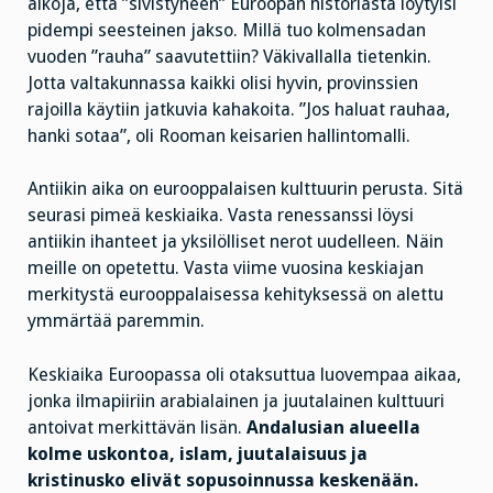
aikoja, että ”sivistyneen” Euroopan historiasta löytyisi
pidempi seesteinen jakso. Millä tuo kolmensadan
vuoden ”rauha” saavutettiin? Väkivallalla tietenkin.
Jotta valtakunnassa kaikki olisi hyvin, provinssien
rajoilla käytiin jatkuvia kahakoita. ”Jos haluat rauhaa,
hanki sotaa”, oli Rooman keisarien hallintomalli.
Antiikin aika on eurooppalaisen kulttuurin perusta. Sitä
seurasi pimeä keskiaika. Vasta renessanssi löysi
antiikin ihanteet ja yksilölliset nerot uudelleen. Näin
meille on opetettu. Vasta viime vuosina keskiajan
merkitystä eurooppalaisessa kehityksessä on alettu
ymmärtää paremmin.
Keskiaika Euroopassa oli otaksuttua luovempaa aikaa,
jonka ilmapiiriin arabialainen ja juutalainen kulttuuri
antoivat merkittävän lisän.
Andalusian alueella
kolme uskontoa, islam, juutalaisuus ja
kristinusko elivät sopusoinnussa keskenään.