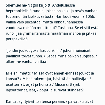
Shemuel ha-Nagid kirjoitti Andalusiassa
hepreankielisiä runoja, joissa on kaikuja myös vanhan
testamentin kielikuvastosta. Hän kuoli vuonna 1056.
Välillä valo pilkahtaa, mutta onko tuhannessa
vuodessa mikään muuttunut? Tuskinpa. Se ei silti estä
runoilijaa ymmärtämästä maailman menoa ja pitkää
perspektiiviä:
”Johdin joukot yöksi kaupunkiin, / johon muinaiset
päälliköt toivat tuhon. / Lepäsimme paikan suojissa, /
allamme vanhat valtiaat.
Mieleni mietti: / Missä ovat ennen eläneet joukot ja
kansat? / Missä rakentajat, hävittäjät, hallitsijat, /
osattomat, orjat ja herrat? / Missä siittäjät,
lapsettomat, isät, / pojat ja surevat sulhaset?
Kansat syntyivät toistensa perään, / päivät kuluivat