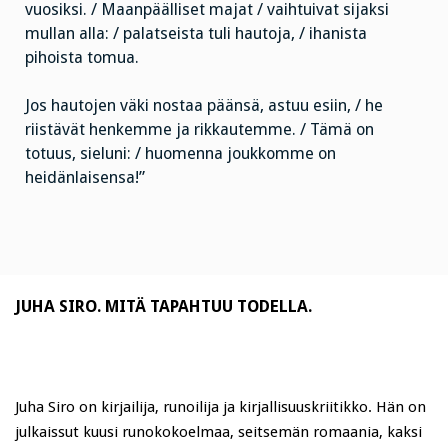
vuosiksi. / Maanpäälliset majat / vaihtuivat sijaksi
mullan alla: / palatseista tuli hautoja, / ihanista
pihoista tomua.
Jos hautojen väki nostaa päänsä, astuu esiin, / he
riistävät henkemme ja rikkautemme. / Tämä on
totuus, sieluni: / huomenna joukkomme on
heidänlaisensa!”
JUHA SIRO. MITÄ TAPAHTUU TODELLA.
Juha Siro on kirjailija, runoilija ja kirjallisuuskriitikko. Hän on
julkaissut kuusi runokokoelmaa, seitsemän romaania, kaksi