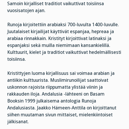
Samoin kirjalliset traditiot vaikuttivat toisiinsa
vuosisatojen ajan.
Runoja kirjoitettiin arabiaksi 700-luvulta 1400-luvulle.
Juutalaiset kirjailijat käyttivät espanjaa, hepreaa ja
arabiaa rinnakkain. Kristityt kirjoittivat latinaksi ja
espanjaksi sekä muilla niemimaan kansankielillä.
Kulttuurit, kielet ja traditiot vaikuttivat hedelmällisesti
toisiinsa.
Kristittyjen luoma kirjallisuus sai voimaa arabian ja
antiikin kulttuurista. Muslimirunoilijat saattoivat
uskonnon rajoista riippumatta ylistää viinin ja
rakkauden iloja. Andalusia -lähteeni on Basam
Booksin 1999 julkaisema antologia Runoja
Andalusiasta. Jaakko Hämeen-Anttila on kirjoittanut
siihen muutaman sivun mittaiset, mielenkiintoiset
jälkisanat.