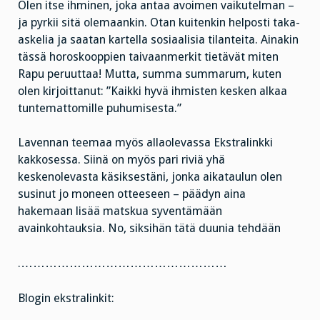
Olen itse ihminen, joka antaa avoimen vaikutelman –
ja pyrkii sitä olemaankin. Otan kuitenkin helposti taka-
askelia ja saatan kartella sosiaalisia tilanteita. Ainakin
tässä horoskooppien taivaanmerkit tietävät miten
Rapu peruuttaa! Mutta, summa summarum, kuten
olen kirjoittanut: ”Kaikki hyvä ihmisten kesken alkaa
tuntemattomille puhumisesta.”
Lavennan teemaa myös allaolevassa Ekstralinkki
kakkosessa. Siinä on myös pari riviä yhä
keskenolevasta käsiksestäni, jonka aikataulun olen
susinut jo moneen otteeseen – päädyn aina
hakemaan lisää matskua syventämään
avainkohtauksia. No, siksihän tätä duunia tehdään
.……………………………………………
Blogin ekstralinkit: