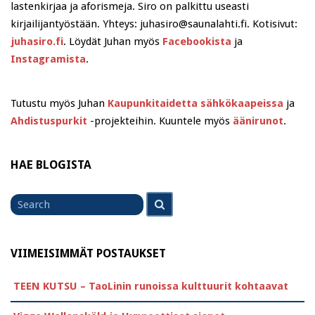
lastenkirjaa ja aforismeja. Siro on palkittu useasti
kirjailijantyöstään. Yhteys: juhasiro@saunalahti.fi. Kotisivut:
juhasiro.fi
. Löydät Juhan myös
Facebookista
ja
Instagramista
.
Tutustu myös Juhan
Kaupunkitaidetta sähkökaapeissa
ja
Ahdistuspurkit
-projekteihin. Kuuntele myös
äänirunot
.
HAE BLOGISTA
Search
Search
for
VIIMEISIMMÄT POSTAUKSET
TEEN KUTSU – TaoLinin runoissa kulttuurit kohtaavat