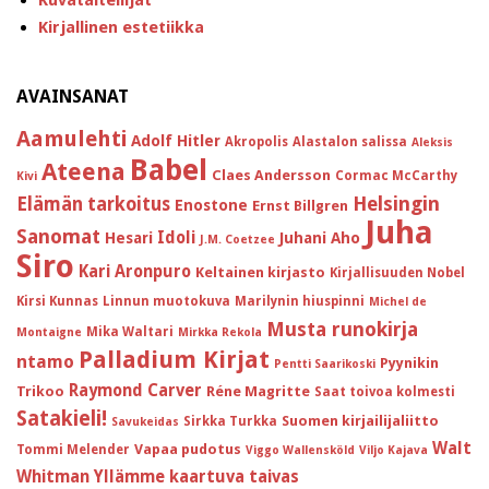
Kuvataiteilijat
Kirjallinen estetiikka
AVAINSANAT
Aamulehti
Adolf Hitler
Akropolis
Alastalon salissa
Aleksis
Babel
Ateena
Claes Andersson
Cormac McCarthy
Kivi
Helsingin
Elämän tarkoitus
Enostone
Ernst Billgren
Juha
Sanomat
Idoli
Hesari
Juhani Aho
J.M. Coetzee
Siro
Kari Aronpuro
Keltainen kirjasto
Kirjallisuuden Nobel
Kirsi Kunnas
Linnun muotokuva
Marilynin hiuspinni
Michel de
Musta runokirja
Mika Waltari
Montaigne
Mirkka Rekola
Palladium Kirjat
ntamo
Pyynikin
Pentti Saarikoski
Raymond Carver
Trikoo
Réne Magritte
Saat toivoa kolmesti
Satakieli!
Suomen kirjailijaliitto
Sirkka Turkka
Savukeidas
Walt
Vapaa pudotus
Tommi Melender
Viggo Wallensköld
Viljo Kajava
Whitman
Yllämme kaartuva taivas