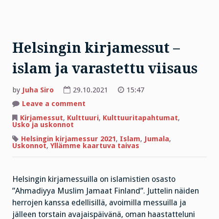
Helsingin kirjamessut –
islam ja varastettu viisaus
by
Juha Siro
29.10.2021
15:47
on
Leave a comment
Helsingin
kirjamessut
Kirjamessut
,
Kulttuuri
,
Kulttuuritapahtumat
,
–
Usko ja uskonnot
islam
ja
Helsingin kirjamessur 2021
,
Islam
,
Jumala
,
varastettu
Uskonnot
,
Yllämme kaartuva taivas
viisaus
Helsingin kirjamessuilla on islamistien osasto
”Ahmadiyya Muslim Jamaat Finland”. Juttelin näiden
herrojen kanssa edellisillä, avoimilla messuilla ja
jälleen torstain avajaispäivänä, oman haastatteluni