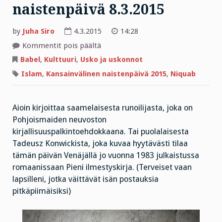
naistenpäivä 8.3.2015
by
Juha Siro
4.3.2015
14:28
artikkelissa
Kommentit pois päältä
Salliiko
Islam
Babel
,
Kulttuuri
,
Usko ja uskonnot
naisten
väkivaltaisen
Islam
,
Kansainvälinen naistenpäivä 2015
,
Niquab
kohtelun
–
Kansainvälinen
naistenpäivä
8.3.2015
Aioin kirjoittaa saamelaisesta runoilijasta, joka on
Pohjoismaiden neuvoston
kirjallisuuspalkintoehdokkaana. Tai puolalaisesta
Tadeusz Konwickista, joka kuvaa hyytävästi tilaa
tämän päivän Venäjällä jo vuonna 1983 julkaistussa
romaanissaan Pieni ilmestyskirja. (Terveiset vaan
lapsilleni, jotka väittävät isän postauksia
pitkäpiimäisiksi)