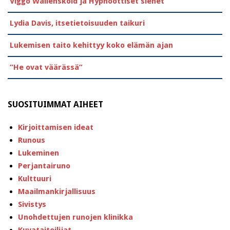
Viggo Wallensköld ja Hypnoottiset sienet
Lydia Davis, itsetietoisuuden taikuri
Lukemisen taito kehittyy koko elämän ajan
”He ovat väärässä”
SUOSITUIMMAT AIHEET
Kirjoittamisen ideat
Runous
Lukeminen
Perjantairuno
Kulttuuri
Maailmankirjallisuus
Sivistys
Unohdettujen runojen klinikka