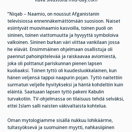
”Niqab – Naamio, on noussut Afganistanin
televisiossa ennennäkemättömään suosioon. Naiset
esiintyvät muovinaamio kasvoilla, toinen puoli on
sininen, toinen viattomuutta ja hyvyyttä symboloiva
valkoinen. Sininen burkan väri viittaa vankilaan jossa
he elävät. Ensimmäinen ohjelmaan osallistuja oli
paennut pahoinpitelevää ja raiskaavaa aviomiestä,
joka oli polttanut pariskunnan pienen lapsen
kuoliaaksi. Toinen tyttö oli kuudesluokkalainen, kun
hänen veljensä tappoi naapurin pojan. Tyttö naitettiin
surmatun veljelle hyvitykseksi ja häntä kohdeltiin kuin
eläintä. Saatuaan lapsen tyttö pakeni Kabulin
turvakotiin. TV-ohjelmassa on tilaisuus tehdä selväksi,
ettei Islam salli naisten väkivaltaista kohtelua.
Oman mytologiamme sisällä nukkuu lohikäärme,
tultasyöksevä ja suomuinen myytti, nahkasiipinen