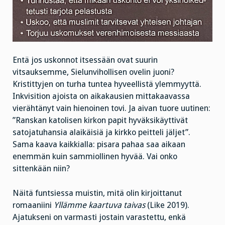
Entä jos uskonnot itsessään ovat suurin
vitsauksemme, Sielunvihollisen ovelin juoni?
Kristittyjen on turha tuntea hyveellistä ylemmyyttä.
Inkvisition ajoista on aikakausien mittakaavassa
vierähtänyt vain hienoinen tovi. Ja aivan tuore uutinen:
”Ranskan katolisen kirkon papit hyväksikäyttivät
satojatuhansia alaikäisiä ja kirkko peitteli jäljet”.
Sama kaava kaikkialla: pisara pahaa saa aikaan
enemmän kuin sammiollinen hyvää. Vai onko
sittenkään niin?
Näitä funtsiessa muistin, mitä olin kirjoittanut
romaaniini
Yllämme kaartuva taivas
(Like 2019).
Ajatukseni on varmasti jostain varastettu, enkä