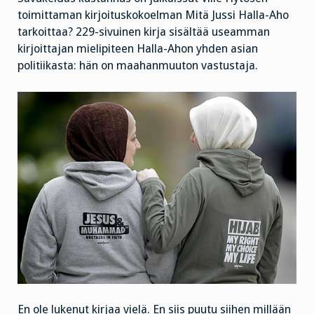
toimittaman kirjoituskokoelman Mitä Jussi Halla-Aho
tarkoittaa? 229-sivuinen kirja sisältää useamman
kirjoittajan mielipiteen Halla-Ahon yhden asian
politiikasta: hän on maahanmuuton vastustaja.
En ole lukenut kirjaa vielä. En siis puutu siihen millään