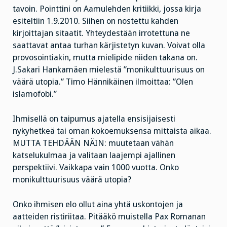
tavoin. Pointtini on Aamulehden kritiikki, jossa kirja
esiteltiin 1.9.2010. Siihen on nostettu kahden
kirjoittajan sitaatit. Yhteydestään irrotettuna ne
saattavat antaa turhan kärjistetyn kuvan. Voivat olla
provosointiakin, mutta mielipide niiden takana on.
J.Sakari Hankamäen mielestä ”monikulttuurisuus on
väärä utopia.” Timo Hännikäinen ilmoittaa: ”Olen
islamofobi.”
Ihmisellä on taipumus ajatella ensisijaisesti
nykyhetkeä tai oman kokoemuksensa mittaista aikaa.
MUTTA TEHDÄÄN NÄIN: muutetaan vähän
katselukulmaa ja valitaan laajempi ajallinen
perspektiivi. Vaikkapa vain 1000 vuotta. Onko
monikulttuurisuus väärä utopia?
Onko ihmisen elo ollut aina yhtä uskontojen ja
aatteiden ristiriitaa. Pitääkö muistella Pax Romanan