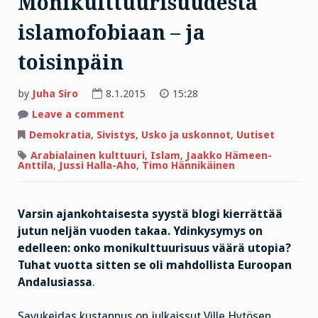
Monikulttuurisuudesta
islamofobiaan – ja
toisinpäin
by
Juha Siro
8.1.2015
15:28
on
Leave a comment
Monikulttuurisuudesta
islamofobiaan
Demokratia
,
Sivistys
,
Usko ja uskonnot
,
Uutiset
–
ja
Arabialainen kulttuuri
,
Islam
,
Jaakko Hämeen-
toisinpäin
Anttila
,
Jussi Halla-Aho
,
Timo Hännikäinen
Varsin ajankohtaisesta syystä blogi kierrättää
jutun neljän vuoden takaa. Ydinkysymys on
edelleen: onko monikulttuurisuus väärä utopia?
Tuhat vuotta sitten se oli mahdollista Euroopan
Andalusiassa
.
Savukeidas kustannus on julkaissut Ville Hytösen