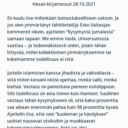
Hesan kirjamessut 28.10.2021
En kuulu itse mihinkään tunnustukselliseen uskoon. Ja
jos olen ymmärtänyt tähtitieteilijä Esko Valtaojan
kommentit oikein, ajattelen ”Kysymystä Jumalasta”
samaan tapaan: Me emme tiedä. Universumissa
saattaa – ja todennäköisesti onkin, jotain tähän
liittyvää, mihin kollektiivinen ymmärryksemme tai
kokemamme todellisuus ei riitä.
Juttelin islamisten kanssa jihadista ja väkivallasta –
siitä miten koraani niistä opettaa, minkä sallii, minkä
kieltää. Vastaus on painettuna pieneen esitelippuun.
Silti todellisuus on aina toinen kuin ihanteet. Suullinen
vastaus tähän kysymykseeni oli, että kaksi prosenttia
saa aikaan enemmän pahaa kuin 98 prosenttia hyvää.
Ajattelin itse, että vain ”kuoleman ja hävityksen”
uutiset nousevat otsikoihin ja muokkaavat
kokemusmaailmaamme. Entä jos olisi