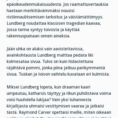
epäoikeudenmukaisuudesta. Jos raamattuvertauksia
haetaan merkittävämmäksi nousisi
ristiinnaulitsemisen tarkoitus ja väistämättömyys.
Lundberg noudattaa klassisen tragedian kaavaa,
jossa tarina syntyy toivosta ja käyttää
rakennuspuinaan onnen aineksia.
Jään uhka on aluksi vain aavistettavissa,
avainkohtausta Lundberg malttaa pedata liki
kolmesataa sivua. Tulos on kuin hidastettuna
räjähtävä pommi, jonka piina jatkuu parikymmentä
sivua. Tuskan ja toivon vaihtelu kuvataan eri kulmista.
Miksei Lundberg lopeta, kun draaman kaari
umpeutuu, katharsis täyttyy ja itkun puhdistava voima
voisi huuhdella lukijaa? Vain yksi tuhannesta
kirjailijasta uhmaisi vesittymisen vaaraa ja jatkaisi
tästä. Raymond Carver opettaisi meille, miten oikeaan