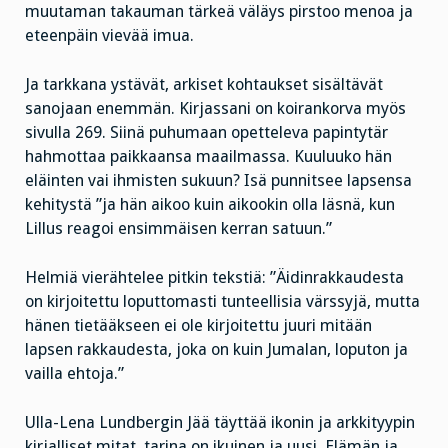
muutaman takauman tärkeä väläys pirstoo menoa ja
eteenpäin vievää imua.
Ja tarkkana ystävät, arkiset kohtaukset sisältävät
sanojaan enemmän. Kirjassani on koirankorva myös
sivulla 269. Siinä puhumaan opetteleva papintytär
hahmottaa paikkaansa maailmassa. Kuuluuko hän
eläinten vai ihmisten sukuun? Isä punnitsee lapsensa
kehitystä ”ja hän aikoo kuin aikookin olla läsnä, kun
Lillus reagoi ensimmäisen kerran satuun.”
Helmiä vierähtelee pitkin tekstiä: ”Äidinrakkaudesta
on kirjoitettu loputtomasti tunteellisia värssyjä, mutta
hänen tietääkseen ei ole kirjoitettu juuri mitään
lapsen rakkaudesta, joka on kuin Jumalan, loputon ja
vailla ehtoja.”
Ulla-Lena Lundbergin Jää täyttää ikonin ja arkkityypin
kirjalliset mitat, tarina on ikuinen ja uusi. Elämän ja