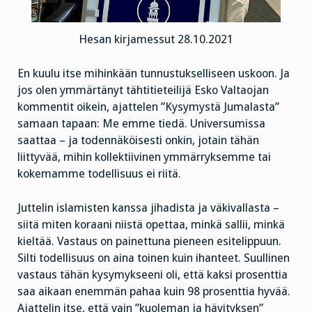
Hesan kirjamessut 28.10.2021
En kuulu itse mihinkään tunnustukselliseen uskoon. Ja
jos olen ymmärtänyt tähtitieteilijä Esko Valtaojan
kommentit oikein, ajattelen ”Kysymystä Jumalasta”
samaan tapaan: Me emme tiedä. Universumissa
saattaa – ja todennäköisesti onkin, jotain tähän
liittyvää, mihin kollektiivinen ymmärryksemme tai
kokemamme todellisuus ei riitä.
Juttelin islamisten kanssa jihadista ja väkivallasta –
siitä miten koraani niistä opettaa, minkä sallii, minkä
kieltää. Vastaus on painettuna pieneen esitelippuun.
Silti todellisuus on aina toinen kuin ihanteet. Suullinen
vastaus tähän kysymykseeni oli, että kaksi prosenttia
saa aikaan enemmän pahaa kuin 98 prosenttia hyvää.
Ajattelin itse, että vain ”kuoleman ja hävityksen”