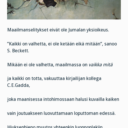
Maailmanselitykset eivät ole Jumalan yksioikeus.
”Kaikki on valhetta, ei ole ketään eikä mitään”, sanoo
S. Beckett.
Mikään ei ole valhetta, maailmassa on
vaikka mitä
ja kaikki on totta, vakuuttaa kirjailijan kollega
C.E.Gadda,
joka maanisessa intohimossaan halusi kuvailla kaiken
vain joutuakseen luovuttamaan loputtoman edessä.
Hiuksenhieno muutos yhteenkin luonnonlakiin