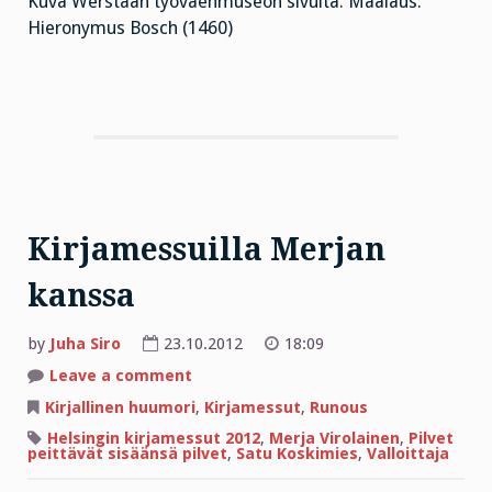
Kuva Werstaan työväenmuseon sivulta. Maalaus:
Hieronymus Bosch (1460)
Kirjamessuilla Merjan
kanssa
by
Juha Siro
23.10.2012
18:09
on
Leave a comment
Kirjamessuilla
Merjan
Kirjallinen huumori
,
Kirjamessut
,
Runous
kanssa
Helsingin kirjamessut 2012
,
Merja Virolainen
,
Pilvet
peittävät sisäänsä pilvet
,
Satu Koskimies
,
Valloittaja