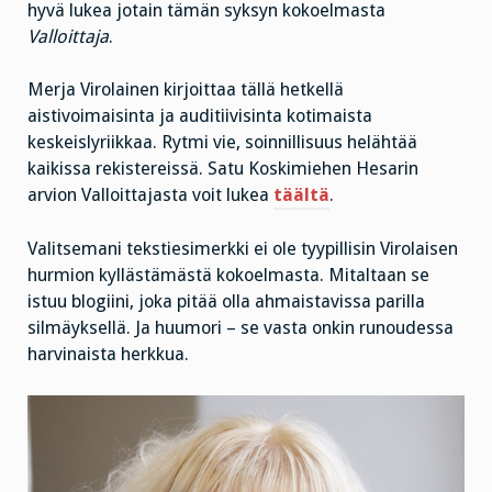
hyvä lukea jotain tämän syksyn kokoelmasta
Valloittaja
.
Merja Virolainen kirjoittaa tällä hetkellä
aistivoimaisinta ja auditiivisinta kotimaista
keskeislyriikkaa. Rytmi vie, soinnillisuus helähtää
kaikissa rekistereissä. Satu Koskimiehen Hesarin
arvion Valloittajasta voit lukea
täältä
.
Valitsemani tekstiesimerkki ei ole tyypillisin Virolaisen
hurmion kyllästämästä kokoelmasta. Mitaltaan se
istuu blogiini, joka pitää olla ahmaistavissa parilla
silmäyksellä. Ja huumori – se vasta onkin runoudessa
harvinaista herkkua.