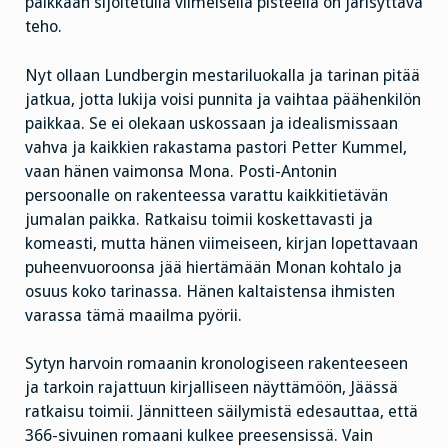
paikkaan sijoitetulla viimeisellä pisteellä on järisyttävä
teho.
Nyt ollaan Lundbergin mestariluokalla ja tarinan pitää
jatkua, jotta lukija voisi punnita ja vaihtaa päähenkilön
paikkaa. Se ei olekaan uskossaan ja idealismissaan
vahva ja kaikkien rakastama pastori Petter Kummel,
vaan hänen vaimonsa Mona. Posti-Antonin
persoonalle on rakenteessa varattu kaikkitietävän
jumalan paikka. Ratkaisu toimii koskettavasti ja
komeasti, mutta hänen viimeiseen, kirjan lopettavaan
puheenvuoroonsa jää hiertämään Monan kohtalo ja
osuus koko tarinassa. Hänen kaltaistensa ihmisten
varassa tämä maailma pyörii.
Sytyn harvoin romaanin kronologiseen rakenteeseen
ja tarkoin rajattuun kirjalliseen näyttämöön, Jäässä
ratkaisu toimii. Jännitteen säilymistä edesauttaa, että
366-sivuinen romaani kulkee preesensissä. Vain