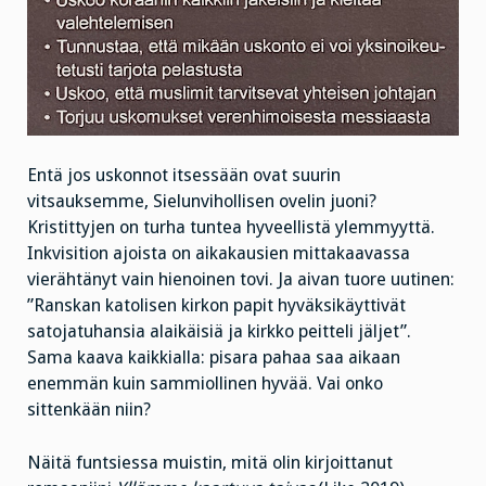
Entä jos uskonnot itsessään ovat suurin
vitsauksemme, Sielunvihollisen ovelin juoni?
Kristittyjen on turha tuntea hyveellistä ylemmyyttä.
Inkvisition ajoista on aikakausien mittakaavassa
vierähtänyt vain hienoinen tovi. Ja aivan tuore uutinen:
”Ranskan katolisen kirkon papit hyväksikäyttivät
satojatuhansia alaikäisiä ja kirkko peitteli jäljet”.
Sama kaava kaikkialla: pisara pahaa saa aikaan
enemmän kuin sammiollinen hyvää. Vai onko
sittenkään niin?
Näitä funtsiessa muistin, mitä olin kirjoittanut