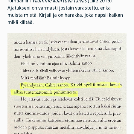
romaaniini
Yllämme kaartuva taivas
(Like 2019).
Ajatukseni on varmasti jostain varastettu, enkä
muista mistä. Kirjailija on harakka, joka napsii kaiken
mikä kiiltää.