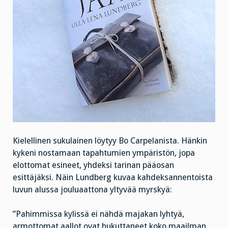
Kielellinen sukulainen löytyy Bo Carpelanista. Hänkin
kykeni nostamaan tapahtumien ympäristön, jopa
elottomat esineet, yhdeksi tarinan pääosan
esittäjäksi. Näin Lundberg kuvaa kahdeksannentoista
luvun alussa jouluaattona yltyvää myrskyä:
”Pahimmissa kylissä ei nähdä majakan lyhtyä,
armottomat aallot ovat hukuttaneet koko maailman