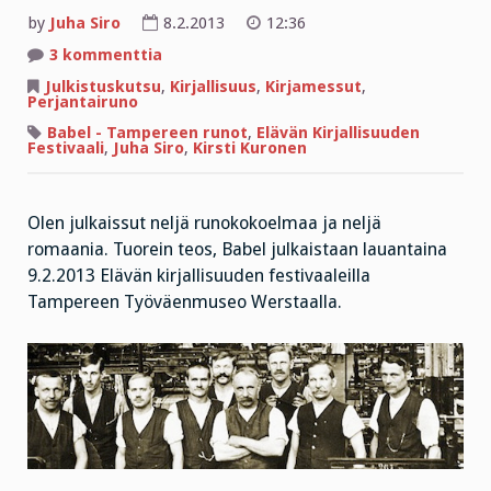
by
Juha Siro
8.2.2013
12:36
artikkeliin
3 kommenttia
Perjantairuno
ja
Julkistuskutsu
,
Kirjallisuus
,
Kirjamessut
,
Babelin
Perjantairuno
julkistus
Babel - Tampereen runot
,
Elävän Kirjallisuuden
Festivaali
,
Juha Siro
,
Kirsti Kuronen
Olen julkaissut neljä runokokoelmaa ja neljä
romaania. Tuorein teos, Babel julkaistaan lauantaina
9.2.2013 Elävän kirjallisuuden festivaaleilla
Tampereen Työväenmuseo Werstaalla.