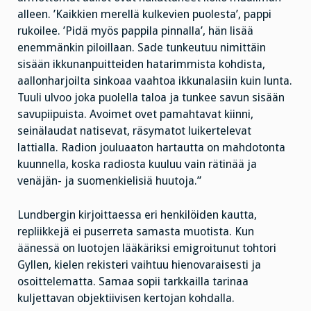
alleen. ’Kaikkien merellä kulkevien puolesta’, pappi
rukoilee. ’Pidä myös pappila pinnalla’, hän lisää
enemmänkin piloillaan. Sade tunkeutuu nimittäin
sisään ikkunanpuitteiden hatarimmista kohdista,
aallonharjoilta sinkoaa vaahtoa ikkunalasiin kuin lunta.
Tuuli ulvoo joka puolella taloa ja tunkee savun sisään
savupiipuista. Avoimet ovet pamahtavat kiinni,
seinälaudat natisevat, räsymatot luikertelevat
lattialla. Radion jouluaaton hartautta on mahdotonta
kuunnella, koska radiosta kuuluu vain rätinää ja
venäjän- ja suomenkielisiä huutoja.”
Lundbergin kirjoittaessa eri henkilöiden kautta,
repliikkejä ei puserreta samasta muotista. Kun
äänessä on luotojen lääkäriksi emigroitunut tohtori
Gyllen, kielen rekisteri vaihtuu hienovaraisesti ja
osoittelematta. Samaa sopii tarkkailla tarinaa
kuljettavan objektiivisen kertojan kohdalla.