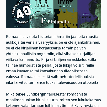
Romaani ei valota historian hämäriin jääneitä mustia
aukkoja tai verisiä vääryyksiä. Se ei ole ajankohtainen,
se ei ole kirjallinen korjaussarja tämän päivän
yhteiskunnallisiin ongelmiin, eikä vihaisen kirjailijan
viiltävä kannanotto. Kirja ei briljeeraa nokkeluuksilla
tai hae humoristista peiliä, josta lukija voisi tiirailla
omaa kuvaansa tai kansakunnan tilaa viistossa
valossa. Romaani ei esitä vaihtoehtotodellisuuksia,
eikä tarvitse tarinansa tueksi tulevaisuuden utopioita.
Mikä tekee Lundbergin ”arkisesta” romaanista
maailmanluokan kirjallisuutta, miten sen lukukokemus
kykenee valahtamaan luihin ja ytimiin? Kysymystä on