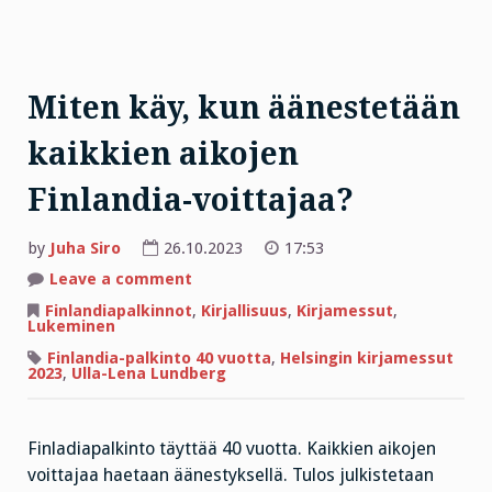
Miten käy, kun äänestetään
kaikkien aikojen
Finlandia-voittajaa?
by
Juha Siro
26.10.2023
17:53
on
Leave a comment
Miten
käy,
Finlandiapalkinnot
,
Kirjallisuus
,
Kirjamessut
,
kun
Lukeminen
äänestetään
kaikkien
Finlandia-palkinto 40 vuotta
,
Helsingin kirjamessut
aikojen
2023
,
Ulla-Lena Lundberg
Finlandia-
voittajaa?
Finladiapalkinto täyttää 40 vuotta. Kaikkien aikojen
voittajaa haetaan äänestyksellä. Tulos julkistetaan