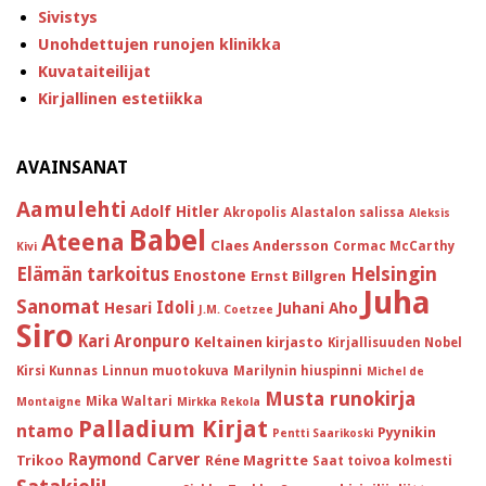
Sivistys
Unohdettujen runojen klinikka
Kuvataiteilijat
Kirjallinen estetiikka
AVAINSANAT
Aamulehti
Adolf Hitler
Akropolis
Alastalon salissa
Aleksis
Babel
Ateena
Claes Andersson
Cormac McCarthy
Kivi
Helsingin
Elämän tarkoitus
Enostone
Ernst Billgren
Juha
Sanomat
Idoli
Hesari
Juhani Aho
J.M. Coetzee
Siro
Kari Aronpuro
Keltainen kirjasto
Kirjallisuuden Nobel
Kirsi Kunnas
Linnun muotokuva
Marilynin hiuspinni
Michel de
Musta runokirja
Mika Waltari
Montaigne
Mirkka Rekola
Palladium Kirjat
ntamo
Pyynikin
Pentti Saarikoski
Raymond Carver
Trikoo
Réne Magritte
Saat toivoa kolmesti