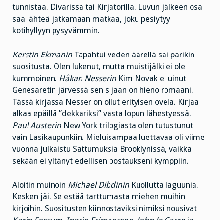
tunnistaa. Divarissa tai Kirjatorilla. Luvun jälkeen osa
saa lähteä jatkamaan matkaa, joku pesiytyy
kotihyllyyn pysyvämmin.
Kerstin Ekmanin
Tapahtui veden äärellä sai parikin
suositusta. Olen lukenut, mutta muistijälki ei ole
kummoinen.
Håkan Nesserin
Kim Novak ei uinut
Genesaretin järvessä sen sijaan on hieno romaani.
Tässä kirjassa Nesser on ollut erityisen ovela. Kirjaa
alkaa epäillä ”dekkariksi” vasta lopun lähestyessä.
Paul Austerin
New York trilogiasta olen tutustunut
vain Lasikaupunkiin. Mieluisampaa luettavaa oli viime
vuonna julkaistu Sattumuksia Brooklynissä, vaikka
sekään ei yltänyt edellisen postaukseni kymppiin.
Aloitin muinoin
Michael Dibdinin
Kuollutta laguunia.
Kesken jäi. Se estää tarttumasta miehen muihin
kirjoihin. Suositusten kiinnostaviksi nimiksi nousivat