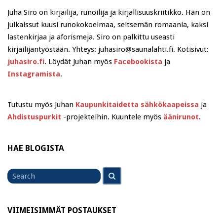
Juha Siro on kirjailija, runoilija ja kirjallisuuskriitikko. Hän on
julkaissut kuusi runokokoelmaa, seitsemän romaania, kaksi
lastenkirjaa ja aforismeja. Siro on palkittu useasti
kirjailijantyöstään. Yhteys: juhasiro@saunalahti.fi. Kotisivut:
juhasiro.fi
. Löydät Juhan myös
Facebookista
ja
Instagramista
.
Tutustu myös Juhan
Kaupunkitaidetta sähkökaapeissa
ja
Ahdistuspurkit
-projekteihin. Kuuntele myös
äänirunot
.
HAE BLOGISTA
Search
Search
for
VIIMEISIMMÄT POSTAUKSET