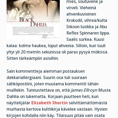
mies, soutuvene ja
virveli. Vieheinä
ahvenkuvioinen
Krokodil, vihreä/kulta
Inkoon lusikka ja Abu
Reflex Spinnaren lippa.
Saalis surkea. Kuusi
kalaa: kolme haukea, loput ahvenia. Silloin, kun tuuli
yltyi yli 20 metriin sekunissa oli paras pysyä mökissä.
Sitten tärkeämpiin asioihin.
Sain kommentteja aiemman postauksen
dekkariallergiaani. Suurin osa tuli suoraan
sähköpostiini, joten muutama kommentti tähän
muillekin. Tunnustettava on, että
James Ellroyn
Musta
Dahlia on lukematta. Korjaan puutteen heti, kun
näyttelijätär
Elizabeth Shortin
selvittämättömästä
murhasta kertova kulttikirja kävelee vastaan. Hyvien
kirjojen kohdalla niin käy. Tilaisuus pitää vain osata