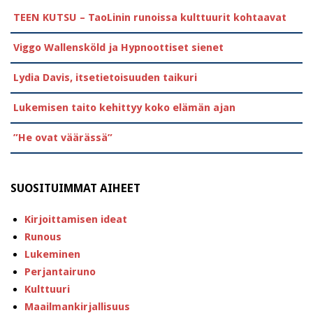
TEEN KUTSU – TaoLinin runoissa kulttuurit kohtaavat
Viggo Wallensköld ja Hypnoottiset sienet
Lydia Davis, itsetietoisuuden taikuri
Lukemisen taito kehittyy koko elämän ajan
”He ovat väärässä”
SUOSITUIMMAT AIHEET
Kirjoittamisen ideat
Runous
Lukeminen
Perjantairuno
Kulttuuri
Maailmankirjallisuus