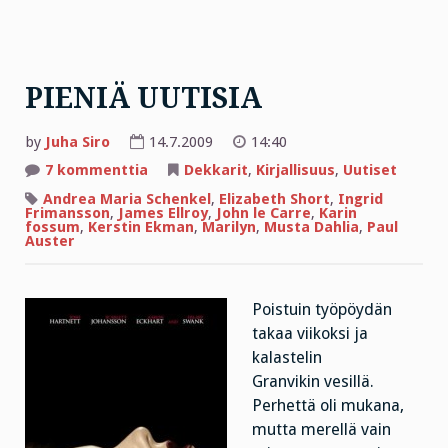
PIENIÄ UUTISIA
by
Juha Siro
14.7.2009
14:40
artikkeliin
7 kommenttia
Dekkarit
,
Kirjallisuus
,
Uutiset
PIENIÄ
UUTISIA
Andrea Maria Schenkel
,
Elizabeth Short
,
Ingrid
Frimansson
,
James Ellroy
,
John le Carre
,
Karin
fossum
,
Kerstin Ekman
,
Marilyn
,
Musta Dahlia
,
Paul
Auster
Poistuin työpöydän
takaa viikoksi ja
kalastelin
Granvikin vesillä.
Perhettä oli mukana,
mutta merellä vain