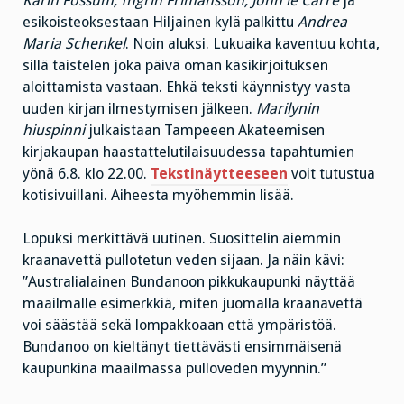
Karin Fossum, Ingrin Frimansson, John le Carre
ja
esikoisteoksestaan Hiljainen kylä palkittu
Andrea
Maria Schenkel
. Noin aluksi. Lukuaika kaventuu kohta,
sillä taistelen joka päivä oman käsikirjoituksen
aloittamista vastaan. Ehkä teksti käynnistyy vasta
uuden kirjan ilmestymisen jälkeen.
Marilynin
hiuspinni
julkaistaan Tampeeen Akateemisen
kirjakaupan haastattelutilaisuudessa tapahtumien
yönä 6.8. klo 22.00.
Tekstinäytteeseen
voit tutustua
kotisivuillani. Aiheesta myöhemmin lisää.
Lopuksi merkittävä uutinen. Suosittelin aiemmin
kraanavettä pullotetun veden sijaan. Ja näin kävi:
”Australialainen Bundanoon pikkukaupunki näyttää
maailmalle esimerkkiä, miten juomalla kraanavettä
voi säästää sekä lompakkoaan että ympäristöä.
Bundanoo on kieltänyt tiettävästi ensimmäisenä
kaupunkina maailmassa pulloveden myynnin.”