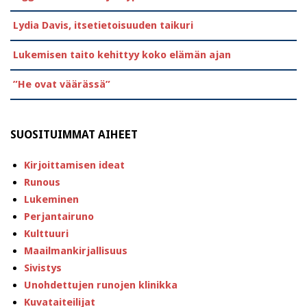
Lydia Davis, itsetietoisuuden taikuri
Lukemisen taito kehittyy koko elämän ajan
”He ovat väärässä”
SUOSITUIMMAT AIHEET
Kirjoittamisen ideat
Runous
Lukeminen
Perjantairuno
Kulttuuri
Maailmankirjallisuus
Sivistys
Unohdettujen runojen klinikka
Kuvataiteilijat