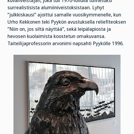
kuvanveistäjän, joka tuli 1970-luvulla tunnetuksi
surrealistisista alumiiniveistoksistaan. Lyhyt
”julkkiskausi” ajoittui samalle vuosikymmenelle, kun
Urho Kekkonen teki Pyykön avustuksella reliefiteoksen
”Niin on, jos siltä näyttää”, sekä leipälapiosta ja
hevosen kuolaimista koostetun omakuvansa.
Taiteilijaprofessorin arvonimi napsahti Pyykölle 1996.