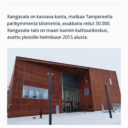
valitsi
ja
Kimmo
Pyykkö
Urkkia
Kangasala on kasvava kunta, matkaa Tampereelta
auttoi
parikymmentä kilometriä, asukkaita reilut 30.000.
Kangasala-talo on maan tuorein kulttuurikeskus,
avattu yleisölle helmikuun 2015 alusta.