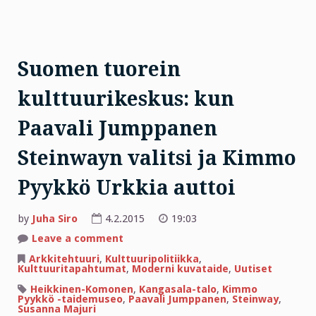
Suomen tuorein
kulttuurikeskus: kun
Paavali Jumppanen
Steinwayn valitsi ja Kimmo
Pyykkö Urkkia auttoi
by
Juha Siro
4.2.2015
19:03
on
Leave a comment
Suomen
tuorein
Arkkitehtuuri
,
Kulttuuripolitiikka
,
kulttuurikeskus:
Kulttuuritapahtumat
,
Moderni kuvataide
,
Uutiset
kun
Paavali
Heikkinen-Komonen
,
Kangasala-talo
,
Kimmo
Jumppanen
Pyykkö -taidemuseo
,
Paavali Jumppanen
,
Steinway
,
Steinwayn
Susanna Majuri