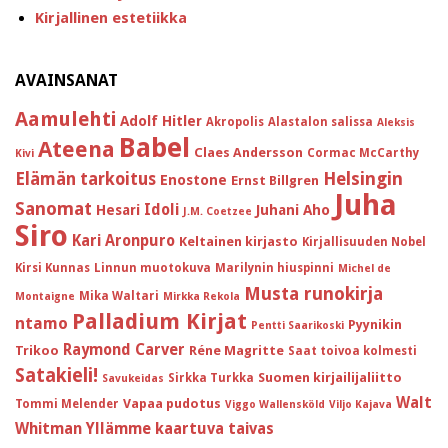
Kirjallinen estetiikka
AVAINSANAT
Aamulehti
Adolf Hitler
Akropolis
Alastalon salissa
Aleksis
Babel
Ateena
Claes Andersson
Cormac McCarthy
Kivi
Helsingin
Elämän tarkoitus
Enostone
Ernst Billgren
Juha
Sanomat
Idoli
Hesari
Juhani Aho
J.M. Coetzee
Siro
Kari Aronpuro
Keltainen kirjasto
Kirjallisuuden Nobel
Kirsi Kunnas
Linnun muotokuva
Marilynin hiuspinni
Michel de
Musta runokirja
Mika Waltari
Montaigne
Mirkka Rekola
Palladium Kirjat
ntamo
Pyynikin
Pentti Saarikoski
Raymond Carver
Trikoo
Réne Magritte
Saat toivoa kolmesti
Satakieli!
Suomen kirjailijaliitto
Sirkka Turkka
Savukeidas
Walt
Vapaa pudotus
Tommi Melender
Viggo Wallensköld
Viljo Kajava
Whitman
Yllämme kaartuva taivas