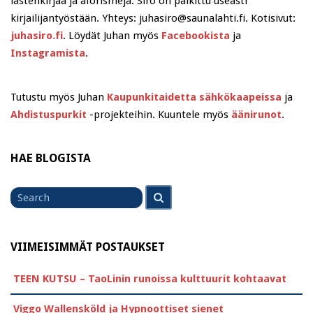
lastenkirjaa ja aforismeja. Siro on palkittu useasti
kirjailijantyöstään. Yhteys: juhasiro@saunalahti.fi. Kotisivut:
juhasiro.fi
. Löydät Juhan myös
Facebookista
ja
Instagramista
.
Tutustu myös Juhan
Kaupunkitaidetta sähkökaapeissa
ja
Ahdistuspurkit
-projekteihin. Kuuntele myös
äänirunot
.
HAE BLOGISTA
Search
Search
for
VIIMEISIMMÄT POSTAUKSET
TEEN KUTSU – TaoLinin runoissa kulttuurit kohtaavat
Viggo Wallensköld ja Hypnoottiset sienet