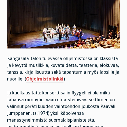
Kangasala-talon tulevassa ohjelmistossa on klassista-
ja kevyttä musiikkia, kuvataidetta, teatteria, elokuvaa,
tanssia, kirjallisuutta sekä tapahtumia myös lapsille ja
nuorille. (
Ohjelmistolinkki
)
Ja kuulkaas tätä: konserttisalin flyygeli ei ole mikä
tahansa rämpytin, vaan ehta Steinway. Soittimen on
valinnut peräti kuuden vaihtoehdon joukosta Paavali
Jumppanen, (s.1974) yksi ikäpolvensa
menestyneimmistä suomalaispianisteista.
Instrumentin äänenavaus kuullaan Jumppasen