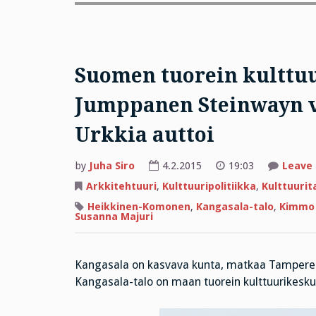
Suomen tuorein kulttuu
Jumppanen Steinwayn v
Urkkia auttoi
by
Juha Siro
4.2.2015
19:03
Leave
Arkkitehtuuri
,
Kulttuuripolitiikka
,
Kulttuuri
Heikkinen-Komonen
,
Kangasala-talo
,
Kimmo 
Susanna Majuri
Kangasala on kasvava kunta, matkaa Tampereel
Kangasala-talo on maan tuorein kulttuurikeskus