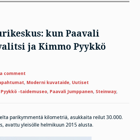
rikeskus: kun Paavali
alitsi ja Kimmo Pyykkö
on
 a comment
Suomen
tuorein
tapahtumat
,
Moderni kuvataide
,
Uutiset
kulttuurikeskus:
kun
Pyykkö -taidemuseo
,
Paavali Jumppanen
,
Steinway
,
Paavali
Jumppanen
Steinwayn
valitsi
ja
Kimmo
ta parikymmentä kilometriä, asukkaita reilut 30.000.
Pyykkö
, avattu yleisölle helmikuun 2015 alusta.
Urkkia
auttoi