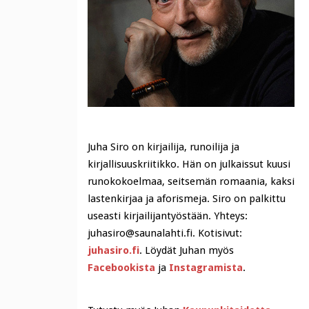
Juha Siro on kirjailija, runoilija ja
kirjallisuuskriitikko. Hän on julkaissut kuusi
runokokoelmaa, seitsemän romaania, kaksi
lastenkirjaa ja aforismeja. Siro on palkittu
useasti kirjailijantyöstään. Yhteys:
juhasiro@saunalahti.fi. Kotisivut:
juhasiro.fi
. Löydät Juhan myös
Facebookista
ja
Instagramista
.