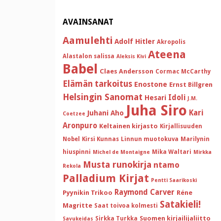
AVAINSANAT
Aamulehti
Adolf Hitler
Akropolis
Ateena
Alastalon salissa
Aleksis Kivi
Babel
Claes Andersson
Cormac McCarthy
Elämän tarkoitus
Enostone
Ernst Billgren
Helsingin Sanomat
Idoli
Hesari
J.M.
Juha Siro
Kari
Juhani Aho
Coetzee
Aronpuro
Keltainen kirjasto
Kirjallisuuden
Nobel
Kirsi Kunnas
Linnun muotokuva
Marilynin
hiuspinni
Mika Waltari
Michel de Montaigne
Mirkka
Musta runokirja
ntamo
Rekola
Palladium Kirjat
Pentti Saarikoski
Raymond Carver
Pyynikin Trikoo
Réne
Satakieli!
Magritte
Saat toivoa kolmesti
Suomen kirjailijaliitto
Sirkka Turkka
Savukeidas