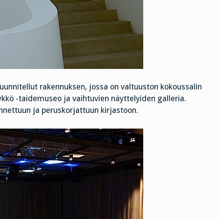
unnitellut rakennuksen, jossa on valtuuston kokoussalin
ykkö -taidemuseo ja vaihtuvien näyttelyiden galleria.
nettuun ja peruskorjattuun kirjastoon.