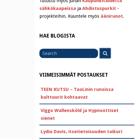
Tutustu myös Juhan
Kaupunkitaidetta
sähkökaapeissa
ja
Ahdistuspurkit
-
projekteihin. Kuuntele myös
äänirunot
.
HAE BLOGISTA
Search
Search
for
VIIMEISIMMÄT POSTAUKSET
TEEN KUTSU – TaoLinin runoissa
kulttuurit kohtaavat
Viggo Wallensköld ja Hypnoottiset
sienet
Lydia Davis, itsetietoisuuden taikuri