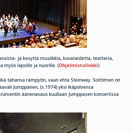
sista- ja kevyttä musiikkia, kuvataidetta, teatteria,
 myös lapsille ja nuorille. (
Ohjelmistolinkki
)
e mikä tahansa rämpytin, vaan ehta Steinway. Soittimen on
aavali Jumppanen, (s.1974) yksi ikäpolvensa
trumentin äänenavaus kuullaan Jumppasen konsertissa