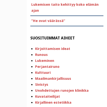
Lukemisen taito kehittyy koko elämän
ajan
”He ovat väärässä”
SUOSITUIMMAT AIHEET
Kirjoittamisen ideat
Runous
Lukeminen
Perjantairuno
Kulttuuri
Maailmankirjallisuus
Sivistys
Unohdettujen runojen klinikka
Kuvataiteilijat
Kirjallinen estetiikka