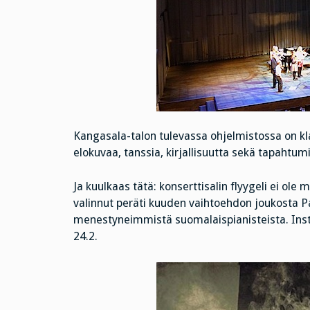
Kangasala-talon tulevassa ohjelmistossa on klas
elokuvaa, tanssia, kirjallisuutta sekä tapahtumia
Ja kuulkaas tätä: konserttisalin flyygeli ei ol
valinnut peräti kuuden vaihtoehdon joukosta P
menestyneimmistä suomalaispianisteista. Ins
24.2.