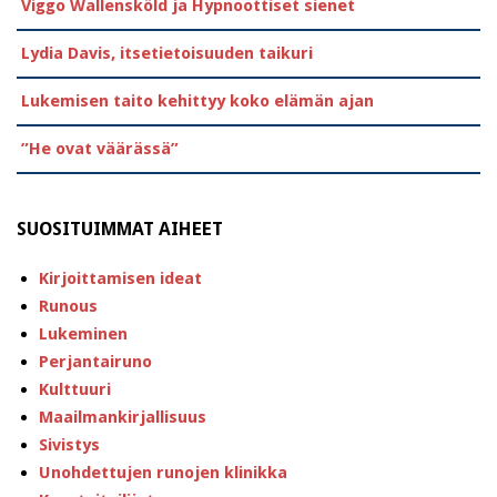
Viggo Wallensköld ja Hypnoottiset sienet
Lydia Davis, itsetietoisuuden taikuri
Lukemisen taito kehittyy koko elämän ajan
”He ovat väärässä”
SUOSITUIMMAT AIHEET
Kirjoittamisen ideat
Runous
Lukeminen
Perjantairuno
Kulttuuri
Maailmankirjallisuus
Sivistys
Unohdettujen runojen klinikka