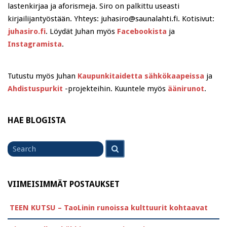
lastenkirjaa ja aforismeja. Siro on palkittu useasti
kirjailijantyöstään. Yhteys: juhasiro@saunalahti.fi. Kotisivut:
juhasiro.fi
. Löydät Juhan myös
Facebookista
ja
Instagramista
.
Tutustu myös Juhan
Kaupunkitaidetta sähkökaapeissa
ja
Ahdistuspurkit
-projekteihin. Kuuntele myös
äänirunot
.
HAE BLOGISTA
Search
Search
for
VIIMEISIMMÄT POSTAUKSET
TEEN KUTSU – TaoLinin runoissa kulttuurit kohtaavat