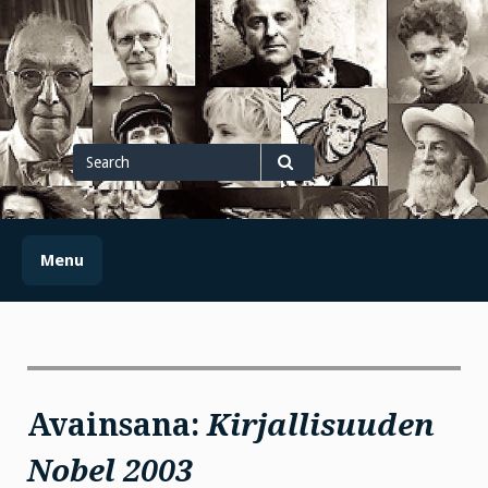
Skip
to
content
Search
for
Search
Menu
Avainsana:
Kirjallisuuden
Nobel 2003