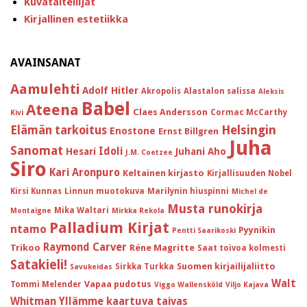
Kuvataiteilijat
Kirjallinen estetiikka
AVAINSANAT
Aamulehti
Adolf Hitler
Akropolis
Alastalon salissa
Aleksis
Babel
Ateena
Claes Andersson
Cormac McCarthy
Kivi
Helsingin
Elämän tarkoitus
Enostone
Ernst Billgren
Juha
Sanomat
Idoli
Hesari
Juhani Aho
J.M. Coetzee
Siro
Kari Aronpuro
Keltainen kirjasto
Kirjallisuuden Nobel
Kirsi Kunnas
Linnun muotokuva
Marilynin hiuspinni
Michel de
Musta runokirja
Mika Waltari
Montaigne
Mirkka Rekola
Palladium Kirjat
ntamo
Pyynikin
Pentti Saarikoski
Raymond Carver
Trikoo
Réne Magritte
Saat toivoa kolmesti
Satakieli!
Suomen kirjailijaliitto
Sirkka Turkka
Savukeidas
Walt
Vapaa pudotus
Tommi Melender
Viggo Wallensköld
Viljo Kajava
Whitman
Yllämme kaartuva taivas