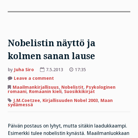
Nobelistin näyttö ja
kolmen sanan lause
by
Juha Siro
7.5.2013
17:35
on
Leave a comment
Nobelistin
näyttö
Maailmankirjallisuus
,
Nobelistit
,
Psykologinen
ja
romaani
,
Romaanin kieli
,
Suosikkikirjat
kolmen
sanan
J.M.Coetzee
,
Kirjallisuuden Nobel 2003
,
Maan
lause
sydämessä
Päivän postaus on lyhyt, mutta sitäkin laadukkaampi.
Esimerkki tulee nobelistin kynästä. Maailmanluokkaan