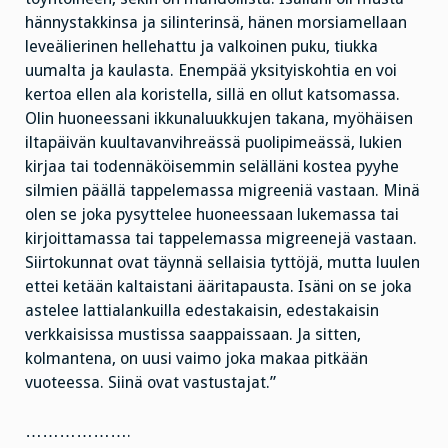
hännystakkinsa ja silinterinsä, hänen morsiamellaan
leveälierinen hellehattu ja valkoinen puku, tiukka
uumalta ja kaulasta. Enempää yksityiskohtia en voi
kertoa ellen ala koristella, sillä en ollut katsomassa.
Olin huoneessani ikkunaluukkujen takana, myöhäisen
iltapäivän kuultavanvihreässä puolipimeässä, lukien
kirjaa tai todennäköisemmin selälläni kostea pyyhe
silmien päällä tappelemassa migreeniä vastaan. Minä
olen se joka pysyttelee huoneessaan lukemassa tai
kirjoittamassa tai tappelemassa migreenejä vastaan.
Siirtokunnat ovat täynnä sellaisia tyttöjä, mutta luulen
ettei ketään kaltaistani ääritapausta. Isäni on se joka
astelee lattialankuilla edestakaisin, edestakaisin
verkkaisissa mustissa saappaissaan. Ja sitten,
kolmantena, on uusi vaimo joka makaa pitkään
vuoteessa. Siinä ovat vastustajat.”
……………….