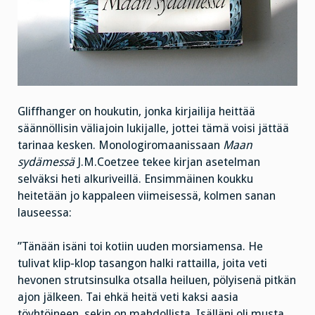
Gliffhanger on houkutin, jonka kirjailija heittää
säännöllisin väliajoin lukijalle, jottei tämä voisi jättää
tarinaa kesken. Monologiromaanissaan
Maan
sydämessä
J.M.Coetzee tekee kirjan asetelman
selväksi heti alkuriveillä. Ensimmäinen koukku
heitetään jo kappaleen viimeisessä, kolmen sanan
lauseessa:
”Tänään isäni toi kotiin uuden morsiamensa. He
tulivat klip-klop tasangon halki rattailla, joita veti
hevonen strutsinsulka otsalla heiluen, pölyisenä pitkän
ajon jälkeen. Tai ehkä heitä veti kaksi aasia
töyhtöineen, sekin on mahdollista. Isälläni oli musta