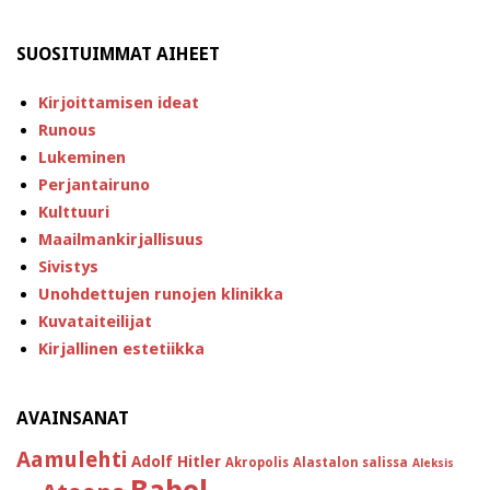
SUOSITUIMMAT AIHEET
Kirjoittamisen ideat
Runous
Lukeminen
Perjantairuno
Kulttuuri
Maailmankirjallisuus
Sivistys
Unohdettujen runojen klinikka
Kuvataiteilijat
Kirjallinen estetiikka
AVAINSANAT
Aamulehti
Adolf Hitler
Akropolis
Alastalon salissa
Aleksis