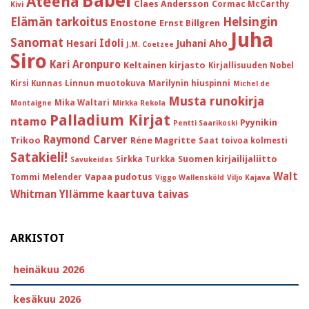
Babel
Ateena
Claes Andersson
Cormac McCarthy
Kivi
Helsingin
Elämän tarkoitus
Enostone
Ernst Billgren
Juha
Sanomat
Idoli
Hesari
Juhani Aho
J.M. Coetzee
Siro
Kari Aronpuro
Keltainen kirjasto
Kirjallisuuden Nobel
Kirsi Kunnas
Linnun muotokuva
Marilynin hiuspinni
Michel de
Musta runokirja
Mika Waltari
Montaigne
Mirkka Rekola
Palladium Kirjat
ntamo
Pyynikin
Pentti Saarikoski
Raymond Carver
Trikoo
Réne Magritte
Saat toivoa kolmesti
Satakieli!
Suomen kirjailijaliitto
Sirkka Turkka
Savukeidas
Walt
Vapaa pudotus
Tommi Melender
Viggo Wallensköld
Viljo Kajava
Whitman
Yllämme kaartuva taivas
ARKISTOT
heinäkuu 2026
kesäkuu 2026