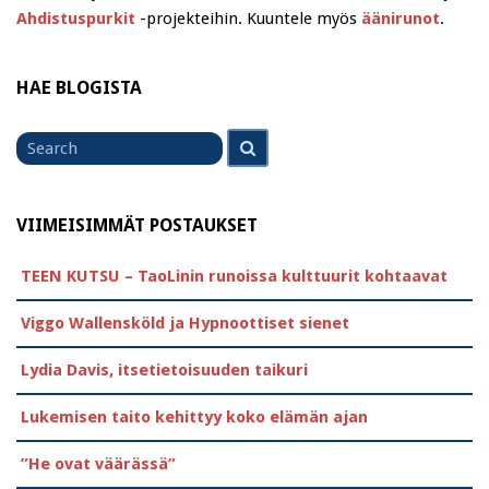
Ahdistuspurkit
-projekteihin. Kuuntele myös
äänirunot
.
HAE BLOGISTA
Search
Search
for
VIIMEISIMMÄT POSTAUKSET
TEEN KUTSU – TaoLinin runoissa kulttuurit kohtaavat
Viggo Wallensköld ja Hypnoottiset sienet
Lydia Davis, itsetietoisuuden taikuri
Lukemisen taito kehittyy koko elämän ajan
”He ovat väärässä”