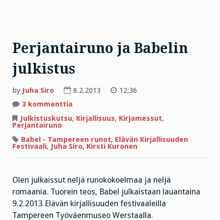
Perjantairuno ja Babelin
julkistus
by
Juha Siro
8.2.2013
12:36
artikkeliin
3 kommenttia
Perjantairuno
ja
Julkistuskutsu
,
Kirjallisuus
,
Kirjamessut
,
Babelin
Perjantairuno
julkistus
Babel - Tampereen runot
,
Elävän Kirjallisuuden
Festivaali
,
Juha Siro
,
Kirsti Kuronen
Olen julkaissut neljä runokokoelmaa ja neljä
romaania. Tuorein teos, Babel julkaistaan lauantaina
9.2.2013 Elävän kirjallisuuden festivaaleilla
Tampereen Työväenmuseo Werstaalla.