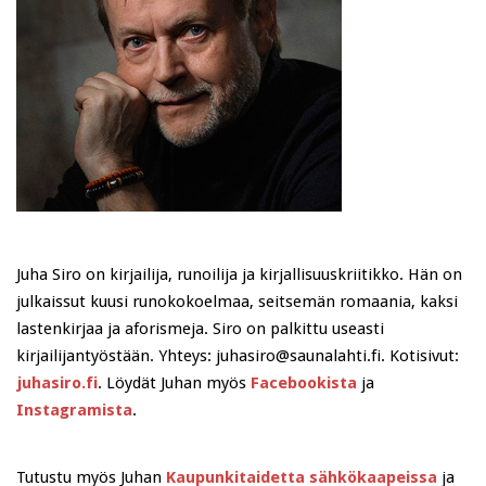
Juha Siro on kirjailija, runoilija ja kirjallisuuskriitikko. Hän on
julkaissut kuusi runokokoelmaa, seitsemän romaania, kaksi
lastenkirjaa ja aforismeja. Siro on palkittu useasti
kirjailijantyöstään. Yhteys: juhasiro@saunalahti.fi. Kotisivut:
juhasiro.fi
. Löydät Juhan myös
Facebookista
ja
Instagramista
.
Tutustu myös Juhan
Kaupunkitaidetta sähkökaapeissa
ja