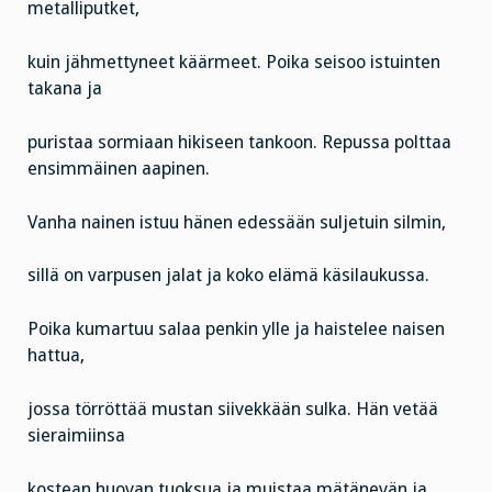
metalliputket,
kuin jähmettyneet käärmeet. Poika seisoo istuinten
takana ja
puristaa sormiaan
hikiseen tankoon. Repussa polttaa
ensimmäinen aapinen.
Vanha nainen istuu hänen edessään suljetuin silmin,
sillä on varpusen jalat ja koko elämä käsilaukussa.
Poika kumartuu salaa penkin ylle ja haistelee naisen
hattua,
jossa törröttää mustan siivekkään sulka. Hän vetää
sieraimiinsa
kostean huovan tuoksua ja muistaa mätänevän ja