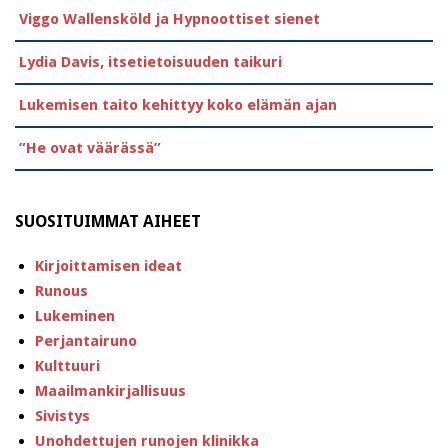
Viggo Wallensköld ja Hypnoottiset sienet
Lydia Davis, itsetietoisuuden taikuri
Lukemisen taito kehittyy koko elämän ajan
”He ovat väärässä”
SUOSITUIMMAT AIHEET
Kirjoittamisen ideat
Runous
Lukeminen
Perjantairuno
Kulttuuri
Maailmankirjallisuus
Sivistys
Unohdettujen runojen klinikka