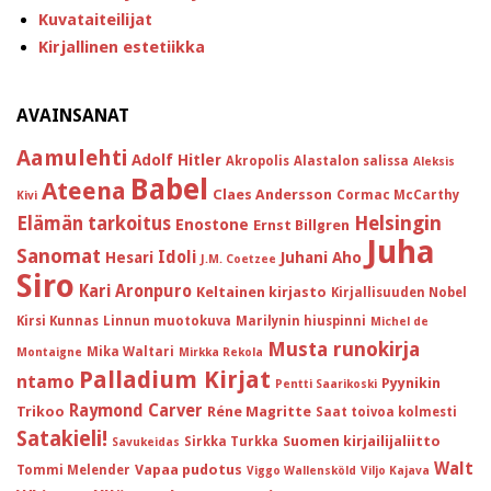
Kuvataiteilijat
Kirjallinen estetiikka
AVAINSANAT
Aamulehti
Adolf Hitler
Akropolis
Alastalon salissa
Aleksis
Babel
Ateena
Claes Andersson
Cormac McCarthy
Kivi
Helsingin
Elämän tarkoitus
Enostone
Ernst Billgren
Juha
Sanomat
Idoli
Hesari
Juhani Aho
J.M. Coetzee
Siro
Kari Aronpuro
Keltainen kirjasto
Kirjallisuuden Nobel
Kirsi Kunnas
Linnun muotokuva
Marilynin hiuspinni
Michel de
Musta runokirja
Mika Waltari
Montaigne
Mirkka Rekola
Palladium Kirjat
ntamo
Pyynikin
Pentti Saarikoski
Raymond Carver
Trikoo
Réne Magritte
Saat toivoa kolmesti
Satakieli!
Suomen kirjailijaliitto
Sirkka Turkka
Savukeidas
Walt
Vapaa pudotus
Tommi Melender
Viggo Wallensköld
Viljo Kajava