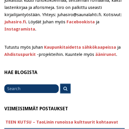
julkaissut kuusi runokokoelmaa, seitsemän romaania, kaksi
lastenkirjaa ja aforismeja. Siro on palkittu useasti
kirjailijantyöstään. Yhteys: juhasiro@saunalahti.fi. Kotisivut:
juhasiro.fi
. Löydät Juhan myös
Facebookista
ja
Instagramista
.
Tutustu myös Juhan
Kaupunkitaidetta sähkökaapeissa
ja
Ahdistuspurkit
-projekteihin. Kuuntele myös
äänirunot
.
HAE BLOGISTA
Search
Search
for
VIIMEISIMMÄT POSTAUKSET
TEEN KUTSU – TaoLinin runoissa kulttuurit kohtaavat