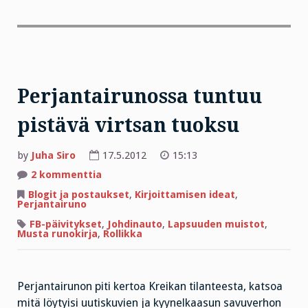
Perjantairunossa tuntuu
pistävä virtsan tuoksu
by
Juha Siro
17.5.2012
15:13
artikkeliin
2 kommenttia
Perjantairunossa
tuntuu
Blogit ja postaukset
,
Kirjoittamisen ideat
,
pistävä
Perjantairuno
virtsan
tuoksu
FB-päivitykset
,
Johdinauto
,
Lapsuuden muistot
,
Musta runokirja
,
Rollikka
Perjantairunon piti kertoa Kreikan tilanteesta, katsoa
mitä löytyisi uutiskuvien ja kyynelkaasun savuverhon