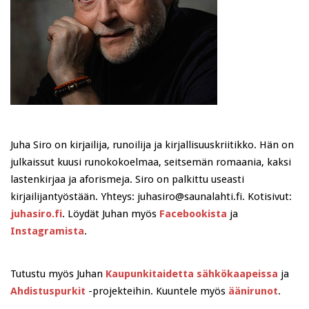
Juha Siro on kirjailija, runoilija ja kirjallisuuskriitikko. Hän on
julkaissut kuusi runokokoelmaa, seitsemän romaania, kaksi
lastenkirjaa ja aforismeja. Siro on palkittu useasti
kirjailijantyöstään. Yhteys: juhasiro@saunalahti.fi. Kotisivut:
juhasiro.fi
. Löydät Juhan myös
Facebookista
ja
Instagramista
.
Tutustu myös Juhan
Kaupunkitaidetta sähkökaapeissa
ja
Ahdistuspurkit
-projekteihin. Kuuntele myös
äänirunot
.