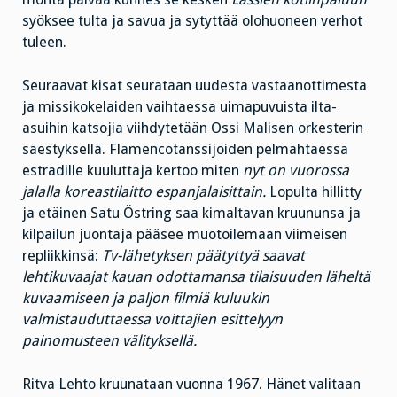
syöksee tulta ja savua ja sytyttää olohuoneen verhot
tuleen.
Seuraavat kisat seurataan uudesta vastaanottimesta
ja missikokelaiden vaihtaessa uimapuvuista ilta-
asuihin katsojia viihdytetään Ossi Malisen orkesterin
säestyksellä. Flamencotanssijoiden pelmahtaessa
estradille kuuluttaja kertoo miten
nyt on vuorossa
jalalla koreastilaitto
espanjalaisittain.
Lopulta hillitty
ja etäinen Satu Östring saa kimaltavan kruununsa ja
kilpailun juontaja pääsee muotoilemaan viimeisen
repliikkinsä:
Tv-lähetyksen päätyttyä saavat
lehtikuvaajat kauan odottamansa tilaisuuden läheltä
kuvaamiseen ja paljon filmiä kuluukin
valmistauduttaessa voittajien esittelyyn
painomusteen välityksellä.
Ritva Lehto kruunataan vuonna 1967. Hänet valitaan