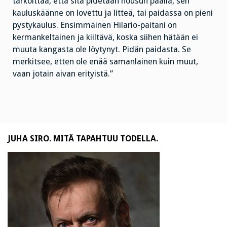
tarkoittaa, että sitä pidetään housun päällä, sen
kauluskäänne on lovettu ja litteä, tai paidassa on pieni
pystykaulus. Ensimmäinen Hilario-paitani on
kermankeltainen ja kiiltävä, koska siihen hätään ei
muuta kangasta ole löytynyt. Pidän paidasta. Se
merkitsee, etten ole enää samanlainen kuin muut,
vaan jotain aivan erityistä.”
JUHA SIRO. MITÄ TAPAHTUU TODELLA.