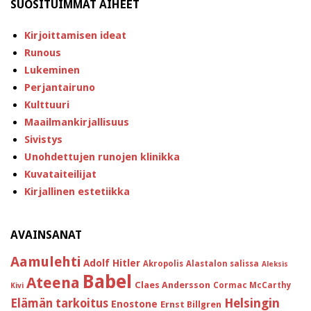
SUOSITUIMMAT AIHEET
Kirjoittamisen ideat
Runous
Lukeminen
Perjantairuno
Kulttuuri
Maailmankirjallisuus
Sivistys
Unohdettujen runojen klinikka
Kuvataiteilijat
Kirjallinen estetiikka
AVAINSANAT
Aamulehti
Adolf Hitler
Akropolis
Alastalon salissa
Aleksis
Babel
Ateena
Claes Andersson
Cormac McCarthy
Kivi
Helsingin
Elämän tarkoitus
Enostone
Ernst Billgren