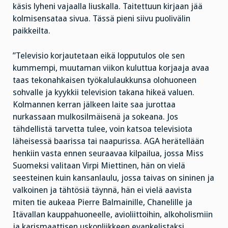
käsis lyheni vajaalla liuskalla. Taitettuun kirjaan jää
kolmisensataa sivua. Tässä pieni siivu puolivälin
paikkeilta.
”Televisio korjautetaan eikä lopputulos ole sen
kummempi, muutaman viikon kuluttua korjaaja avaa
taas tekonahkaisen työkalulaukkunsa olohuoneen
sohvalle ja kyykkii television takana hikeä valuen.
Kolmannen kerran jälkeen laite saa jurottaa
nurkassaan mulkosilmäisenä ja sokeana. Jos
tähdellistä tarvetta tulee, voin katsoa televisiota
läheisessä baarissa tai naapurissa. AGA herätellään
henkiin vasta ennen seuraavaa kilpailua, jossa Miss
Suomeksi valitaan Virpi Miettinen, hän on vielä
seesteinen kuin kansanlaulu, jossa taivas on sininen ja
valkoinen ja tähtösiä täynnä, hän ei vielä aavista
miten tie aukeaa Pierre Balmainille, Chanelille ja
Itävallan kauppahuoneelle, avioliittoihin, alkoholismiin
ja karismaattisen uskonliikkeen evankelistaksi.