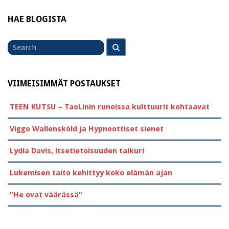
HAE BLOGISTA
Search
Search
for
VIIMEISIMMÄT POSTAUKSET
TEEN KUTSU – TaoLinin runoissa kulttuurit kohtaavat
Viggo Wallensköld ja Hypnoottiset sienet
Lydia Davis, itsetietoisuuden taikuri
Lukemisen taito kehittyy koko elämän ajan
”He ovat väärässä”