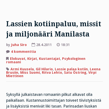
Lassien kotiinpaluu, missit
ja miljonääri Manilasta
by
Juha Siro
28.4.2011
18:31
artikkeliin
4 kommenttia
Lassien
kotiinpaluu,
Elokuvat
,
Kirjat
,
Kustantajat
,
Psykologinen
missit
romaani
ja
miljonääri
Armi Kuusela
,
Gil Hilario
,
Lassie palaa kotiin
,
Leena
Manilasta
Brusiin
,
Miss Suomi
,
Ritva Lehto
,
Satu Östring
,
Virpi
Miettinen
Syksyllä julkaistavan romaanin pilkut alkavat olla
paikallaan. Kustannustoimittajan toiveet tiivistyksistä
ja lisäyksistä menivät liki tasan. Parinsadan liuskan