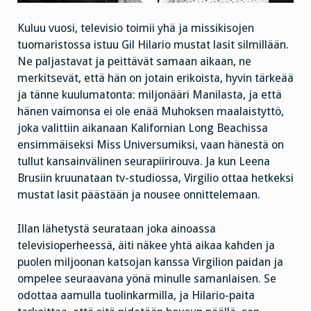
Kuluu vuosi, televisio toimii yhä ja missikisojen
tuomaristossa istuu Gil Hilario mustat lasit silmillään.
Ne paljastavat ja peittävät samaan aikaan, ne
merkitsevät, että hän on jotain erikoista, hyvin tärkeää
ja tänne kuulumatonta: miljonääri Manilasta, ja että
hänen vaimonsa ei ole enää Muhoksen maalaistyttö,
joka valittiin aikanaan Kalifornian Long Beachissa
ensimmäiseksi Miss Universumiksi, vaan hänestä on
tullut kansainvälinen seurapiirirouva. Ja kun Leena
Brusiin kruunataan tv-studiossa, Virgilio ottaa hetkeksi
mustat lasit päästään ja nousee onnittelemaan.
Illan lähetystä seurataan joka ainoassa
televisioperheessä, äiti näkee yhtä aikaa kahden ja
puolen miljoonan katsojan kanssa Virgilion paidan ja
ompelee seuraavana yönä minulle samanlaisen. Se
odottaa aamulla tuolinkarmilla, ja Hilario-paita