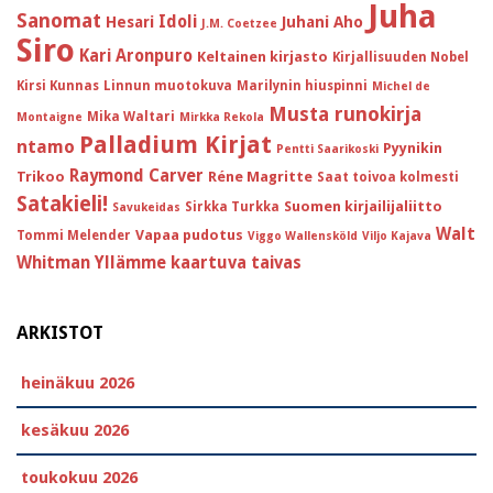
Juha
Sanomat
Idoli
Hesari
Juhani Aho
J.M. Coetzee
Siro
Kari Aronpuro
Keltainen kirjasto
Kirjallisuuden Nobel
Kirsi Kunnas
Linnun muotokuva
Marilynin hiuspinni
Michel de
Musta runokirja
Mika Waltari
Montaigne
Mirkka Rekola
Palladium Kirjat
ntamo
Pyynikin
Pentti Saarikoski
Raymond Carver
Trikoo
Réne Magritte
Saat toivoa kolmesti
Satakieli!
Suomen kirjailijaliitto
Sirkka Turkka
Savukeidas
Walt
Vapaa pudotus
Tommi Melender
Viggo Wallensköld
Viljo Kajava
Whitman
Yllämme kaartuva taivas
ARKISTOT
heinäkuu 2026
kesäkuu 2026
toukokuu 2026