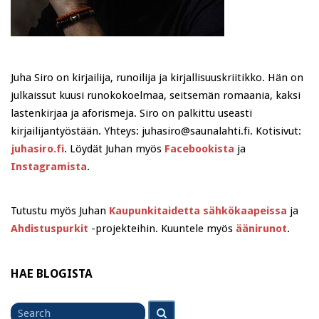
Juha Siro on kirjailija, runoilija ja kirjallisuuskriitikko. Hän on
julkaissut kuusi runokokoelmaa, seitsemän romaania, kaksi
lastenkirjaa ja aforismeja. Siro on palkittu useasti
kirjailijantyöstään. Yhteys: juhasiro@saunalahti.fi. Kotisivut:
juhasiro.fi
. Löydät Juhan myös
Facebookista
ja
Instagramista
.
Tutustu myös Juhan
Kaupunkitaidetta sähkökaapeissa
ja
Ahdistuspurkit
-projekteihin. Kuuntele myös
äänirunot
.
HAE BLOGISTA
Search
Search
for