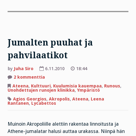
Jumalten puuhat ja
pahvilaatikot
by
Juha Siro
6.11.2010
18:44
artikkeliin
2 kommenttia
Jumalten
puuhat
Ateena
,
Kulttuuri
,
Kuulumisia kauempaa
,
Runous
,
ja
Unohdettujen runojen klinikka
,
Ympäristö
pahvilaatikot
Agios Georgios
,
Akropolis
,
Ateena
,
Leena
Rantanen
,
Lycabettos
Muinoin Akropoliille alettiin rakentaa linnoitusta ja
Athene-jumalatar halusi auttaa urakassa. Niinpä hän