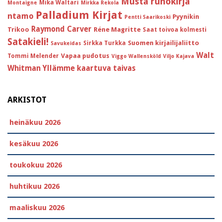
Musta runokirja
Mika Waltari
Montaigne
Mirkka Rekola
Palladium Kirjat
ntamo
Pyynikin
Pentti Saarikoski
Raymond Carver
Trikoo
Réne Magritte
Saat toivoa kolmesti
Satakieli!
Suomen kirjailijaliitto
Sirkka Turkka
Savukeidas
Walt
Vapaa pudotus
Tommi Melender
Viggo Wallensköld
Viljo Kajava
Whitman
Yllämme kaartuva taivas
ARKISTOT
heinäkuu 2026
kesäkuu 2026
toukokuu 2026
huhtikuu 2026
maaliskuu 2026