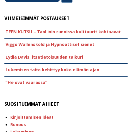
VIIMEISIMMÄT POSTAUKSET
TEEN KUTSU – TaoLinin runoissa kulttuurit kohtaavat
Viggo Wallensköld ja Hypnoottiset sienet
Lydia Davis, itsetietoisuuden taikuri
Lukemisen taito kehittyy koko elämän ajan
”He ovat väärässä”
SUOSITUIMMAT AIHEET
Kirjoittamisen ideat
Runous
Lukeminen