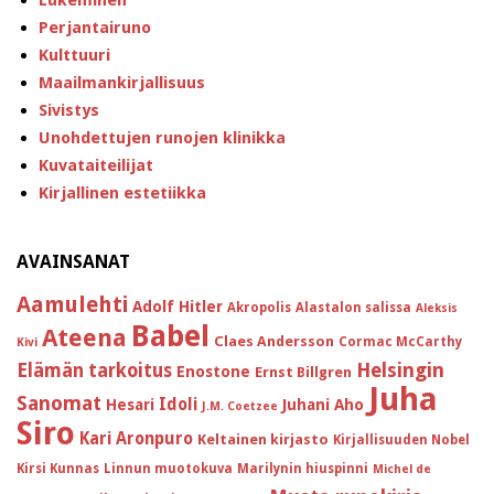
Perjantairuno
Kulttuuri
Maailmankirjallisuus
Sivistys
Unohdettujen runojen klinikka
Kuvataiteilijat
Kirjallinen estetiikka
AVAINSANAT
Aamulehti
Adolf Hitler
Akropolis
Alastalon salissa
Aleksis
Babel
Ateena
Claes Andersson
Cormac McCarthy
Kivi
Helsingin
Elämän tarkoitus
Enostone
Ernst Billgren
Juha
Sanomat
Idoli
Hesari
Juhani Aho
J.M. Coetzee
Siro
Kari Aronpuro
Keltainen kirjasto
Kirjallisuuden Nobel
Kirsi Kunnas
Linnun muotokuva
Marilynin hiuspinni
Michel de