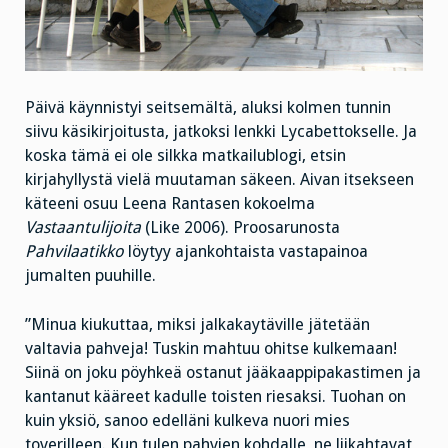
Päivä käynnistyi seitsemältä, aluksi kolmen tunnin
siivu käsikirjoitusta, jatkoksi lenkki Lycabettokselle. Ja
koska tämä ei ole silkka matkailublogi, etsin
kirjahyllystä vielä muutaman säkeen. Aivan itsekseen
käteeni osuu Leena Rantasen kokoelma
Vastaantulijoita
(Like 2006). Proosarunosta
Pahvilaatikko
löytyy ajankohtaista vastapainoa
jumalten puuhille.
”Minua kiukuttaa, miksi jalkakaytäville jätetään
valtavia pahveja! Tuskin mahtuu ohitse kulkemaan!
Siinä on joku pöyhkeä ostanut jääkaappipakastimen ja
kantanut kääreet kadulle toisten riesaksi. Tuohan on
kuin yksiö, sanoo edelläni kulkeva nuori mies
toverilleen. Kun tulen pahvien kohdalle, ne liikahtavat,